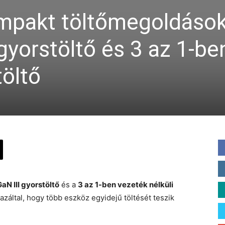
mpakt töltőmegoldások
gyorstöltő és 3 az 1-be
töltő
aN III gyorstöltő
és a
3 az 1-ben vezeték nélküli
azáltal, hogy több eszköz egyidejű töltését teszik