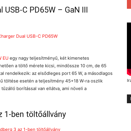
l USB-C PD65W – GaN III
W EU
egy nagy teljesítményű, két kimenetes
etően a töltő mérete kicsi, mindössze 10 cm, de 65
tal rendelkezik: az elsődleges port 65 W, a másodlagos
Ir
ű töltése esetén a teljesítmény 45+18 W-ra oszlik
űzálló borítással van ellátva, ami növeli a
 1-ben töltőállvány