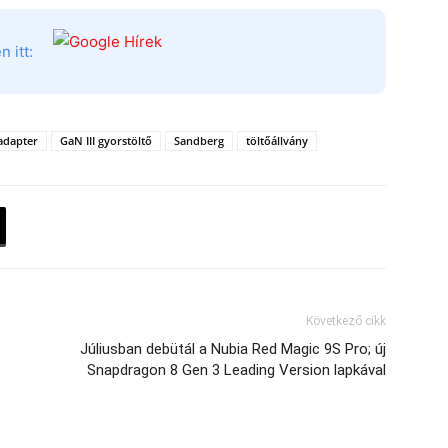
 itt:
adapter
GaN III gyorstöltő
Sandberg
töltőállvány
Következő cikk
Júliusban debütál a Nubia Red Magic 9S Pro; új
Snapdragon 8 Gen 3 Leading Version lapkával