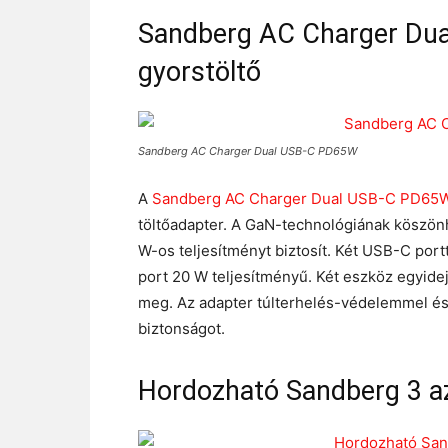
Sandberg AC Charger Dua
gyorstöltő
Sandberg AC Charger Dual USB-C PD65W
A
Sandberg AC Charger Dual USB-C PD65
töltőadapter. A GaN-technológiának köszönh
W-os teljesítményt biztosít. Két USB-C port
port 20 W teljesítményű. Két eszköz egyidej
meg. Az adapter túlterhelés-védelemmel és t
biztonságot.
Hordozható Sandberg 3 az