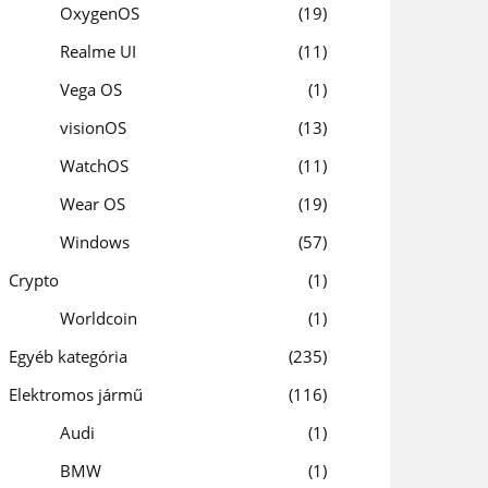
OxygenOS
19
Realme UI
11
Vega OS
1
visionOS
13
WatchOS
11
Wear OS
19
Windows
57
Crypto
1
Worldcoin
1
Egyéb kategória
235
Elektromos jármű
116
Audi
1
BMW
1