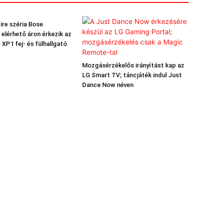
ire széria Bose
 elérhető áron érkezik az
 XP1 fej- és fülhallgató
Mozgásérzékelős irányítást kap az
LG Smart TV; táncjáték indul Just
Dance Now néven