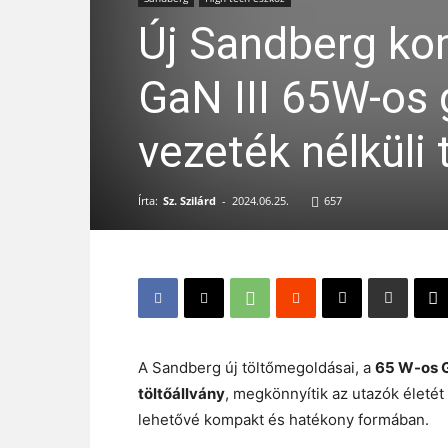
Új Sandberg ko
GaN III 65W-os 
vezeték nélküli 
Írta:
Sz. Szilárd
-
2024.06.25.
657
A Sandberg új töltőmegoldásai, a
65 W-os G
töltőállvány
, megkönnyítik az utazók életét 
lehetővé kompakt és hatékony formában.