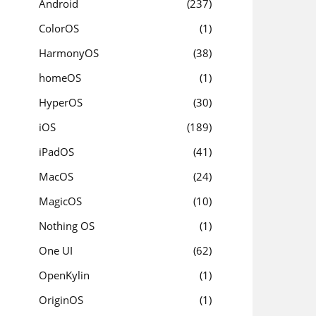
Android
237
ColorOS
1
HarmonyOS
38
homeOS
1
HyperOS
30
iOS
189
iPadOS
41
MacOS
24
MagicOS
10
Nothing OS
1
One UI
62
OpenKylin
1
OriginOS
1