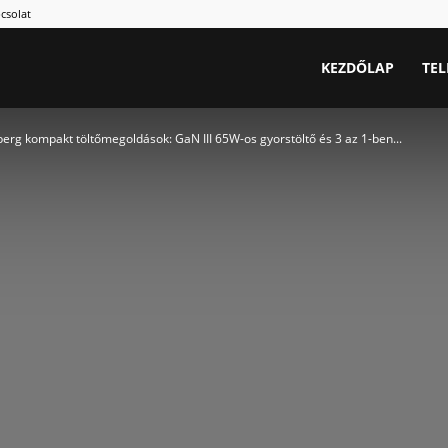
csolat
KEZDŐLAP
TE
erg kompakt töltőmegoldások: GaN III 65W-os gyorstöltő és 3 az 1-ben...