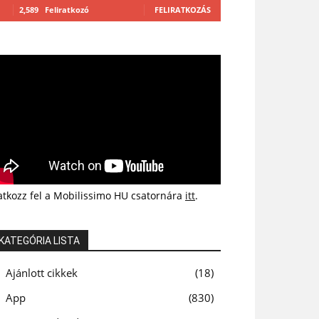
2,589
Feliratkozó
FELIRATKOZÁS
atkozz fel a Mobilissimo HU csatornára
itt
.
KATEGÓRIA LISTA
Ajánlott cikkek
18
App
830