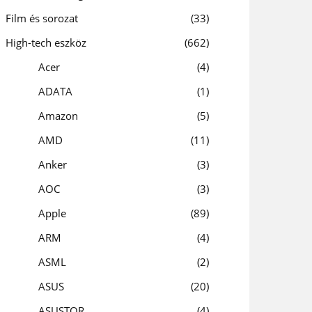
Film és sorozat
33
High-tech eszköz
662
Acer
4
ADATA
1
Amazon
5
AMD
11
Anker
3
AOC
3
Apple
89
ARM
4
ASML
2
ASUS
20
ASUSTOR
4