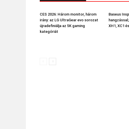
CES 2026: Három monitor, három
Baseus Insp
irány: az LG UltraGear evo sorozat
hangzással;
újradefiniálja az 5K gaming
XH1, XC1 és
kategóriát