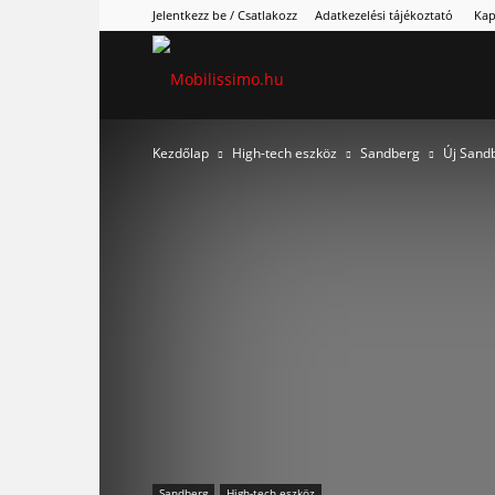
Jelentkezz be / Csatlakozz
Adatkezelési tájékoztató
Kap
Mobilissimo.hu
Kezdőlap
High-tech eszköz
Sandberg
Új Sandb
Sandberg
High-tech eszköz