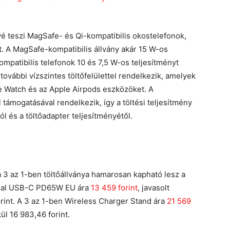
é teszi MagSafe- és Qi-kompatibilis okostelefonok,
t. A MagSafe-kompatibilis állvány akár 15 W-os
-kompatibilis telefonok 10 és 7,5 W-os teljesítményt
 további vízszintes töltőfelülettel rendelkezik, amelyek
le Watch és az Apple Airpods eszközöket. A
támogatásával rendelkezik, így a töltési teljesítmény
l és a töltőadapter teljesítményétől.
3 az 1-ben töltőállványa hamarosan kapható lesz a
Dual USB-C PD65W EU ára
13 459 forint
, javasolt
orint. A 3 az 1-ben Wireless Charger Stand ára
21 569
ül 16 983,46 forint.