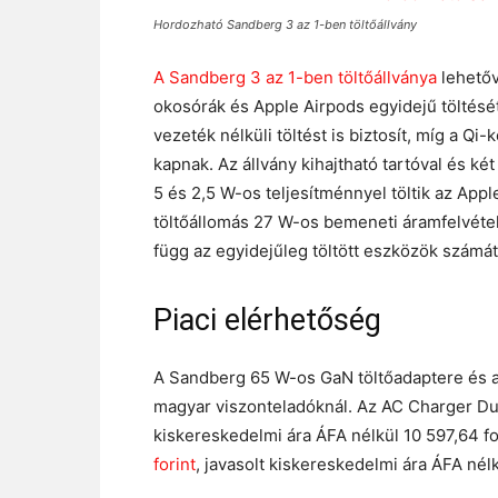
Hordozható Sandberg 3 az 1-ben töltőállvány
A Sandberg 3 az 1-ben töltőállványa
lehetőv
okosórák és Apple Airpods egyidejű töltésé
vezeték nélküli töltést is biztosít, míg a Qi
kapnak. Az állvány kihajtható tartóval és két
5 és 2,5 W-os teljesítménnyel töltik az App
töltőállomás 27 W-os bemeneti áramfelvétel 
függ az egyidejűleg töltött eszközök számátó
Piaci elérhetőség
A Sandberg 65 W-os GaN töltőadaptere és a 
magyar viszonteladóknál. Az AC Charger 
kiskereskedelmi ára ÁFA nélkül 10 597,64 f
forint
, javasolt kiskereskedelmi ára ÁFA nélk