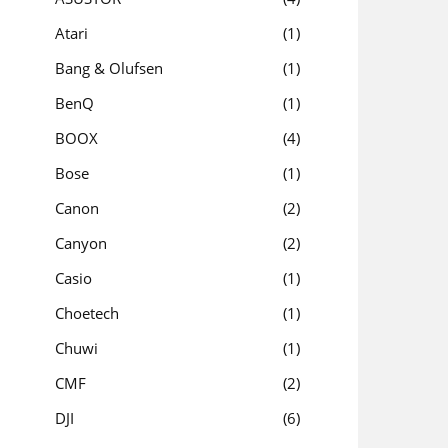
Atari
1
Bang & Olufsen
1
BenQ
1
BOOX
4
Bose
1
Canon
2
Canyon
2
Casio
1
Choetech
1
Chuwi
1
CMF
2
DJI
6