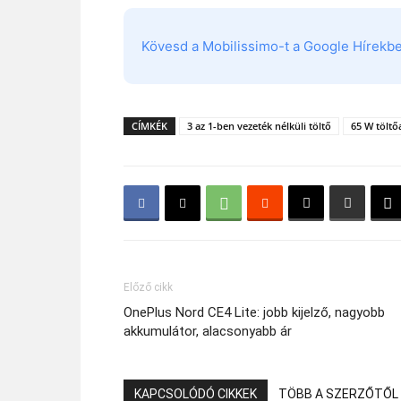
Kövesd a Mobilissimo-t a Google Hírekben
CÍMKÉK
3 az 1-ben vezeték nélküli töltő
65 W töltő
Előző cikk
OnePlus Nord CE4 Lite: jobb kijelző, nagyobb
akkumulátor, alacsonyabb ár
KAPCSOLÓDÓ CIKKEK
TÖBB A SZERZŐTŐL