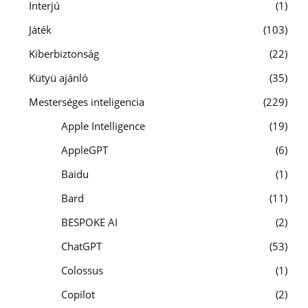
Interjú
1
Játék
103
Kiberbiztonság
22
Kütyü ajánló
35
Mesterséges inteligencia
229
Apple Intelligence
19
AppleGPT
6
Baidu
1
Bard
11
BESPOKE AI
2
ChatGPT
53
Colossus
1
Copilot
2