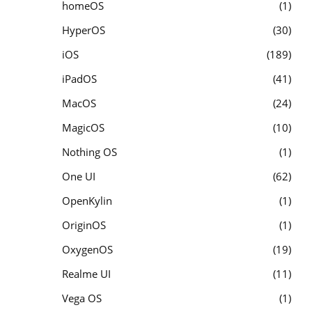
homeOS
1
HyperOS
30
iOS
189
iPadOS
41
MacOS
24
MagicOS
10
Nothing OS
1
One UI
62
OpenKylin
1
OriginOS
1
OxygenOS
19
Realme UI
11
Vega OS
1