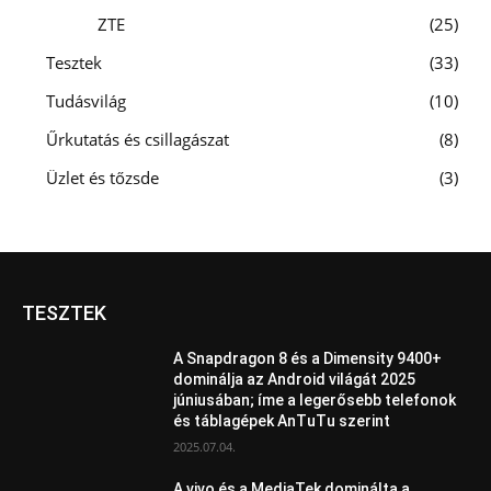
ZTE
25
Tesztek
33
Tudásvilág
10
Űrkutatás és csillagászat
8
Üzlet és tőzsde
3
TESZTEK
A Snapdragon 8 és a Dimensity 9400+
dominálja az Android világát 2025
júniusában; íme a legerősebb telefonok
és táblagépek AnTuTu szerint
2025.07.04.
A vivo és a MediaTek dominálta a