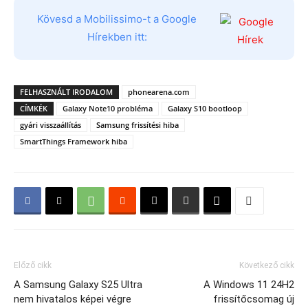
Kövesd a Mobilissimo-t a Google
Hírekben itt:
FELHASZNÁLT IRODALOM
phonearena.com
CÍMKÉK
Galaxy Note10 probléma
Galaxy S10 bootloop
gyári visszaállítás
Samsung frissítési hiba
SmartThings Framework hiba
Előző cikk
Következő cikk
A Samsung Galaxy S25 Ultra
A Windows 11 24H2
nem hivatalos képei végre
frissítőcsomag új