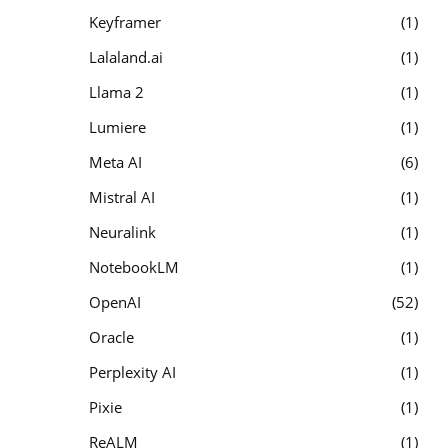
Keyframer
1
Lalaland.ai
1
Llama 2
1
Lumiere
1
Meta AI
6
Mistral AI
1
Neuralink
1
NotebookLM
1
OpenAI
52
Oracle
1
Perplexity AI
1
Pixie
1
ReALM
1