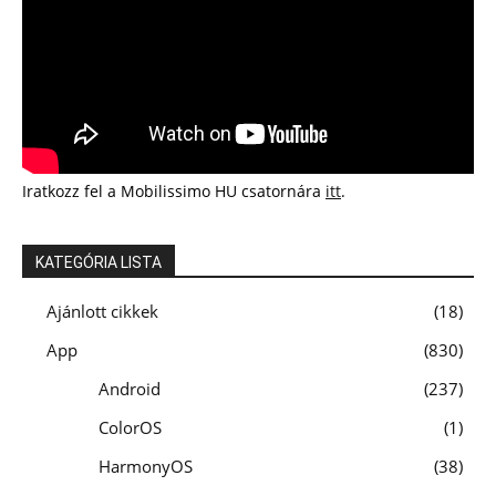
Iratkozz fel a Mobilissimo HU csatornára
itt
.
KATEGÓRIA LISTA
Ajánlott cikkek
18
App
830
Android
237
ColorOS
1
HarmonyOS
38