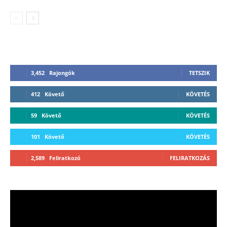
3,452
Rajongók
TETSZIK
412
Követő
KÖVETÉS
59
Követő
KÖVETÉS
101
Követő
KÖVETÉS
2,589
Feliratkozó
FELIRATKOZÁS