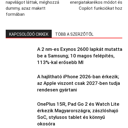
napvilágot láttak, méghozzá
energiatakarékos módot és
dummy, azaz makett
Copilot funkciókat hoz
formában
KAPCSOLÓDÓ CIKKEK
TÖBB A SZERZŐTŐL
A 2 nm-es Exynos 2600 lapkát mutatta
be a Samsung; 10 magos felépítés,
113%-kal erősebb MI
A hajlítható iPhone 2026-ban érkezik;
az Apple viszont csak 2027-ben tudja
rendesen gyártani
OnePlus 15R, Pad Go 2 és Watch Lite
érkezik Magyarországra; zászlóshajó
SoC, stylusos tablet és könnyű
okosóra