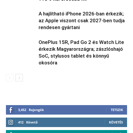
A hajlítható iPhone 2026-ban érkezik;
az Apple viszont csak 2027-ben tudja
rendesen gyártani
OnePlus 15R, Pad Go 2 és Watch Lite
érkezik Magyarországra; zászlóshajó
SoC, stylusos tablet és könnyű
okosóra
3,452
Rajongók
TETSZIK
412
Követő
KÖVETÉS