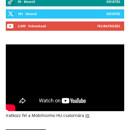
59
Követő
KÖVETÉS
101
Követő
KÖVETÉS
2,589
Feliratkozó
FELIRATKOZÁS
Iratkozz fel a Mobilissimo HU csatornára
itt
.