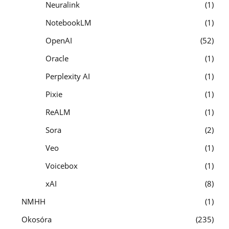
Neuralink
1
NotebookLM
1
OpenAI
52
Oracle
1
Perplexity AI
1
Pixie
1
ReALM
1
Sora
2
Veo
1
Voicebox
1
xAI
8
NMHH
1
Okosóra
235