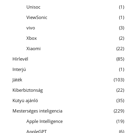
Unisoc
1
ViewSonic
1
vivo
3
Xbox
2
Xiaomi
22
Hírlevél
85
Interjú
1
Játék
103
Kiberbiztonság
22
Kütyü ajánló
35
Mesterséges inteligencia
229
Apple Intelligence
19
AppleGPT
6