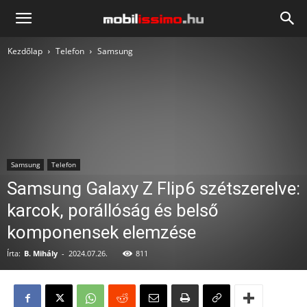
Mobilissimo.hu
Kezdőlap
Telefon
Samsung
Samsung
Telefon
Samsung Galaxy Z Flip6 szétszerelve:
karcok, porállóság és belső
komponensek elemzése
Írta:
B. Mihály
-
2024.07.26.
811