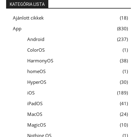
KATEGÓRIA LISTA
Ajánlott cikkek
18
App
830
Android
237
ColorOS
1
HarmonyOS
38
homeOS
1
HyperOS
30
iOS
189
iPadOS
41
MacOS
24
MagicOS
10
Nothing OS
1