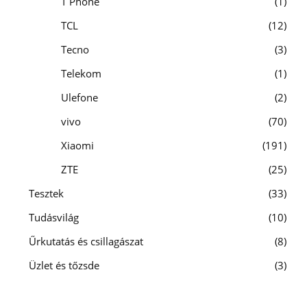
T Phone
1
TCL
12
Tecno
3
Telekom
1
Ulefone
2
vivo
70
Xiaomi
191
ZTE
25
Tesztek
33
Tudásvilág
10
Űrkutatás és csillagászat
8
Üzlet és tőzsde
3