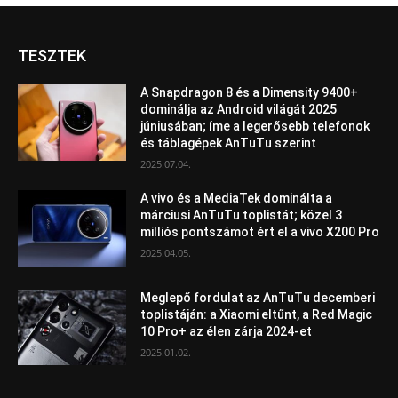
TESZTEK
A Snapdragon 8 és a Dimensity 9400+
dominálja az Android világát 2025
júniusában; íme a legerősebb telefonok
és táblagépek AnTuTu szerint
2025.07.04.
A vivo és a MediaTek dominálta a
márciusi AnTuTu toplistát; közel 3
milliós pontszámot ért el a vivo X200 Pro
2025.04.05.
Meglepő fordulat az AnTuTu decemberi
toplistáján: a Xiaomi eltűnt, a Red Magic
10 Pro+ az élen zárja 2024-et
2025.01.02.