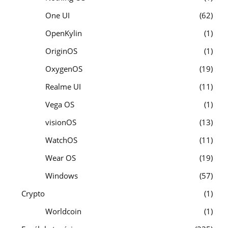
One UI
62
OpenKylin
1
OriginOS
1
OxygenOS
19
Realme UI
11
Vega OS
1
visionOS
13
WatchOS
11
Wear OS
19
Windows
57
Crypto
1
Worldcoin
1