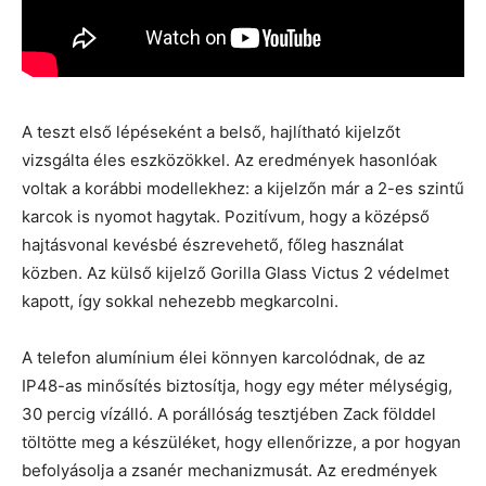
A teszt első lépéseként a belső, hajlítható kijelzőt
vizsgálta éles eszközökkel. Az eredmények hasonlóak
voltak a korábbi modellekhez: a kijelzőn már a 2-es szintű
karcok is nyomot hagytak. Pozitívum, hogy a középső
hajtásvonal kevésbé észrevehető, főleg használat
közben. Az külső kijelző Gorilla Glass Victus 2 védelmet
kapott, így sokkal nehezebb megkarcolni.
A telefon alumínium élei könnyen karcolódnak, de az
IP48-as minősítés biztosítja, hogy egy méter mélységig,
30 percig vízálló. A porállóság tesztjében Zack földdel
töltötte meg a készüléket, hogy ellenőrizze, a por hogyan
befolyásolja a zsanér mechanizmusát. Az eredmények