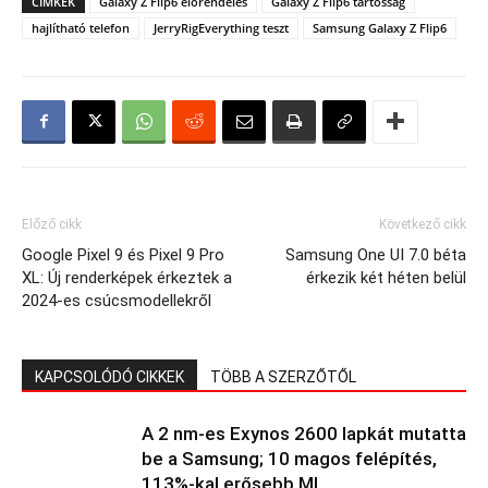
CÍMKÉK
Galaxy Z Flip6 előrendelés
Galaxy Z Flip6 tartósság
hajlítható telefon
JerryRigEverything teszt
Samsung Galaxy Z Flip6
Előző cikk
Következő cikk
Google Pixel 9 és Pixel 9 Pro
Samsung One UI 7.0 béta
XL: Új renderképek érkeztek a
érkezik két héten belül
2024-es csúcsmodellekről
KAPCSOLÓDÓ CIKKEK
TÖBB A SZERZŐTŐL
A 2 nm-es Exynos 2600 lapkát mutatta
be a Samsung; 10 magos felépítés,
113%-kal erősebb MI