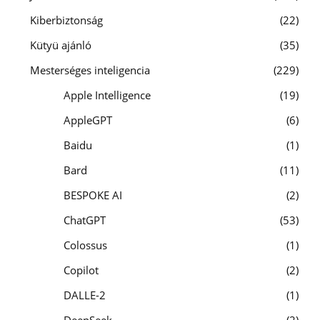
Kiberbiztonság
22
Kütyü ajánló
35
Mesterséges inteligencia
229
Apple Intelligence
19
AppleGPT
6
Baidu
1
Bard
11
BESPOKE AI
2
ChatGPT
53
Colossus
1
Copilot
2
DALLE-2
1
DeepSeek
2