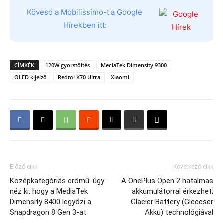
Kövesd a Mobilissimo-t a Google
Hírekben itt:
CÍMKÉK
120W gyorstöltés
MediaTek Dimensity 9300
OLED kijelző
Redmi K70 Ultra
Xiaomi
Előző cikk
Következő cikk
Középkategóriás erőmű: úgy
A OnePlus Open 2 hatalmas
néz ki, hogy a MediaTek
akkumulátorral érkezhet;
Dimensity 8400 legyőzi a
Glacier Battery (Gleccser
Snapdragon 8 Gen 3-at
Akku) technológiával