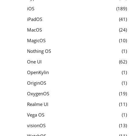
iOS
189
iPadOS
41
MacOS
24
MagicOS
10
Nothing OS
1
One UI
62
OpenKylin
1
OriginOS
1
OxygenOS
19
Realme UI
11
Vega OS
1
visionOS
13
WatchOS
11