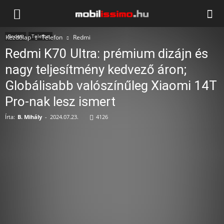
Mobilissimo.hu
Redmi
Telefon
Kezdőlap
Telefon
Redmi
Redmi K70 Ultra: prémium dizájn és
nagy teljesítmény kedvező áron;
Globálisabb valószínűleg Xiaomi 14T
Pro-nak lesz ismert
Írta:
B. Mihály
-
2024.07.23.
4126