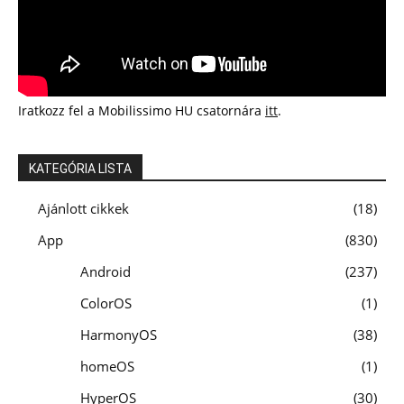
Iratkozz fel a Mobilissimo HU csatornára
itt
.
KATEGÓRIA LISTA
Ajánlott cikkek
18
App
830
Android
237
ColorOS
1
HarmonyOS
38
homeOS
1
HyperOS
30