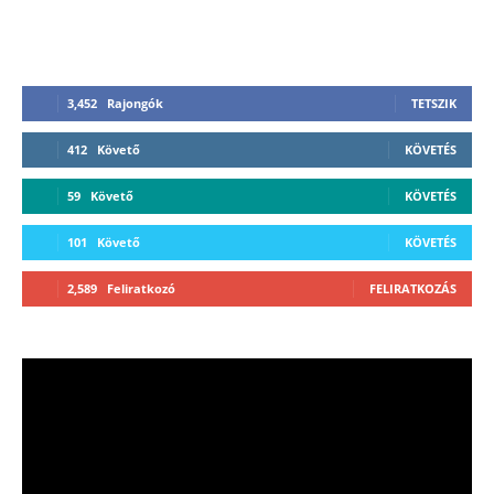
3,452
Rajongók
TETSZIK
412
Követő
KÖVETÉS
59
Követő
KÖVETÉS
101
Követő
KÖVETÉS
2,589
Feliratkozó
FELIRATKOZÁS