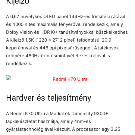
Kijelző
A 6,67 hüvelykes OLED panel 144Hz-es frissítési rátával
és 4000 nites maximális fényerővel rendelkezik, amely
Dolby Vision és HDR10+ tanúsítványokkal büszkélkedhet.
A kijelző 1.5K (1220 x 2712 pixel) felbontású, 20:9
képaránnyal és 446 ppi pixelsűrűséggel. A játékosok
örömére 480Hz érintésmintavételezési rátával is
rendelkezik.
Hardver és teljesítmény
A Redmi K70 Ultra a MediaTek Dimensity 9300+
lapkakészletet használja, amely 4nm-es
gyártástechnológiával készült. A processzor egy 3,25