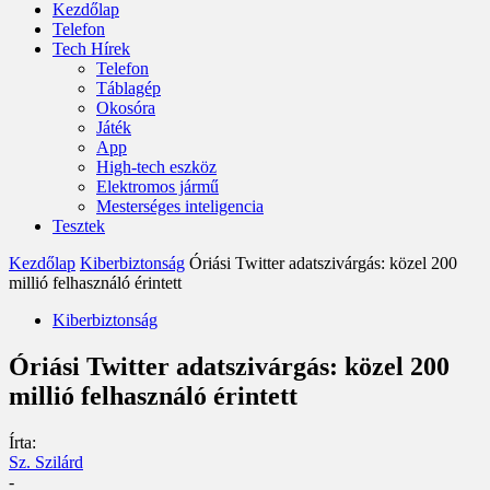
Kezdőlap
Telefon
Tech Hírek
Telefon
Táblagép
Okosóra
Játék
App
High-tech eszköz
Elektromos jármű
Mesterséges inteligencia
Tesztek
Kezdőlap
Kiberbiztonság
Óriási Twitter adatszivárgás: közel 200
millió felhasználó érintett
Kiberbiztonság
Óriási Twitter adatszivárgás: közel 200
millió felhasználó érintett
Írta:
Sz. Szilárd
-