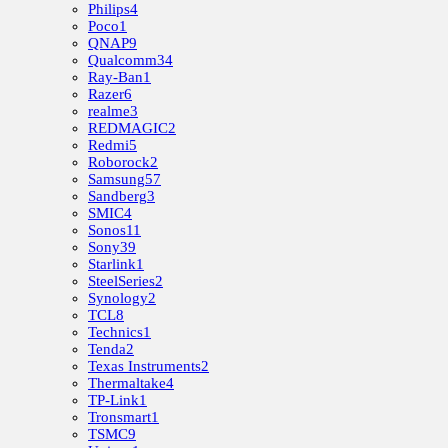
Philips
4
Poco
1
QNAP
9
Qualcomm
34
Ray-Ban
1
Razer
6
realme
3
REDMAGIC
2
Redmi
5
Roborock
2
Samsung
57
Sandberg
3
SMIC
4
Sonos
11
Sony
39
Starlink
1
SteelSeries
2
Synology
2
TCL
8
Technics
1
Tenda
2
Texas Instruments
2
Thermaltake
4
TP-Link
1
Tronsmart
1
TSMC
9