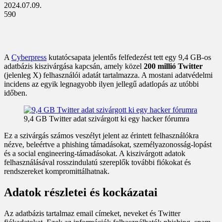
2024.07.09.
590
A
Cyberpress
kutatócsapata jelentős felfedezést tett egy 9,4 GB-os
adatbázis kiszivárgása kapcsán, amely közel
200 millió Twitter
(jelenleg X) felhasználói adatát tartalmazza. A mostani adatvédelmi
incidens az egyik legnagyobb ilyen jellegű adatlopás az utóbbi
időben.
9,4 GB Twitter adat szivárgott ki egy hacker fórumra
Ez a szivárgás számos veszélyt jelent az érintett felhasználókra
nézve, beleértve a phishing támadásokat, személyazonosság-lopást
és a social engineering-támadásokat. A kiszivárgott adatok
felhasználásával rosszindulatú szereplők további fiókokat és
rendszereket kompromittálhatnak.
Adatok részletei és kockázatai
Az adatbázis tartalmaz email címeket, neveket és Twitter