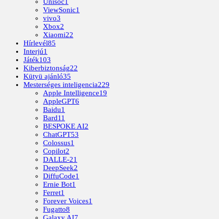
Unisoc
1
ViewSonic
1
vivo
3
Xbox
2
Xiaomi
22
Hírlevél
85
Interjú
1
Játék
103
Kiberbiztonság
22
Kütyü ajánló
35
Mesterséges inteligencia
229
Apple Intelligence
19
AppleGPT
6
Baidu
1
Bard
11
BESPOKE AI
2
ChatGPT
53
Colossus
1
Copilot
2
DALLE-2
1
DeepSeek
2
DiffuCode
1
Ernie Bot
1
Ferret
1
Forever Voices
1
Fugatto
8
Galaxy AI
7