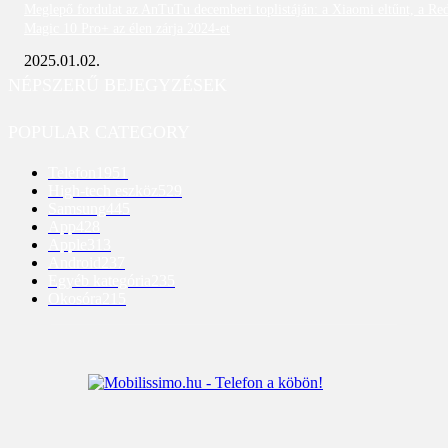
Meglepő fordulat az AnTuTu decemberi toplistáján: a Xiaomi eltűnt, a Re
Magic 10 Pro+ az élen zárja 2024-et
2025.01.02.
NÉPSZERŰ BEJEGYZÉSEK
POPULAR CATEGORY
Telefon
1951
High-tech eszköz
529
Samsung
445
App
428
Apple
313
Android
237
Egyéb kategória
235
Okosóra
215