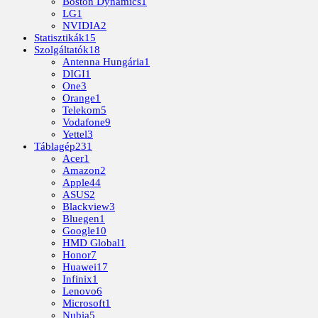
Boston Dynamics
1
LG
1
NVIDIA
2
Statisztikák
15
Szolgáltatók
18
Antenna Hungária
1
DIGI
1
One
3
Orange
1
Telekom
5
Vodafone
9
Yettel
3
Táblagép
231
Acer
1
Amazon
2
Apple
44
ASUS
2
Blackview
3
Bluegen
1
Google
10
HMD Global
1
Honor
7
Huawei
17
Infinix
1
Lenovo
6
Microsoft
1
Nubia
5