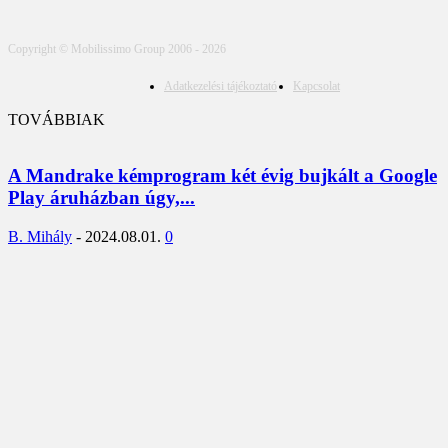
Copyright © Mobilissimo Group 2006 - 2026
Adatkezelési tájékoztató
Kapcsolat
TOVÁBBIAK
A Mandrake kémprogram két évig bujkált a Google
Play áruházban úgy,...
B. Mihály
-
2024.08.01.
0