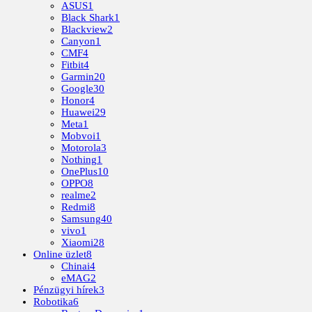
ASUS
1
Black Shark
1
Blackview
2
Canyon
1
CMF
4
Fitbit
4
Garmin
20
Google
30
Honor
4
Huawei
29
Meta
1
Mobvoi
1
Motorola
3
Nothing
1
OnePlus
10
OPPO
8
realme
2
Redmi
8
Samsung
40
vivo
1
Xiaomi
28
Online üzlet
8
Chinai
4
eMAG
2
Pénzügyi hírek
3
Robotika
6