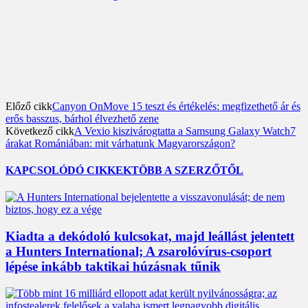
Előző cikk
Canyon OnMove 15 teszt és értékelés: megfizethető ár és
erős basszus, bárhol élvezhető zene
Következő cikk
A Vexio kiszivárogtatta a Samsung Galaxy Watch7
árakat Romániában: mit várhatunk Magyarországon?
KAPCSOLÓDÓ CIKKEK
TÖBB A SZERZŐTŐL
Kiadta a dekódoló kulcsokat, majd leállást jelentett
a Hunters International; A zsarolóvírus-csoport
lépése inkább taktikai húzásnak tűnik