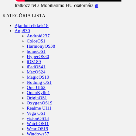
Iratkozz fel a Mobilissimo HU csatornára
itt
.
KATEGÓRIA LISTA
Ajánlott cikkek
18
App
830
Android
237
ColorOS
1
HarmonyOS
38
homeOS
1
HyperOS
30
iOS
189
iPadOS
41
MacOS
24
MagicOS
10
Nothing OS
1
One UI
62
OpenKylin
1
OriginOS
1
OxygenOS
19
Realme UI
11
Vega OS
1
visionOS
13
WatchOS
11
Wear OS
19
Windows
57