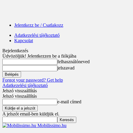
Jelentkezz be / Csatlakozz
Adatkezelési tájékoztató
Kapcsolat
Bejelentkezés
Üdvözöljük! Jelentkezzen be a fiókjába
felhasználóneved
jelszavad
Forgot your password? Get help
Adatkezelési tájékoztató
Jelszó visszaállítás
Jelszó visszaállítás
e-mail címed
A jelszót email-ben küldjük el.
Mobilissimo.hu