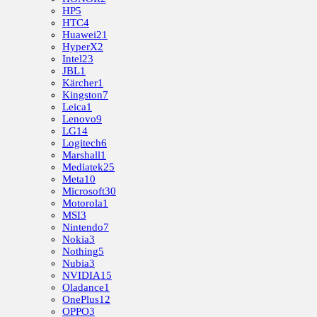
HP
5
HTC
4
Huawei
21
HyperX
2
Intel
23
JBL
1
Kärcher
1
Kingston
7
Leica
1
Lenovo
9
LG
14
Logitech
6
Marshall
1
Mediatek
25
Meta
10
Microsoft
30
Motorola
1
MSI
3
Nintendo
7
Nokia
3
Nothing
5
Nubia
3
NVIDIA
15
Oladance
1
OnePlus
12
OPPO
3