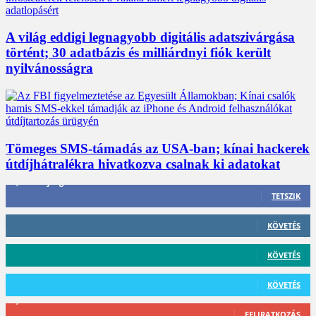
A világ eddigi legnagyobb digitális adatszivárgása
történt; 30 adatbázis és milliárdnyi fiók került
nyilvánosságra
Tömeges SMS-támadás az USA-ban; kínai hackerek
útdíjhátralékra hivatkozva csalnak ki adatokat
3,452
Rajongók
TETSZIK
412
Követő
KÖVETÉS
59
Követő
KÖVETÉS
101
Követő
KÖVETÉS
2,589
Feliratkozó
FELIRATKOZÁS