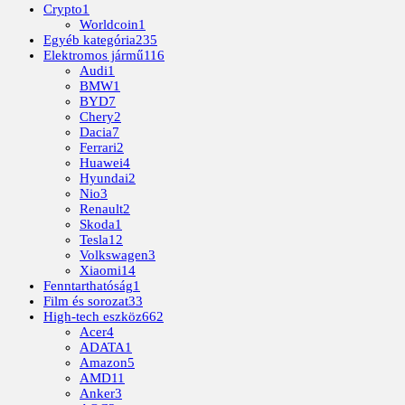
Crypto
1
Worldcoin
1
Egyéb kategória
235
Elektromos jármű
116
Audi
1
BMW
1
BYD
7
Chery
2
Dacia
7
Ferrari
2
Huawei
4
Hyundai
2
Nio
3
Renault
2
Skoda
1
Tesla
12
Volkswagen
3
Xiaomi
14
Fenntarthatóság
1
Film és sorozat
33
High-tech eszköz
662
Acer
4
ADATA
1
Amazon
5
AMD
11
Anker
3