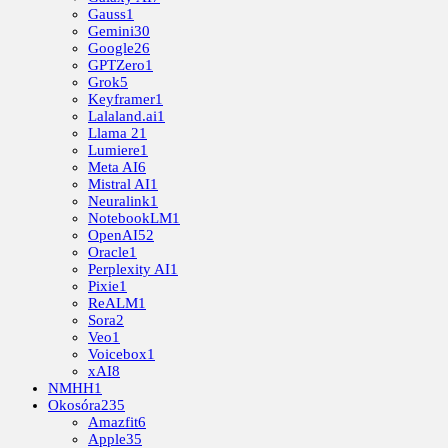
Gauss
1
Gemini
30
Google
26
GPTZero
1
Grok
5
Keyframer
1
Lalaland.ai
1
Llama 2
1
Lumiere
1
Meta AI
6
Mistral AI
1
Neuralink
1
NotebookLM
1
OpenAI
52
Oracle
1
Perplexity AI
1
Pixie
1
ReALM
1
Sora
2
Veo
1
Voicebox
1
xAI
8
NMHH
1
Okosóra
235
Amazfit
6
Apple
35