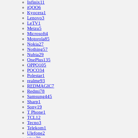
Infinix
11
iQOO
6
Kyocera
1
Lenovo
3
LeTV
1
Meizu
5
Microsoft
4
Motorola
85
Nokia
27
Nothing
57
Nubia
29
OnePlus
135
OPPO
105
POCO
34
Polestar
1
realme
93
REDMAGIC
7
Redmi
78
Samsung
445
Sharp
1
Sony
19
T Phone
1
TCL
12
Tecno
3
Telekom
1
Ulefone
2