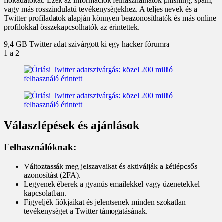
fiókadatokat. Ezek az információk felhasználhatók phishing, spam,
vagy más rosszindulatú tevékenységekhez. A teljes nevek és a
Twitter profiladatok alapján könnyen beazonosíthatók és más online
profilokkal összekapcsolhatók az érintettek.
9,4 GB Twitter adat szivárgott ki egy hacker fórumra
1
a 2
Válaszlépések és ajánlások
Felhasználóknak:
Változtassák meg jelszavaikat és aktiválják a kétlépcsős
azonosítást (2FA).
Legyenek éberek a gyanús emailekkel vagy üzenetekkel
kapcsolatban.
Figyeljék fiókjaikat és jelentsenek minden szokatlan
tevékenységet a Twitter támogatásának.