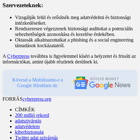
Szervezeteknek:
Vizsgálják felül és erősítsék meg adatvédelmi és biztonsági
intézkedéseiket.
Rendszeresen végezzenek biztonsági auditokat a potenciális
sebezhetőségek azonosítása és kezelése érdekében.
Oktassák alkalmazottaikat a phishing és a social engineering
támadások kockázatairól.
A
Cyberpress
továbbra is figyelemmel kíséri a helyzetet és frissíti az
információkat, amint újabb részletek derülnek ki.
Kövesd a Mobilissimo-t a
Google Hírekben itt:
FORRÁS
cyberpress.org
CÍMKÉK
200 millió rekord
adatszivárgás
adatvédelem
kiberbiztonság
Twitter adat szivárgás