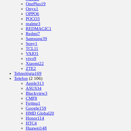
OnePlus
19
Onyx
1
OPPO
6
POCO
3
realme
3
REDMAGIC
1
Redmi
7
Samsung
39
Sony
1
TCL
11
VAIO
1
vivo
9
Xiaomi
22
ZTE
2
Tehnológia
169
Telefon
(2 106)
Apple
313
ASUS
34
Blackview
3
CMF
8
Fujitsu
1
Google
159
HMD Global
20
Honor
114
HTC
4
Huawei
148