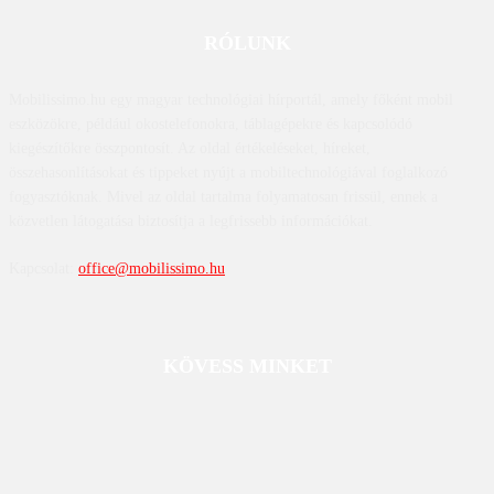
RÓLUNK
Mobilissimo.hu egy magyar technológiai hírportál, amely főként mobil
eszközökre, például okostelefonokra, táblagépekre és kapcsolódó
kiegészítőkre összpontosít. Az oldal értékeléseket, híreket,
összehasonlításokat és tippeket nyújt a mobiltechnológiával foglalkozó
fogyasztóknak. Mivel az oldal tartalma folyamatosan frissül, ennek a
közvetlen látogatása biztosítja a legfrissebb információkat.
Kapcsolat:
office@mobilissimo.hu
KÖVESS MINKET