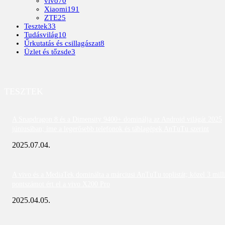
vivo
70
Xiaomi
191
ZTE
25
Tesztek
33
Tudásvilág
10
Űrkutatás és csillagászat
8
Üzlet és tőzsde
3
TESZTEK
A Snapdragon 8 és a Dimensity 9400+ dominálja az Android világát 2025
júniusában; íme a legerősebb telefonok és táblagépek AnTuTu szerint
2025.07.04.
A vivo és a MediaTek dominálta a márciusi AnTuTu toplistát; közel 3 mill
pontszámot ért el a vivo X200 Pro
2025.04.05.