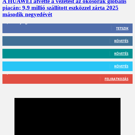
A HUAWEI átvette a vezetést az okosórák globális
piacán; 9,9 millió szállított eszközzel zárta 2025
második negyedévét
3,452
Rajongók
TETSZIK
412
Követő
KÖVETÉS
59
Követő
KÖVETÉS
101
Követő
KÖVETÉS
2,589
Feliratkozó
FELIRATKOZÁS