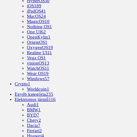
HyperOS
30
iOS
189
iPadOS
41
MacOS
24
MagicOS
10
Nothing OS
1
One UI
62
OpenKylin
1
OriginOS
1
OxygenOS
19
Realme UI
11
Vega OS
1
visionOS
13
WatchOS
11
Wear OS
19
Windows
57
Crypto
1
Worldcoin
1
Egyéb kategória
235
Elektromos jármű
116
Audi
1
BMW
1
BYD
7
Chery
2
Dacia
7
Ferrari
2
Huawei
4