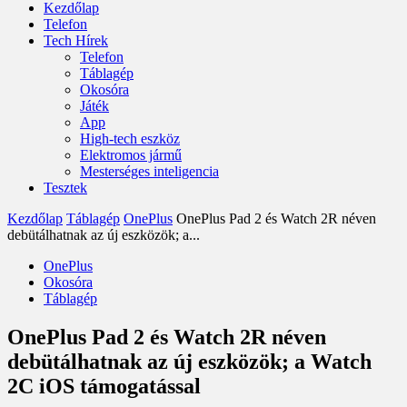
Kezdőlap
Telefon
Tech Hírek
Telefon
Táblagép
Okosóra
Játék
App
High-tech eszköz
Elektromos jármű
Mesterséges inteligencia
Tesztek
Kezdőlap
Táblagép
OnePlus
OnePlus Pad 2 és Watch 2R néven
debütálhatnak az új eszközök; a...
OnePlus
Okosóra
Táblagép
OnePlus Pad 2 és Watch 2R néven
debütálhatnak az új eszközök; a Watch
2C iOS támogatással