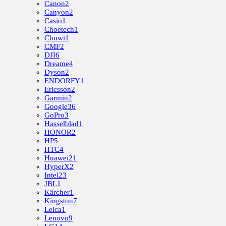
Canon
2
Canyon
2
Casio
1
Choetech
1
Chuwi
1
CMF
2
DJI
6
Dreame
4
Dyson
2
ENDORFY
1
Ericsson
2
Garmin
2
Google
36
GoPro
3
Hasselblad
1
HONOR
2
HP
5
HTC
4
Huawei
21
HyperX
2
Intel
23
JBL
1
Kärcher
1
Kingston
7
Leica
1
Lenovo
9