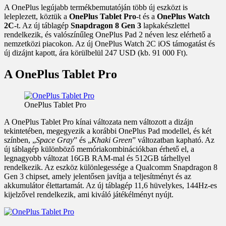
A OnePlus legújabb termékbemutatóján több új eszközt is
leleplezett, köztük a
OnePlus Tablet Pro
-t és a
OnePlus Watch
2C
-t. Az új táblagép
Snapdragon 8 Gen 3
lapkakészlettel
rendelkezik, és valószínűleg OnePlus Pad 2 néven lesz elérhető a
nemzetközi piacokon. Az új OnePlus Watch 2C iOS támogatást és
új dizájnt kapott, ára körülbelül 247 USD (kb. 91 000 Ft).
A OnePlus Tablet Pro
OnePlus Tablet Pro
A OnePlus Tablet Pro kínai változata nem változott a dizájn
tekintetében, megegyezik a korábbi OnePlus Pad modellel, és két
színben, „
Space Gray
” és „
Khaki Green
” változatban kapható. Az
új táblagép különböző memóriakombinációkban érhető el, a
legnagyobb változat 16GB RAM-mal és 512GB tárhellyel
rendelkezik. Az eszköz különlegessége a Qualcomm Snapdragon 8
Gen 3 chipset, amely jelentősen javítja a teljesítményt és az
akkumulátor élettartamát. Az új táblagép 11,6 hüvelykes, 144Hz-es
kijelzővel rendelkezik, ami kiváló játékélményt nyújt.