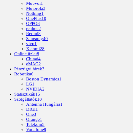
Mobvoi
1
Motorola
3
Nothing
1
OnePlus
10
OPPO
8
realme
2
Redmi
8
Samsung
40
vivo
1
Xiaomi
28
Online üzlet
8
Chinai
4
eMAG
2
Pénzügyi hírek
3
Robotika
6
Boston Dynamics
1
LG
1
NVIDIA
2
Statisztikák
15
Szolgáltatók
18
Antenna Hungária
1
DIGI
1
One
3
Orange
1
Telekom
5
Vodafone
9