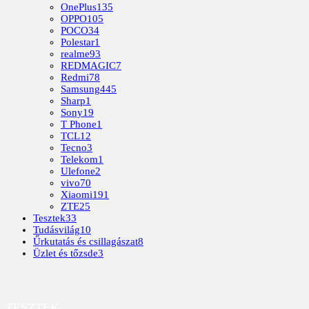
OnePlus
135
OPPO
105
POCO
34
Polestar
1
realme
93
REDMAGIC
7
Redmi
78
Samsung
445
Sharp
1
Sony
19
T Phone
1
TCL
12
Tecno
3
Telekom
1
Ulefone
2
vivo
70
Xiaomi
191
ZTE
25
Tesztek
33
Tudásvilág
10
Űrkutatás és csillagászat
8
Üzlet és tőzsde
3
TESZTEK