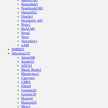
Mistral AI
1
Neuralink
1
NotebookLM
1
OpenAI
52
Oracle
1
Perplexity AI
1
Pixie
1
ReALM
1
Sora
2
Veo
1
Voicebox
1
xAI
8
NMHH
1
Okosóra
235
Amazfit
6
Apple
35
ASUS
1
Black Shark
1
Blackview
2
Canyon
1
CMF
4
Fitbit
4
Garmin
20
Google
30
Honor
4
Huawei
29
Meta
1