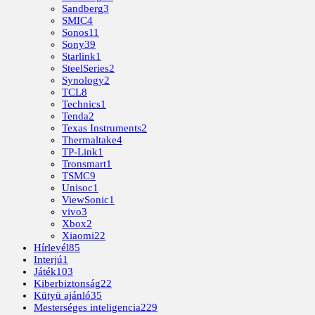
Sandberg
3
SMIC
4
Sonos
11
Sony
39
Starlink
1
SteelSeries
2
Synology
2
TCL
8
Technics
1
Tenda
2
Texas Instruments
2
Thermaltake
4
TP-Link
1
Tronsmart
1
TSMC
9
Unisoc
1
ViewSonic
1
vivo
3
Xbox
2
Xiaomi
22
Hírlevél
85
Interjú
1
Játék
103
Kiberbiztonság
22
Kütyü ajánló
35
Mesterséges inteligencia
229