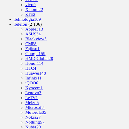
vivo
9
Xiaomi
22
ZTE
2
Tehnológia
169
Telefon
(2 106)
Apple
313
ASUS
34
Blackview
3
CMF
8
Fujitsu
1
Google
159
HMD Global
20
Honor
114
HTC
4
Huawei
148
Infinix
11
iQOO
6
Kyocera
1
Lenovo
3
LeTV
1
Meizu
5
Microsoft
4
Motorola
85
Nokia
27
Nothing
57
Nubia
29