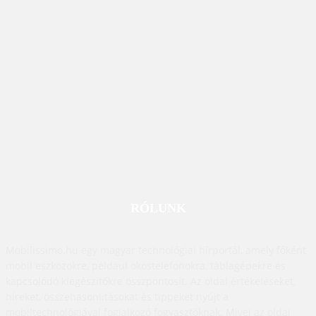
RÓLUNK
Mobilissimo.hu egy magyar technológiai hírportál, amely főként
mobil eszközökre, például okostelefonokra, táblagépekre és
kapcsolódó kiegészítőkre összpontosít. Az oldal értékeléseket,
híreket, összehasonlításokat és tippeket nyújt a
mobiltechnológiával foglalkozó fogyasztóknak. Mivel az oldal