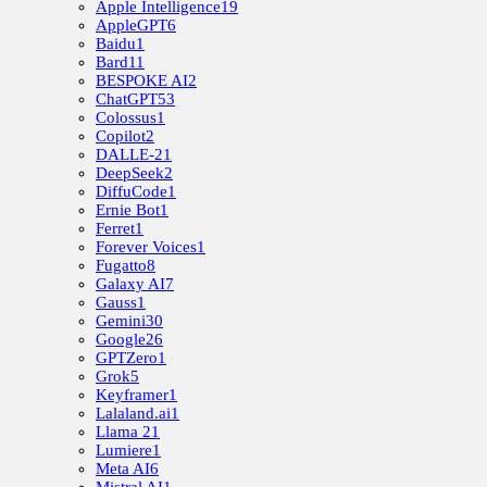
Apple Intelligence
19
AppleGPT
6
Baidu
1
Bard
11
BESPOKE AI
2
ChatGPT
53
Colossus
1
Copilot
2
DALLE-2
1
DeepSeek
2
DiffuCode
1
Ernie Bot
1
Ferret
1
Forever Voices
1
Fugatto
8
Galaxy AI
7
Gauss
1
Gemini
30
Google
26
GPTZero
1
Grok
5
Keyframer
1
Lalaland.ai
1
Llama 2
1
Lumiere
1
Meta AI
6