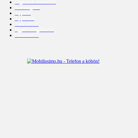
High-tech eszköz
529
Samsung
445
App
428
Apple
313
Android
237
Egyéb kategória
235
Okosóra
215