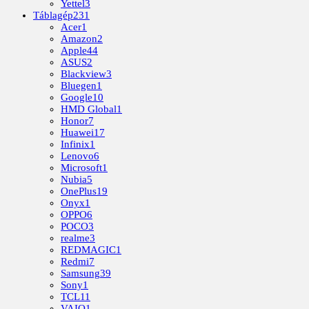
Yettel
3
Táblagép
231
Acer
1
Amazon
2
Apple
44
ASUS
2
Blackview
3
Bluegen
1
Google
10
HMD Global
1
Honor
7
Huawei
17
Infinix
1
Lenovo
6
Microsoft
1
Nubia
5
OnePlus
19
Onyx
1
OPPO
6
POCO
3
realme
3
REDMAGIC
1
Redmi
7
Samsung
39
Sony
1
TCL
11
VAIO
1