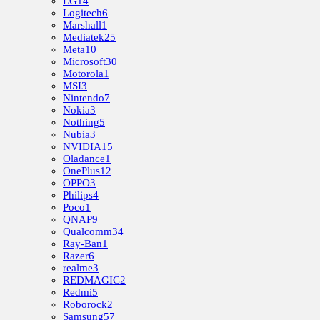
LG
14
Logitech
6
Marshall
1
Mediatek
25
Meta
10
Microsoft
30
Motorola
1
MSI
3
Nintendo
7
Nokia
3
Nothing
5
Nubia
3
NVIDIA
15
Oladance
1
OnePlus
12
OPPO
3
Philips
4
Poco
1
QNAP
9
Qualcomm
34
Ray-Ban
1
Razer
6
realme
3
REDMAGIC
2
Redmi
5
Roborock
2
Samsung
57