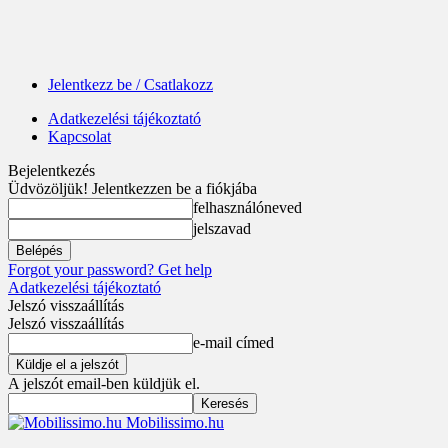
Jelentkezz be / Csatlakozz
Adatkezelési tájékoztató
Kapcsolat
Bejelentkezés
Üdvözöljük! Jelentkezzen be a fiókjába
felhasználóneved
jelszavad
Forgot your password? Get help
Adatkezelési tájékoztató
Jelszó visszaállítás
Jelszó visszaállítás
e-mail címed
A jelszót email-ben küldjük el.
Mobilissimo.hu