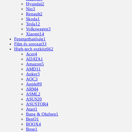
Hyundai
2
Nio
3
Renault
2
Skoda
1
Tesla
12
Volkswagen
3
Xiaomi
14
Fenntarthatóság
1
Film és sorozat
33
High-tech eszköz
662
Acer
4
ADATA
1
Amazon
5
AMD
11
Anker
3
AOC
3
Apple
89
ARM
4
ASML
2
ASUS
20
ASUSTOR
4
Atari
1
Bang & Olufsen
1
BenQ
1
BOOX
4
Bose
1