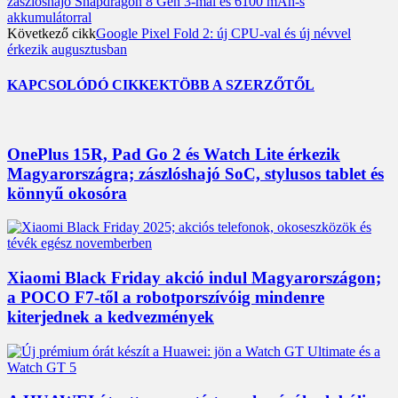
zászlóshajó Snapdragon 8 Gen 3-mal és 6100 mAh-s
akkumulátorral
Következő cikk
Google Pixel Fold 2: új CPU-val és új névvel
érkezik augusztusban
KAPCSOLÓDÓ CIKKEK
TÖBB A SZERZŐTŐL
OnePlus 15R, Pad Go 2 és Watch Lite érkezik
Magyarországra; zászlóshajó SoC, stylusos tablet és
könnyű okosóra
Xiaomi Black Friday akció indul Magyarországon;
a POCO F7-től a robotporszívóig mindenre
kiterjednek a kedvezmények