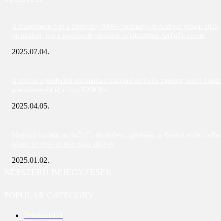
A Snapdragon 8 és a Dimensity 9400+ dominálja az Android világát 2025
júniusában; íme a legerősebb telefonok és táblagépek AnTuTu szerint
2025.07.04.
A vivo és a MediaTek dominálta a márciusi AnTuTu toplistát; közel 3 mill
pontszámot ért el a vivo X200 Pro
2025.04.05.
Meglepő fordulat az AnTuTu decemberi toplistáján: a Xiaomi eltűnt, a Re
Magic 10 Pro+ az élen zárja 2024-et
2025.01.02.
NÉPSZERŰ BEJEGYZÉSEK
POPULAR CATEGORY
Telefon
1951