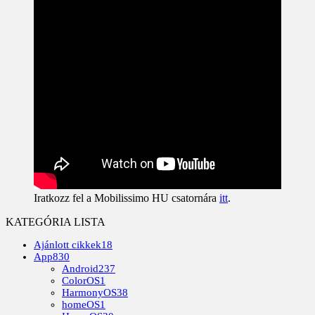
Iratkozz fel a Mobilissimo HU csatornára
itt
.
KATEGÓRIA LISTA
Ajánlott cikkek
18
App
830
Android
237
ColorOS
1
HarmonyOS
38
homeOS
1