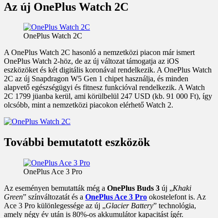
Az új OnePlus Watch 2C
OnePlus Watch 2C
A OnePlus Watch 2C hasonló a nemzetközi piacon már ismert
OnePlus Watch 2-höz, de az új változat támogatja az iOS
eszközöket és két digitális koronával rendelkezik. A OnePlus Watch
2C az új Snapdragon W5 Gen 1 chipet használja, és minden
alapvető egészségügyi és fitnesz funkcióval rendelkezik. A Watch
2C 1799 jüanba kerül, ami körülbelül 247 USD (kb. 91 000 Ft), így
olcsóbb, mint a nemzetközi piacokon elérhető Watch 2.
További bemutatott eszközök
OnePlus Ace 3 Pro
Az eseményen bemutatták még a
OnePlus Buds 3
új „
Khaki
Green
” színváltozatát és a
OnePlus Ace 3 Pro
okostelefont is. Az
Ace 3 Pro különlegessége az új „
Glacier Battery
” technológia,
amely négy év után is 80%-os akkumulátor kapacitást ígér.