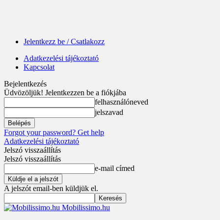
Jelentkezz be / Csatlakozz
Adatkezelési tájékoztató
Kapcsolat
Bejelentkezés
Üdvözöljük! Jelentkezzen be a fiókjába
felhasználóneved
jelszavad
Forgot your password? Get help
Adatkezelési tájékoztató
Jelszó visszaállítás
Jelszó visszaállítás
e-mail címed
A jelszót email-ben küldjük el.
Mobilissimo.hu