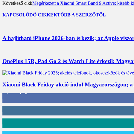
Következő cikk
Megérkezett a Xiaomi Smart Band 9 Active: kisebb ki
KAPCSOLÓDÓ CIKKEK
TÖBB A SZERZŐTŐL
A hajlítható iPhone 2026-ban érkezik; az Apple viszo
OnePlus 15R, Pad Go 2 és Watch Lite érkezik Magyaro
Xiaomi Black Friday akció indul Magyarországon; a
3,452
Rajongók
412
Követő
59
Követő
101
Követő