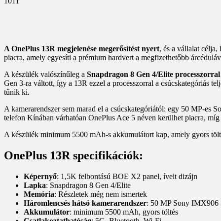
1011
A OnePlus 13R megjelenése megerősítést nyert
, és a vállalat célj
piacra, amely egyesíti a prémium hardvert a megfizethetőbb árcéduláva
A készülék valószínűleg a
Snapdragon 8 Gen 4/Elite processzorral
Gen 3-ra váltott, így a 13R ezzel a processzorral a csúcskategóriás t
tűnik ki.
A kamerarendszer sem marad el a csúcskategóriától: egy 50 MP-es So
telefon Kínában várhatóan OnePlus Ace 5 néven kerülhet piacra, míg
A készülék minimum 5500 mAh-s akkumulátort kap, amely gyors töltési 
OnePlus 13R specifikációk:
Képernyő
: 1,5K felbontású BOE X2 panel, ívelt dizájn
Lapka
: Snapdragon 8 Gen 4/Elite
Memória
: Részletek még nem ismertek
Háromlencsés hátsó kamerarendszer
: 50 MP Sony IMX906 fő
Akkumulátor
: minimum 5500 mAh, gyors töltés
Csatlakoztathatóság
: 5G, Bluetooth, Wi-Fi