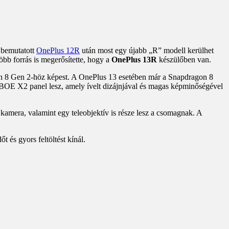
n bemutatott
OnePlus 12R
után most egy újabb „R” modell kerülhet
öbb forrás is megerősítette, hogy a
OnePlus 13R
készülőben van.
gon 8 Gen 2-höz képest. A OnePlus 13 esetében már a Snapdragon 8
sú BOE X2 panel lesz, amely ívelt dizájnjával és magas képminőségével
mera, valamint egy teleobjektív is része lesz a csomagnak. A
és gyors feltöltést kínál.