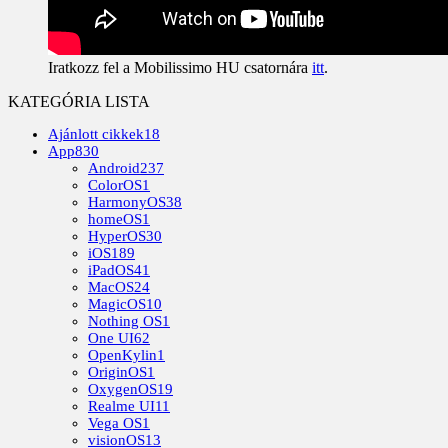
Iratkozz fel a Mobilissimo HU csatornára
itt
.
KATEGÓRIA LISTA
Ajánlott cikkek
18
App
830
Android
237
ColorOS
1
HarmonyOS
38
homeOS
1
HyperOS
30
iOS
189
iPadOS
41
MacOS
24
MagicOS
10
Nothing OS
1
One UI
62
OpenKylin
1
OriginOS
1
OxygenOS
19
Realme UI
11
Vega OS
1
visionOS
13