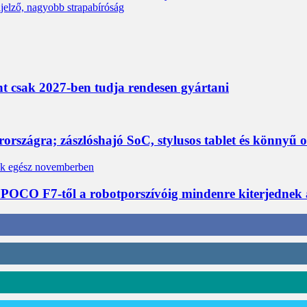
jelző, nagyobb strapabíróság
nt csak 2027-ben tudja rendesen gyártani
rszágra; zászlóshajó SoC, stylusos tablet és könnyű 
 POCO F7-től a robotporszívóig mindenre kiterjednek