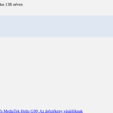
lus 13R néven
és MediaTek Helio G99; Az árérzékeny vásárlóknak