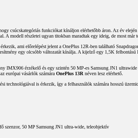
a, hogy csúcskategóriás funkciókat kínáljon elérhetőbb áron. Az év elejé
l. A modell részletei ugyan titokban maradtak egy ideig, de most már t
érkezik, ami előrelépést jelent a OnePlus 12R-ben található Snapdra
eljesítmény egy olcsóbb változatát kínálja. A kijelző egy 1,5K felbontá
ny IMX906 érzékelő és egy szintén 50 MP-es Samsung JN1 ultrawide ka
 az európai vásárlók számára
OnePlus 13R
néven lesz elérhető.
technológiával is érkezik, így a felhasználók számára hosszú üzemidőt 
 szenzor, 50 MP Samsung JN1 ultra-wide, teleobjektív