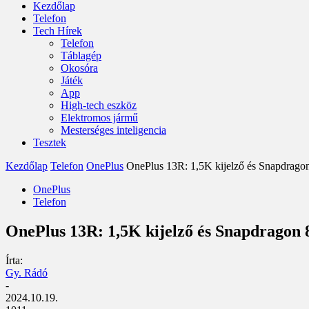
Kezdőlap
Telefon
Tech Hírek
Telefon
Táblagép
Okosóra
Játék
App
High-tech eszköz
Elektromos jármű
Mesterséges inteligencia
Tesztek
Kezdőlap
Telefon
OnePlus
OnePlus 13R: 1,5K kijelző és Snapdragon 8
OnePlus
Telefon
OnePlus 13R: 1,5K kijelző és Snapdragon 8
Írta:
Gy. Rádó
-
2024.10.19.