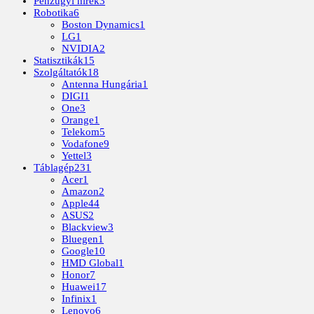
Pénzügyi hírek
3
Robotika
6
Boston Dynamics
1
LG
1
NVIDIA
2
Statisztikák
15
Szolgáltatók
18
Antenna Hungária
1
DIGI
1
One
3
Orange
1
Telekom
5
Vodafone
9
Yettel
3
Táblagép
231
Acer
1
Amazon
2
Apple
44
ASUS
2
Blackview
3
Bluegen
1
Google
10
HMD Global
1
Honor
7
Huawei
17
Infinix
1
Lenovo
6