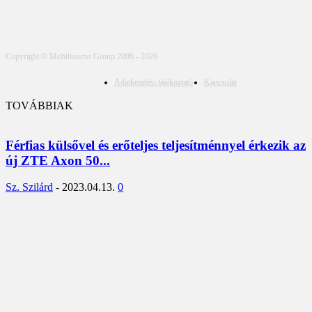
Copyright © Mobilissimo Group 2006 - 2026
Adatkezelési tájékoztató
Kapcsolat
TOVÁBBIAK
Férfias külsővel és erőteljes teljesítménnyel érkezik az
új ZTE Axon 50...
Sz. Szilárd
-
2023.04.13.
0