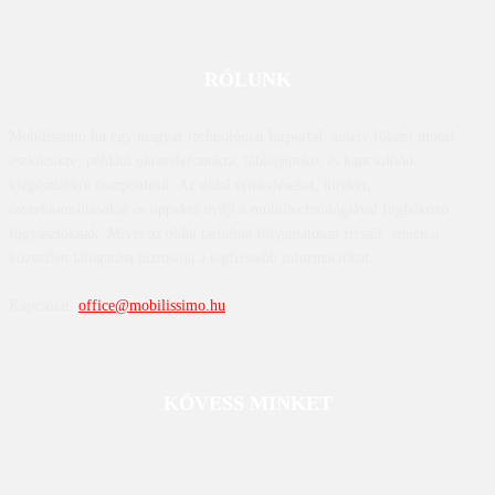
RÓLUNK
Mobilissimo.hu egy magyar technológiai hírportál, amely főként mobil
eszközökre, például okostelefonokra, táblagépekre és kapcsolódó
kiegészítőkre összpontosít. Az oldal értékeléseket, híreket,
összehasonlításokat és tippeket nyújt a mobiltechnológiával foglalkozó
fogyasztóknak. Mivel az oldal tartalma folyamatosan frissül, ennek a
közvetlen látogatása biztosítja a legfrissebb információkat.
Kapcsolat:
office@mobilissimo.hu
KÖVESS MINKET