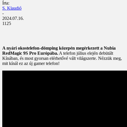
Írta:
S. Klaudió
-
2024.07.16.
1125
A nyári okostelefon-dömping közepén megérkezett a Nubia
RedMagic 9S Pro Európába.
A telefon július elején debütált
Kínában, és most gyorsan elérhetővé vált világszerte. Nézzük meg,
mit kínál ez az új gamer telefon!