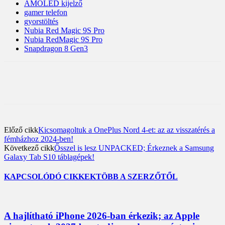
AMOLED kijelző
gamer telefon
gyorstöltés
Nubia Red Magic 9S Pro
Nubia RedMagic 9S Pro
Snapdragon 8 Gen3
Előző cikk
Kicsomagoltuk a OnePlus Nord 4-et: az az visszatérés a
fémházhoz 2024-ben!
Következő cikk
Ősszel is lesz UNPACKED; Érkeznek a Samsung
Galaxy Tab S10 táblagépek!
KAPCSOLÓDÓ CIKKEK
TÖBB A SZERZŐTŐL
A hajlítható iPhone 2026-ban érkezik; az Apple