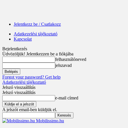
Jelentkezz be / Csatlakozz
Adatkezelési tájékoztató
Kapcsolat
Bejelentkezés
Üdvözöljük! Jelentkezzen be a fiókjába
felhasználóneved
jelszavad
Forgot your password? Get help
Adatkezelési tájékoztató
Jelszó visszaállítás
Jelszó visszaállítás
e-mail címed
A jelszót email-ben küldjük el.
Mobilissimo.hu