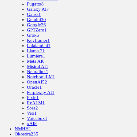
Fugatto
8
Galaxy AI
7
Gauss
1
Gemini
30
Google
26
GPTZero
1
Grok
5
Keyframer
1
Lalaland.ai
1
Llama 2
1
Lumiere
1
Meta AI
6
Mistral AI
1
Neuralink
1
NotebookLM
1
OpenAI
52
Oracle
1
Perplexity AI
1
Pixie
1
ReALM
1
Sora
2
Veo
1
Voicebox
1
xAI
8
NMHH
1
Okosóra
235