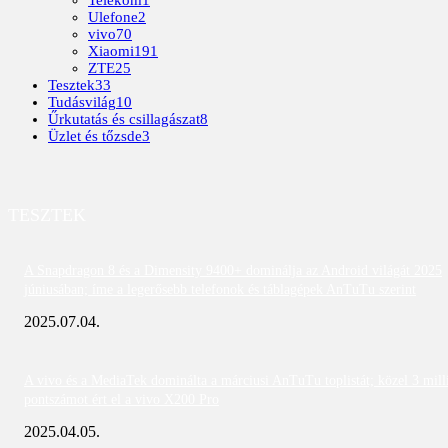
Ulefone
2
vivo
70
Xiaomi
191
ZTE
25
Tesztek
33
Tudásvilág
10
Űrkutatás és csillagászat
8
Üzlet és tőzsde
3
TESZTEK
A Snapdragon 8 és a Dimensity 9400+ dominálja az Android világát 2025
júniusában; íme a legerősebb telefonok és táblagépek AnTuTu szerint
2025.07.04.
A vivo és a MediaTek dominálta a márciusi AnTuTu toplistát; közel 3 mill
pontszámot ért el a vivo X200 Pro
2025.04.05.