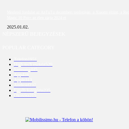
Meglepő fordulat az AnTuTu decemberi toplistáján: a Xiaomi eltűnt, a Re
Magic 10 Pro+ az élen zárja 2024-et
2025.01.02.
NÉPSZERŰ BEJEGYZÉSEK
POPULAR CATEGORY
Telefon
1951
High-tech eszköz
529
Samsung
445
App
428
Apple
313
Android
237
Egyéb kategória
235
Okosóra
215