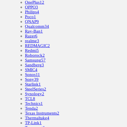
OnePlus
12
OPPO
3
Philips
4
Poco
1
QNAP
9
Qualcomm
34
Ray-Ban
1
Razer
6
realme
3
REDMAGIC
2
Redmi
5
Roborock
2
Samsung
57
Sandberg
3
SMIC
4
Sonos
11
Sony
39
Starlink
1
SteelSeries
2
Synology
2
TCL
8
Technics
1
Tenda
2
Texas Instruments
2
Thermaltake
4
TP-Link
1