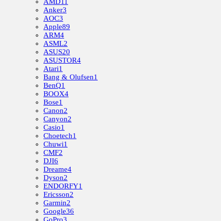
AMD
11
Anker
3
AOC
3
Apple
89
ARM
4
ASML
2
ASUS
20
ASUSTOR
4
Atari
1
Bang & Olufsen
1
BenQ
1
BOOX
4
Bose
1
Canon
2
Canyon
2
Casio
1
Choetech
1
Chuwi
1
CMF
2
DJI
6
Dreame
4
Dyson
2
ENDORFY
1
Ericsson
2
Garmin
2
Google
36
GoPro
3