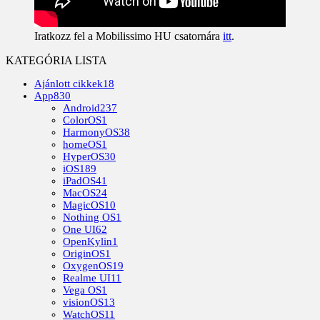
Iratkozz fel a Mobilissimo HU csatornára
itt
.
KATEGÓRIA LISTA
Ajánlott cikkek
18
App
830
Android
237
ColorOS
1
HarmonyOS
38
homeOS
1
HyperOS
30
iOS
189
iPadOS
41
MacOS
24
MagicOS
10
Nothing OS
1
One UI
62
OpenKylin
1
OriginOS
1
OxygenOS
19
Realme UI
11
Vega OS
1
visionOS
13
WatchOS
11