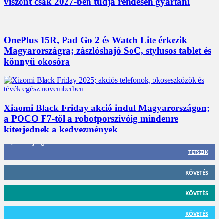
viszont csak 2027-ben tudja rendesen gyártani
OnePlus 15R, Pad Go 2 és Watch Lite érkezik
Magyarországra; zászlóshajó SoC, stylusos tablet és
könnyű okosóra
Xiaomi Black Friday akció indul Magyarországon;
a POCO F7-től a robotporszívóig mindenre
kiterjednek a kedvezmények
3,452
Rajongók
TETSZIK
412
Követő
KÖVETÉS
59
Követő
KÖVETÉS
101
Követő
KÖVETÉS