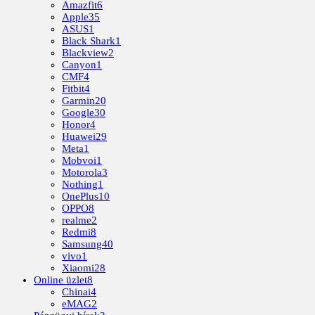
Amazfit
6
Apple
35
ASUS
1
Black Shark
1
Blackview
2
Canyon
1
CMF
4
Fitbit
4
Garmin
20
Google
30
Honor
4
Huawei
29
Meta
1
Mobvoi
1
Motorola
3
Nothing
1
OnePlus
10
OPPO
8
realme
2
Redmi
8
Samsung
40
vivo
1
Xiaomi
28
Online üzlet
8
Chinai
4
eMAG
2