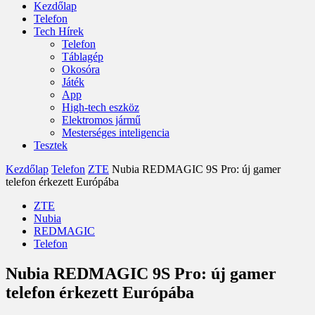
Kezdőlap
Telefon
Tech Hírek
Telefon
Táblagép
Okosóra
Játék
App
High-tech eszköz
Elektromos jármű
Mesterséges inteligencia
Tesztek
Kezdőlap
Telefon
ZTE
Nubia REDMAGIC 9S Pro: új gamer
telefon érkezett Európába
ZTE
Nubia
REDMAGIC
Telefon
Nubia REDMAGIC 9S Pro: új gamer
telefon érkezett Európába