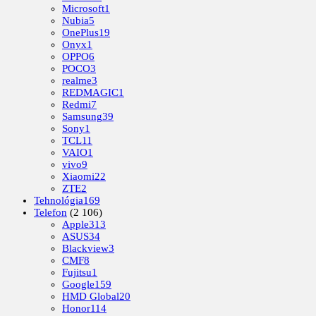
Microsoft
1
Nubia
5
OnePlus
19
Onyx
1
OPPO
6
POCO
3
realme
3
REDMAGIC
1
Redmi
7
Samsung
39
Sony
1
TCL
11
VAIO
1
vivo
9
Xiaomi
22
ZTE
2
Tehnológia
169
Telefon
(2 106)
Apple
313
ASUS
34
Blackview
3
CMF
8
Fujitsu
1
Google
159
HMD Global
20
Honor
114