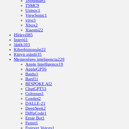
Tronsmart
1
TSMC
9
Unisoc
1
ViewSonic
1
vivo
3
Xbox
2
Xiaomi
22
Hírlevél
85
Interjú
1
Játék
103
Kiberbiztonság
22
Kütyü ajánló
35
Mesterséges inteligencia
229
Apple Intelligence
19
AppleGPT
6
Baidu
1
Bard
11
BESPOKE AI
2
ChatGPT
53
Colossus
1
Copilot
2
DALLE-2
1
DeepSeek
2
DiffuCode
1
Ernie Bot
1
Ferret
1
Forever Voices
1