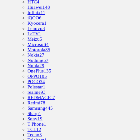
HTC
4
Huawei
148
Infinix
11
iQOO
6
Kyocera
1
Lenovo
3
LeTV
1
Meizu
5
Microsoft
4
Motorola
85
Nokia
27
Nothing
57
Nubia
29
OnePlus
135
OPPO
105
POCO
34
Polestar
1
realme
93
REDMAGIC
7
Redmi
78
Samsung
445
Sharp
1
Sony
19
T Phone
1
TCL
12
Tecno
3
Telekom
1