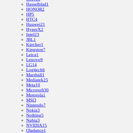
Hasselblad
1
HONOR
2
HP
5
HTC
4
Huawei
21
HyperX
2
Intel
23
JBL
1
Kärcher
1
Kingston
7
Leica
1
Lenovo
9
LG
14
Logitech
6
Marshall
1
Mediatek
25
Meta
10
Microsoft
30
Motorola
1
MSI
3
Nintendo
7
Nokia
3
Nothing
5
Nubia
3
NVIDIA
15
Oladance
1