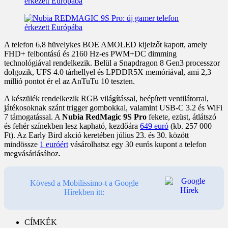
A telefon 6,8 hüvelykes BOE AMOLED kijelzőt kapott, amely
FHD+ felbontású és 2160 Hz-es PWM+DC dimming
technológiával rendelkezik. Belül a Snapdragon 8 Gen3 processzor
dolgozik, UFS 4.0 tárhellyel és LPDDR5X memóriával, ami 2,3
millió pontot ér el az AnTuTu 10 teszten.
A készülék rendelkezik RGB világítással, beépített ventilátorral,
játékosoknak szánt trigger gombokkal, valamint USB-C 3.2 és WiFi
7 támogatással. A
Nubia RedMagic 9S Pro
fekete, ezüst, átlátszó
és fehér színekben lesz kapható, kezdőára
649 euró
(kb. 257 000
Ft). Az Early Bird akció keretében július 23. és 30. között
mindössze
1 euróért
vásárolhatsz egy 30 eurós kupont a telefon
megvásárlásához.
Kövesd a Mobilissimo-t a Google
Hírekben itt:
CÍMKÉK