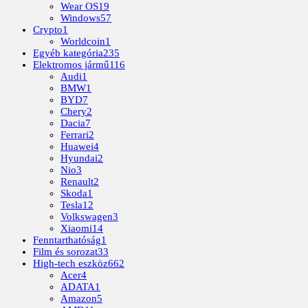
Wear OS
19
Windows
57
Crypto
1
Worldcoin
1
Egyéb kategória
235
Elektromos jármű
116
Audi
1
BMW
1
BYD
7
Chery
2
Dacia
7
Ferrari
2
Huawei
4
Hyundai
2
Nio
3
Renault
2
Skoda
1
Tesla
12
Volkswagen
3
Xiaomi
14
Fenntarthatóság
1
Film és sorozat
33
High-tech eszköz
662
Acer
4
ADATA
1
Amazon
5