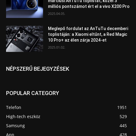
márciusi AnTuTu toplistát; közel 3
milliós pontszámot ért el a vivo X200 Pro
2025.04.05.
Meglepő fordulat az AnTuTu decemberi
toplistáján: a Xiaomi eltűnt, a Red Magic
10 Pro+ az élen zárja 2024-et
2025.01.02.
NÉPSZERŰ BEJEGYZÉSEK
POPULAR CATEGORY
Telefon
1951
High-tech eszköz
529
Samsung
445
App
428