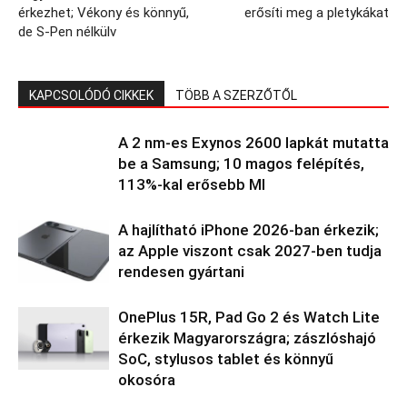
érkezhet; Vékony és könnyű,
erősíti meg a pletykákat
de S-Pen nélkülv
KAPCSOLÓDÓ CIKKEK
TÖBB A SZERZŐTŐL
A 2 nm-es Exynos 2600 lapkát mutatta
be a Samsung; 10 magos felépítés,
113%-kal erősebb MI
A hajlítható iPhone 2026-ban érkezik;
az Apple viszont csak 2027-ben tudja
rendesen gyártani
OnePlus 15R, Pad Go 2 és Watch Lite
érkezik Magyarországra; zászlóshajó
SoC, stylusos tablet és könnyű
okosóra