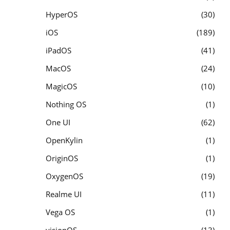
HyperOS
30
iOS
189
iPadOS
41
MacOS
24
MagicOS
10
Nothing OS
1
One UI
62
OpenKylin
1
OriginOS
1
OxygenOS
19
Realme UI
11
Vega OS
1
visionOS
13