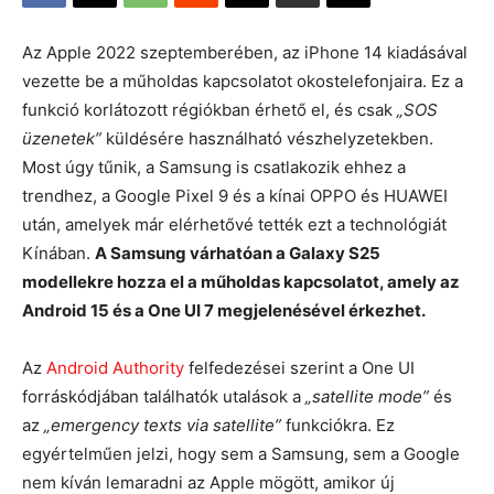
Az Apple 2022 szeptemberében, az iPhone 14 kiadásával
vezette be a műholdas kapcsolatot okostelefonjaira. Ez a
funkció korlátozott régiókban érhető el, és csak
„SOS
üzenetek”
küldésére használható vészhelyzetekben.
Most úgy tűnik, a Samsung is csatlakozik ehhez a
trendhez, a Google Pixel 9 és a kínai OPPO és HUAWEI
után, amelyek már elérhetővé tették ezt a technológiát
Kínában.
A Samsung várhatóan a Galaxy S25
modellekre hozza el a műholdas kapcsolatot, amely az
Android 15 és a One UI 7 megjelenésével érkezhet.
Az
Android Authority
felfedezései szerint a One UI
forráskódjában találhatók utalások a
„satellite mode”
és
az
„emergency texts via satellite”
funkciókra. Ez
egyértelműen jelzi, hogy sem a Samsung, sem a Google
nem kíván lemaradni az Apple mögött, amikor új