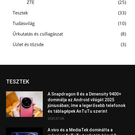
ZTE
25
Tesztek
33
Tudásvilág
10
Űrkutatás és csillagászat
8
Üzlet és tőzsde
3
TESZTEK
A Snapdragon 8 és a Dimensity 9400+
dominálja az Android világát 2025
júniusában; íme a legerősebb telefonok
és táblagépek AnTuTu szerint
2025.07.04.
A vivo és a MediaTek dominálta a