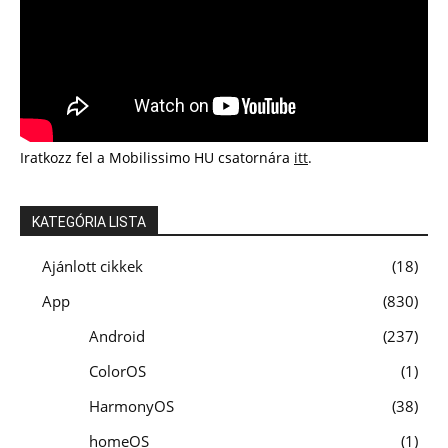
Iratkozz fel a Mobilissimo HU csatornára
itt
.
KATEGÓRIA LISTA
Ajánlott cikkek
18
App
830
Android
237
ColorOS
1
HarmonyOS
38
homeOS
1