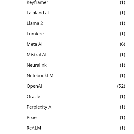
Keyframer
1
Lalaland.ai
1
Llama 2
1
Lumiere
1
Meta AI
6
Mistral AI
1
Neuralink
1
NotebookLM
1
OpenAI
52
Oracle
1
Perplexity AI
1
Pixie
1
ReALM
1