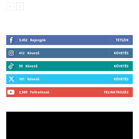
3,452
Rajongók
TETSZIK
412
Követő
KÖVETÉS
59
Követő
KÖVETÉS
101
Követő
KÖVETÉS
2,589
Feliratkozó
FELIRATKOZÁS