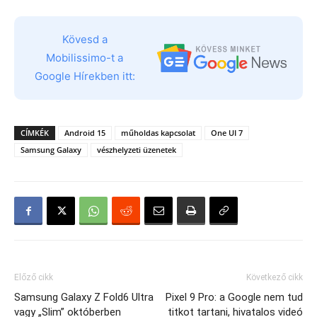
Kövesd a
Mobilissimo-t a
Google Hírekben itt:
CÍMKÉK
Android 15
műholdas kapcsolat
One UI 7
Samsung Galaxy
vészhelyzeti üzenetek
Előző cikk
Következő cikk
Samsung Galaxy Z Fold6 Ultra
Pixel 9 Pro: a Google nem tud
vagy „Slim” októberben
titkot tartani, hivatalos videó