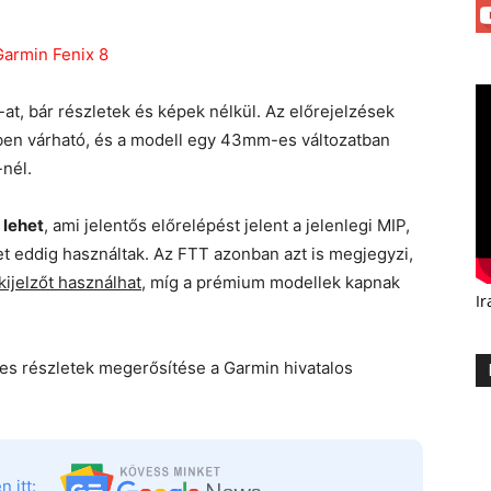
-at, bár részletek és képek nélkül. Az előrejelzések
ben várható, és a modell egy 43mm-es változatban
-nél.
 lehet
, ami jelentős előrelépést jelent a jelenlegi MIP,
t eddig használtak. Az FTT azonban azt is megjegyzi,
kijelzőt használhat
, míg a prémium modellek kapnak
Ir
es részletek megerősítése a Garmin hivatalos
 itt: