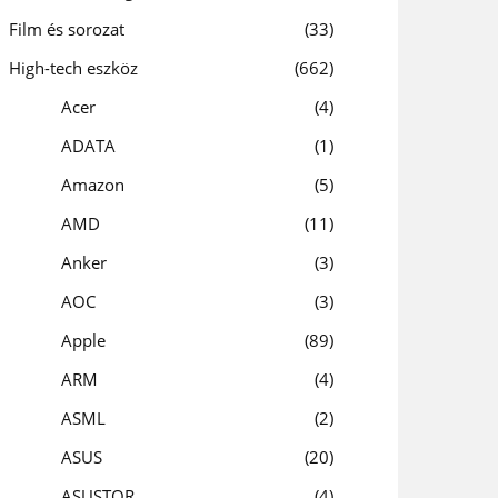
Film és sorozat
33
High-tech eszköz
662
Acer
4
ADATA
1
Amazon
5
AMD
11
Anker
3
AOC
3
Apple
89
ARM
4
ASML
2
ASUS
20
ASUSTOR
4