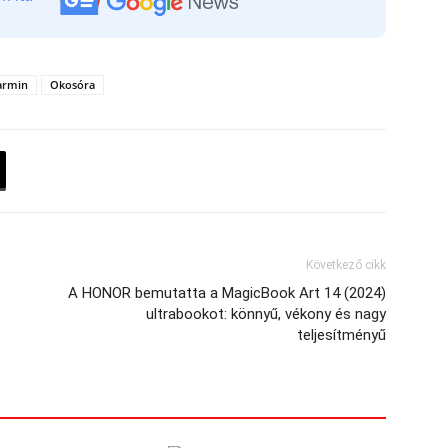
armin
Okosóra
Következő cikk
A HONOR bemutatta a MagicBook Art 14 (2024)
ultrabookot: könnyű, vékony és nagy
teljesítményű