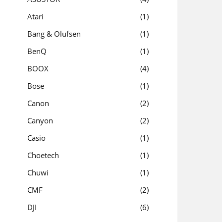
Atari
1
Bang & Olufsen
1
BenQ
1
BOOX
4
Bose
1
Canon
2
Canyon
2
Casio
1
Choetech
1
Chuwi
1
CMF
2
DJI
6