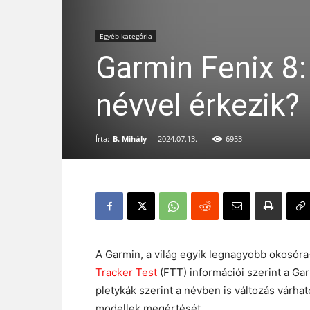
Egyéb kategória
Garmin Fenix 8:
névvel érkezik?
Írta:
B. Mihály
-
2024.07.13.
6953
A Garmin, a világ egyik legnagyobb okosóra-
Tracker Test
(FTT) információi szerint a G
pletykák szerint a névben is változás várható
modellek megértését.