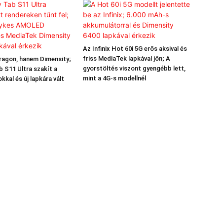
Az Infinix Hot 60i 5G erős aksival és
friss MediaTek lapkával jön; A
agon, hanem Dimensity;
gyorstöltés viszont gyengébb lett,
b S11 Ultra szakít a
mint a 4G-s modellnél
kal és új lapkára vált