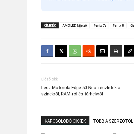
CÍMKÉK
AMOLED kijelző
Fenix 7s
Fenix 8
G
Előző cikk
Lesz Motorola Edge 50 Neo: részletek a
színekről, RAM-ról és tárhelyről
KAPCSOLÓDÓ CIKKEK
TÖBB A SZERZŐTŐL