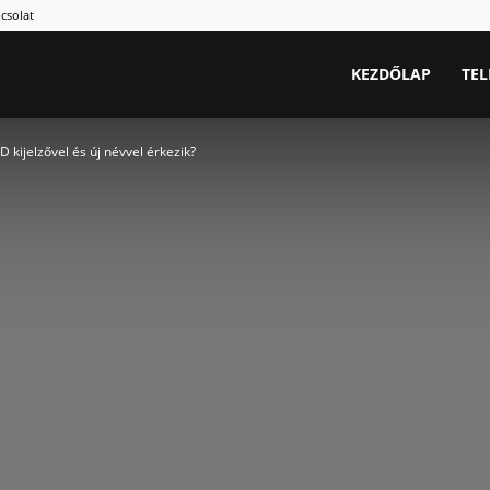
csolat
.hu
KEZDŐLAP
TE
kijelzővel és új névvel érkezik?