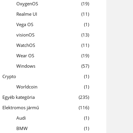
OxygenOS
19
Realme UI
11
Vega OS
1
visionOS
13
WatchOS
11
Wear OS
19
Windows
57
Crypto
1
Worldcoin
1
Egyéb kategória
235
Elektromos jármű
116
Audi
1
BMW
1