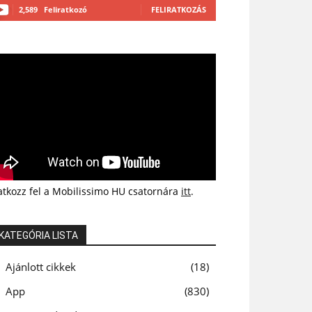
2,589
Feliratkozó
FELIRATKOZÁS
atkozz fel a Mobilissimo HU csatornára
itt
.
KATEGÓRIA LISTA
Ajánlott cikkek
18
App
830