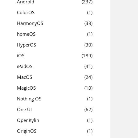
Android
237
ColorOS
1
HarmonyOS
38
homeOS
1
HyperOS
30
iOS
189
iPadOS
41
MacOS
24
MagicOS
10
Nothing OS
1
One UI
62
OpenKylin
1
OriginOS
1