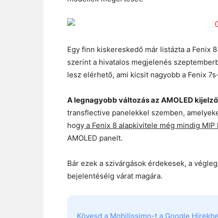
Egy finn kiskereskedő már listázta a Fenix 8
szerint a hivatalos megjelenés szeptember
lesz elérhető, ami kicsit nagyobb a Fenix 7s
A legnagyobb változás az AMOLED kijelző
transflective panelekkel szemben, amelyeke
hogy
a Fenix 8 alapkivitele még mindig MIP 
AMOLED panelt.
Bár ezek a szivárgások érdekesek, a végleg
bejelentéséig várat magára.
Kövesd a Mobilissimo-t a Google Hírekben