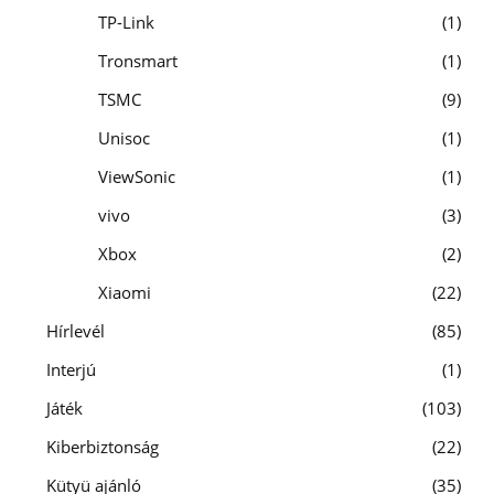
TP-Link
1
Tronsmart
1
TSMC
9
Unisoc
1
ViewSonic
1
vivo
3
Xbox
2
Xiaomi
22
Hírlevél
85
Interjú
1
Játék
103
Kiberbiztonság
22
Kütyü ajánló
35