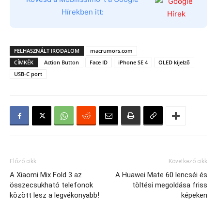
Hírekben itt:
FELHASZNÁLT IRODALOM
macrumors.com
CÍMKÉK
Action Button
Face ID
iPhone SE 4
OLED kijelző
USB-C port
Előző cikk
Következő cikk
A Xiaomi Mix Fold 3 az
A Huawei Mate 60 lencséi és
összecsukható telefonok
töltési megoldása friss
között lesz a legvékonyabb!
képeken