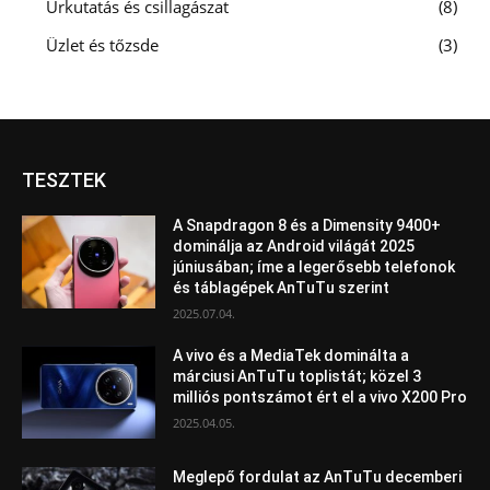
Űrkutatás és csillagászat
8
Üzlet és tőzsde
3
TESZTEK
A Snapdragon 8 és a Dimensity 9400+
dominálja az Android világát 2025
júniusában; íme a legerősebb telefonok
és táblagépek AnTuTu szerint
2025.07.04.
A vivo és a MediaTek dominálta a
márciusi AnTuTu toplistát; közel 3
milliós pontszámot ért el a vivo X200 Pro
2025.04.05.
Meglepő fordulat az AnTuTu decemberi