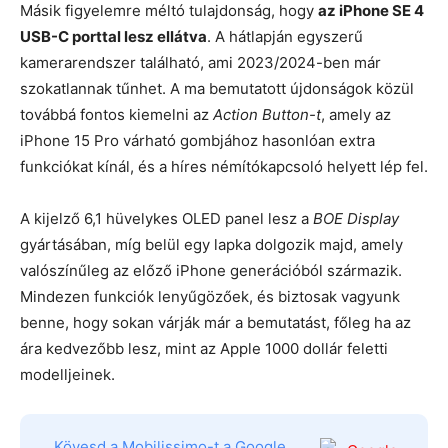
Másik figyelemre méltó tulajdonság, hogy
az iPhone SE 4
USB-C porttal lesz ellátva
. A hátlapján egyszerű
kamerarendszer található, ami 2023/2024-ben már
szokatlannak tűnhet. A ma bemutatott újdonságok közül
továbbá fontos kiemelni az
Action Button-t
, amely az
iPhone 15 Pro várható gombjához hasonlóan extra
funkciókat kínál, és a híres némítókapcsoló helyett lép fel.
A kijelző 6,1 hüvelykes OLED panel lesz a
BOE Display
gyártásában, míg belül egy lapka dolgozik majd, amely
valószínűleg az előző iPhone generációból származik.
Mindezen funkciók lenyűgözőek, és biztosak vagyunk
benne, hogy sokan várják már a bemutatást, főleg ha az
ára kedvezőbb lesz, mint az Apple 1000 dollár feletti
modelljeinek.
Kövesd a Mobilissimo-t a Google