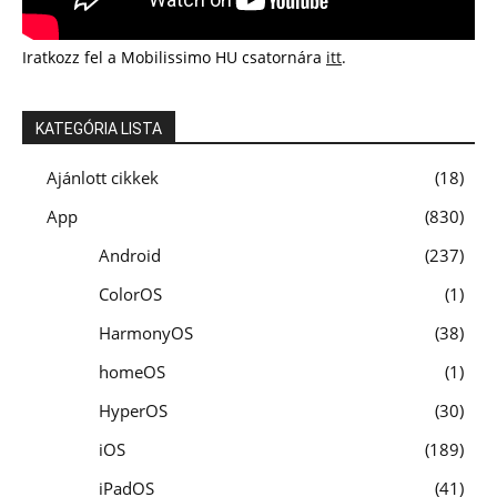
Iratkozz fel a Mobilissimo HU csatornára
itt
.
KATEGÓRIA LISTA
Ajánlott cikkek
18
App
830
Android
237
ColorOS
1
HarmonyOS
38
homeOS
1
HyperOS
30
iOS
189
iPadOS
41