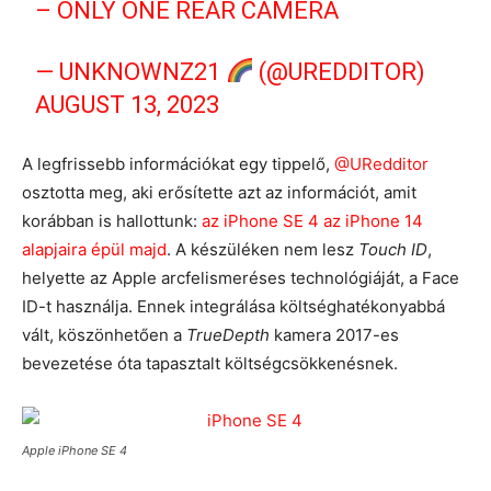
– ONLY ONE REAR CAMERA
— UNKNOWNZ21
(@UREDDITOR)
AUGUST 13, 2023
A legfrissebb információkat egy tippelő,
@URedditor
osztotta meg, aki erősítette azt az információt, amit
korábban is hallottunk:
az iPhone SE 4 az iPhone 14
alapjaira épül majd
. A készüléken nem lesz
Touch ID
,
helyette az Apple arcfelismeréses technológiáját, a Face
ID-t használja. Ennek integrálása költséghatékonyabbá
vált, köszönhetően a
TrueDepth
kamera 2017-es
bevezetése óta tapasztalt költségcsökkenésnek.
Apple iPhone SE 4