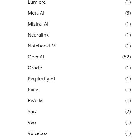
Lumiere
1
Meta AI
6
Mistral AI
1
Neuralink
1
NotebookLM
1
OpenAI
52
Oracle
1
Perplexity AI
1
Pixie
1
ReALM
1
Sora
2
Veo
1
Voicebox
1