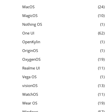
MacOS
24
MagicOS
10
Nothing OS
1
One UI
62
OpenKylin
1
OriginOS
1
OxygenOS
19
Realme UI
11
Vega OS
1
visionOS
13
WatchOS
11
Wear OS
19
Windows
57