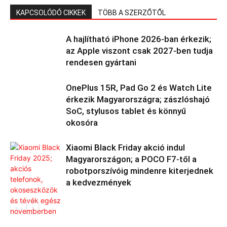
KAPCSOLÓDÓ CIKKEK
TÖBB A SZERZŐTŐL
A hajlítható iPhone 2026-ban érkezik;
az Apple viszont csak 2027-ben tudja
rendesen gyártani
OnePlus 15R, Pad Go 2 és Watch Lite
érkezik Magyarországra; zászlóshajó
SoC, stylusos tablet és könnyű
okosóra
Xiaomi Black Friday akció indul
Magyarországon; a POCO F7-től a
robotporszívóig mindenre kiterjednek
a kedvezmények