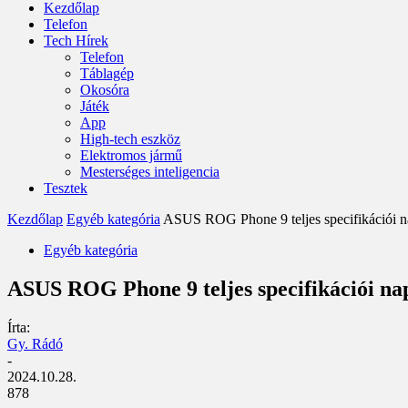
Kezdőlap
Telefon
Tech Hírek
Telefon
Táblagép
Okosóra
Játék
App
High-tech eszköz
Elektromos jármű
Mesterséges inteligencia
Tesztek
Kezdőlap
Egyéb kategória
ASUS ROG Phone 9 teljes specifikációi nap
Egyéb kategória
ASUS ROG Phone 9 teljes specifikációi nap
Írta:
Gy. Rádó
-
2024.10.28.
878