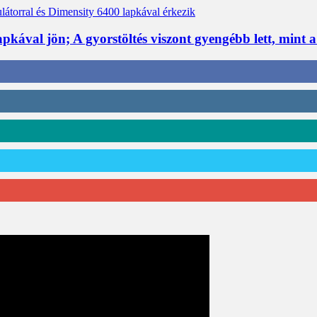
apkával jön; A gyorstöltés viszont gyengébb lett, mint 