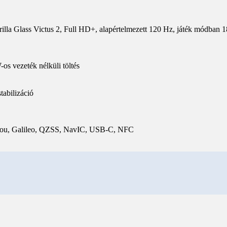
 Glass Victus 2, Full HD+, alapértelmezett 120 Hz, játék módban 
s vezeték nélküli töltés
abilizáció
idou, Galileo, QZSS, NavIC, USB-C, NFC