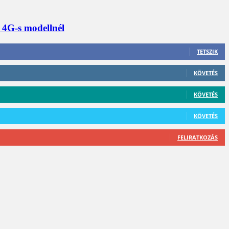
a 4G-s modellnél
TETSZIK
KÖVETÉS
KÖVETÉS
KÖVETÉS
FELIRATKOZÁS