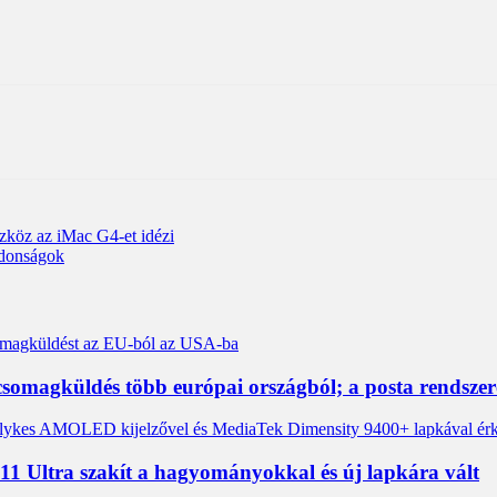
szköz az iMac G4-et idézi
újdonságok
a csomagküldés több európai országból; a posta rendsz
 Ultra szakít a hagyományokkal és új lapkára vált