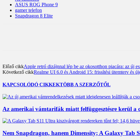
ASUS ROG Phone 9
gamer telefon
Snapdragon 8 Elite
Előző cikk
Apple retró dizájnnal lép be az okosotthon piacára: az új e
Következő cikk
Realme UI 6.0 és Android 15: frissítési ütemterv és 
KAPCSOLÓDÓ CIKKEK
TÖBB A SZERZŐTŐL
Az amerikai vámtarifák miatt felfüggesztésre kerül 
Nem Snapdragon, hanem Dimensity; A Galaxy Tab S11