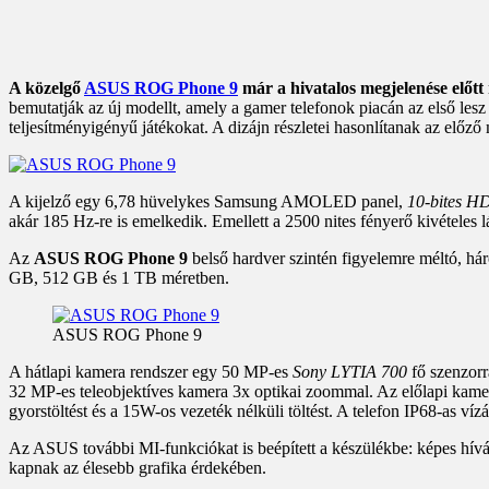
A közelgő
ASUS ROG Phone 9
már a hivatalos megjelenése előtt 
bemutatják az új modellt, amely a gamer telefonok piacán az első lesz
teljesítményigényű játékokat. A dizájn részletei hasonlítanak az előző
A kijelző egy 6,78 hüvelykes Samsung AMOLED panel,
10-bites H
akár 185 Hz-re is emelkedik. Emellett a 2500 nites fényerő kivételes lá
Az
ASUS ROG Phone 9
belső hardver szintén figyelemre méltó,
GB, 512 GB és 1 TB méretben.
ASUS ROG Phone 9
A hátlapi kamera rendszer egy 50 MP-es
Sony LYTIA 700
fő szenzorr
32 MP-es teleobjektíves kamera 3x optikai zoommal. Az előlapi kame
gyorstöltést és a 15W-os vezeték nélküli töltést. A telefon IP68-as víz
Az ASUS további MI-funkciókat is beépített a készülékbe: képes híváso
kapnak az élesebb grafika érdekében.