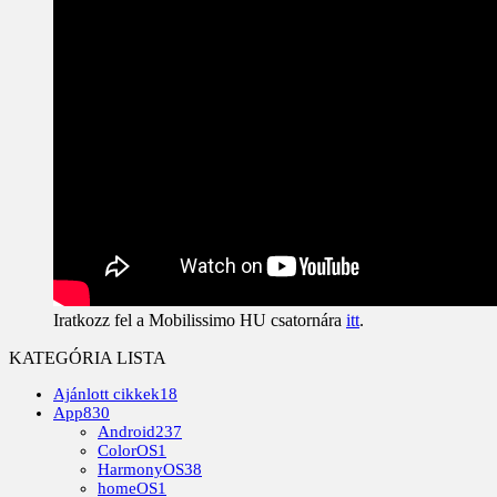
Iratkozz fel a Mobilissimo HU csatornára
itt
.
KATEGÓRIA LISTA
Ajánlott cikkek
18
App
830
Android
237
ColorOS
1
HarmonyOS
38
homeOS
1