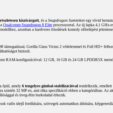
részletesen kiszivárgott
, és a
Snapdragon Summiton
egy rövid bemuta
 a
Qualcomm Snapdragon 8 Elite
processzorral. Az új lapka 4,1 GHz-es
 modellhez, azonban a hardveres frissítések komoly előrelépést jelentene
DR
támogatással, Gorilla Glass Victus 2 védelemmel és Full HD+ felbontá
thatóságot biztosít.
 három RAM-konfigurációval: 12 GB, 16 GB és 24 GB LPDDR5X memóriá
a épül, amely
6 tengelyes gimbal-stabilizációval
rendelkezik, emellett
ra szintén 32 MP-es, ami ritka specifikáció ebben a kategóriában. Az
állósággal és üveg-fém burkolattal érkezik.
k valós idejű fordítására, szövegek automatikus átírására, képgenerálá