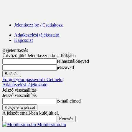
Jelentkezz be / Csatlakozz
Adatkezelési tájékoztató
Kapcsolat
Bejelentkezés
Üdvözöljük! Jelentkezzen be a fiókjába
felhasználóneved
jelszavad
Forgot your password? Get help
Adatkezelési tájékoztató
Jelszó visszaállítás
Jelszó visszaállítás
e-mail címed
A jelszót email-ben küldjük el.
Mobilissimo.hu