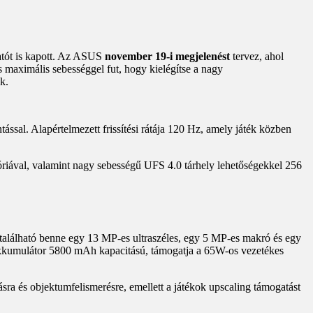
tót is kapott. Az ASUS
november 19-i megjelenést
tervez, ahol
 maximális sebességgel fut, hogy kielégítse a nagy
k.
ssal. Alapértelmezett frissítési rátája 120 Hz, amely játék közben
val, valamint nagy sebességű UFS 4.0 tárhely lehetőségekkel 256
 található benne egy 13 MP-es ultraszéles, egy 5 MP-es makró és egy
 akkumulátor 5800 mAh kapacitású, támogatja a 65W-os vezetékes
sra és objektumfelismerésre, emellett a játékok upscaling támogatást