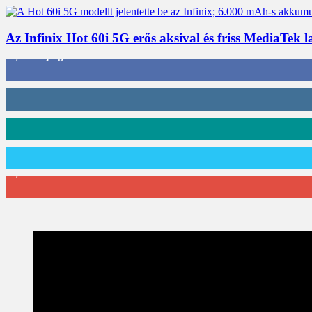
Az Infinix Hot 60i 5G erős aksival és friss MediaTek l
3,452
Rajongók
412
Követő
59
Követő
101
Követő
2,589
Feliratkozó