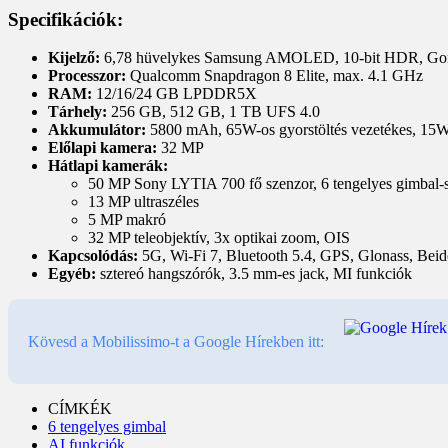
Specifikációk:
Kijelző:
6,78 hüvelykes Samsung AMOLED, 10-bit HDR, Gorilla
Processzor:
Qualcomm Snapdragon 8 Elite, max. 4.1 GHz
RAM:
12/16/24 GB LPDDR5X
Tárhely:
256 GB, 512 GB, 1 TB UFS 4.0
Akkumulátor:
5800 mAh, 65W-os gyorstöltés vezetékes, 15W-o
Előlapi kamera:
32 MP
Hátlapi kamerák:
50 MP Sony LYTIA 700 fő szenzor, 6 tengelyes gimbal-st
13 MP ultraszéles
5 MP makró
32 MP teleobjektív, 3x optikai zoom, OIS
Kapcsolódás:
5G, Wi-Fi 7, Bluetooth 5.4, GPS, Glonass, Be
Egyéb:
sztereó hangszórók, 3.5 mm-es jack, MI funkciók
Kövesd a Mobilissimo-t a Google Hírekben itt:
CÍMKÉK
6 tengelyes gimbal
AI funkciók