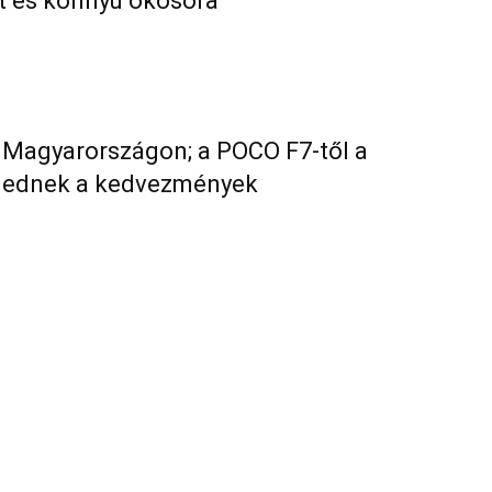
et és könnyű okosóra
l Magyarországon; a POCO F7-től a
rjednek a kedvezmények