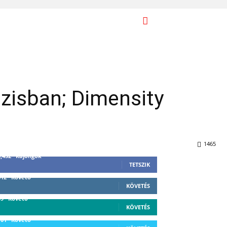
zisban; Dimensity
1465
3,452
Rajongók
TETSZIK
412
Követő
KÖVETÉS
59
Követő
KÖVETÉS
101
Követő