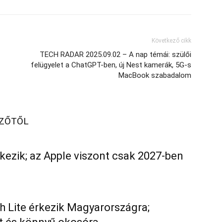
Következő cikk
TECH RADAR 2025.09.02 – A nap témái: szülői
felügyelet a ChatGPT-ben, új Nest kamerák, 5G-s
MacBook szabadalom
RZŐTŐL
kezik; az Apple viszont csak 2027-ben
h Lite érkezik Magyarországra;