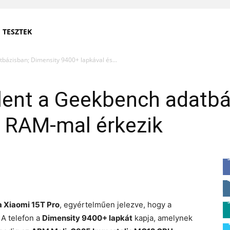
TESZTEK
bázisban; Dimensity 9400+ lapkával és...
lent a Geekbench adatbá
B RAM-mal érkezik
a Xiaomi 15T Pro
, egyértelműen jelezve, hogy a
 A telefon a
Dimensity 9400+ lapkát
kapja, amelynek