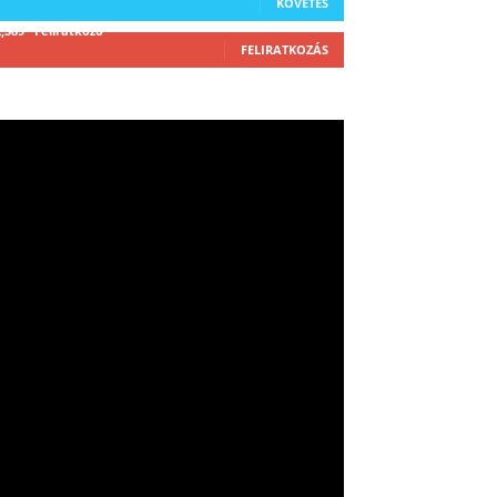
KÖVETÉS
2,589
Feliratkozó
FELIRATKOZÁS