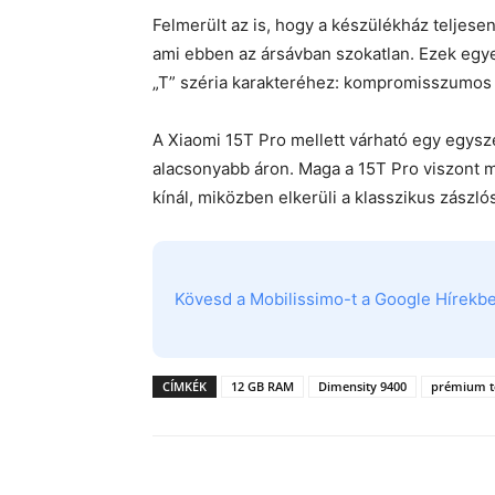
Felmerült az is, hogy a készülékház teljese
ami ebben az ársávban szokatlan. Ezek egye
„T” széria karakteréhez: kompromisszumos f
A Xiaomi 15T Pro mellett várható egy egysze
alacsonyabb áron. Maga a 15T Pro viszont 
kínál, miközben elkerüli a klasszikus zászlós
Kövesd a Mobilissimo-t a Google Hírekben
CÍMKÉK
12 GB RAM
Dimensity 9400
prémium t