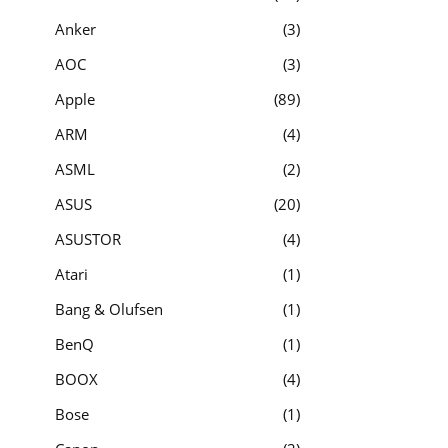
Anker
3
AOC
3
Apple
89
ARM
4
ASML
2
ASUS
20
ASUSTOR
4
Atari
1
Bang & Olufsen
1
BenQ
1
BOOX
4
Bose
1