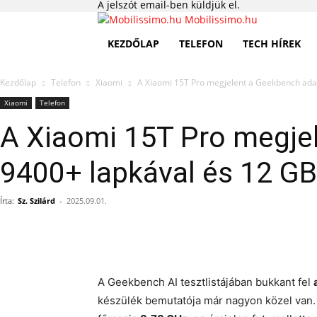
A jelszót email-ben küldjük el.
Mobilissimo.hu
KEZDŐLAP
TELEFON
TECH HÍREK
Kezdőlap
Telefon
Xiaomi
A Xiaomi 15T Pro megjelent a Geekbench adat
Xiaomi
Telefon
A Xiaomi 15T Pro megje
9400+ lapkával és 12 G
Írta:
Sz. Szilárd
-
2025.09.01.
A Geekbench AI tesztlistájában bukkant fel
készülék bemutatója már nagyon közel van.