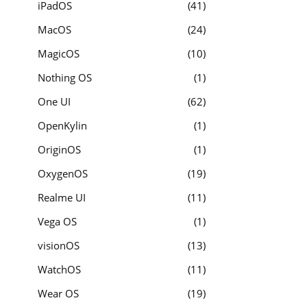
iPadOS
41
MacOS
24
MagicOS
10
Nothing OS
1
One UI
62
OpenKylin
1
OriginOS
1
OxygenOS
19
Realme UI
11
Vega OS
1
visionOS
13
WatchOS
11
Wear OS
19