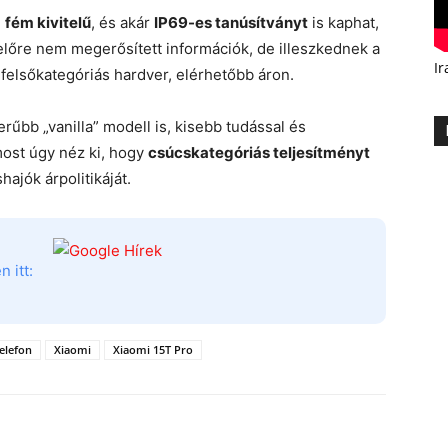
n
fém kivitelű
, és akár
IP69-es tanúsítványt
is kaphat,
lőre nem megerősített információk, de illeszkednek a
Ir
elsőkategóriás hardver, elérhetőbb áron.
rűbb „vanilla” modell is, kisebb tudással és
most úgy néz ki, hogy
csúcskategóriás teljesítményt
hajók árpolitikáját.
 itt:
elefon
Xiaomi
Xiaomi 15T Pro