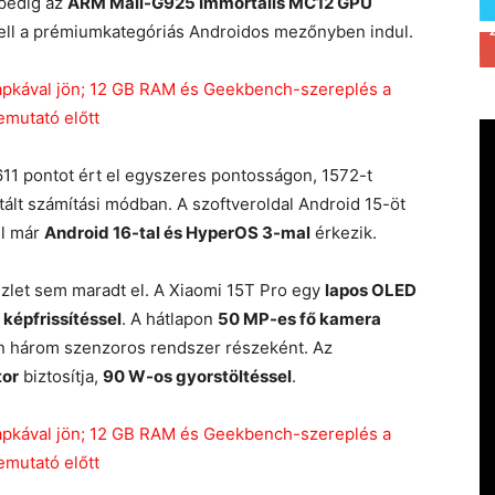
 pedig az
ARM Mali-G925 Immortalis MC12 GPU
ell a prémiumkategóriás Androidos mezőnyben indul.
1 pontot ért el egyszeres pontosságon, 1572-t
lt számítási módban. A szoftveroldal Android 15-öt
ll már
Android 16-tal és HyperOS 3-mal
érkezik.
szlet sem maradt el. A Xiaomi 15T Pro egy
lapos OLED
 képfrissítéssel
. A hátlapon
50 MP-es fő kamera
sen három szenzoros rendszer részeként. Az
or
biztosítja,
90 W-os gyorstöltéssel
.