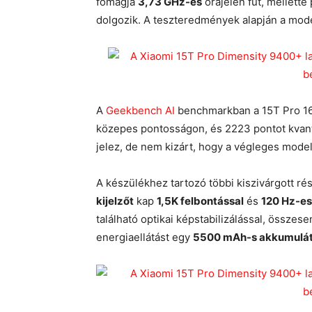
főmagja
3,73 GHz-es
órajelen fut, mellette
dolgozik. A teszteredmények alapján a mod
A
Geekbench AI
benchmarkban a 15T Pro 161
közepes pontosságon, és 2223 pontot kvantá
jelez, de nem kizárt, hogy a végleges mode
A készülékhez tartozó többi kiszivárgott ré
kijelzőt
kap
1,5K felbontással
és
120 Hz-es
található optikai képstabilizálással, össze
energiaellátást egy
5500 mAh-s akkumulát