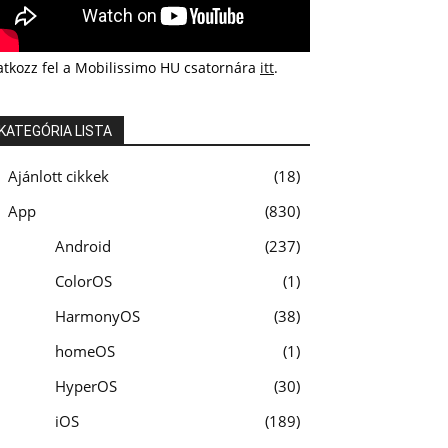
atkozz fel a Mobilissimo HU csatornára
itt
.
KATEGÓRIA LISTA
Ajánlott cikkek
18
App
830
Android
237
ColorOS
1
HarmonyOS
38
homeOS
1
HyperOS
30
iOS
189