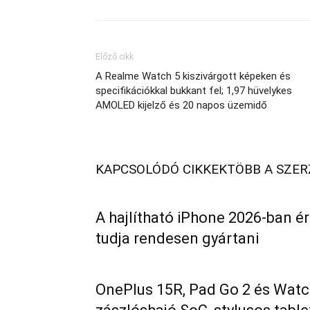
Előző cikk
A Realme Watch 5 kiszivárgott képeken és
specifikációkkal bukkant fel; 1,97 hüvelykes
AMOLED kijelző és 20 napos üzemidő
KAPCSOLÓDÓ CIKKEK
TÖBB A SZE
A hajlítható iPhone 2026-ban ér
tudja rendesen gyártani
OnePlus 15R, Pad Go 2 és Watc