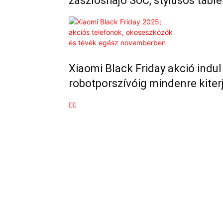
zászlóshajó SoC, stylusos tabl
Xiaomi Black Friday akció indu
robotporszívóig mindenre kite