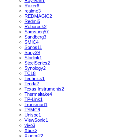
Ray-Ban
1
Razer
6
realme
3
REDMAGIC
2
Redmi
5
Roborock
2
Samsung
57
Sandberg
3
SMIC
4
Sonos
11
Sony
39
Starlink
1
SteelSeries
2
Synology
2
TCL
8
Technics
1
Tenda
2
Texas Instruments
2
Thermaltake
4
TP-Link
1
Tronsmart
1
TSMC
9
Unisoc
1
ViewSonic
1
vivo
3
Xbox
2
Xiaomi
22