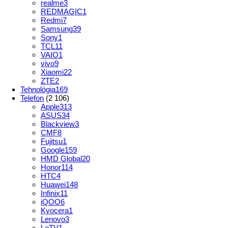
realme
3
REDMAGIC
1
Redmi
7
Samsung
39
Sony
1
TCL
11
VAIO
1
vivo
9
Xiaomi
22
ZTE
2
Tehnológia
169
Telefon
(2 106)
Apple
313
ASUS
34
Blackview
3
CMF
8
Fujitsu
1
Google
159
HMD Global
20
Honor
114
HTC
4
Huawei
148
Infinix
11
iQOO
6
Kyocera
1
Lenovo
3
LeTV
1