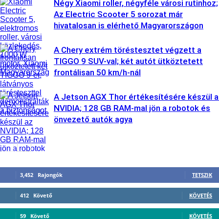
Négy Xiaomi roller, négyféle városi rutinhoz;
Az Electric Scooter 5 sorozat már
hivatalosan is elérhető Magyarországon
A Chery extrém töréstesztet végzett a
TIGGO 9 SUV-val; két autót ütköztetett
frontálisan 50 km/h-nál
A Jetson AGX Thor értékesítésére készül a
NVIDIA; 128 GB RAM-mal jön a robotok és
önvezető autók agya
3,452
Rajongók
TETSZIK
412
Követő
KÖVETÉS
59
Követő
KÖVETÉS