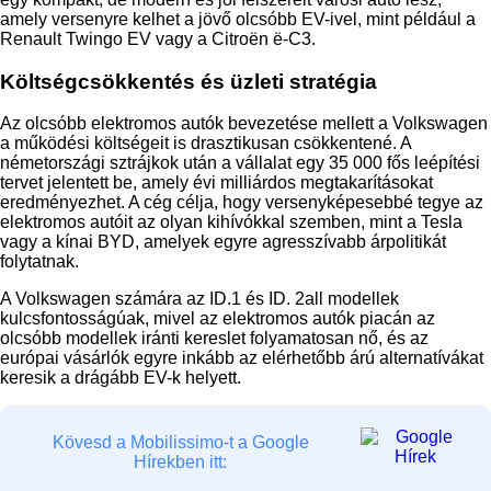
amely versenyre kelhet a jövő olcsóbb EV-ivel, mint például a
Renault Twingo EV vagy a Citroën ë-C3.
Költségcsökkentés és üzleti stratégia
Az olcsóbb elektromos autók bevezetése mellett a Volkswagen
a működési költségeit is drasztikusan csökkentené. A
németországi sztrájkok után a vállalat egy 35 000 fős leépítési
tervet jelentett be, amely évi milliárdos megtakarításokat
eredményezhet. A cég célja, hogy versenyképesebbé tegye az
elektromos autóit az olyan kihívókkal szemben, mint a Tesla
vagy a kínai BYD, amelyek egyre agresszívabb árpolitikát
folytatnak.
A Volkswagen számára az ID.1 és ID. 2all modellek
kulcsfontosságúak, mivel az elektromos autók piacán az
olcsóbb modellek iránti kereslet folyamatosan nő, és az
európai vásárlók egyre inkább az elérhetőbb árú alternatívákat
keresik a drágább EV-k helyett.
Kövesd a Mobilissimo-t a Google
Hírekben itt: