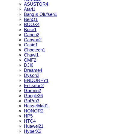
ASUSTOR
4
Atari
1
Bang & Olufsen
1
BenQ
1
BOOX
4
Bose
1
Canon
2
Canyon
2
Casio
1
Choetech
1
Chuwi
1
CMF
2
DJI
6
Dreame
4
Dyson
2
ENDORFY
1
Ericsson
2
Garmin
2
Google
36
GoPro
3
Hasselblad
1
HONOR
2
HP
5
HTC
4
Huawei
21
HyperX
2