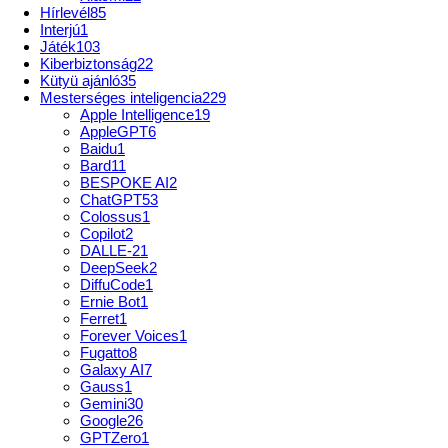
Hírlevél
85
Interjú
1
Játék
103
Kiberbiztonság
22
Kütyü ajánló
35
Mesterséges inteligencia
229
Apple Intelligence
19
AppleGPT
6
Baidu
1
Bard
11
BESPOKE AI
2
ChatGPT
53
Colossus
1
Copilot
2
DALLE-2
1
DeepSeek
2
DiffuCode
1
Ernie Bot
1
Ferret
1
Forever Voices
1
Fugatto
8
Galaxy AI
7
Gauss
1
Gemini
30
Google
26
GPTZero
1