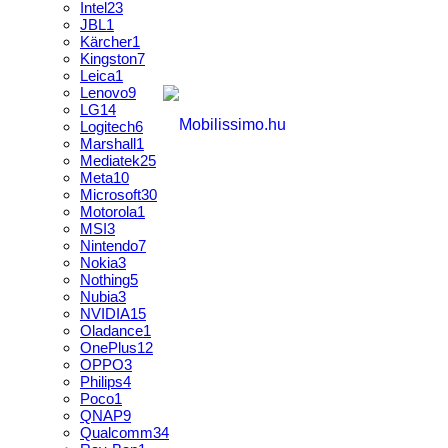
Intel
23
JBL
1
Kärcher
1
Kingston
7
Leica
1
Lenovo
9
LG
14
Logitech
6
Marshall
1
Mediatek
25
Meta
10
Microsoft
30
Motorola
1
MSI
3
Nintendo
7
Nokia
3
Nothing
5
Nubia
3
NVIDIA
15
Oladance
1
OnePlus
12
OPPO
3
Philips
4
Poco
1
QNAP
9
Qualcomm
34