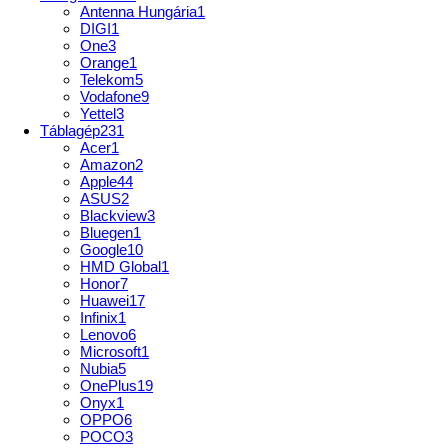
Antenna Hungária
1
DIGI
1
One
3
Orange
1
Telekom
5
Vodafone
9
Yettel
3
Táblagép
231
Acer
1
Amazon
2
Apple
44
ASUS
2
Blackview
3
Bluegen
1
Google
10
HMD Global
1
Honor
7
Huawei
17
Infinix
1
Lenovo
6
Microsoft
1
Nubia
5
OnePlus
19
Onyx
1
OPPO
6
POCO
3