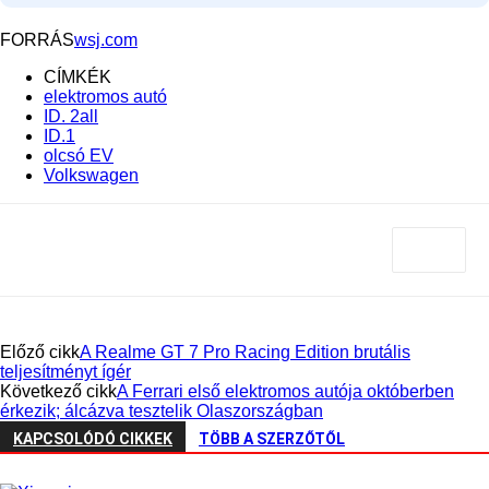
FORRÁS
wsj.com
CÍMKÉK
elektromos autó
ID. 2all
ID.1
olcsó EV
Volkswagen
Előző cikk
A Realme GT 7 Pro Racing Edition brutális
teljesítményt ígér
Következő cikk
A Ferrari első elektromos autója októberben
érkezik; álcázva tesztelik Olaszországban
KAPCSOLÓDÓ CIKKEK
TÖBB A SZERZŐTŐL