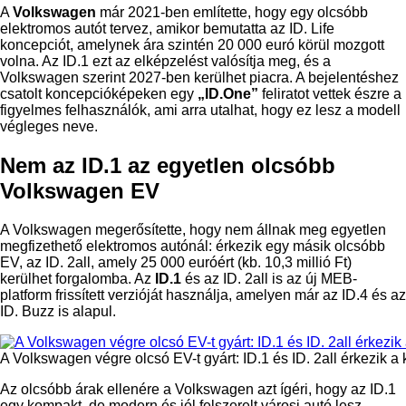
A
Volkswagen
már 2021-ben említette, hogy egy olcsóbb
elektromos autót tervez, amikor bemutatta az ID. Life
koncepciót, amelynek ára szintén 20 000 euró körül mozgott
volna. Az ID.1 ezt az elképzelést valósítja meg, és a
Volkswagen szerint 2027-ben kerülhet piacra. A bejelentéshez
csatolt koncepcióképeken egy
„ID.One”
feliratot vettek észre a
figyelmes felhasználók, ami arra utalhat, hogy ez lesz a modell
végleges neve.
Nem az ID.1 az egyetlen olcsóbb
Volkswagen EV
A Volkswagen megerősítette, hogy nem állnak meg egyetlen
megfizethető elektromos autónál: érkezik egy másik olcsóbb
EV, az ID. 2all, amely 25 000 euróért (kb. 10,3 millió Ft)
kerülhet forgalomba. Az
ID.1
és az ID. 2all is az új MEB-
platform frissített verzióját használja, amelyen már az ID.4 és az
ID. Buzz is alapul.
A Volkswagen végre olcsó EV-t gyárt: ID.1 és ID. 2all érkezik 
Az olcsóbb árak ellenére a Volkswagen azt ígéri, hogy az ID.1
egy kompakt, de modern és jól felszerelt városi autó lesz,