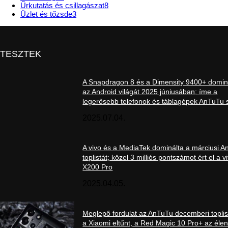
Űrkutatás és csillagászat
8
Üzlet és tőzsde
3
TESZTEK
A Snapdragon 8 és a Dimensity 9400+ domin
az Android világát 2025 júniusában; íme a
legerősebb telefonok és táblagépek AnTuTu s
2025.07.04.
A vivo és a MediaTek dominálta a márciusi 
toplistát; közel 3 milliós pontszámot ért el a v
X200 Pro
2025.04.05.
Meglepő fordulat az AnTuTu decemberi toplis
a Xiaomi eltűnt, a Red Magic 10 Pro+ az élen