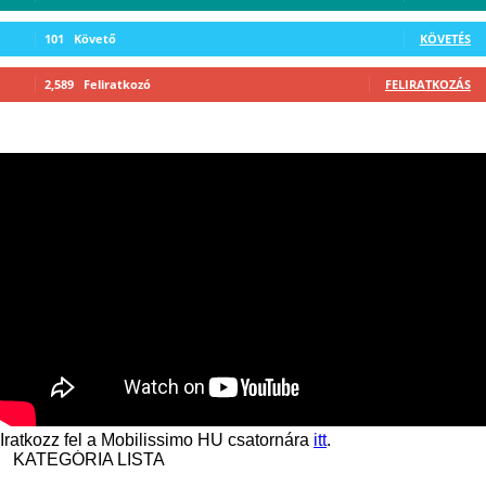
101
Követő
KÖVETÉS
2,589
Feliratkozó
FELIRATKOZÁS
Iratkozz fel a Mobilissimo HU csatornára
itt
.
KATEGÓRIA LISTA