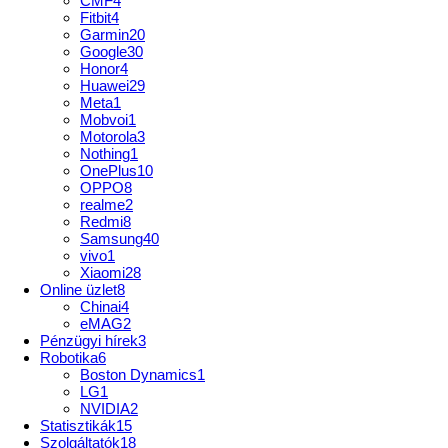
CMF
4
Fitbit
4
Garmin
20
Google
30
Honor
4
Huawei
29
Meta
1
Mobvoi
1
Motorola
3
Nothing
1
OnePlus
10
OPPO
8
realme
2
Redmi
8
Samsung
40
vivo
1
Xiaomi
28
Online üzlet
8
Chinai
4
eMAG
2
Pénzügyi hírek
3
Robotika
6
Boston Dynamics
1
LG
1
NVIDIA
2
Statisztikák
15
Szolgáltatók
18