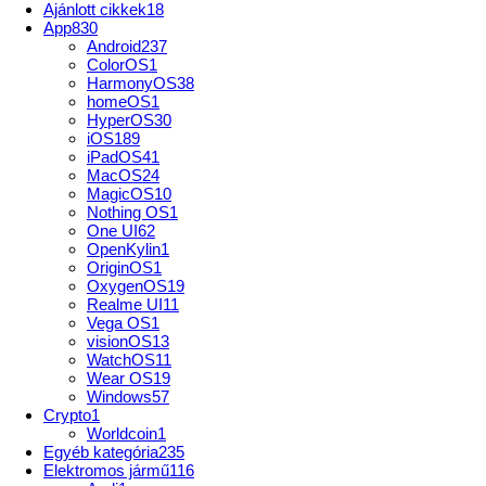
Ajánlott cikkek
18
App
830
Android
237
ColorOS
1
HarmonyOS
38
homeOS
1
HyperOS
30
iOS
189
iPadOS
41
MacOS
24
MagicOS
10
Nothing OS
1
One UI
62
OpenKylin
1
OriginOS
1
OxygenOS
19
Realme UI
11
Vega OS
1
visionOS
13
WatchOS
11
Wear OS
19
Windows
57
Crypto
1
Worldcoin
1
Egyéb kategória
235
Elektromos jármű
116