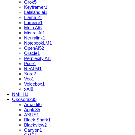
Grok
5
Keyframer
1
Lalaland.ai
1
Llama 2
1
Lumiere
1
Meta AI
6
Mistral AI
1
Neuralink
1
NotebookLM
1
OpenAI
52
Oracle
1
Perplexity AI
1
Pixie
1
ReALM
1
Sora
2
Veo
1
Voicebox
1
xAI
8
NMHH
1
Okosóra
235
Amazfit
6
Apple
35
ASUS
1
Black Shark
1
Blackview
2
Canyon
1