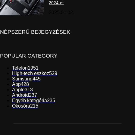
2024-et
2025.01.02.
NÉPSZERŰ BEJEGYZÉSEK
POPULAR CATEGORY
Telefon
1951
High-tech eszköz
529
Samsung
445
App
428
Apple
313
Android
237
Egyéb kategória
235
Okosóra
215