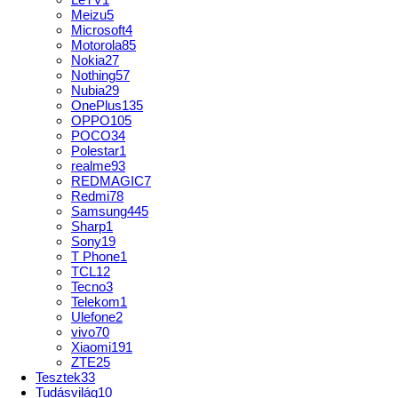
Meizu
5
Microsoft
4
Motorola
85
Nokia
27
Nothing
57
Nubia
29
OnePlus
135
OPPO
105
POCO
34
Polestar
1
realme
93
REDMAGIC
7
Redmi
78
Samsung
445
Sharp
1
Sony
19
T Phone
1
TCL
12
Tecno
3
Telekom
1
Ulefone
2
vivo
70
Xiaomi
191
ZTE
25
Tesztek
33
Tudásvilág
10