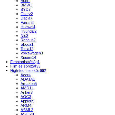
Audi
1
BMW
1
BYD
7
Chery
2
Dacia
7
Ferrari
2
Huawei
4
Hyundai
2
Nio
3
Renault
2
Skoda
1
Tesla
12
Volkswagen
3
Xiaomi
14
Fenntarthatóság
1
Film és sorozat
33
High-tech eszköz
662
Acer
4
ADATA
1
Amazon
5
AMD
11
Anker
3
AOC
3
Apple
89
ARM
4
ASML
2
ASUS
20