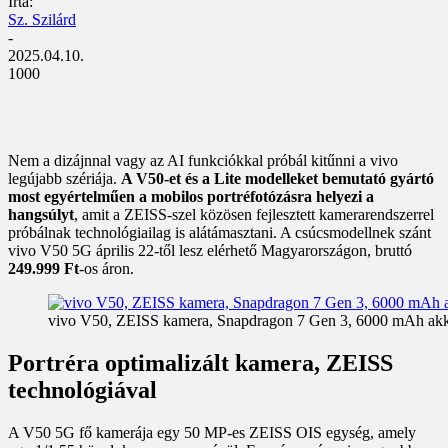
Írta:
Sz. Szilárd
-
2025.04.10.
1000
Nem a dizájnnal vagy az AI funkciókkal próbál kitűnni a vivo
legújabb szériája.
A V50-et és a Lite modelleket bemutató gyártó
most egyértelműen a mobilos portréfotózásra helyezi a
hangsúlyt
, amit a ZEISS-szel közösen fejlesztett kamerarendszerrel
próbálnak technológiailag is alátámasztani. A csúcsmodellnek szánt
vivo V50 5G április 22-től lesz elérhető Magyarországon, bruttó
249.999 Ft
-os áron.
vivo V50, ZEISS kamera, Snapdragon 7 Gen 3, 6000 mAh akkum
Portréra optimalizált kamera, ZEISS
technológiával
A V50 5G fő kamerája egy 50 MP-es ZEISS OIS egység, amely