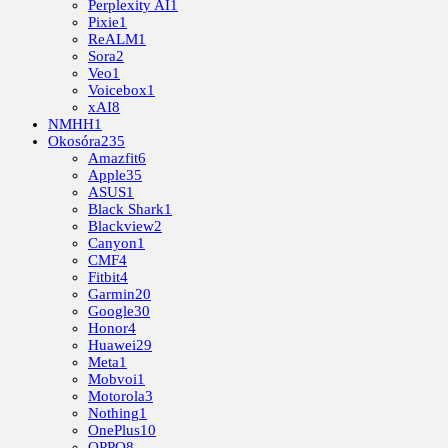
Perplexity AI
1
Pixie
1
ReALM
1
Sora
2
Veo
1
Voicebox
1
xAI
8
NMHH
1
Okosóra
235
Amazfit
6
Apple
35
ASUS
1
Black Shark
1
Blackview
2
Canyon
1
CMF
4
Fitbit
4
Garmin
20
Google
30
Honor
4
Huawei
29
Meta
1
Mobvoi
1
Motorola
3
Nothing
1
OnePlus
10
OPPO
8