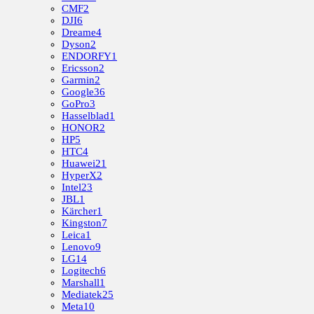
CMF
2
DJI
6
Dreame
4
Dyson
2
ENDORFY
1
Ericsson
2
Garmin
2
Google
36
GoPro
3
Hasselblad
1
HONOR
2
HP
5
HTC
4
Huawei
21
HyperX
2
Intel
23
JBL
1
Kärcher
1
Kingston
7
Leica
1
Lenovo
9
LG
14
Logitech
6
Marshall
1
Mediatek
25
Meta
10