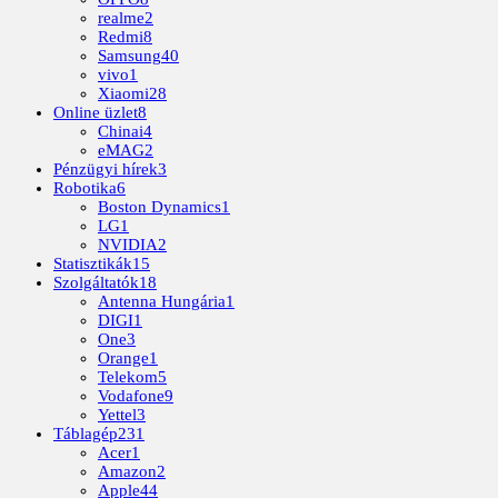
realme
2
Redmi
8
Samsung
40
vivo
1
Xiaomi
28
Online üzlet
8
Chinai
4
eMAG
2
Pénzügyi hírek
3
Robotika
6
Boston Dynamics
1
LG
1
NVIDIA
2
Statisztikák
15
Szolgáltatók
18
Antenna Hungária
1
DIGI
1
One
3
Orange
1
Telekom
5
Vodafone
9
Yettel
3
Táblagép
231
Acer
1
Amazon
2
Apple
44