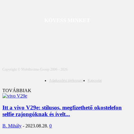
KÖVESS MINKET
Copyright © Mobilissimo Group 2006 - 2026
Adatkezelési tájékoztató
Kapcsolat
TOVÁBBIAK
Itt a vivo V29e: stílusos, megfizethető okostelefon
selfie rajongóknak és ívelt...
B. Mihály
-
2023.08.28.
0