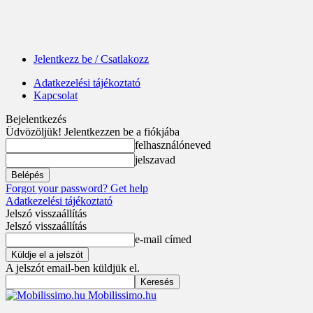
Jelentkezz be / Csatlakozz
Adatkezelési tájékoztató
Kapcsolat
Bejelentkezés
Üdvözöljük! Jelentkezzen be a fiókjába
felhasználóneved
jelszavad
Forgot your password? Get help
Adatkezelési tájékoztató
Jelszó visszaállítás
Jelszó visszaállítás
e-mail címed
A jelszót email-ben küldjük el.
Mobilissimo.hu