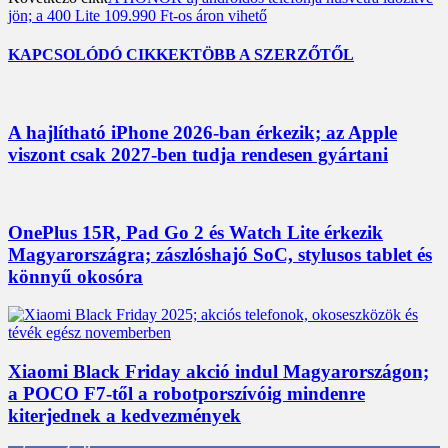
jön; a 400 Lite 109.990 Ft-os áron vihető
KAPCSOLÓDÓ CIKKEK
TÖBB A SZERZŐTŐL
A hajlítható iPhone 2026-ban érkezik; az Apple
viszont csak 2027-ben tudja rendesen gyártani
OnePlus 15R, Pad Go 2 és Watch Lite érkezik
Magyarországra; zászlóshajó SoC, stylusos tablet és
könnyű okosóra
Xiaomi Black Friday akció indul Magyarországon;
a POCO F7-től a robotporszívóig mindenre
kiterjednek a kedvezmények
3,452
Rajongók