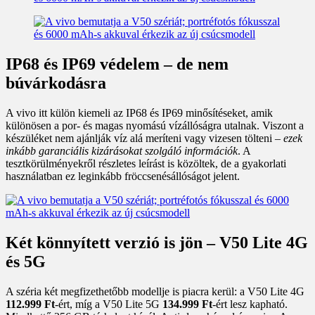
IP68 és IP69 védelem – de nem
búvárkodásra
A vivo itt külön kiemeli az IP68 és IP69 minősítéseket, amik
különösen a por- és magas nyomású vízállóságra utalnak. Viszont a
készüléket nem ajánlják víz alá meríteni vagy vizesen tölteni –
ezek
inkább garanciális kizárásokat szolgáló információk
. A
tesztkörülményekről részletes leírást is közöltek, de a gyakorlati
használatban ez leginkább fröccsenésállóságot jelent.
Két könnyített verzió is jön – V50 Lite 4G
és 5G
A széria két megfizethetőbb modellje is piacra kerül: a V50 Lite 4G
112.999 Ft
-ért, míg a V50 Lite 5G
134.999 Ft
-ért lesz kapható.