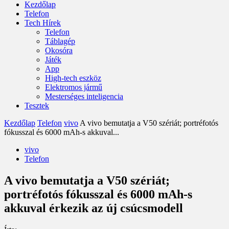
Kezdőlap
Telefon
Tech Hírek
Telefon
Táblagép
Okosóra
Játék
App
High-tech eszköz
Elektromos jármű
Mesterséges inteligencia
Tesztek
Kezdőlap
Telefon
vivo
A vivo bemutatja a V50 szériát; portréfotós
fókusszal és 6000 mAh-s akkuval...
vivo
Telefon
A vivo bemutatja a V50 szériát;
portréfotós fókusszal és 6000 mAh-s
akkuval érkezik az új csúcsmodell