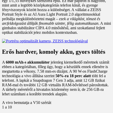
egy 1/1,55 hüvelykes szenzorra épül. Ez már papíron is nagyobb,
mint amit a legtöbb középkategóriás telefon kínál, és gyenge
fényviszonyok között hozza a különbséget. A vállalat a ZEISS
Portrait Style és az AI Aura Light Portrait 2.0 algoritmusokkal
próbálja megkülönböztetni magát –
ezek a világítást, tónust és
arcfeldolgozást állítják finomabb szintre, félig automatikusan
. A mini
gimbalos stabilizátor CIPA 4.0 minősítésű, ami szokatlanul fejlett
optikai stabilizációt jelez mobilos kontextusban.
Erős hardver, komoly akku, gyors töltés
A
6000 mAh-s akkumulátor
jelenleg kiemelkedő méretnek számít
ebben a kategóriában, főleg úgy, hogy a készülék ennek ellenére is
megtartotta a vékony, 7.58 mm-es dizájnt. A 90 W-os FlashCharge
technológia a vivo állítása szerint
50%-ra 18 perc alatt
tölti fel a
telefont. A lapkát a Snapdragon 7 Gen 3 adja, amit 12 GB fizikai
RAM-mal és további 12 GB virtuális RAM-bővítéssel párosítottak.
A tárhely méretéről a hivatalos közlemény nem ír, de 256 GB-ra
lehet számítani a korábbi trendek alapján.
A vivo bemutatja a V50 szériát
1
a 10