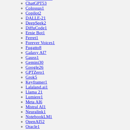
ChatGPT
53
Colossus
1
Copilot
2
DALLE-2
1
DeepSeek
2
DiffuCode
1
Ernie Bot
1
Ferret
1
Forever Voices
1
Fugatto
8
Galaxy AI
7
Gauss
1
Gemini
30
Google
26
GPTZero
1
Grok
5
Keyframer
1
Lalaland.ai
1
Llama 2
1
Lumiere
1
Meta AI
6
Mistral AI
1
Neuralink
1
NotebookLM
1
OpenAI
52
Oracle
1