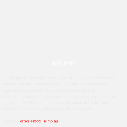
RÓLUNK
Mobilissimo.hu egy magyar technológiai hírportál, amely főként mobil
eszközökre, például okostelefonokra, táblagépekre és kapcsolódó
kiegészítőkre összpontosít. Az oldal értékeléseket, híreket,
összehasonlításokat és tippeket nyújt a mobiltechnológiával foglalkozó
fogyasztóknak. Mivel az oldal tartalma folyamatosan frissül, ennek a
közvetlen látogatása biztosítja a legfrissebb információkat.
Kapcsolat:
office@mobilissimo.hu