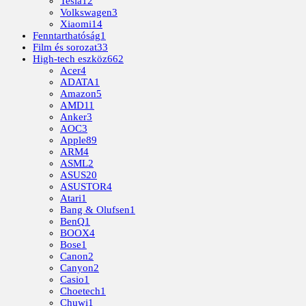
Tesla
12
Volkswagen
3
Xiaomi
14
Fenntarthatóság
1
Film és sorozat
33
High-tech eszköz
662
Acer
4
ADATA
1
Amazon
5
AMD
11
Anker
3
AOC
3
Apple
89
ARM
4
ASML
2
ASUS
20
ASUSTOR
4
Atari
1
Bang & Olufsen
1
BenQ
1
BOOX
4
Bose
1
Canon
2
Canyon
2
Casio
1
Choetech
1
Chuwi
1