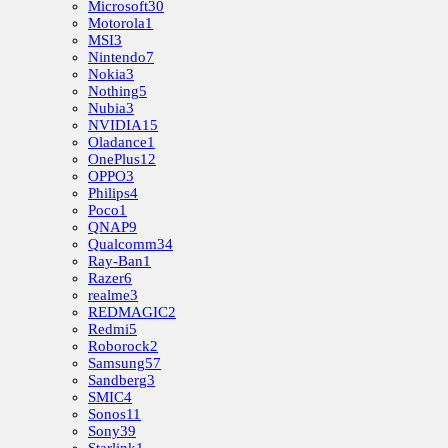
Microsoft
30
Motorola
1
MSI
3
Nintendo
7
Nokia
3
Nothing
5
Nubia
3
NVIDIA
15
Oladance
1
OnePlus
12
OPPO
3
Philips
4
Poco
1
QNAP
9
Qualcomm
34
Ray-Ban
1
Razer
6
realme
3
REDMAGIC
2
Redmi
5
Roborock
2
Samsung
57
Sandberg
3
SMIC
4
Sonos
11
Sony
39
Starlink
1