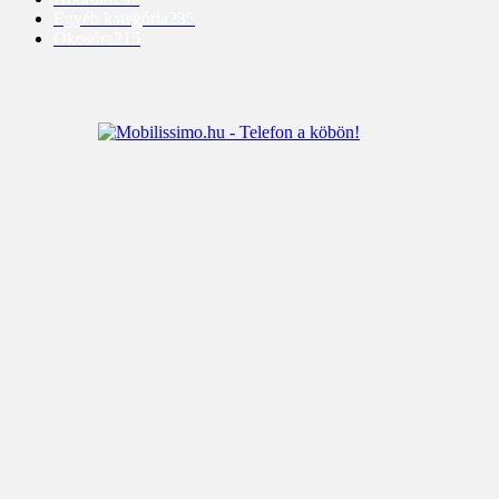
Egyéb kategória
235
Okosóra
215