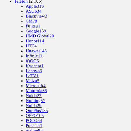
Telefon
(2 106)
Apple
313
ASUS
34
Blackview
3
CMF
8
Fujitsu
1
Google
159
HMD Global
20
Honor
114
HTC
4
Huawei
148
Infinix
11
iQOO
6
Kyocera
1
Lenovo
3
LeTV
1
Meizu
5
Microsoft
4
Motorola
85
Nokia
27
Nothing
57
Nubia
29
OnePlus
135
OPPO
105
POCO
34
Polestar
1
realme
93