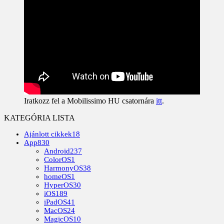
Iratkozz fel a Mobilissimo HU csatornára
itt
.
KATEGÓRIA LISTA
Ajánlott cikkek
18
App
830
Android
237
ColorOS
1
HarmonyOS
38
homeOS
1
HyperOS
30
iOS
189
iPadOS
41
MacOS
24
MagicOS
10