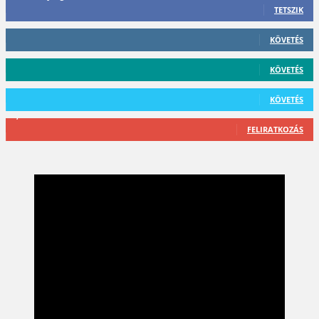
TETSZIK
412
Követő
KÖVETÉS
59
Követő
KÖVETÉS
101
Követő
KÖVETÉS
2,589
Feliratkozó
FELIRATKOZÁS