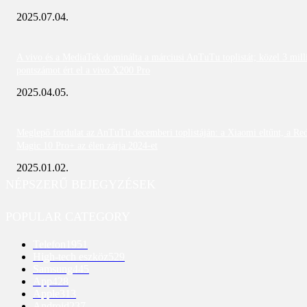
2025.07.04.
A vivo és a MediaTek dominálta a márciusi AnTuTu toplistát; közel 3 mill
pontszámot ért el a vivo X200 Pro
2025.04.05.
Meglepő fordulat az AnTuTu decemberi toplistáján: a Xiaomi eltűnt, a Re
Magic 10 Pro+ az élen zárja 2024-et
2025.01.02.
NÉPSZERŰ BEJEGYZÉSEK
POPULAR CATEGORY
Telefon
1951
High-tech eszköz
529
Samsung
445
App
428
Apple
313
Android
237