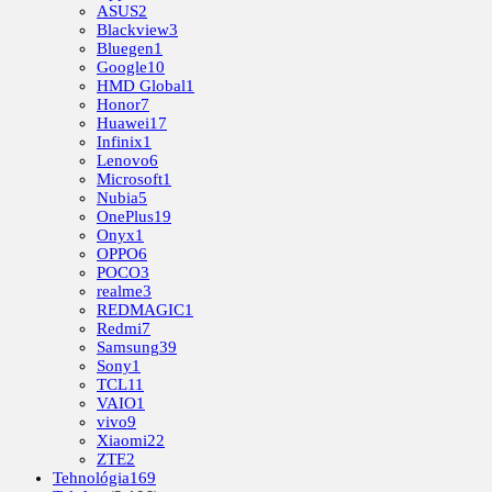
ASUS
2
Blackview
3
Bluegen
1
Google
10
HMD Global
1
Honor
7
Huawei
17
Infinix
1
Lenovo
6
Microsoft
1
Nubia
5
OnePlus
19
Onyx
1
OPPO
6
POCO
3
realme
3
REDMAGIC
1
Redmi
7
Samsung
39
Sony
1
TCL
11
VAIO
1
vivo
9
Xiaomi
22
ZTE
2
Tehnológia
169