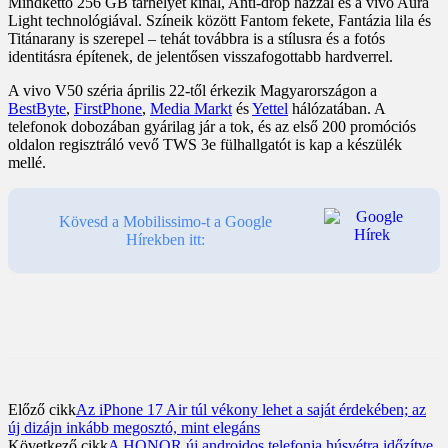
Mindkettő 256 GB tárhelyet kínál, Anti-drop házzal és a vivo Aura
Light technológiával. Színeik között Fantom fekete, Fantázia lila és
Titánarany is szerepel – tehát továbbra is a stílusra és a fotós
identitásra építenek, de jelentősen visszafogottabb hardverrel.
A vivo V50 széria április 22-től érkezik Magyarországon a
BestByte
,
FirstPhone
,
Media Markt
és
Yettel
hálózatában. A
telefonok dobozában gyárilag jár a tok, és az első 200 promóciós
oldalon regisztráló vevő TWS 3e fülhallgatót is kap a készülék
mellé.
Kövesd a Mobilissimo-t a Google
Hírekben itt:
Előző cikk
Az iPhone 17 Air túl vékony lehet a saját érdekében; az
új dizájn inkább megosztó, mint elegáns
Következő cikk
A HONOR új androidos telefonja húsvétra időzítve