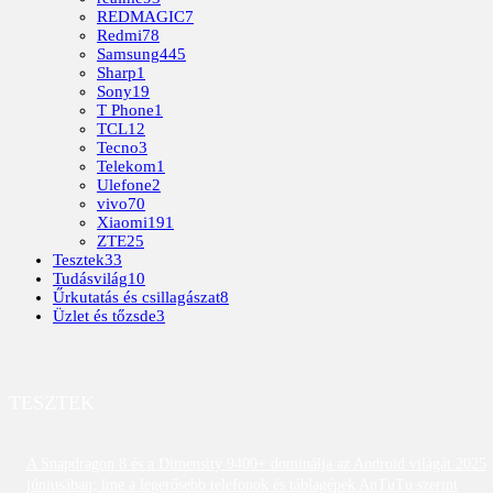
REDMAGIC
7
Redmi
78
Samsung
445
Sharp
1
Sony
19
T Phone
1
TCL
12
Tecno
3
Telekom
1
Ulefone
2
vivo
70
Xiaomi
191
ZTE
25
Tesztek
33
Tudásvilág
10
Űrkutatás és csillagászat
8
Üzlet és tőzsde
3
TESZTEK
A Snapdragon 8 és a Dimensity 9400+ dominálja az Android világát 2025
júniusában; íme a legerősebb telefonok és táblagépek AnTuTu szerint