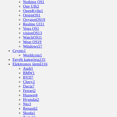
Nothing OS
1
One UI
62
OpenKylin
1
OriginOS
1
OxygenOS
19
Realme UI
11
Vega OS
1
visionOS
13
WatchOS
11
Wear OS
19
Windows
57
Crypto
1
Worldcoin
1
Egyéb kategória
235
Elektromos jármű
116
Audi
1
BMW
1
BYD
7
Chery
2
Dacia
7
Ferrari
2
Huawei
4
Hyundai
2
Nio
3
Renault
2
Skoda
1