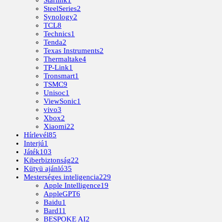
SteelSeries
2
Synology
2
TCL
8
Technics
1
Tenda
2
Texas Instruments
2
Thermaltake
4
TP-Link
1
Tronsmart
1
TSMC
9
Unisoc
1
ViewSonic
1
vivo
3
Xbox
2
Xiaomi
22
Hírlevél
85
Interjú
1
Játék
103
Kiberbiztonság
22
Kütyü ajánló
35
Mesterséges inteligencia
229
Apple Intelligence
19
AppleGPT
6
Baidu
1
Bard
11
BESPOKE AI
2