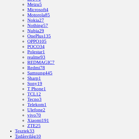
Meizu
5
Microsoft
4
Motorola
85
Nokia
27
Nothing
57
Nubia
29
OnePlus
135
OPPO
105
POCO
34
Polestar
1
realme
93
REDMAGIC
7
Redmi
78
Samsung
445
Sharp
1
Sony
19
T Phone
1
TCL
12
Tecno
3
Telekom
1
Ulefone
2
vivo
70
Xiaomi
191
ZTE
25
Tesztek
33
Tudásvilág
10