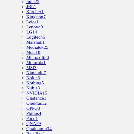
Intel
23
JBL
1
Kärcher
1
Kingston
7
Leica
1
Lenovo
9
LG
14
Logitech
6
Marshall
1
Mediatek
25
Meta
10
Microsoft
30
Motorola
1
MSI
3
Nintendo
7
Nokia
3
Nothing
5
Nubia
3
NVIDIA
15
Oladance
1
OnePlus
12
OPPO
3
Philips
4
Poco
1
QNAP
9
Qualcomm
34
Ray-Ban
1