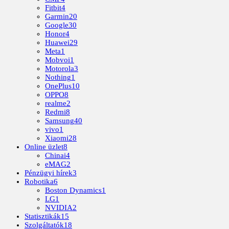
Fitbit
4
Garmin
20
Google
30
Honor
4
Huawei
29
Meta
1
Mobvoi
1
Motorola
3
Nothing
1
OnePlus
10
OPPO
8
realme
2
Redmi
8
Samsung
40
vivo
1
Xiaomi
28
Online üzlet
8
Chinai
4
eMAG
2
Pénzügyi hírek
3
Robotika
6
Boston Dynamics
1
LG
1
NVIDIA
2
Statisztikák
15
Szolgáltatók
18