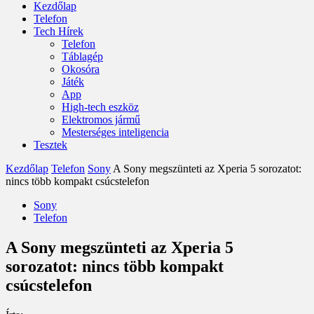
Kezdőlap
Telefon
Tech Hírek
Telefon
Táblagép
Okosóra
Játék
App
High-tech eszköz
Elektromos jármű
Mesterséges inteligencia
Tesztek
Kezdőlap
Telefon
Sony
A Sony megszünteti az Xperia 5 sorozatot:
nincs több kompakt csúcstelefon
Sony
Telefon
A Sony megszünteti az Xperia 5
sorozatot: nincs több kompakt
csúcstelefon