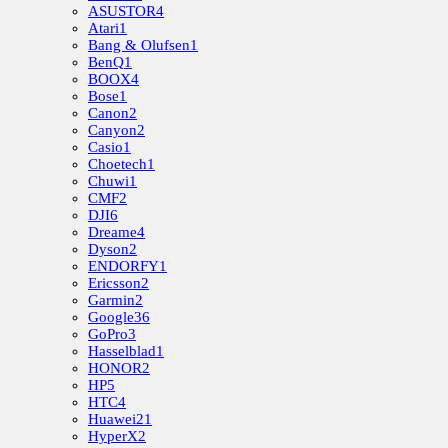
ASUSTOR
4
Atari
1
Bang & Olufsen
1
BenQ
1
BOOX
4
Bose
1
Canon
2
Canyon
2
Casio
1
Choetech
1
Chuwi
1
CMF
2
DJI
6
Dreame
4
Dyson
2
ENDORFY
1
Ericsson
2
Garmin
2
Google
36
GoPro
3
Hasselblad
1
HONOR
2
HP
5
HTC
4
Huawei
21
HyperX
2