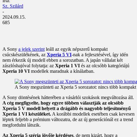
Írta:
Sz. Szilárd
-
2024.09.15.
685
A Sony
a jelek szerint
leáll az egyik népszerű kompakt
csúcskészülékének, az
Xperia 5 VI
-nak a fejlesztésével, így idén
nem érkezik új modell ebben a sorozatban. A japán vállalat két
zászlóshajóval folytatja: az
Xperia 1 VI
és az olcsóbb kategóriájú
Xperia 10 VI
modellek maradnak a kínálatban.
A Sony megszünteti az Xperia 5 sorozatot: nincs több kompakt 
A Sony döntésének hátterében a vásárlói szokások megváltozása áll.
A cég megfigyelte, hogy egyre többen választják az olcsóbb
Xperia 5 V modell helyett a drágább és nagyobb teljesítményű
Xperia 1 VI készüléket.
A korábbi modellek esetében csak kevesen
léptek feljebb a prémium változatra, de az új generációnál ez a trend
megfordulni látszik.
Az Xperia 5 széria jövője kérdéses
, de nem kizárt, hogy a