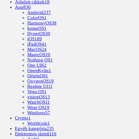
Ajánlott cikkek
18
App
830
Android
237
ColorOS
1
HarmonyOS
38
homeOS
1
HyperOS
30
iOS
189
iPadOS
41
MacOS
24
MagicOS
10
Nothing OS
1
One UI
62
OpenKylin
1
OriginOS
1
OxygenOS
19
Realme UI
11
Vega OS
1
visionOS
13
WatchOS
11
Wear OS
19
Windows
57
Crypto
1
Worldcoin
1
Egyéb kategória
235
Elektromos jármű
116
Audi
1