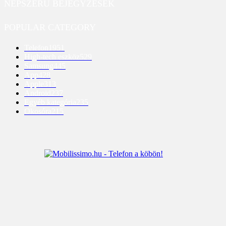
NÉPSZERŰ BEJEGYZÉSEK
POPULAR CATEGORY
Telefon
1951
High-tech eszköz
529
Samsung
445
App
428
Apple
313
Android
237
Egyéb kategória
235
Okosóra
215