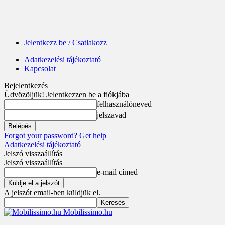
Jelentkezz be / Csatlakozz
Adatkezelési tájékoztató
Kapcsolat
Bejelentkezés
Üdvözöljük! Jelentkezzen be a fiókjába
felhasználóneved
jelszavad
Forgot your password? Get help
Adatkezelési tájékoztató
Jelszó visszaállítás
Jelszó visszaállítás
e-mail címed
A jelszót email-ben küldjük el.
Mobilissimo.hu