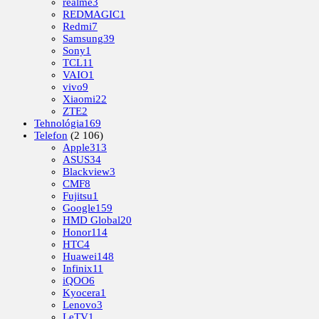
realme
3
REDMAGIC
1
Redmi
7
Samsung
39
Sony
1
TCL
11
VAIO
1
vivo
9
Xiaomi
22
ZTE
2
Tehnológia
169
Telefon
(2 106)
Apple
313
ASUS
34
Blackview
3
CMF
8
Fujitsu
1
Google
159
HMD Global
20
Honor
114
HTC
4
Huawei
148
Infinix
11
iQOO
6
Kyocera
1
Lenovo
3
LeTV
1