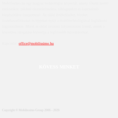
Mobilissimo.hu egy magyar technológiai hírportál, amely főként mobil
eszközökre, például okostelefonokra, táblagépekre és kapcsolódó
kiegészítőkre összpontosít. Az oldal értékeléseket, híreket,
összehasonlításokat és tippeket nyújt a mobiltechnológiával foglalkozó
fogyasztóknak. Mivel az oldal tartalma folyamatosan frissül, ennek a
közvetlen látogatása biztosítja a legfrissebb információkat.
Kapcsolat:
office@mobilissimo.hu
KÖVESS MINKET
Copyright © Mobilissimo Group 2006 - 2026