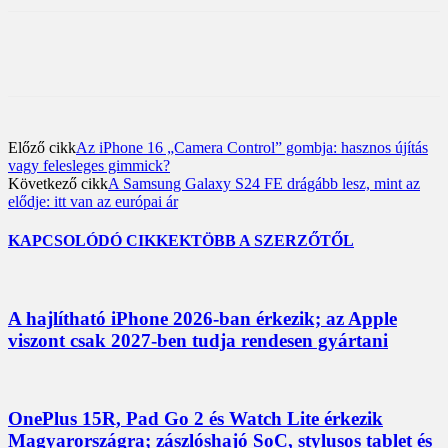
Előző cikk
Az iPhone 16 „Camera Control” gombja: hasznos újítás
vagy felesleges gimmick?
Következő cikk
A Samsung Galaxy S24 FE drágább lesz, mint az
elődje: itt van az európai ár
KAPCSOLÓDÓ CIKKEK
TÖBB A SZERZŐTŐL
A hajlítható iPhone 2026-ban érkezik; az Apple
viszont csak 2027-ben tudja rendesen gyártani
OnePlus 15R, Pad Go 2 és Watch Lite érkezik
Magyarországra; zászlóshajó SoC, stylusos tablet és