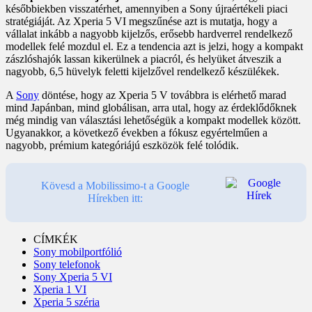
későbbiekben visszatérhet, amennyiben a Sony újraértékeli piaci
stratégiáját. Az Xperia 5 VI megszűnése azt is mutatja, hogy a
vállalat inkább a nagyobb kijelzős, erősebb hardverrel rendelkező
modellek felé mozdul el. Ez a tendencia azt is jelzi, hogy a kompakt
zászlóshajók lassan kikerülnek a piacról, és helyüket átveszik a
nagyobb, 6,5 hüvelyk feletti kijelzővel rendelkező készülékek.
A
Sony
döntése, hogy az Xperia 5 V továbbra is elérhető marad
mind Japánban, mind globálisan, arra utal, hogy az érdeklődőknek
még mindig van választási lehetőségük a kompakt modellek között.
Ugyanakkor, a következő években a fókusz egyértelműen a
nagyobb, prémium kategóriájú eszközök felé tolódik.
Kövesd a Mobilissimo-t a Google
Hírekben itt:
CÍMKÉK
Sony mobilportfólió
Sony telefonok
Sony Xperia 5 VI
Xperia 1 VI
Xperia 5 széria