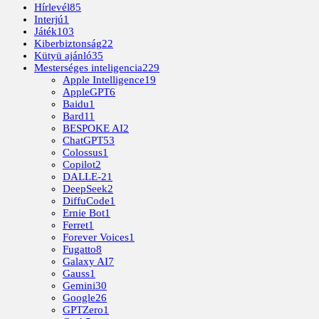
Hírlevél
85
Interjú
1
Játék
103
Kiberbiztonság
22
Kütyü ajánló
35
Mesterséges inteligencia
229
Apple Intelligence
19
AppleGPT
6
Baidu
1
Bard
11
BESPOKE AI
2
ChatGPT
53
Colossus
1
Copilot
2
DALLE-2
1
DeepSeek
2
DiffuCode
1
Ernie Bot
1
Ferret
1
Forever Voices
1
Fugatto
8
Galaxy AI
7
Gauss
1
Gemini
30
Google
26
GPTZero
1