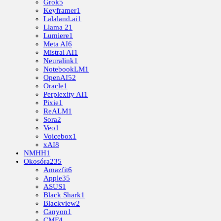
Grok
5
Keyframer
1
Lalaland.ai
1
Llama 2
1
Lumiere
1
Meta AI
6
Mistral AI
1
Neuralink
1
NotebookLM
1
OpenAI
52
Oracle
1
Perplexity AI
1
Pixie
1
ReALM
1
Sora
2
Veo
1
Voicebox
1
xAI
8
NMHH
1
Okosóra
235
Amazfit
6
Apple
35
ASUS
1
Black Shark
1
Blackview
2
Canyon
1
CMF
4