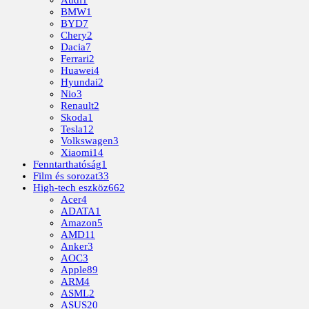
BMW
1
BYD
7
Chery
2
Dacia
7
Ferrari
2
Huawei
4
Hyundai
2
Nio
3
Renault
2
Skoda
1
Tesla
12
Volkswagen
3
Xiaomi
14
Fenntarthatóság
1
Film és sorozat
33
High-tech eszköz
662
Acer
4
ADATA
1
Amazon
5
AMD
11
Anker
3
AOC
3
Apple
89
ARM
4
ASML
2
ASUS
20