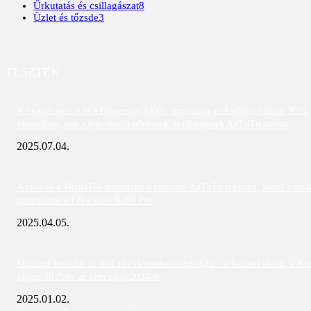
Űrkutatás és csillagászat
8
Üzlet és tőzsde
3
TESZTEK
A Snapdragon 8 és a Dimensity 9400+ dominálja az Android világát 2025
júniusában; íme a legerősebb telefonok és táblagépek AnTuTu szerint
2025.07.04.
A vivo és a MediaTek dominálta a márciusi AnTuTu toplistát; közel 3 mill
pontszámot ért el a vivo X200 Pro
2025.04.05.
Meglepő fordulat az AnTuTu decemberi toplistáján: a Xiaomi eltűnt, a Re
Magic 10 Pro+ az élen zárja 2024-et
2025.01.02.