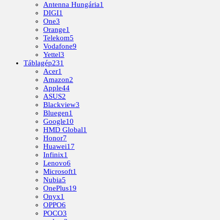
Antenna Hungária
1
DIGI
1
One
3
Orange
1
Telekom
5
Vodafone
9
Yettel
3
Táblagép
231
Acer
1
Amazon
2
Apple
44
ASUS
2
Blackview
3
Bluegen
1
Google
10
HMD Global
1
Honor
7
Huawei
17
Infinix
1
Lenovo
6
Microsoft
1
Nubia
5
OnePlus
19
Onyx
1
OPPO
6
POCO
3