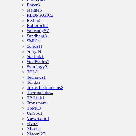
Razer
6
realme
3
REDMAGIC
2
Redmi
5
Roborock
2
Samsung
57
Sandberg
3
SMIC
4
Sonos
11
Sony
39
Starlink
1
SteelSeries
2
Synology
2
TCL
8
Technics
1
Tenda
2
Texas Instruments
2
Thermaltake
4
TP-Link
1
Tronsmart
1
TSMC
9
Unisoc
1
ViewSonic
1
vivo
3
Xbox
2
Xiaomi
22