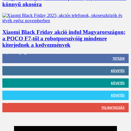
könnyű okosóra
Xiaomi Black Friday akció indul Magyarországon;
a POCO F7-től a robotporszívóig mindenre
kiterjednek a kedvezmények
3,452
Rajongók
TETSZIK
412
Követő
KÖVETÉS
59
Követő
KÖVETÉS
101
Követő
KÖVETÉS
2,589
Feliratkozó
FELIRATKOZÁS