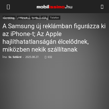
Mobilissimo.hu
Samsung
Android
Apple
iOS
Telefon
Kezdőlap
Telefon
Samsung
A Samsung új reklámban figurázza ki
az iPhone-t; Az Apple
hajlíthatatlanságán élcelődnek,
miközben nekik szállítanak
Írta:
Sz. Szilárd
-
2025.08.27.
632