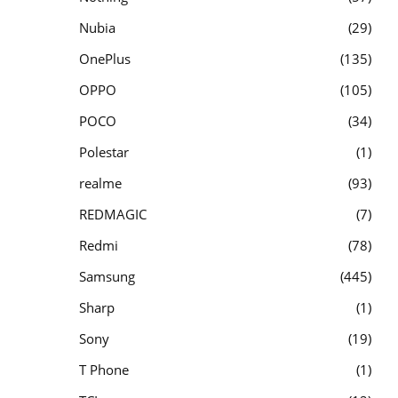
Nubia
29
OnePlus
135
OPPO
105
POCO
34
Polestar
1
realme
93
REDMAGIC
7
Redmi
78
Samsung
445
Sharp
1
Sony
19
T Phone
1