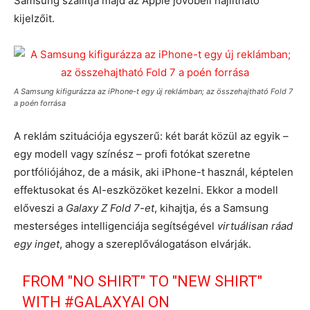
Samsung szállítja majd az Apple jövőbeli hajlítható
kijelzőit.
A Samsung kifigurázza az iPhone-t egy új reklámban; az összehajtható Fold 7
a poén forrása
A reklám szituációja egyszerű: két barát közül az egyik –
egy modell vagy színész – profi fotókat szeretne
portfóliójához, de a másik, aki iPhone-t használ, képtelen
effektusokat és AI-eszközöket kezelni. Ekkor a modell
előveszi a
Galaxy Z Fold 7-et
, kihajtja, és a Samsung
mesterséges intelligenciája segítségével
virtuálisan ráad
egy inget
, ahogy a szereplőválogatáson elvárják.
FROM "NO SHIRT" TO "NEW SHIRT"
WITH
#GALAXYAI
ON