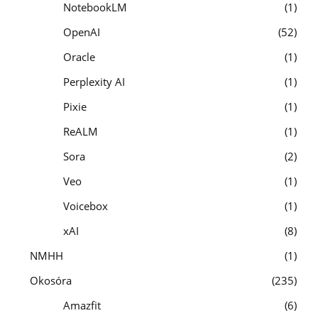
NotebookLM
1
OpenAI
52
Oracle
1
Perplexity AI
1
Pixie
1
ReALM
1
Sora
2
Veo
1
Voicebox
1
xAI
8
NMHH
1
Okosóra
235
Amazfit
6