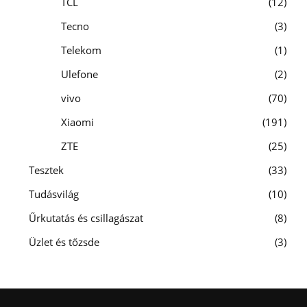
TCL
12
Tecno
3
Telekom
1
Ulefone
2
vivo
70
Xiaomi
191
ZTE
25
Tesztek
33
Tudásvilág
10
Űrkutatás és csillagászat
8
Üzlet és tőzsde
3