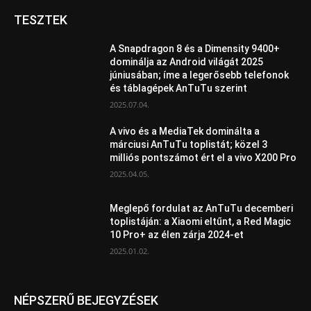
TESZTEK
A Snapdragon 8 és a Dimensity 9400+
dominálja az Android világát 2025
júniusában; íme a legerősebb telefonok
és táblagépek AnTuTu szerint
2025.07.04.
A vivo és a MediaTek dominálta a
márciusi AnTuTu toplistát; közel 3
milliós pontszámot ért el a vivo X200 Pro
2025.04.05.
Meglepő fordulat az AnTuTu decemberi
toplistáján: a Xiaomi eltűnt, a Red Magic
10 Pro+ az élen zárja 2024-et
2025.01.02.
NÉPSZERŰ BEJEGYZÉSEK