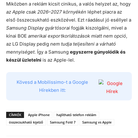
Miközben a reklám kicsit cinikus, a valós helyzet az, hogy
az Apple csak 2026–2027 környékén
léphet piacra az
első összecsukható eszközével. Ezt ráadásul jó eséllyel a
Samsung Display gyártósorai
fogják kiszolgálni, mivel a
kínai BOE
amerikai exportkorlátozások miatt nem opció
,
az LG Display pedig
nem tudja teljesíteni a várható
mennyiséget
. Így a Samsung
egyszerre gúnyolódik és
készül üzletelni
is az Apple-lel.
Kövesd a Mobilissimo-t a Google
Hírekben itt:
CÍMKÉK
Apple iPhone
hajlítható telefon reklám
összecsukható kijelző
Samsung Fold 7
Samsung vs Apple