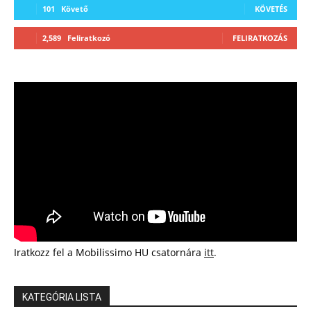
101
Követő
KÖVETÉS
2,589
Feliratkozó
FELIRATKOZÁS
Iratkozz fel a Mobilissimo HU csatornára
itt
.
KATEGÓRIA LISTA