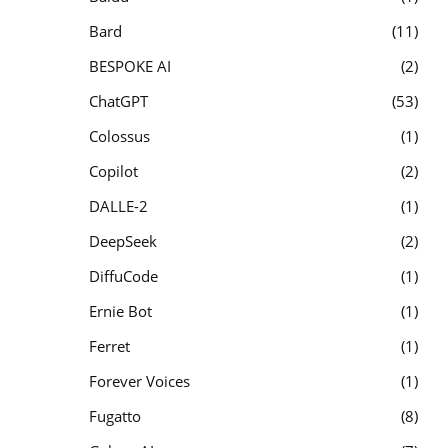
Bard
11
BESPOKE AI
2
ChatGPT
53
Colossus
1
Copilot
2
DALLE-2
1
DeepSeek
2
DiffuCode
1
Ernie Bot
1
Ferret
1
Forever Voices
1
Fugatto
8