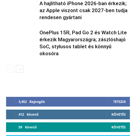
A hajlítható iPhone 2026-ban érkezik;
az Apple viszont csak 2027-ben tudja
rendesen gyártani
OnePlus 15R, Pad Go 2 és Watch Lite
érkezik Magyarországra; zászlóshajó
SoC, stylusos tablet és könnyű
okosóra
3,452
Rajongók
TETSZIK
412
Követő
KÖVETÉS
59
Követő
KÖVETÉS