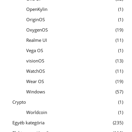
OpenKylin
1
OriginOS
1
OxygenOS
19
Realme UI
11
Vega OS
1
visionOS
13
WatchOS
11
Wear OS
19
Windows
57
Crypto
1
Worldcoin
1
Egyéb kategória
235