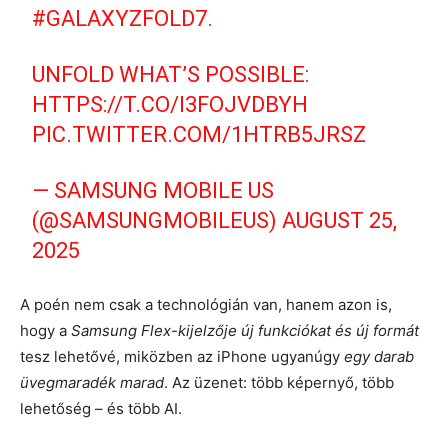
#GALAXYZFOLD7
.
UNFOLD WHAT’S POSSIBLE:
HTTPS://T.CO/I3FOJVDBYH
PIC.TWITTER.COM/1HTRB5JRSZ
— SAMSUNG MOBILE US
(@SAMSUNGMOBILEUS)
AUGUST 25,
2025
A poén nem csak a technológián van, hanem azon is,
hogy a
Samsung Flex-kijelzője új funkciókat és új formát
tesz lehetővé, miközben az iPhone ugyanúgy
egy darab
üvegmaradék marad
. Az üzenet: több képernyő, több
lehetőség – és több AI.