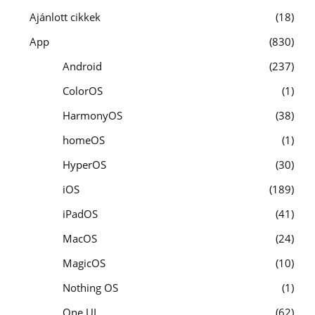
Ajánlott cikkek
18
App
830
Android
237
ColorOS
1
HarmonyOS
38
homeOS
1
HyperOS
30
iOS
189
iPadOS
41
MacOS
24
MagicOS
10
Nothing OS
1
One UI
62