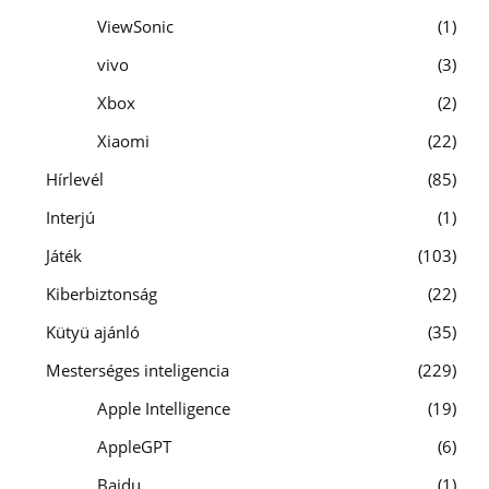
ViewSonic
1
vivo
3
Xbox
2
Xiaomi
22
Hírlevél
85
Interjú
1
Játék
103
Kiberbiztonság
22
Kütyü ajánló
35
Mesterséges inteligencia
229
Apple Intelligence
19
AppleGPT
6
Baidu
1