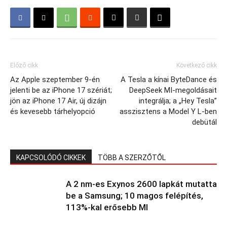
Előző cikk
Következő cikk
Az Apple szeptember 9-én
A Tesla a kínai ByteDance és
jelenti be az iPhone 17 szériát;
DeepSeek MI-megoldásait
jön az iPhone 17 Air, új dizájn
integrálja; a „Hey Tesla”
és kevesebb tárhelyopció
asszisztens a Model Y L-ben
debütál
KAPCSOLÓDÓ CIKKEK
TÖBB A SZERZŐTŐL
A 2 nm-es Exynos 2600 lapkát mutatta
be a Samsung; 10 magos felépítés,
113%-kal erősebb MI