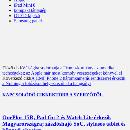
iPad Mini 8
kompakt táblagép
OLED kijelző
Samsung panel
Előző cikk
Válságba sodorhatja a Trump-kormány az amerikai
techcégeket; az Apple már most komoly veszteségeket könyvel el
Következő cikk
A CMF Phone 2 háromkamerás rendszerrel érkezik;
a Nothing a fotózásra helyezi ezúttal a hangsúlyt
KAPCSOLÓDÓ CIKKEK
TÖBB A SZERZŐTŐL
OnePlus 15R, Pad Go 2 és Watch Lite érkezik
Magyarországra; zászlóshajó SoC, stylusos tablet és