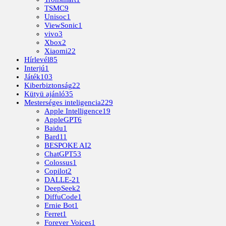
TSMC
9
Unisoc
1
ViewSonic
1
vivo
3
Xbox
2
Xiaomi
22
Hírlevél
85
Interjú
1
Játék
103
Kiberbiztonság
22
Kütyü ajánló
35
Mesterséges inteligencia
229
Apple Intelligence
19
AppleGPT
6
Baidu
1
Bard
11
BESPOKE AI
2
ChatGPT
53
Colossus
1
Copilot
2
DALLE-2
1
DeepSeek
2
DiffuCode
1
Ernie Bot
1
Ferret
1
Forever Voices
1