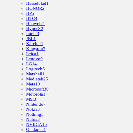
Hasselblad
1
HONOR
2
HP
5
HTC
4
Huawei
21
HyperX
2
Intel
23
JBL
1
Kärcher
1
Kingston
7
Leica
1
Lenovo
9
LG
14
Logitech
6
Marshall
1
Mediatek
25
Meta
10
Microsoft
30
Motorola
1
MSI
3
Nintendo
7
Nokia
3
Nothing
5
Nubia
3
NVIDIA
15
Oladance
1