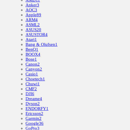
Anker
3
AOC
3
Apple
89
ARM
4
ASML
2
ASUS
20
ASUSTOR
4
Atari
1
Bang & Olufsen
1
BenQ
1
BOOX
4
Bose
1
Canon
2
Canyon
2
Casio
1
Choetech
1
Chuwi
1
CMF
2
DJI
6
Dreame
4
Dyson
2
ENDORFY
1
Ericsson
2
Garmin
2
Google
36
GoPro
3