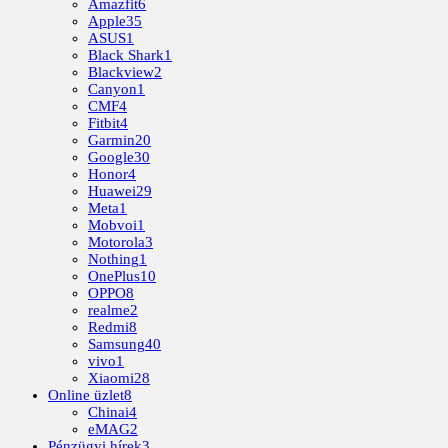
Amazfit
6
Apple
35
ASUS
1
Black Shark
1
Blackview
2
Canyon
1
CMF
4
Fitbit
4
Garmin
20
Google
30
Honor
4
Huawei
29
Meta
1
Mobvoi
1
Motorola
3
Nothing
1
OnePlus
10
OPPO
8
realme
2
Redmi
8
Samsung
40
vivo
1
Xiaomi
28
Online üzlet
8
Chinai
4
eMAG
2
Pénzügyi hírek
3