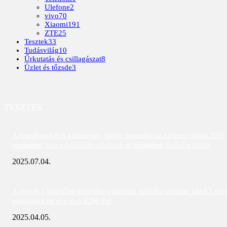
Ulefone
2
vivo
70
Xiaomi
191
ZTE
25
Tesztek
33
Tudásvilág
10
Űrkutatás és csillagászat
8
Üzlet és tőzsde
3
TESZTEK
A Snapdragon 8 és a Dimensity 9400+ dominálja az Android világát 2025
júniusában; íme a legerősebb telefonok és táblagépek AnTuTu szerint
2025.07.04.
A vivo és a MediaTek dominálta a márciusi AnTuTu toplistát; közel 3 mill
pontszámot ért el a vivo X200 Pro
2025.04.05.