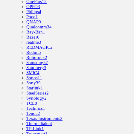
OnePlus
12
OPPO
3
Philips
4
Poco
1
QNAP
9
Qualcomm
34
Ray-Ban
1
Razer
6
realme
3
REDMAGIC
2
Redmi
5
Roborock
2
Samsung
57
Sandberg
3
SMIC
4
Sonos
11
Sony
39
Starlink
1
SteelSeries
2
Synology
2
TCL
8
Technics
1
Tenda
2
Texas Instruments
2
Thermaltake
4
TP-Link
1
Tronsmart
1