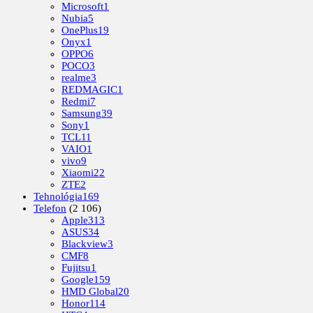
Microsoft
1
Nubia
5
OnePlus
19
Onyx
1
OPPO
6
POCO
3
realme
3
REDMAGIC
1
Redmi
7
Samsung
39
Sony
1
TCL
11
VAIO
1
vivo
9
Xiaomi
22
ZTE
2
Tehnológia
169
Telefon
(2 106)
Apple
313
ASUS
34
Blackview
3
CMF
8
Fujitsu
1
Google
159
HMD Global
20
Honor
114