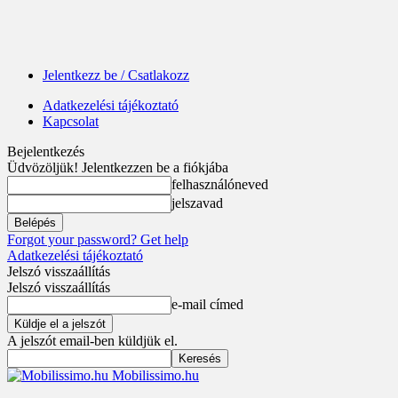
Jelentkezz be / Csatlakozz
Adatkezelési tájékoztató
Kapcsolat
Bejelentkezés
Üdvözöljük! Jelentkezzen be a fiókjába
felhasználóneved
jelszavad
Forgot your password? Get help
Adatkezelési tájékoztató
Jelszó visszaállítás
Jelszó visszaállítás
e-mail címed
A jelszót email-ben küldjük el.
Mobilissimo.hu