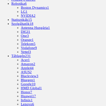
Robotika
6
Boston Dynamics
1
LG
1
NVIDIA
2
Statisztikák
15
Szolgáltatók
18
Antenna Hungária
1
DIGI
1
One
3
Orange
1
Telekom
5
Vodafone
9
Yettel
3
Táblagép
231
Acer
1
Amazon
2
Apple
44
ASUS
2
Blackview
3
Bluegen
1
Google
10
HMD Global
1
Honor
7
Huawei
17
Infinix
1
Lenovo
6