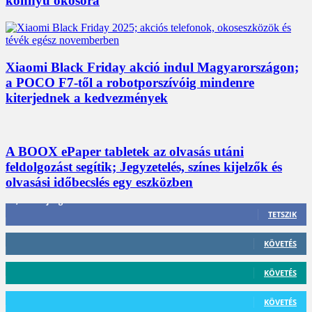
könnyű okosóra
Xiaomi Black Friday akció indul Magyarországon;
a POCO F7-től a robotporszívóig mindenre
kiterjednek a kedvezmények
A BOOX ePaper tabletek az olvasás utáni
feldolgozást segítik; Jegyzetelés, színes kijelzők és
olvasási időbecslés egy eszközben
3,452
Rajongók
TETSZIK
412
Követő
KÖVETÉS
59
Követő
KÖVETÉS
101
Követő
KÖVETÉS