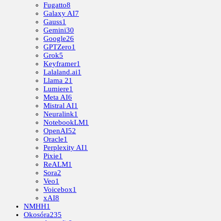
Fugatto
8
Galaxy AI
7
Gauss
1
Gemini
30
Google
26
GPTZero
1
Grok
5
Keyframer
1
Lalaland.ai
1
Llama 2
1
Lumiere
1
Meta AI
6
Mistral AI
1
Neuralink
1
NotebookLM
1
OpenAI
52
Oracle
1
Perplexity AI
1
Pixie
1
ReALM
1
Sora
2
Veo
1
Voicebox
1
xAI
8
NMHH
1
Okosóra
235