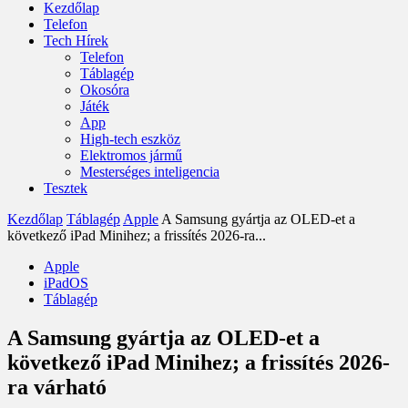
Kezdőlap
Telefon
Tech Hírek
Telefon
Táblagép
Okosóra
Játék
App
High-tech eszköz
Elektromos jármű
Mesterséges inteligencia
Tesztek
Kezdőlap
Táblagép
Apple
A Samsung gyártja az OLED-et a
következő iPad Minihez; a frissítés 2026-ra...
Apple
iPadOS
Táblagép
A Samsung gyártja az OLED-et a
következő iPad Minihez; a frissítés 2026-
ra várható