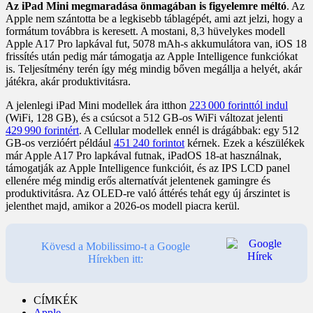
Az iPad Mini megmaradása önmagában is figyelemre méltó
. Az
Apple nem szántotta be a legkisebb táblagépét, ami azt jelzi, hogy a
formátum továbbra is keresett. A mostani, 8,3 hüvelykes modell
Apple A17 Pro lapkával fut, 5078 mAh-s akkumulátora van, iOS 18
frissítés után pedig már támogatja az Apple Intelligence funkciókat
is. Teljesítmény terén így még mindig bőven megállja a helyét, akár
játékra, akár produktivitásra.
A jelenlegi iPad Mini modellek ára itthon
223 000 forinttól indul
(WiFi, 128 GB), és a csúcsot a 512 GB-os WiFi változat jelenti
429 990 forintért
. A Cellular modellek ennél is drágábbak: egy 512
GB-os verzióért például
451 240 forintot
kérnek. Ezek a készülékek
már Apple A17 Pro lapkával futnak, iPadOS 18-at használnak,
támogatják az Apple Intelligence funkcióit, és az IPS LCD panel
ellenére még mindig erős alternatívát jelentenek gamingre és
produktivitásra. Az OLED-re való áttérés tehát egy új árszintet is
jelenthet majd, amikor a 2026-os modell piacra kerül.
Kövesd a Mobilissimo-t a Google
Hírekben itt:
CÍMKÉK
Apple