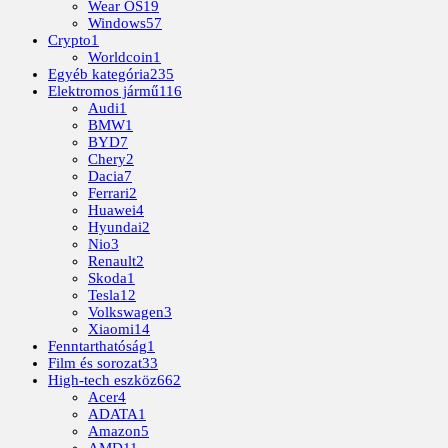
Wear OS
19
Windows
57
Crypto
1
Worldcoin
1
Egyéb kategória
235
Elektromos jármű
116
Audi
1
BMW
1
BYD
7
Chery
2
Dacia
7
Ferrari
2
Huawei
4
Hyundai
2
Nio
3
Renault
2
Skoda
1
Tesla
12
Volkswagen
3
Xiaomi
14
Fenntarthatóság
1
Film és sorozat
33
High-tech eszköz
662
Acer
4
ADATA
1
Amazon
5
AMD
11