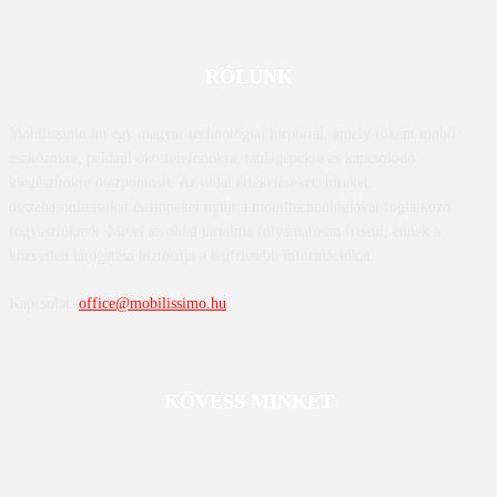
RÓLUNK
Mobilissimo.hu egy magyar technológiai hírportál, amely főként mobil
eszközökre, például okostelefonokra, táblagépekre és kapcsolódó
kiegészítőkre összpontosít. Az oldal értékeléseket, híreket,
összehasonlításokat és tippeket nyújt a mobiltechnológiával foglalkozó
fogyasztóknak. Mivel az oldal tartalma folyamatosan frissül, ennek a
közvetlen látogatása biztosítja a legfrissebb információkat.
Kapcsolat:
office@mobilissimo.hu
KÖVESS MINKET