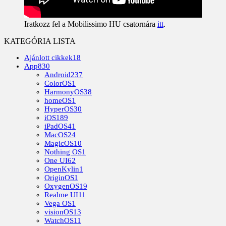
Iratkozz fel a Mobilissimo HU csatornára
itt
.
KATEGÓRIA LISTA
Ajánlott cikkek
18
App
830
Android
237
ColorOS
1
HarmonyOS
38
homeOS
1
HyperOS
30
iOS
189
iPadOS
41
MacOS
24
MagicOS
10
Nothing OS
1
One UI
62
OpenKylin
1
OriginOS
1
OxygenOS
19
Realme UI
11
Vega OS
1
visionOS
13
WatchOS
11