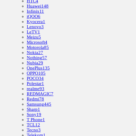
HTC
4
Huawei
148
Infinix
11
iQOO
6
Kyocera
1
Lenovo
3
LeTV
1
Meizu
5
Microsoft
4
Motorola
85
Nokia
27
Nothing
57
Nubia
29
OnePlus
135
OPPO
105
POCO
34
Polestar
1
realme
93
REDMAGIC
7
Redmi
78
Samsung
445
Sharp
1
Sony
19
T Phone
1
TCL
12
Tecno
3
Telekom
1