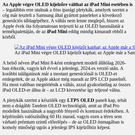
Az Apple végre OLED kijelzőre válthat az iPad Mini esetében is
– legalábbis erre utalnak a friss iparági pletykák, amelyek szerint a
cég már teszteli a Samsung által gyártott paneleket a következő
generációs táblagépéhez. A váltás nem lenne meglepő, hiszen az
Apple évek óta folyamatosan terjeszti ki az OLED használatát a
termékpalettáján, de az
iPad Mini
eddig mindig kimaradt ebből a
körből.
Az iPad Mini végre OLED kijelzőt kaphat; az Apple már a Sams
A belső néven iPad Mini 8-ként emlegetett modell állítólag 2026-
ban érkezik, vagyis két évvel a jelenlegi, 2024-es verzió után. A
korábbi találgatások már a mostani generációnál is OLED-et
emlegettek, de az Apple akkor még maradt az IPS LCD panelnél.
Ha most valóban megtörténik a váltás, azzal gyakorlatilag az összes
iPad OLED-re állna át – az LCD kivezetése így teljessé válna.
A pletykák szerint a készülék egy
LTPS OLED
panelt kap, tehát
nem a drágább Tandem OLED technológiát, amit az iPad Pro
modellek használnak a nagyobb fényerő és kontraszt érdekében. A
képfrissítés valószínűleg 60 Hz marad, vagyis ezen a téren sem
várható prémium szintű előrelépés – de az OLED önmagában is
komoly minőségi ugrás a jelenlegi IPS kijelzőhöz képest.