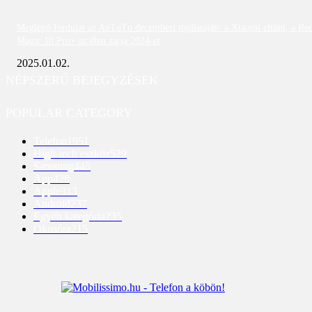
Meglepő fordulat az AnTuTu decemberi toplistáján: a Xiaomi eltűnt, a Re
Magic 10 Pro+ az élen zárja 2024-et
2025.01.02.
NÉPSZERŰ BEJEGYZÉSEK
POPULAR CATEGORY
Telefon
1951
High-tech eszköz
529
Samsung
445
App
428
Apple
313
Android
237
Egyéb kategória
235
Okosóra
215