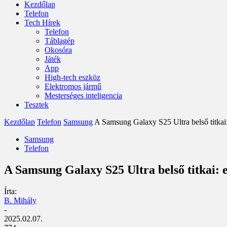
Kezdőlap
Telefon
Tech Hírek
Telefon
Táblagép
Okosóra
Játék
App
High-tech eszköz
Elektromos jármű
Mesterséges inteligencia
Tesztek
Kezdőlap
Telefon
Samsung
A Samsung Galaxy S25 Ultra belső titkai: 
Samsung
Telefon
A Samsung Galaxy S25 Ultra belső titkai: e
Írta:
B. Mihály
-
2025.02.07.