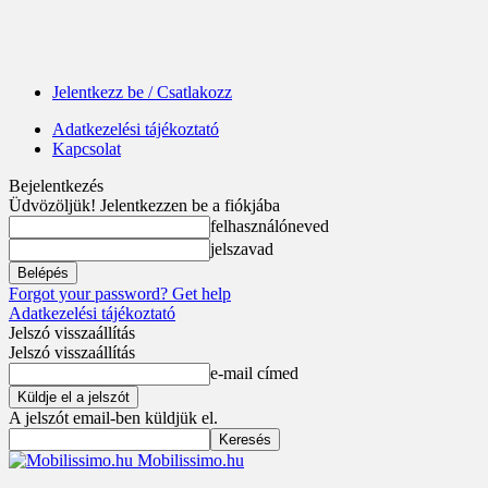
Jelentkezz be / Csatlakozz
Adatkezelési tájékoztató
Kapcsolat
Bejelentkezés
Üdvözöljük! Jelentkezzen be a fiókjába
felhasználóneved
jelszavad
Forgot your password? Get help
Adatkezelési tájékoztató
Jelszó visszaállítás
Jelszó visszaállítás
e-mail címed
A jelszót email-ben küldjük el.
Mobilissimo.hu