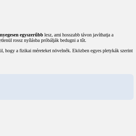
lényegesen egyszerűbb
lesz, ami hosszabb távon javíthatja a
etlenül rossz nyílásba próbálják bedugni a tűt.
l, hogy a fizikai méreteket növelnék. Eközben egyes pletykák szerint