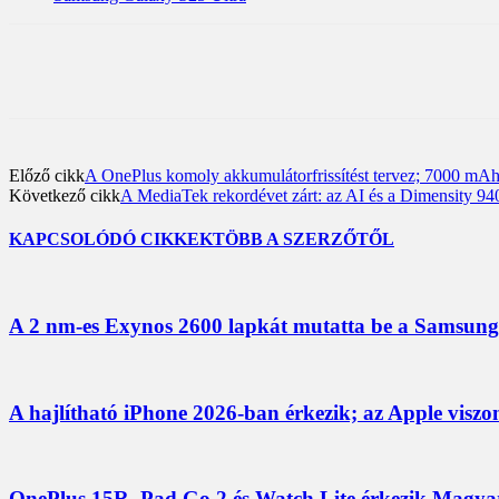
Előző cikk
A OnePlus komoly akkumulátorfrissítést tervez; 7000 mAh 
Következő cikk
A MediaTek rekordévet zárt: az AI és a Dimensity 940
KAPCSOLÓDÓ CIKKEK
TÖBB A SZERZŐTŐL
A 2 nm-es Exynos 2600 lapkát mutatta be a Samsung;
A hajlítható iPhone 2026-ban érkezik; az Apple viszo
OnePlus 15R, Pad Go 2 és Watch Lite érkezik Magyaro