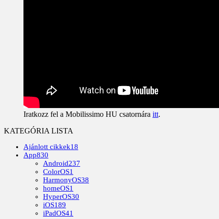
Iratkozz fel a Mobilissimo HU csatornára
itt
.
KATEGÓRIA LISTA
Ajánlott cikkek
18
App
830
Android
237
ColorOS
1
HarmonyOS
38
homeOS
1
HyperOS
30
iOS
189
iPadOS
41