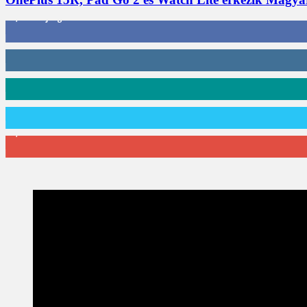
3,452
Rajongók
412
Követő
59
Követő
101
Követő
2,589
Feliratkozó