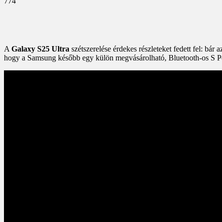
774
A
Galaxy S25 Ultra
szétszerelése érdekes részleteket fedett fel: bár 
hogy a Samsung később egy külön megvásárolható, Bluetooth-os S Pe