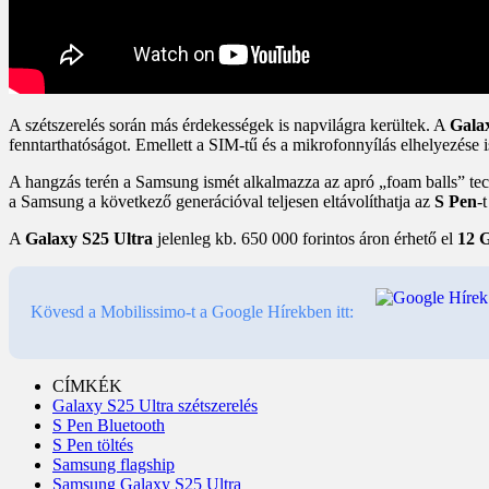
A szétszerelés során más érdekességek is napvilágra kerültek. A
Gala
fenntarthatóságot. Emellett a SIM-tű és a mikrofonnyílás elhelyezése is
A hangzás terén a Samsung ismét alkalmazza az apró „foam balls” tech
a Samsung a következő generációval teljesen eltávolíthatja az
S Pen
-
A
Galaxy S25 Ultra
jelenleg kb. 650 000 forintos áron érhető el
12 
Kövesd a Mobilissimo-t a Google Hírekben itt:
CÍMKÉK
Galaxy S25 Ultra szétszerelés
S Pen Bluetooth
S Pen töltés
Samsung flagship
Samsung Galaxy S25 Ultra