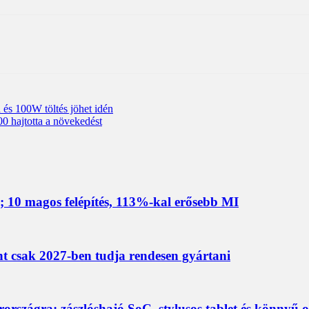
és 100W töltés jöhet idén
0 hajtotta a növekedést
 10 magos felépítés, 113%-kal erősebb MI
nt csak 2027-ben tudja rendesen gyártani
rszágra; zászlóshajó SoC, stylusos tablet és könnyű 