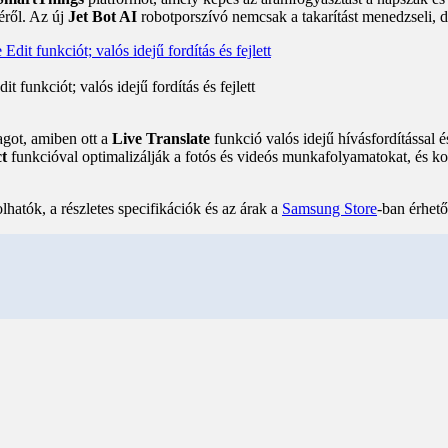
éről. Az új
Jet Bot AI
robotporszívó nemcsak a takarítást menedzseli, de
funkciót; valós idejű fordítás és fejlett
got, amiben ott a
Live Translate
funkció valós idejű hívásfordítással 
ct
funkcióval optimalizálják a fotós és videós munkafolyamatokat, és k
atók, a részletes specifikációk és az árak a
Samsung Store
-ban érhető