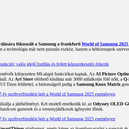
grálására fókuszált a Samsung a frankfurti
World of Samsung 2025
int a technológia már nem pusztán eszköz, hanem a hétköznapok szerves 
tévék kifejezetten MI-alapú funkciókat kaptak. Az
AI Picture Optim
ínál. Az
Art Store
elérhető kínálata már 3000 műalkotás fölé nőtt, a
Q-
I Tizen felülettel, a biztonságról pedig a
Samsung Knox Matrix
gon
izálja a játékélményt. Két modell emelkedik ki: az
Odyssey OLED G
 hardcore gamerek és a versenyjátékosok igényeire lőnek.
SmartThings
platformot, amely képes az áramfogyasztást a napszak és 