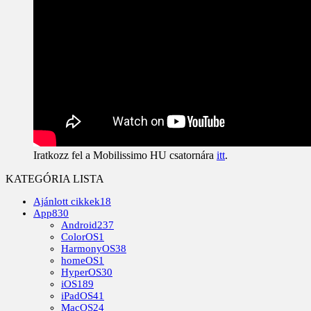
Iratkozz fel a Mobilissimo HU csatornára
itt
.
KATEGÓRIA LISTA
Ajánlott cikkek
18
App
830
Android
237
ColorOS
1
HarmonyOS
38
homeOS
1
HyperOS
30
iOS
189
iPadOS
41
MacOS
24