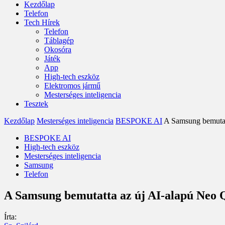
Kezdőlap
Telefon
Tech Hírek
Telefon
Táblagép
Okosóra
Játék
App
High-tech eszköz
Elektromos jármű
Mesterséges inteligencia
Tesztek
Kezdőlap
Mesterséges inteligencia
BESPOKE AI
A Samsung bemutat
BESPOKE AI
High-tech eszköz
Mesterséges inteligencia
Samsung
Telefon
A Samsung bemutatta az új AI-alapú Neo Q
Írta: