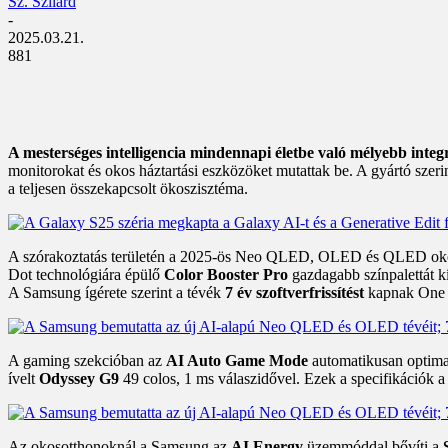
Sz. Szilárd
-
2025.03.21.
881
A mesterséges intelligencia mindennapi életbe való mélyebb inte
monitorokat és okos háztartási eszközöket mutattak be. A gyártó szer
a teljesen összekapcsolt ökoszisztéma.
A szórakoztatás területén a 2025-ös Neo QLED, OLED és QLED okos
Dot technológiára épülő
Color Booster Pro
gazdagabb színpalettát k
A Samsung ígérete szerint a tévék
7 év szoftverfrissítést
kapnak One U
A gaming szekcióban az
AI Auto Game Mode
automatikusan optimal
ívelt
Odyssey G9
49 colos, 1 ms válaszidővel. Ezek a specifikációk a
Az okosotthonoknál a Samsung az
AI Energy
üzemmóddal bővíti a