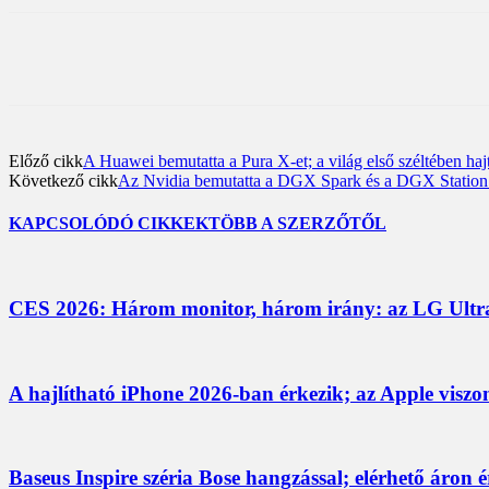
Előző cikk
A Huawei bemutatta a Pura X-et; a világ első széltében ha
Következő cikk
Az Nvidia bemutatta a DGX Spark és a DGX Station re
KAPCSOLÓDÓ CIKKEK
TÖBB A SZERZŐTŐL
CES 2026: Három monitor, három irány: az LG UltraG
A hajlítható iPhone 2026-ban érkezik; az Apple viszo
Baseus Inspire széria Bose hangzással; elérhető áron 