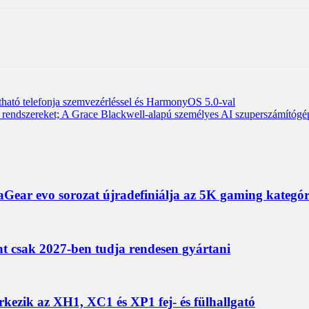
jtható telefonja szemvezérléssel és HarmonyOS 5.0-val
ndszereket; A Grace Blackwell-alapú személyes AI szuperszámítógépek a
ear evo sorozat újradefiniálja az 5K gaming kategór
nt csak 2027-ben tudja rendesen gyártani
érkezik az XH1, XC1 és XP1 fej- és fülhallgató