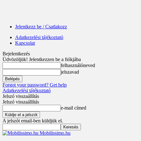
Jelentkezz be / Csatlakozz
Adatkezelési tájékoztató
Kapcsolat
Bejelentkezés
Üdvözöljük! Jelentkezzen be a fiókjába
felhasználóneved
jelszavad
Forgot your password? Get help
Adatkezelési tájékoztató
Jelszó visszaállítás
Jelszó visszaállítás
e-mail címed
A jelszót email-ben küldjük el.
Mobilissimo.hu