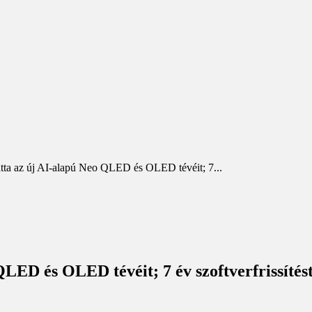
ta az új AI-alapú Neo QLED és OLED tévéit; 7...
LED és OLED tévéit; 7 év szoftverfrissíté