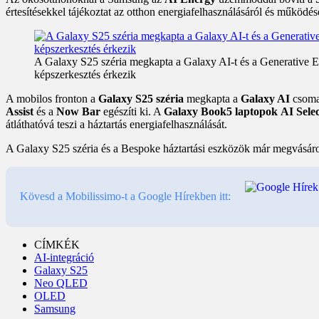
értesítésekkel tájékoztat az otthon energiafelhasználásáról és működés
A Galaxy S25 széria megkapta a Galaxy AI-t és a Generative Edit 
képszerkesztés érkezik
A mobilos fronton a
Galaxy S25 széria
megkapta a
Galaxy AI
csoma
Assist
és a
Now Bar
egészíti ki. A
Galaxy Book5 laptopok
AI Sele
átláthatóvá teszi a háztartás energiafelhasználását.
A Galaxy S25 széria és a Bespoke háztartási eszközök már megvásárolh
Kövesd a Mobilissimo-t a Google Hírekben itt:
CÍMKÉK
AI-integráció
Galaxy S25
Neo QLED
OLED
Samsung