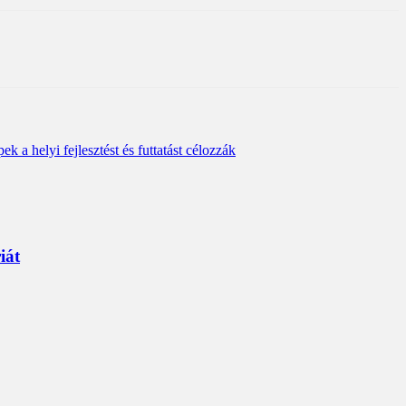
 helyi fejlesztést és futtatást célozzák
iát