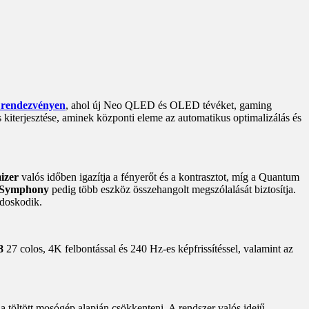
 rendezvényen
, ahol új Neo QLED és OLED tévéket, gaming
kiterjesztése, aminek központi eleme az automatikus optimalizálás és
izer
valós időben igazítja a fényerőt és a kontrasztot, míg a Quantum
Symphony
pedig több eszköz összehangolt megszólalását biztosítja.
doskodik.
8
27 colos, 4K felbontással és 240 Hz-es képfrissítéssel, valamint az
a töltött mosógép alapján csökkenteni. A rendszer valós idejű