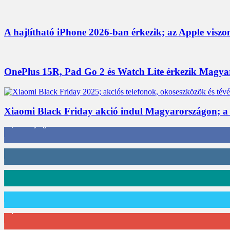
A hajlítható iPhone 2026-ban érkezik; az Apple viszo
OnePlus 15R, Pad Go 2 és Watch Lite érkezik Magyaro
Xiaomi Black Friday akció indul Magyarországon; a
3,452
Rajongók
412
Követő
59
Követő
101
Követő
2,589
Feliratkozó