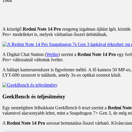
1064
A közelgő
Redmi Note 14 Pro
rengeteg izgalmas újítást ígér, köztü
Pro+ modelleket is, melyek várhatóan ősszel debütálnak.
A Digital Chat Station (
Weibo
) szerint a
Redmi Note 14 Pro
egy ívelt
Pro+ változatnál váltottak íveltre.
A hátlapi kamerarendszer is figyelemre méltó. A fő kamera 50 MP-es,
LYT-600 szenzort is találunk, amely 3x-os optikai zoomot kínál.
GeekBench és teljesítmény
Egy nemrégiben felbukkant GeekBench 6 teszt szerint a
Redmi Note
valamivel alacsonyabb lehet, mint a Snapdragon 7+ Gen 3, de még m
A
Redmi Note 14 Pro
sorozat bemutatása ősszel várható. Kíváncsian