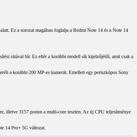
alatt. Ez a sorozat magában foglalja a Redmi Note 14 és a Note 14
ési rátával bír. Ez eltér a korábbi modell sík kijelzőjétől, amit csak a
seréli a korábbi 200 MP-es kamerát. Emellett egy periszkópos Sony
, illetve 3157 pontot a multi-core teszten. Az új CPU teljesítménye
te 14 Pro+ 5G változat.