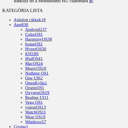
Iratkozz fel a Mobilissimo HU csatornára
itt
.
KATEGÓRIA LISTA
Ajánlott cikkek
18
App
830
Android
237
ColorOS
1
HarmonyOS
38
homeOS
1
HyperOS
30
iOS
189
iPadOS
41
MacOS
24
MagicOS
10
Nothing OS
1
One UI
62
OpenKylin
1
OriginOS
1
OxygenOS
19
Realme UI
11
Vega OS
1
visionOS
13
WatchOS
11
Wear OS
19
Windows
57
Crypto
1