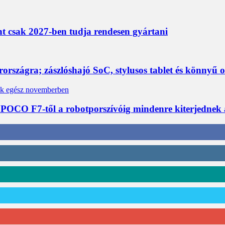
nt csak 2027-ben tudja rendesen gyártani
rszágra; zászlóshajó SoC, stylusos tablet és könnyű 
 POCO F7-től a robotporszívóig mindenre kiterjednek