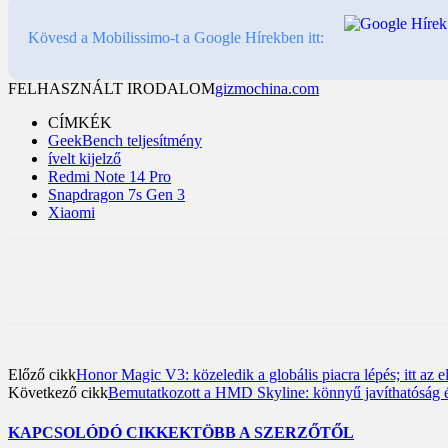
Kövesd a Mobilissimo-t a Google Hírekben itt:
FELHASZNÁLT IRODALOM
gizmochina.com
CÍMKÉK
GeekBench teljesítmény
ívelt kijelző
Redmi Note 14 Pro
Snapdragon 7s Gen 3
Xiaomi
Előző cikk
Honor Magic V3: közeledik a globális piacra lépés; itt az el
Következő cikk
Bemutatkozott a HMD Skyline: könnyű javíthatóság és
KAPCSOLÓDÓ CIKKEK
TÖBB A SZERZŐTŐL