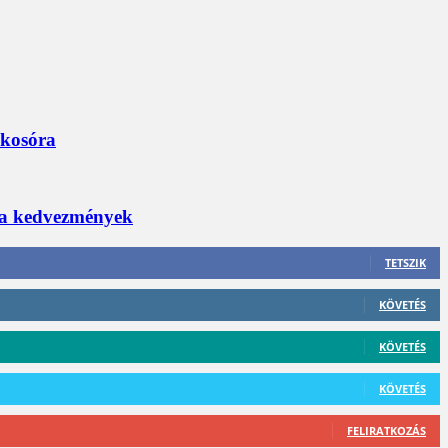
okosóra
 a kedvezmények
TETSZIK
KÖVETÉS
KÖVETÉS
KÖVETÉS
FELIRATKOZÁS