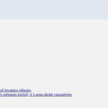
ső hivatalos előzetes
 prémium kijelző; A Lumia dizájn visszatérése