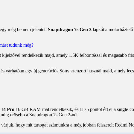
k egy még be nem jelentett
Snapdragon 7s Gen 3
lapkát a motorháztető 
 kijelzővel rendelkezik majd, amely 1.5K felbontással és magasabb frissít
 és várhatóan egy új generációs Sony szenzort használ majd, amely lec
 14 Pro
16 GB RAM-mal rendelkezik, és 1175 pontot ért el a single-core
indig erősebb a Snapdragon 7s Gen 2-nél.
 várjuk, hogy mit tartogat számunkra a még jobban felszerelt Redmi No