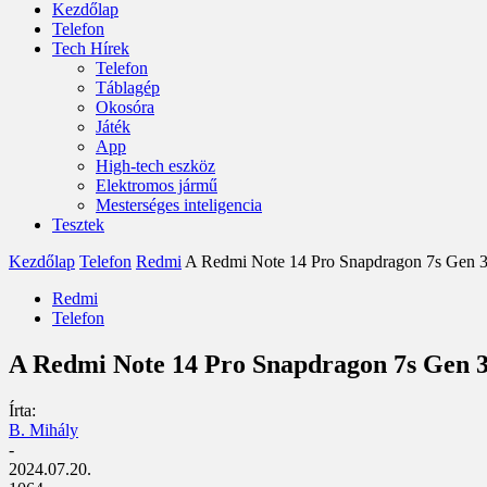
Kezdőlap
Telefon
Tech Hírek
Telefon
Táblagép
Okosóra
Játék
App
High-tech eszköz
Elektromos jármű
Mesterséges inteligencia
Tesztek
Kezdőlap
Telefon
Redmi
A Redmi Note 14 Pro Snapdragon 7s Gen 3 l
Redmi
Telefon
A Redmi Note 14 Pro Snapdragon 7s Gen 3
Írta:
B. Mihály
-
2024.07.20.