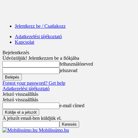
Jelentkezz be / Csatlakozz
Adatkezelési tájékoztató
Kapcsolat
Bejelentkezés
Üdvözöljük! Jelentkezzen be a fiókjába
felhasználóneved
jelszavad
Forgot your password? Get help
Adatkezelési tájékoztató
Jelszó visszaállítás
Jelszó visszaállítás
e-mail címed
A jelszót email-ben küldjük el.
Mobilissimo.hu