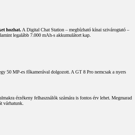
ket hozhat.
A Digital Chat Station – megbízható kínai szivárogtató –
alamint legalább 7.000 mAh-s akkumulátort kap.
 egy 50 MP-es főkamerával dolgozott. A GT 8 Pro nemcsak a nyers
artalmakra érzékeny felhasználók számára is fontos érv lehet. Megmarad
át várhatunk.