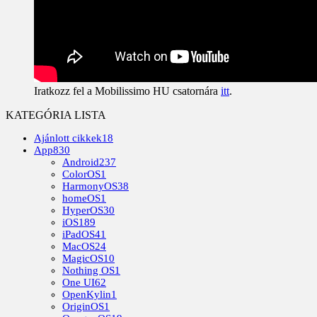
Iratkozz fel a Mobilissimo HU csatornára
itt
.
KATEGÓRIA LISTA
Ajánlott cikkek
18
App
830
Android
237
ColorOS
1
HarmonyOS
38
homeOS
1
HyperOS
30
iOS
189
iPadOS
41
MacOS
24
MagicOS
10
Nothing OS
1
One UI
62
OpenKylin
1
OriginOS
1