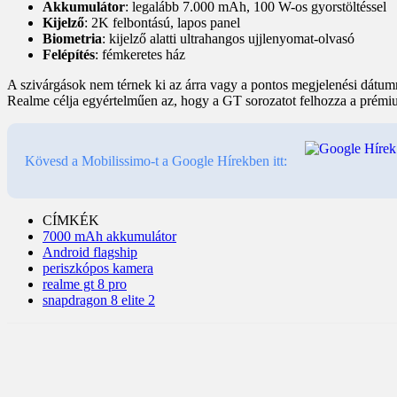
Akkumulátor
: legalább 7.000 mAh, 100 W-os gyorstöltéssel
Kijelző
: 2K felbontású, lapos panel
Biometria
: kijelző alatti ultrahangos ujjlenyomat-olvasó
Felépítés
: fémkeretes ház
A szivárgások nem térnek ki az árra vagy a pontos megjelenési dátumr
Realme célja egyértelműen az, hogy a GT sorozatot felhozza a prémi
Kövesd a Mobilissimo-t a Google Hírekben itt:
CÍMKÉK
7000 mAh akkumulátor
Android flagship
periszkópos kamera
realme gt 8 pro
snapdragon 8 elite 2