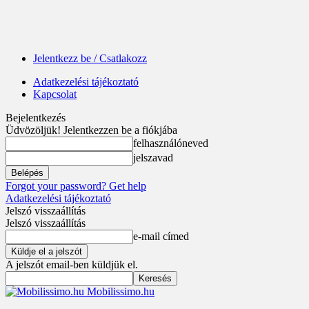
Jelentkezz be / Csatlakozz
Adatkezelési tájékoztató
Kapcsolat
Bejelentkezés
Üdvözöljük! Jelentkezzen be a fiókjába
felhasználóneved
jelszavad
Forgot your password? Get help
Adatkezelési tájékoztató
Jelszó visszaállítás
Jelszó visszaállítás
e-mail címed
A jelszót email-ben küldjük el.
Mobilissimo.hu