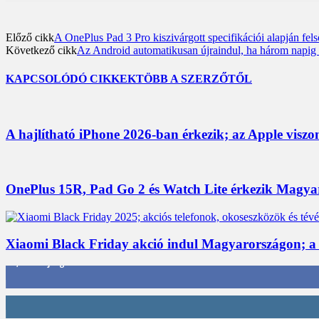
Előző cikk
A OnePlus Pad 3 Pro kiszivárgott specifikációi alapján fel
Következő cikk
Az Android automatikusan újraindul, ha három napig n
KAPCSOLÓDÓ CIKKEK
TÖBB A SZERZŐTŐL
A hajlítható iPhone 2026-ban érkezik; az Apple viszo
OnePlus 15R, Pad Go 2 és Watch Lite érkezik Magyaro
Xiaomi Black Friday akció indul Magyarországon; a
3,452
Rajongók
412
Követő