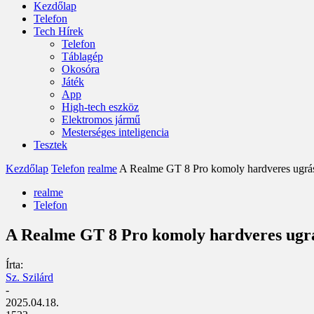
Kezdőlap
Telefon
Tech Hírek
Telefon
Táblagép
Okosóra
Játék
App
High-tech eszköz
Elektromos jármű
Mesterséges inteligencia
Tesztek
Kezdőlap
Telefon
realme
A Realme GT 8 Pro komoly hardveres ugrásr
realme
Telefon
A Realme GT 8 Pro komoly hardveres ugrá
Írta:
Sz. Szilárd
-
2025.04.18.