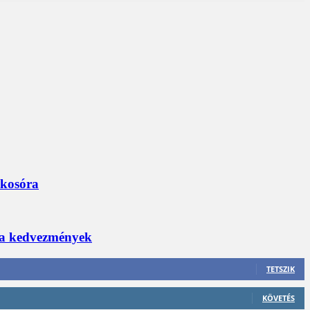
okosóra
 a kedvezmények
TETSZIK
KÖVETÉS