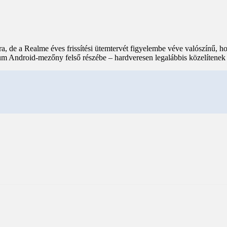
a, de a Realme éves frissítési ütemtervét figyelembe véve valószínű, h
um Android-mezőny felső részébe – hardveresen legalábbis közelítene