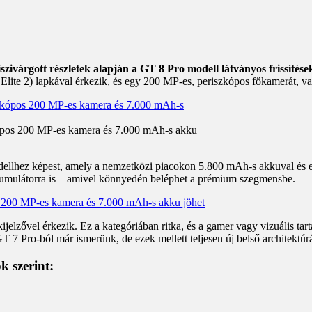
szivárgott részletek alapján a GT 8 Pro modell látványos frissítése
Elite 2) lapkával érkezik, és egy 200 MP-es, periszkópos főkamerát, v
kópos 200 MP-es kamera és 7.000 mAh-s akku
odellhez képest, amely a nemzetközi piacokon 5.800 mAh-s akkuval és
akkumulátorra is – amivel könnyedén beléphet a prémium szegmensbe.
kijelzővel érkezik. Ez a kategóriában ritka, és a gamer vagy vizuális t
GT 7 Pro-ból már ismerünk, de ezek mellett teljesen új belső architektúr
k szerint: