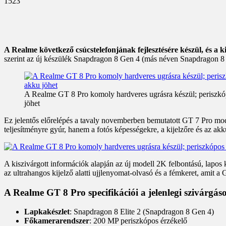
1523
A Realme következő csúcstelefonjának fejlesztésére készül, és a ki
szerint az új készülék Snapdragon 8 Gen 4 (más néven Snapdragon 8 
A Realme GT 8 Pro komoly hardveres ugrásra készül; perisz
jöhet
Ez jelentős előrelépés a tavaly novemberben bemutatott GT 7 Pro m
teljesítményre gyúr, hanem a fotós képességekre, a kijelzőre és az 
A kiszivárgott információk alapján az új modell 2K felbontású, lapos 
az ultrahangos kijelző alatti ujjlenyomat-olvasó és a fémkeret, amit a 
A Realme GT 8 Pro specifikációi a jelenlegi szivárgáso
Lapkakészlet
: Snapdragon 8 Elite 2 (Snapdragon 8 Gen 4)
Főkamerarendszer
: 200 MP periszkópos érzékelő