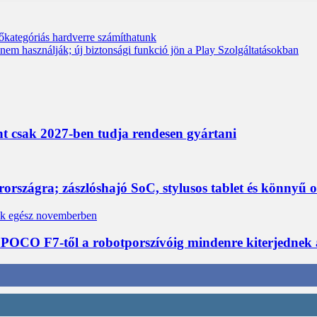
sőkategóriás hardverre számíthatunk
em használják; új biztonsági funkció jön a Play Szolgáltatásokban
nt csak 2027-ben tudja rendesen gyártani
rszágra; zászlóshajó SoC, stylusos tablet és könnyű 
 POCO F7-től a robotporszívóig mindenre kiterjednek