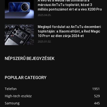
A vivo és a MediaTek dominálta a
márciusi AnTuTu toplistát; közel 3
milliós pontszámot ért el a vivo X200 Pro
2025.04.05.
Meglepő fordulat az AnTuTu decemberi
toplistáján: a Xiaomi eltűnt, a Red Magic
10 Pro+ az élen zárja 2024-et
2025.01.02.
NÉPSZERŰ BEJEGYZÉSEK
POPULAR CATEGORY
Telefon
1951
High-tech eszköz
529
Samsung
445