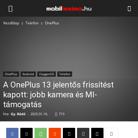
Mobilissimo.hu
Kezdőlap
Telefon
OnePlus
OnePlus
Android
OxygenOS
Telefon
A OnePlus 13 jelentős frissítést
kapott: jobb kamera és MI-
támogatás
Írta:
Gy. Rádó
-
2025.01.16.
713