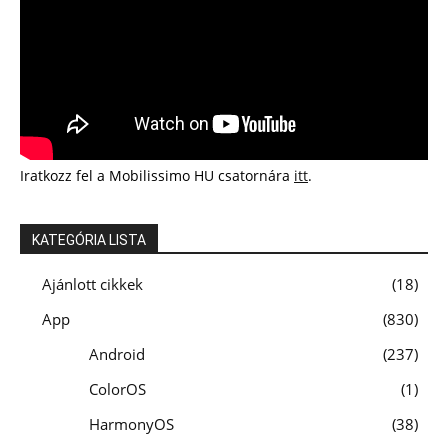
Iratkozz fel a Mobilissimo HU csatornára
itt
.
KATEGÓRIA LISTA
Ajánlott cikkek
18
App
830
Android
237
ColorOS
1
HarmonyOS
38