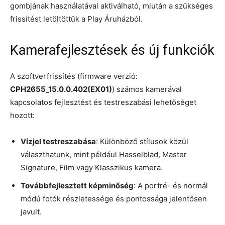
gombjának használatával aktiválható, miután a szükséges
frissítést letöltöttük a Play Áruházból.
Kamerafejlesztések és új funkciók
A szoftverfrissítés (firmware verzió:
CPH2655_15.0.0.402(EX01)
) számos kamerával
kapcsolatos fejlesztést és testreszabási lehetőséget
hozott:
Vízjel testreszabása
: Különböző stílusok közül
választhatunk, mint például Hasselblad, Master
Signature, Film vagy Klasszikus kamera.
Továbbfejlesztett képminőség
: A portré- és normál
módú fotók részletessége és pontossága jelentősen
javult.