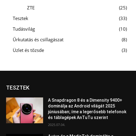
ZTE
25
Tesztek
33
Tudásvilág
10
Űrkutatás és csillagászat
8
Üzlet és tőzsde
3
TESZTEK
A Snapdragon 8 és a Dimensity 9400+
dominálja az Android világát 2025
júniusában; íme a legerősebb telefonok
és táblagépek AnTuTu szerint
2025.07.04.