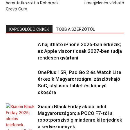
bemutatkozott a Roborock
i megjelenés várható
Qrevo Curv
KAPCSOLÓDÓ CIKKEK
TÖBB A SZERZŐTŐL
A hajlítható iPhone 2026-ban érkezik;
az Apple viszont csak 2027-ben tudja
rendesen gyártani
OnePlus 15R, Pad Go 2 és Watch Lite
érkezik Magyarországra; zászlóshajó
SoC, stylusos tablet és könnyű
okosóra
Xiaomi Black Friday akció indul
Magyarországon; a POCO F7-től a
robotporszívóig mindenre kiterjednek
a kedvezmények