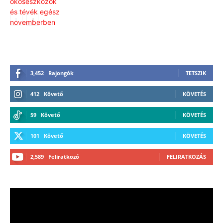
3,452
Rajongók
TETSZIK
412
Követő
KÖVETÉS
59
Követő
KÖVETÉS
101
Követő
KÖVETÉS
2,589
Feliratkozó
FELIRATKOZÁS