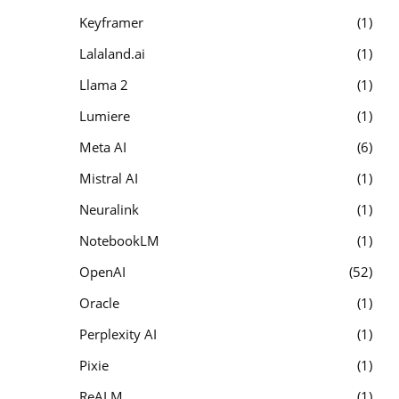
Keyframer
1
Lalaland.ai
1
Llama 2
1
Lumiere
1
Meta AI
6
Mistral AI
1
Neuralink
1
NotebookLM
1
OpenAI
52
Oracle
1
Perplexity AI
1
Pixie
1
ReALM
1