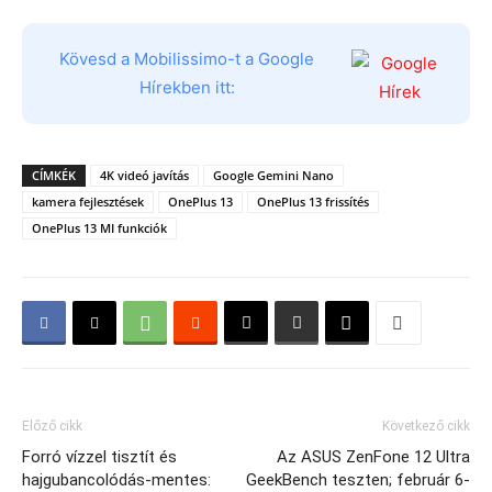
Kövesd a Mobilissimo-t a Google
Hírekben itt:
CÍMKÉK
4K videó javítás
Google Gemini Nano
kamera fejlesztések
OnePlus 13
OnePlus 13 frissítés
OnePlus 13 MI funkciók
Előző cikk
Következő cikk
Forró vízzel tisztít és
Az ASUS ZenFone 12 Ultra
hajgubancolódás-mentes:
GeekBench teszten; február 6-