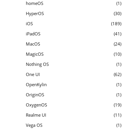
homeOS
1
HyperOS
30
iOS
189
iPadOS
41
MacOS
24
MagicOS
10
Nothing OS
1
One UI
62
OpenKylin
1
OriginOS
1
OxygenOS
19
Realme UI
11
Vega OS
1