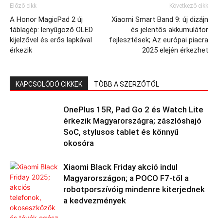
Előző cikk
Következő cikk
A Honor MagicPad 2 új
Xiaomi Smart Band 9: új dizájn
táblagép: lenyűgöző OLED
és jelentős akkumulátor
kijelzővel és erős lapkával
fejlesztések; Az európai piacra
érkezik
2025 elején érkezhet
KAPCSOLÓDÓ CIKKEK
TÖBB A SZERZŐTŐL
OnePlus 15R, Pad Go 2 és Watch Lite
érkezik Magyarországra; zászlóshajó
SoC, stylusos tablet és könnyű
okosóra
Xiaomi Black Friday akció indul
Magyarországon; a POCO F7-től a
robotporszívóig mindenre kiterjednek
a kedvezmények