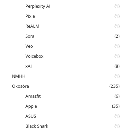
Perplexity AI
1
Pixie
1
ReALM
1
Sora
2
Veo
1
Voicebox
1
xAI
8
NMHH
1
Okosóra
235
Amazfit
6
Apple
35
ASUS
1
Black Shark
1