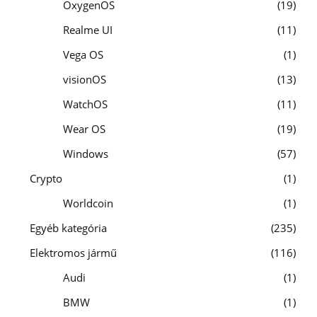
OxygenOS
19
Realme UI
11
Vega OS
1
visionOS
13
WatchOS
11
Wear OS
19
Windows
57
Crypto
1
Worldcoin
1
Egyéb kategória
235
Elektromos jármű
116
Audi
1
BMW
1