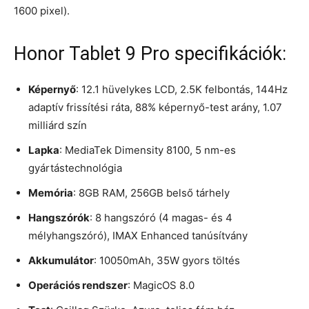
1600 pixel).
Honor Tablet 9 Pro specifikációk:
Képernyő
: 12.1 hüvelykes LCD, 2.5K felbontás, 144Hz
adaptív frissítési ráta, 88% képernyő-test arány, 1.07
milliárd szín
Lapka
: MediaTek Dimensity 8100, 5 nm-es
gyártástechnológia
Memória
: 8GB RAM, 256GB belső tárhely
Hangszórók
: 8 hangszóró (4 magas- és 4
mélyhangszóró), IMAX Enhanced tanúsítvány
Akkumulátor
: 10050mAh, 35W gyors töltés
Operációs rendszer
: MagicOS 8.0