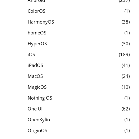
ColorOS
1
HarmonyOS
38
homeOS
1
HyperOS
30
iOS
189
iPadOS
41
MacOS
24
MagicOS
10
Nothing OS
1
One UI
62
OpenKylin
1
OriginOS
1