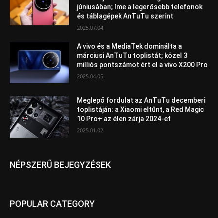
júniusában; íme a legerősebb telefonok
és táblagépek AnTuTu szerint
2025.07.04.
A vivo és a MediaTek dominálta a
márciusi AnTuTu toplistát; közel 3
milliós pontszámot ért el a vivo X200 Pro
2025.04.05.
Meglepő fordulat az AnTuTu decemberi
toplistáján: a Xiaomi eltűnt, a Red Magic
10 Pro+ az élen zárja 2024-et
2025.01.02.
NÉPSZERŰ BEJEGYZÉSEK
POPULAR CATEGORY