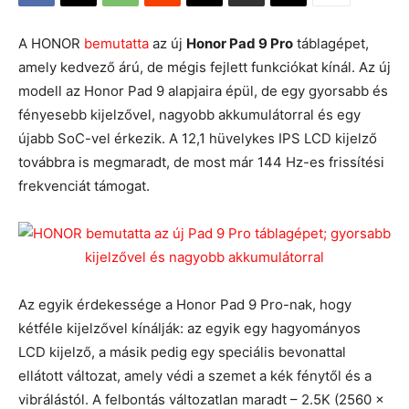
A HONOR
bemutatta
az új
Honor Pad 9 Pro
táblagépet,
amely kedvező árú, de mégis fejlett funkciókat kínál. Az új
modell az Honor Pad 9 alapjaira épül, de egy gyorsabb és
fényesebb kijelzővel, nagyobb akkumulátorral és egy
újabb SoC-vel érkezik. A 12,1 hüvelykes IPS LCD kijelző
továbbra is megmaradt, de most már 144 Hz-es frissítési
frekvenciát támogat.
Az egyik érdekessége a Honor Pad 9 Pro-nak, hogy
kétféle kijelzővel kínálják: az egyik egy hagyományos
LCD kijelző, a másik pedig egy speciális bevonattal
ellátott változat, amely védi a szemet a kék fénytől és a
vibrálástól. A felbontás változatlan maradt – 2.5K (2560 x