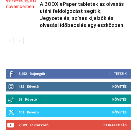
A BOOX ePaper tabletek az olvasás
utáni feldolgozást segítik;
Jegyzetelés, színes kijelzők és
olvasási időbecslés egy eszközben
3,452
Rajongók
TETSZIK
412
Követő
KÖVETÉS
59
Követő
KÖVETÉS
101
Követő
KÖVETÉS
2,589
Feliratkozó
FELIRATKOZÁS