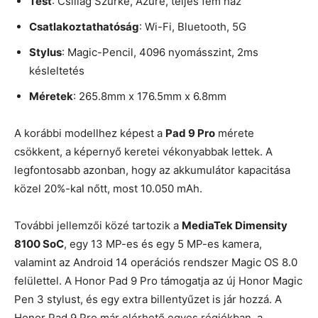
Test
: Csillag Szürke, Azure, teljes fém ház
Csatlakoztathatóság
: Wi-Fi, Bluetooth, 5G
Stylus
: Magic-Pencil, 4096 nyomásszint, 2ms
késleltetés
Méretek
: 265.8mm x 176.5mm x 6.8mm
A korábbi modellhez képest a
Pad 9 Pro
mérete
csökkent, a képernyő keretei vékonyabbak lettek. A
legfontosabb azonban, hogy az akkumulátor kapacitása
közel 20%-kal nőtt, most 10.050 mAh.
További jellemzői közé tartozik a
MediaTek Dimensity
8100 SoC
, egy 13 MP-es és egy 5 MP-es kamera,
valamint az Android 14 operációs rendszer Magic OS 8.0
felülettel. A Honor Pad 9 Pro támogatja az új Honor Magic
Pen 3 stylust, és egy extra billentyűzet is jár hozzá. A
Honor Pad 9 Pro már elérhető egyes régiókban, a