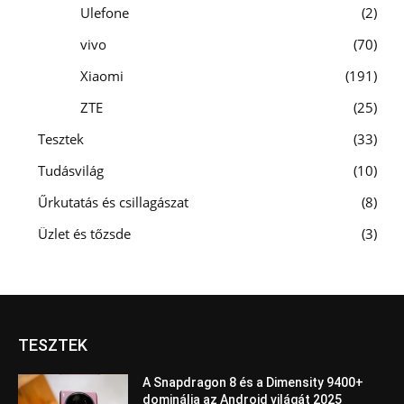
Ulefone
2
vivo
70
Xiaomi
191
ZTE
25
Tesztek
33
Tudásvilág
10
Űrkutatás és csillagászat
8
Üzlet és tőzsde
3
TESZTEK
A Snapdragon 8 és a Dimensity 9400+
dominálja az Android világát 2025