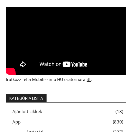
Iratkozz fel a Mobilissimo HU csatornára
itt
.
KATEGÓRIA LISTA
Ajánlott cikkek
18
App
830
Android
237