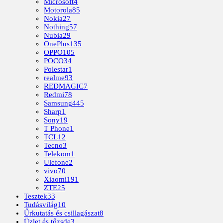
Microsoft
4
Motorola
85
Nokia
27
Nothing
57
Nubia
29
OnePlus
135
OPPO
105
POCO
34
Polestar
1
realme
93
REDMAGIC
7
Redmi
78
Samsung
445
Sharp
1
Sony
19
T Phone
1
TCL
12
Tecno
3
Telekom
1
Ulefone
2
vivo
70
Xiaomi
191
ZTE
25
Tesztek
33
Tudásvilág
10
Űrkutatás és csillagászat
8
Üzlet és tőzsde
3