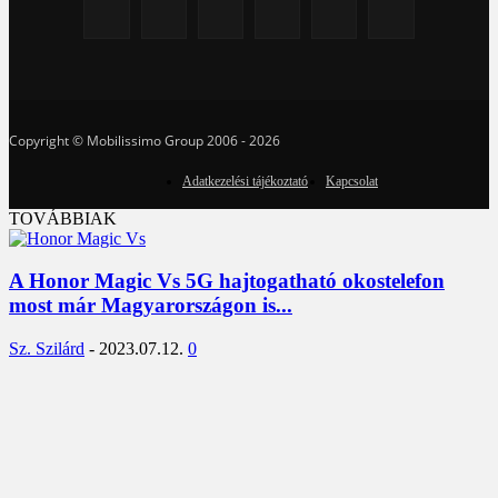
Copyright © Mobilissimo Group 2006 - 2026
Adatkezelési tájékoztató
Kapcsolat
TOVÁBBIAK
A Honor Magic Vs 5G hajtogatható okostelefon
most már Magyarországon is...
Sz. Szilárd
-
2023.07.12.
0