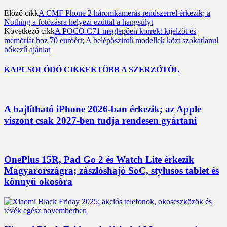
Előző cikk
A CMF Phone 2 háromkamerás rendszerrel érkezik; a
Nothing a fotózásra helyezi ezúttal a hangsúlyt
Következő cikk
A POCO C71 meglepően korrekt kijelzőt és
memóriát hoz 70 euróért; A belépőszintű modellek közt szokatlanul
bőkezű ajánlat
KAPCSOLÓDÓ CIKKEK
TÖBB A SZERZŐTŐL
A hajlítható iPhone 2026-ban érkezik; az Apple
viszont csak 2027-ben tudja rendesen gyártani
OnePlus 15R, Pad Go 2 és Watch Lite érkezik
Magyarországra; zászlóshajó SoC, stylusos tablet és
könnyű okosóra