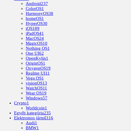
Android
237
ColorOS
1
HarmonyOS
38
homeOS
1
HyperOS
30
iOS
189
iPadOS
41
MacOS
24
MagicOS
10
Nothing OS
1
One UI
62
OpenKylin
1
OriginOS
1
OxygenOS
19
Realme UI
11
Vega OS
1
visionOS
13
WatchOS
11
Wear OS
19
Windows
57
Crypto
1
Worldcoin
1
Egyéb kategória
235
Elektromos jármű
116
Audi
1
BMW
1