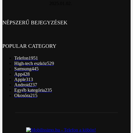
2025.01.02.
NÉPSZERŰ BEJEGYZÉSEK
POPULAR CATEGORY
Telefon
1951
High-tech eszköz
529
Samsung
445
App
428
Apple
313
Android
237
Egyéb kategória
235
Okosóra
215