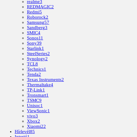
realme
3
REDMAGIC
2
Redmi
5
Roborock
2
Samsung
57
Sandberg
3
SMIC
4
Sonos
11
Sony
39
Starlink
1
SteelSeries
2
Synology
2
TCL
8
Technics
1
Tenda
2
Texas Instruments
2
Thermaltake
4
TP-Link
1
Tronsmart
1
TSMC
9
Unisoc
1
ViewSonic
1
vivo
3
Xbox
2
Xiaomi
22
Hírlevél
85
Interjú
1