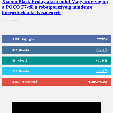
Xiaomi Black Friday akció indul Magyarországon;
a POCO F7-től a robotporszívóig mindenre
kiterjednek a kedvezmények
3,452
Rajongók
TETSZIK
412
Követő
KÖVETÉS
59
Követő
KÖVETÉS
101
Követő
KÖVETÉS
2,589
Feliratkozó
FELIRATKOZÁS