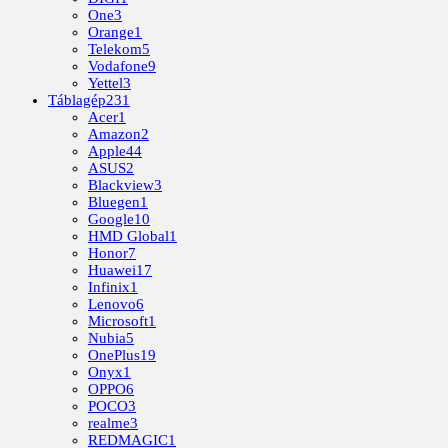
One
3
Orange
1
Telekom
5
Vodafone
9
Yettel
3
Táblagép
231
Acer
1
Amazon
2
Apple
44
ASUS
2
Blackview
3
Bluegen
1
Google
10
HMD Global
1
Honor
7
Huawei
17
Infinix
1
Lenovo
6
Microsoft
1
Nubia
5
OnePlus
19
Onyx
1
OPPO
6
POCO
3
realme
3
REDMAGIC
1