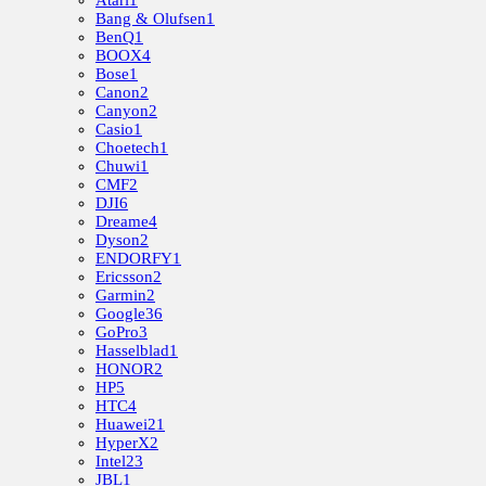
Atari
1
Bang & Olufsen
1
BenQ
1
BOOX
4
Bose
1
Canon
2
Canyon
2
Casio
1
Choetech
1
Chuwi
1
CMF
2
DJI
6
Dreame
4
Dyson
2
ENDORFY
1
Ericsson
2
Garmin
2
Google
36
GoPro
3
Hasselblad
1
HONOR
2
HP
5
HTC
4
Huawei
21
HyperX
2
Intel
23
JBL
1