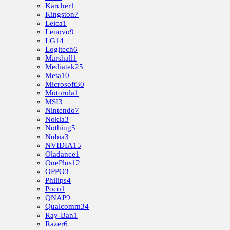
Kärcher
1
Kingston
7
Leica
1
Lenovo
9
LG
14
Logitech
6
Marshall
1
Mediatek
25
Meta
10
Microsoft
30
Motorola
1
MSI
3
Nintendo
7
Nokia
3
Nothing
5
Nubia
3
NVIDIA
15
Oladance
1
OnePlus
12
OPPO
3
Philips
4
Poco
1
QNAP
9
Qualcomm
34
Ray-Ban
1
Razer
6