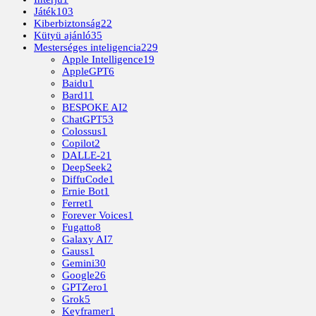
Játék
103
Kiberbiztonság
22
Kütyü ajánló
35
Mesterséges inteligencia
229
Apple Intelligence
19
AppleGPT
6
Baidu
1
Bard
11
BESPOKE AI
2
ChatGPT
53
Colossus
1
Copilot
2
DALLE-2
1
DeepSeek
2
DiffuCode
1
Ernie Bot
1
Ferret
1
Forever Voices
1
Fugatto
8
Galaxy AI
7
Gauss
1
Gemini
30
Google
26
GPTZero
1
Grok
5
Keyframer
1