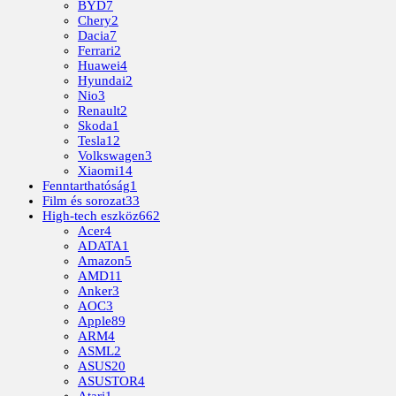
BYD
7
Chery
2
Dacia
7
Ferrari
2
Huawei
4
Hyundai
2
Nio
3
Renault
2
Skoda
1
Tesla
12
Volkswagen
3
Xiaomi
14
Fenntarthatóság
1
Film és sorozat
33
High-tech eszköz
662
Acer
4
ADATA
1
Amazon
5
AMD
11
Anker
3
AOC
3
Apple
89
ARM
4
ASML
2
ASUS
20
ASUSTOR
4