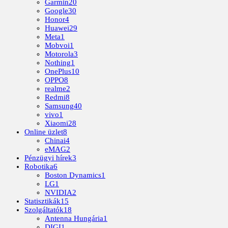
Garmin
20
Google
30
Honor
4
Huawei
29
Meta
1
Mobvoi
1
Motorola
3
Nothing
1
OnePlus
10
OPPO
8
realme
2
Redmi
8
Samsung
40
vivo
1
Xiaomi
28
Online üzlet
8
Chinai
4
eMAG
2
Pénzügyi hírek
3
Robotika
6
Boston Dynamics
1
LG
1
NVIDIA
2
Statisztikák
15
Szolgáltatók
18
Antenna Hungária
1
DIGI
1