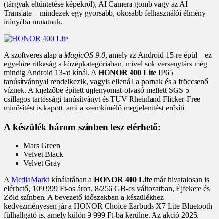
(tárgyak eltüntetése képekről), AI Camera gomb vagy az AI
Translate – mindezek egy gyorsabb, okosabb felhasználói élmény
irányába mutatnak.
A szoftveres alap a
MagicOS 9.0
, amely az Android 15-re épül – ez
egyelőre ritkaság a középkategóriában, mivel sok versenytárs még
mindig Android 13-at kínál. A
HONOR 400 Lite
IP65
tanúsítvánnyal rendelkezik, vagyis ellenáll a pornak és a fröccsenő
víznek. A kijelzőbe épített ujjlenyomat-olvasó mellett SGS 5
csillagos tartóssági tanúsítványt és TUV Rheinland Flicker-Free
minősítést is kapott, ami a szemkímélő megjelenítést erősíti.
A készülék három színben lesz elérhető:
Mars Green
Velvet Black
Velvet Gray
A
MediaMarkt
kínálatában a
HONOR 400 Lite
már hivatalosan is
elérhető, 109 999 Ft-os áron, 8/256 GB-os változatban, Éjfekete és
Zöld színben. A bevezető időszakban a készülékhez
kedvezményesen jár a HONOR Choice Earbuds X7 Lite Bluetooth
fülhallgató is, amely külön 9 999 Ft-ba kerülne. Az akció 2025.