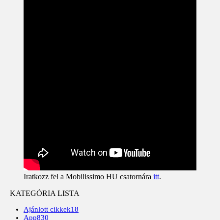
Iratkozz fel a Mobilissimo HU csatornára
itt
.
KATEGÓRIA LISTA
Ajánlott cikkek
18
App
830