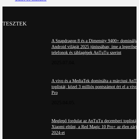
TESZTEK
A Snapdragon 8 és a Dimensity 9400+ dominálja 
Android világát 2025 júniusában; íme a legerőseb
telefonok és táblagépek AnTuTu szerint
2025.07.04.
A vivo és a MediaTek dominálta a márciusi AnT
toplistát; közel 3 milliós pontszámot ért el a viv
Pro
2025.04.05.
Meglepő fordulat az AnTuTu decemberi toplistájá
Xiaomi eltűnt, a Red Magic 10 Pro+ az élen zárja
2024-et