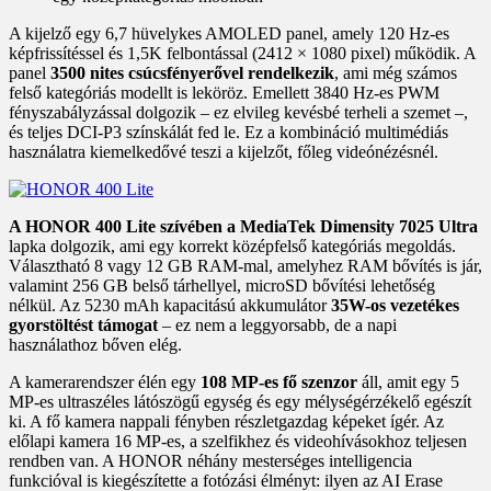
A kijelző egy 6,7 hüvelykes AMOLED panel, amely 120 Hz-es
képfrissítéssel és 1,5K felbontással (2412 × 1080 pixel) működik. A
panel
3500 nites csúcsfényerővel rendelkezik
, ami még számos
felső kategóriás modellt is leköröz. Emellett 3840 Hz-es PWM
fényszabályzással dolgozik – ez elvileg kevésbé terheli a szemet –,
és teljes DCI-P3 színskálát fed le. Ez a kombináció multimédiás
használatra kiemelkedővé teszi a kijelzőt, főleg videónézésnél.
A HONOR 400 Lite szívében a MediaTek Dimensity 7025 Ultra
lapka dolgozik, ami egy korrekt középfelső kategóriás megoldás.
Választható 8 vagy 12 GB RAM-mal, amelyhez RAM bővítés is jár,
valamint 256 GB belső tárhellyel, microSD bővítési lehetőség
nélkül. Az 5230 mAh kapacitású akkumulátor
35W-os vezetékes
gyorstöltést támogat
– ez nem a leggyorsabb, de a napi
használathoz bőven elég.
A kamerarendszer élén egy
108 MP-es fő szenzor
áll, amit egy 5
MP-es ultraszéles látószögű egység és egy mélységérzékelő egészít
ki. A fő kamera nappali fényben részletgazdag képeket ígér. Az
előlapi kamera 16 MP-es, a szelfikhez és videohívásokhoz teljesen
rendben van. A HONOR néhány mesterséges intelligencia
funkcióval is kiegészítette a fotózási élményt: ilyen az AI Erase