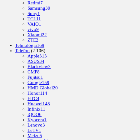
Redmi
7
Samsung
39
Sony
1
TCL
11
VAIO
1
vivo
9
Xiaomi
22
ZTE
2
Tehnológia
169
Telefon
(2 106)
Apple
313
ASUS
34
Blackview
3
CMF
8
Fujitsu
1
Google
159
HMD Global
20
Honor
114
HTC
4
Huawei
148
Infinix
11
iQOO
6
Kyocera
1
Lenovo
3
LeTV
1
Meizu
5