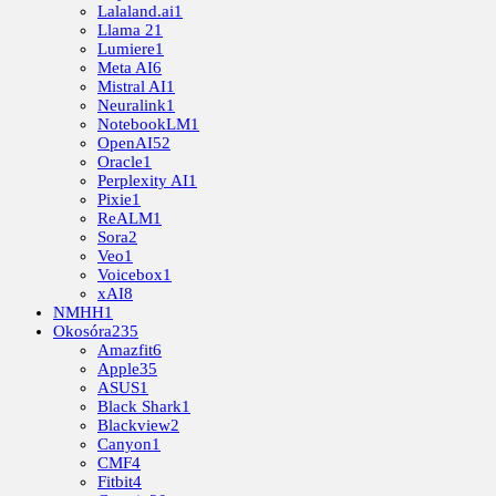
Lalaland.ai
1
Llama 2
1
Lumiere
1
Meta AI
6
Mistral AI
1
Neuralink
1
NotebookLM
1
OpenAI
52
Oracle
1
Perplexity AI
1
Pixie
1
ReALM
1
Sora
2
Veo
1
Voicebox
1
xAI
8
NMHH
1
Okosóra
235
Amazfit
6
Apple
35
ASUS
1
Black Shark
1
Blackview
2
Canyon
1
CMF
4
Fitbit
4