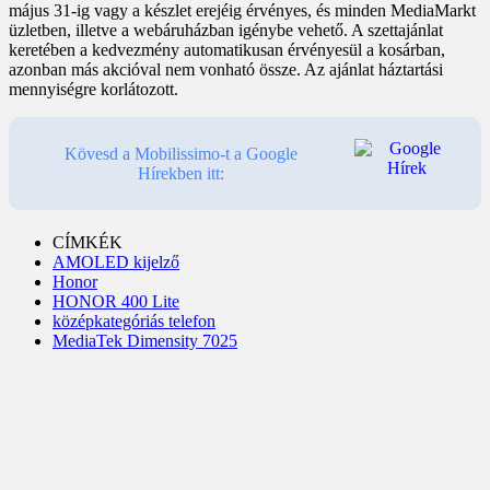
május 31-ig vagy a készlet erejéig érvényes, és minden MediaMarkt
üzletben, illetve a webáruházban igénybe vehető. A szettajánlat
keretében a kedvezmény automatikusan érvényesül a kosárban,
azonban más akcióval nem vonható össze. Az ajánlat háztartási
mennyiségre korlátozott.
Kövesd a Mobilissimo-t a Google
Hírekben itt:
CÍMKÉK
AMOLED kijelző
Honor
HONOR 400 Lite
középkategóriás telefon
MediaTek Dimensity 7025