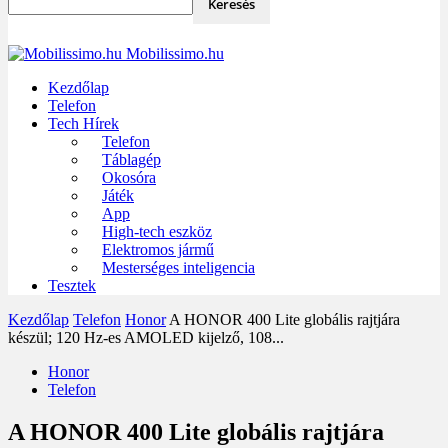
Mobilissimo.hu
Kezdőlap
Telefon
Tech Hírek
Telefon
Táblagép
Okosóra
Játék
App
High-tech eszköz
Elektromos jármű
Mesterséges inteligencia
Tesztek
Kezdőlap
Telefon
Honor
A HONOR 400 Lite globális rajtjára
készül; 120 Hz-es AMOLED kijelző, 108...
Honor
Telefon
A HONOR 400 Lite globális rajtjára