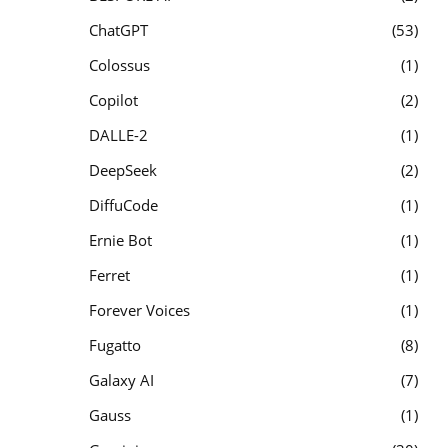
ChatGPT
53
Colossus
1
Copilot
2
DALLE-2
1
DeepSeek
2
DiffuCode
1
Ernie Bot
1
Ferret
1
Forever Voices
1
Fugatto
8
Galaxy AI
7
Gauss
1