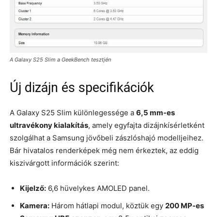
A Galaxy S25 Slim a GeekBench tesztjén
Új dizájn és specifikációk
A Galaxy S25 Slim különlegessége a
6,5 mm-es
ultravékony kialakítás
, amely egyfajta dizájnkísérletként
szolgálhat a Samsung jövőbeli zászlóshajó modelljeihez.
Bár hivatalos renderképek még nem érkeztek, az eddig
kiszivárgott információk szerint:
Kijelző:
6,6 hüvelykes AMOLED panel.
Kamera:
Három hátlapi modul, köztük egy
200 MP-es