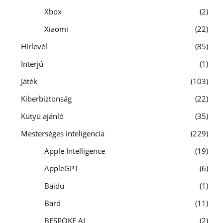
Xbox
2
Xiaomi
22
Hírlevél
85
Interjú
1
Játék
103
Kiberbiztonság
22
Kütyü ajánló
35
Mesterséges inteligencia
229
Apple Intelligence
19
AppleGPT
6
Baidu
1
Bard
11
BESPOKE AI
2