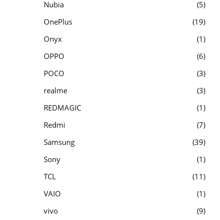
Nubia
5
OnePlus
19
Onyx
1
OPPO
6
POCO
3
realme
3
REDMAGIC
1
Redmi
7
Samsung
39
Sony
1
TCL
11
VAIO
1
vivo
9