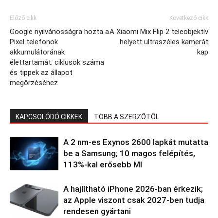
Előző cikk
Következő cikk
Google nyilvánosságra hozta a
A Xiaomi Mix Flip 2 teleobjektív
Pixel telefonok
helyett ultraszéles kamerát
akkumulátorának
kap
élettartamát: ciklusok száma
és tippek az állapot
megőrzéséhez
KAPCSOLÓDÓ CIKKEK
TÖBB A SZERZŐTŐL
A 2 nm-es Exynos 2600 lapkát mutatta
be a Samsung; 10 magos felépítés,
113%-kal erősebb MI
A hajlítható iPhone 2026-ban érkezik;
az Apple viszont csak 2027-ben tudja
rendesen gyártani