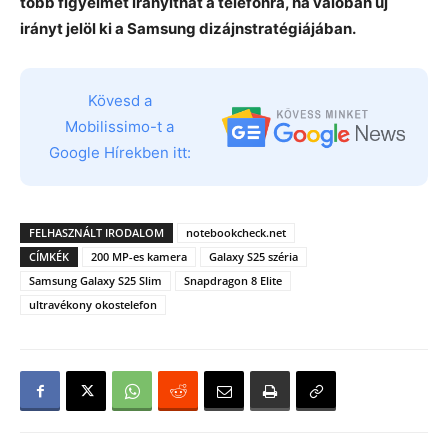
több figyelmet irányíthat a telefonra, ha valóban új
irányt jelöl ki a Samsung dizájnstratégiájában.
Kövesd a
Mobilissimo-t a
Google Hírekben itt:
FELHASZNÁLT IRODALOM
notebookcheck.net
CÍMKÉK
200 MP-es kamera
Galaxy S25 széria
Samsung Galaxy S25 Slim
Snapdragon 8 Elite
ultravékony okostelefon