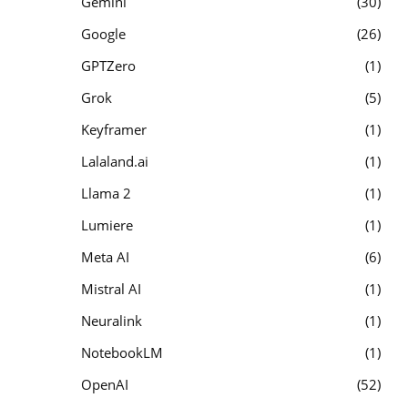
Gemini
30
Google
26
GPTZero
1
Grok
5
Keyframer
1
Lalaland.ai
1
Llama 2
1
Lumiere
1
Meta AI
6
Mistral AI
1
Neuralink
1
NotebookLM
1
OpenAI
52