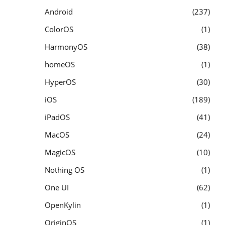
Android
237
ColorOS
1
HarmonyOS
38
homeOS
1
HyperOS
30
iOS
189
iPadOS
41
MacOS
24
MagicOS
10
Nothing OS
1
One UI
62
OpenKylin
1
OriginOS
1