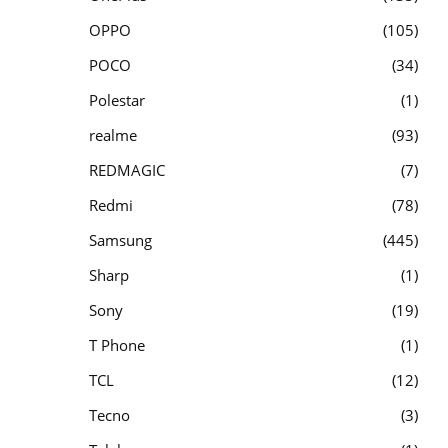
OPPO
105
POCO
34
Polestar
1
realme
93
REDMAGIC
7
Redmi
78
Samsung
445
Sharp
1
Sony
19
T Phone
1
TCL
12
Tecno
3