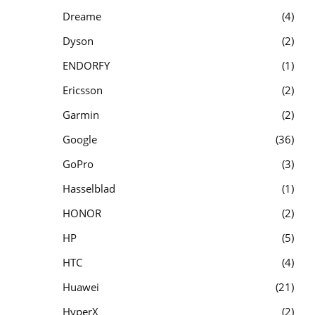
Dreame
4
Dyson
2
ENDORFY
1
Ericsson
2
Garmin
2
Google
36
GoPro
3
Hasselblad
1
HONOR
2
HP
5
HTC
4
Huawei
21
HyperX
2