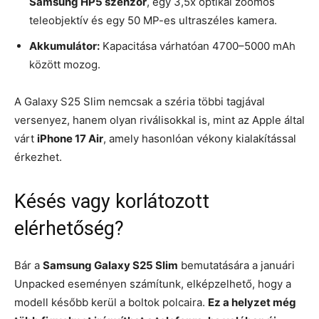
Samsung HP5 szenzor
, egy 3,5x optikai zoomos
teleobjektív és egy 50 MP-es ultraszéles kamera.
Akkumulátor:
Kapacitása várhatóan 4700–5000 mAh
között mozog.
A Galaxy S25 Slim nemcsak a széria többi tagjával
versenyez, hanem olyan riválisokkal is, mint az Apple által
várt
iPhone 17 Air
, amely hasonlóan vékony kialakítással
érkezhet.
Késés vagy korlátozott
elérhetőség?
Bár a
Samsung Galaxy S25 Slim
bemutatására a januári
Unpacked eseményen számítunk, elképzelhető, hogy a
modell később kerül a boltok polcaira.
Ez a helyzet még