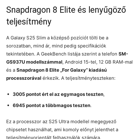
Snapdragon 8 Elite és lenyűgöző
teljesítmény
A Galaxy S25 Slim a középső pozíciót tölti be a
sorozatban, mind ár, mind pedig specifikációk
tekintetében. A GeekBench listája szerint a telefon
SM-
GS937U modellszámmal
, Android 15-tel, 12 GB RAM-mal
és a
Snapdragon 8 Elite „For Galaxy” kiadású
processzorával
érkezik. A teljesítményteszteken:
3005 pontot ért el az egymagos teszten
,
6945 pontot a többmagos teszten
.
Ez a processzor az S25 Ultra modellel megegyező
chipsetet használhat, ami komoly előnyt jelenthet a
teljesítményorientált felhasználók számára.