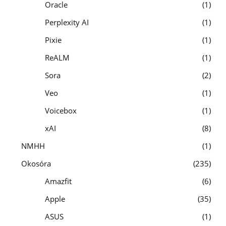
Oracle
1
Perplexity AI
1
Pixie
1
ReALM
1
Sora
2
Veo
1
Voicebox
1
xAI
8
NMHH
1
Okosóra
235
Amazfit
6
Apple
35
ASUS
1