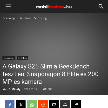
Mobilissimo.hu
Kezdőlap
Telefon
Samsung
Samsung
Telefon
A Galaxy S25 Slim a GeekBench
tesztjén; Snapdragon 8 Elite és 200
MP-es kamera
Írta:
B. Mihály
-
2025.01.12.
885