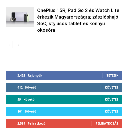
OnePlus 15R, Pad Go 2 és Watch Lite
érkezik Magyarországra; zászlóshajó
SoC, stylusos tablet és könnyű
okosóra
3,452
Rajongók
TETSZIK
412
Követő
KÖVETÉS
59
Követő
KÖVETÉS
101
Követő
KÖVETÉS
2,589
Feliratkozó
FELIRATKOZÁS