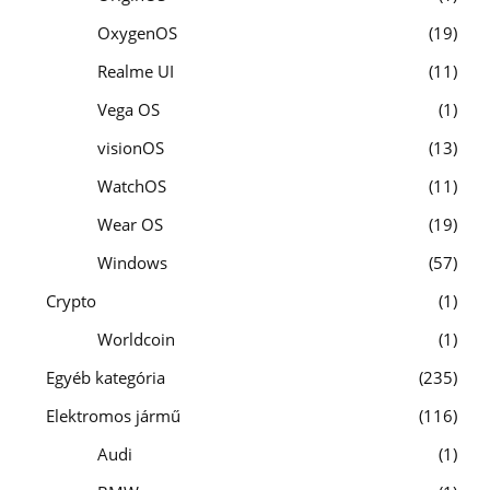
OxygenOS
19
Realme UI
11
Vega OS
1
visionOS
13
WatchOS
11
Wear OS
19
Windows
57
Crypto
1
Worldcoin
1
Egyéb kategória
235
Elektromos jármű
116
Audi
1