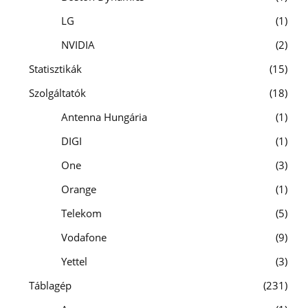
LG
1
NVIDIA
2
Statisztikák
15
Szolgáltatók
18
Antenna Hungária
1
DIGI
1
One
3
Orange
1
Telekom
5
Vodafone
9
Yettel
3
Táblagép
231