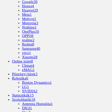
Google
30
Honor
4
Huawei
29
Meta
1
Mobvoi
1
Motorola
3
Nothing
1
OnePlus
10
OPPO
8
realme
2
Redmi
8
Samsung
40
vivo
1
Xiaomi
28
Online üzlet
8
Chinai
4
eMAG
2
Pénzügyi hírek
3
Robotika
6
Boston Dynamics
1
LG
1
NVIDIA
2
Statisztikák
15
Szolgáltatók
18
Antenna Hungária
1
DIGI
1