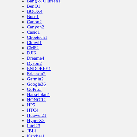
Bang & Olufsen
1
BenQ
1
BOOX
4
Bose
1
Canon
2
Canyon
2
Casio
1
Choetech
1
Chuwi
1
CMF
2
DJI
6
Dreame
4
Dyson
2
ENDORFY
1
Ericsson
2
Garmin
2
Google
36
GoPro
3
Hasselblad
1
HONOR
2
HP
5
HTC
4
Huawei
21
HyperX
2
Intel
23
JBL
1
Kärcher
1