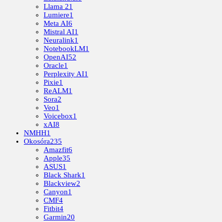
Llama 2
1
Lumiere
1
Meta AI
6
Mistral AI
1
Neuralink
1
NotebookLM
1
OpenAI
52
Oracle
1
Perplexity AI
1
Pixie
1
ReALM
1
Sora
2
Veo
1
Voicebox
1
xAI
8
NMHH
1
Okosóra
235
Amazfit
6
Apple
35
ASUS
1
Black Shark
1
Blackview
2
Canyon
1
CMF
4
Fitbit
4
Garmin
20