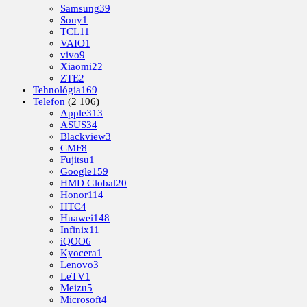
Samsung
39
Sony
1
TCL
11
VAIO
1
vivo
9
Xiaomi
22
ZTE
2
Tehnológia
169
Telefon
(2 106)
Apple
313
ASUS
34
Blackview
3
CMF
8
Fujitsu
1
Google
159
HMD Global
20
Honor
114
HTC
4
Huawei
148
Infinix
11
iQOO
6
Kyocera
1
Lenovo
3
LeTV
1
Meizu
5
Microsoft
4