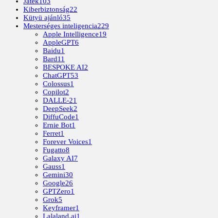
Játék
103
Kiberbiztonság
22
Kütyü ajánló
35
Mesterséges inteligencia
229
Apple Intelligence
19
AppleGPT
6
Baidu
1
Bard
11
BESPOKE AI
2
ChatGPT
53
Colossus
1
Copilot
2
DALLE-2
1
DeepSeek
2
DiffuCode
1
Ernie Bot
1
Ferret
1
Forever Voices
1
Fugatto
8
Galaxy AI
7
Gauss
1
Gemini
30
Google
26
GPTZero
1
Grok
5
Keyframer
1
Lalaland.ai
1