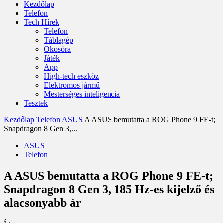
Kezdőlap
Telefon
Tech Hírek
Telefon
Táblagép
Okosóra
Játék
App
High-tech eszköz
Elektromos jármű
Mesterséges inteligencia
Tesztek
Kezdőlap
Telefon
ASUS
A ASUS bemutatta a ROG Phone 9 FE-t;
Snapdragon 8 Gen 3,...
ASUS
Telefon
A ASUS bemutatta a ROG Phone 9 FE-t;
Snapdragon 8 Gen 3, 185 Hz-es kijelző és
alacsonyabb ár