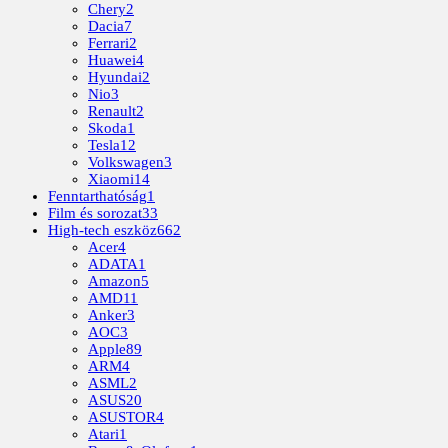
Chery
2
Dacia
7
Ferrari
2
Huawei
4
Hyundai
2
Nio
3
Renault
2
Skoda
1
Tesla
12
Volkswagen
3
Xiaomi
14
Fenntarthatóság
1
Film és sorozat
33
High-tech eszköz
662
Acer
4
ADATA
1
Amazon
5
AMD
11
Anker
3
AOC
3
Apple
89
ARM
4
ASML
2
ASUS
20
ASUSTOR
4
Atari
1