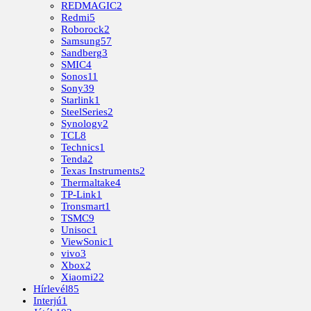
REDMAGIC
2
Redmi
5
Roborock
2
Samsung
57
Sandberg
3
SMIC
4
Sonos
11
Sony
39
Starlink
1
SteelSeries
2
Synology
2
TCL
8
Technics
1
Tenda
2
Texas Instruments
2
Thermaltake
4
TP-Link
1
Tronsmart
1
TSMC
9
Unisoc
1
ViewSonic
1
vivo
3
Xbox
2
Xiaomi
22
Hírlevél
85
Interjú
1