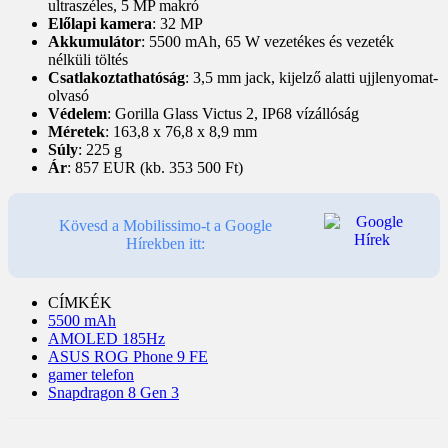
ultraszéles, 5 MP makró
Előlapi kamera
: 32 MP
Akkumulátor
: 5500 mAh, 65 W vezetékes és vezeték
nélküli töltés
Csatlakoztathatóság
: 3,5 mm jack, kijelző alatti ujjlenyomat-
olvasó
Védelem
: Gorilla Glass Victus 2, IP68 vízállóság
Méretek
: 163,8 x 76,8 x 8,9 mm
Súly
: 225 g
Ár
: 857 EUR (kb. 353 500 Ft)
Kövesd a Mobilissimo-t a Google
Hírekben itt:
CÍMKÉK
5500 mAh
AMOLED 185Hz
ASUS ROG Phone 9 FE
gamer telefon
Snapdragon 8 Gen 3