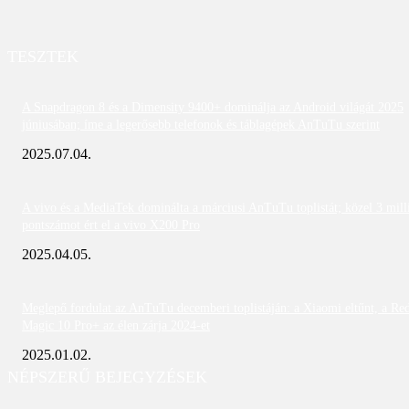
TESZTEK
A Snapdragon 8 és a Dimensity 9400+ dominálja az Android világát 2025
júniusában; íme a legerősebb telefonok és táblagépek AnTuTu szerint
2025.07.04.
A vivo és a MediaTek dominálta a márciusi AnTuTu toplistát; közel 3 mill
pontszámot ért el a vivo X200 Pro
2025.04.05.
Meglepő fordulat az AnTuTu decemberi toplistáján: a Xiaomi eltűnt, a Re
Magic 10 Pro+ az élen zárja 2024-et
2025.01.02.
NÉPSZERŰ BEJEGYZÉSEK