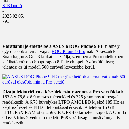
Írta:
S. Klaudió
-
2025.02.05.
791
Váratlanul jelentette be a ASUS a ROG Phone 9 FE-t
, amely
egy olcsóbb alternatívája a
ROG Phone 9 Pro
-nak. A készülék a
Snapdragon 8 Gen 3 lapkát használja, szemben a Pro modellekben
található erősebb Snapdragon 8 Elite chippel. Az árkülönbség
jelentős: az új modell 500 euróval kevesebbe kerül.
Dizájn tekintetében a készülék szinte azonos a Pro verziókkal:
163,8 x 76,8 x 8,9 mm-es méretekkel és 225 grammos tömeggel
rendelkezik. A 6,78 hüvelykes LTPO AMOLED kijelző 185 Hz-es
képfrissítéssel és FHD+ felbontással érkezik. A telefon 16 GB
LPDDR5X RAM-ot és 256 GB UFS 4.0 tárhelyet kapott. A Gorilla
Glass Victus 2 védelem mellett IP68 vízállósági tanúsítvánnyal is
rendelkezik.