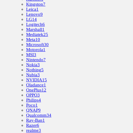
Kingston
7
Leica
1
Lenovo
9
LG
14
Logitech
6
Marshall
1
Mediatek
25
Meta
10
Microsoft
30
Motorola
1
MSI
3
Nintendo
7
Nokia
3
Nothing
5
Nubia
3
NVIDIA
15
Oladance
1
OnePlus
12
OPPO
3
Philips
4
Poco
1
QNAP
9
Qualcomm
34
Ray-Ban
1
Razer
6
realme
3