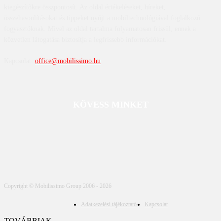
kiegészítőkre összpontosít. Az oldal értékeléseket, híreket,
összehasonlításokat és tippeket nyújt a mobiltechnológiával foglalkozó
fogyasztóknak. Mivel az oldal tartalma folyamatosan frissül, ennek a
közvetlen látogatása biztosítja a legfrissebb információkat.
Kapcsolat:
office@mobilissimo.hu
KÖVESS MINKET
Copyright © Mobilissimo Group 2006 - 2026
Adatkezelési tájékoztató
Kapcsolat
TOVÁBBIAK