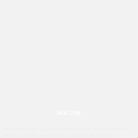
RÓLUNK
Mobilissimo.hu egy magyar technológiai hírportál, amely főként mobil
eszközökre, például okostelefonokra, táblagépekre és kapcsolódó