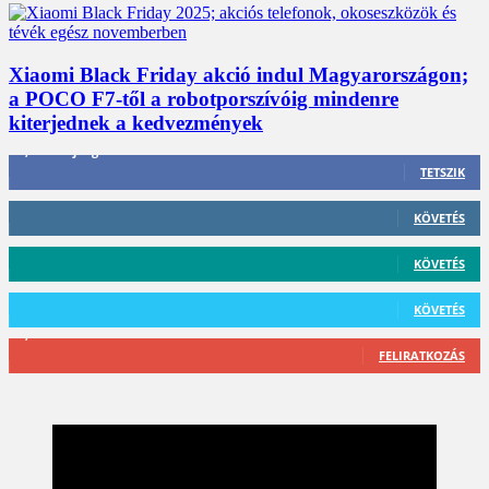
Xiaomi Black Friday akció indul Magyarországon;
a POCO F7-től a robotporszívóig mindenre
kiterjednek a kedvezmények
3,452
Rajongók
TETSZIK
412
Követő
KÖVETÉS
59
Követő
KÖVETÉS
101
Követő
KÖVETÉS
2,589
Feliratkozó
FELIRATKOZÁS