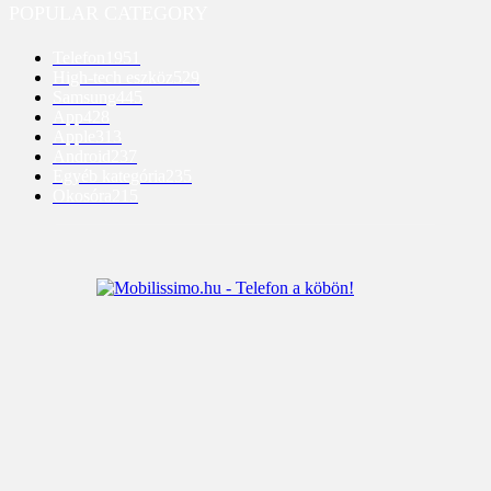
POPULAR CATEGORY
Telefon
1951
High-tech eszköz
529
Samsung
445
App
428
Apple
313
Android
237
Egyéb kategória
235
Okosóra
215