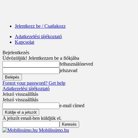
Jelentkezz be / Csatlakozz
Adatkezelési tájékoztató
Kapcsolat
Bejelentkezés
Üdvözöljük! Jelentkezzen be a fiókjába
felhasználóneved
jelszavad
Forgot your password? Get help
Adatkezelési tájékoztató
Jelszó visszaállítás
Jelszó visszaállítás
e-mail címed
A jelszót email-ben küldjük el.
Mobilissimo.hu