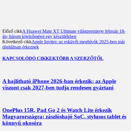
Előző cikk
A Huawei Mate XT Ultimate világpremierje február 18-
án; három kijelzőméret egy készülékben
Következő cikk
Apple Invites: az esküvői meghívók 2025-ben már
digitálisan érkeznek
KAPCSOLÓDÓ CIKKEK
TÖBB A SZERZŐTŐL
A hajlítható iPhone 2026-ban érkezik; az Apple
viszont csak 2027-ben tudja rendesen gyártani
OnePlus 15R, Pad Go 2 és Watch Lite érkezik
Magyarországra; zászlóshajó SoC, stylusos tablet és
könnyű okosóra