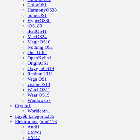
ColorOS
1
HarmonyOS
38
homeOS
1
HyperOS
30
iOS
189
iPadOS
41
MacOS
24
MagicOS
10
Nothing OS
1
One UI
62
OpenKylin
1
OriginOS
1
OxygenOS
19
Realme UI
11
Vega OS
1
visionOS
13
WatchOS
11
Wear OS
19
Windows
57
Crypto
1
Worldcoin
1
Egyéb kategória
235
Elektromos jármű
116
Audi
1
BMW
1
BYD
7