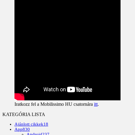
Iratkozz fel a Mobilissimo HU csatornára
itt
.
KATEGÓRIA LISTA
Ajánlott cikkek
18
App
830
Android
237