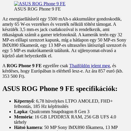
ASUS ROG Phone 9 FE
Az energiaellátásról egy 5500 mAh-s akkumulátor gondoskodik,
amely 65 W-os vezetékes és vezeték nélküli töltést támogat. A
készülék 3,5 mm-es jack csatlakozóval is rendelkezik, ami
ritkaságnak számít a gamer telefonoknál. A kamerák terén egy 32
MP-es előlapi szenzort kapunk, míg a hátlapon egy 50 MP-es Sony
IMX890 főkamerát, egy 13 MP-es ultraszéles látószögű szenzort és
egy 5 MP-es makrókamerát találunk. Az ujjlenyomat-olvasó a
kijelző alatt helyezkedik el.
A
ROG Phone 9 FE
egyelőre csak
Thaiföldön jelent meg
, és
kérdéses, hogy Európában is elérhető lesz-e. Az ára 857 euró (kb.
353 500 Ft).
ASUS ROG Phone 9 FE specifikációk:
Képernyő
: 6,78 hüvelykes LTPO AMOLED, FHD+
felbontás, 185 Hz képfrissítés
Lapka
: Qualcomm Snapdragon 8 Gen 3
Memória
: 16 GB LPDDR5X RAM, 256 GB UFS 4.0
tárhely
Hátsó kamera
: 50 MP Sony IMX890 főkamera, 13 MP