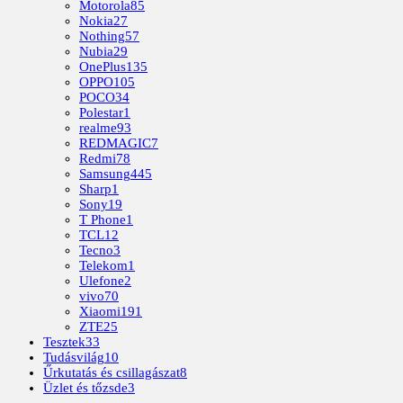
Motorola
85
Nokia
27
Nothing
57
Nubia
29
OnePlus
135
OPPO
105
POCO
34
Polestar
1
realme
93
REDMAGIC
7
Redmi
78
Samsung
445
Sharp
1
Sony
19
T Phone
1
TCL
12
Tecno
3
Telekom
1
Ulefone
2
vivo
70
Xiaomi
191
ZTE
25
Tesztek
33
Tudásvilág
10
Űrkutatás és csillagászat
8
Üzlet és tőzsde
3