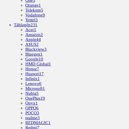
One
3
Orange
1
Telekom
5
Vodafone
9
Yettel
3
Táblagép
231
Acer
1
Amazon
2
Apple
44
ASUS
2
Blackview
3
Bluegen
1
Google
10
HMD Global
1
Honor
7
Huawei
17
Infinix
1
Lenovo
6
Microsoft
1
Nubia
5
OnePlus
19
Onyx
1
OPPO
6
POCO
3
realme
3
REDMAGIC
1
Redmi
7