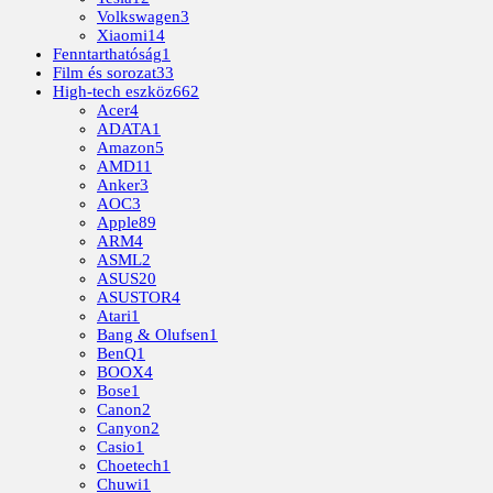
Volkswagen
3
Xiaomi
14
Fenntarthatóság
1
Film és sorozat
33
High-tech eszköz
662
Acer
4
ADATA
1
Amazon
5
AMD
11
Anker
3
AOC
3
Apple
89
ARM
4
ASML
2
ASUS
20
ASUSTOR
4
Atari
1
Bang & Olufsen
1
BenQ
1
BOOX
4
Bose
1
Canon
2
Canyon
2
Casio
1
Choetech
1
Chuwi
1