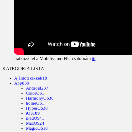
Iratkozz fel a Mobilissimo HU csatornára
itt
.
KATEGÓRIA LISTA
Ajánlott cikkek
18
App
830
Android
237
ColorOS
1
HarmonyOS
38
homeOS
1
HyperOS
30
iOS
189
iPadOS
41
MacOS
24
MagicOS
10