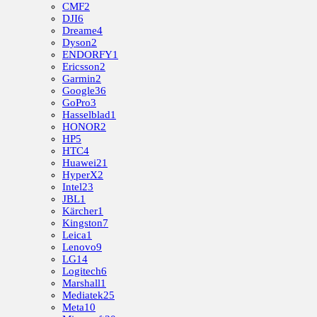
CMF
2
DJI
6
Dreame
4
Dyson
2
ENDORFY
1
Ericsson
2
Garmin
2
Google
36
GoPro
3
Hasselblad
1
HONOR
2
HP
5
HTC
4
Huawei
21
HyperX
2
Intel
23
JBL
1
Kärcher
1
Kingston
7
Leica
1
Lenovo
9
LG
14
Logitech
6
Marshall
1
Mediatek
25
Meta
10