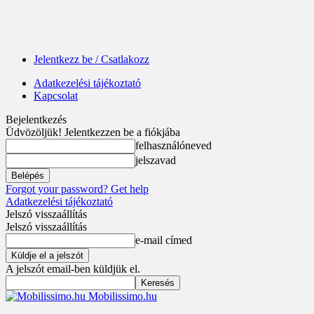
Jelentkezz be / Csatlakozz
Adatkezelési tájékoztató
Kapcsolat
Bejelentkezés
Üdvözöljük! Jelentkezzen be a fiókjába
felhasználóneved
jelszavad
Forgot your password? Get help
Adatkezelési tájékoztató
Jelszó visszaállítás
Jelszó visszaállítás
e-mail címed
A jelszót email-ben küldjük el.
Mobilissimo.hu