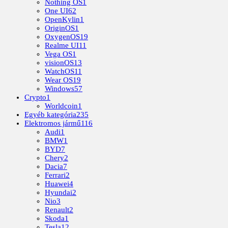
Nothing OS
1
One UI
62
OpenKylin
1
OriginOS
1
OxygenOS
19
Realme UI
11
Vega OS
1
visionOS
13
WatchOS
11
Wear OS
19
Windows
57
Crypto
1
Worldcoin
1
Egyéb kategória
235
Elektromos jármű
116
Audi
1
BMW
1
BYD
7
Chery
2
Dacia
7
Ferrari
2
Huawei
4
Hyundai
2
Nio
3
Renault
2
Skoda
1
Tesla
12