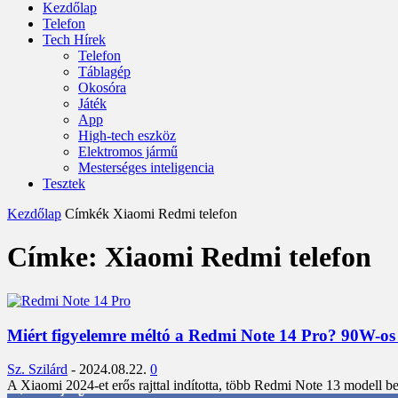
Kezdőlap
Telefon
Tech Hírek
Telefon
Táblagép
Okosóra
Játék
App
High-tech eszköz
Elektromos jármű
Mesterséges inteligencia
Tesztek
Kezdőlap
Címkék
Xiaomi Redmi telefon
Címke: Xiaomi Redmi telefon
Miért figyelemre méltó a Redmi Note 14 Pro? 90W-os tö
Sz. Szilárd
-
2024.08.22.
0
A Xiaomi 2024-et erős rajttal indította, több Redmi Note 13 modell b
3,452
Rajongók