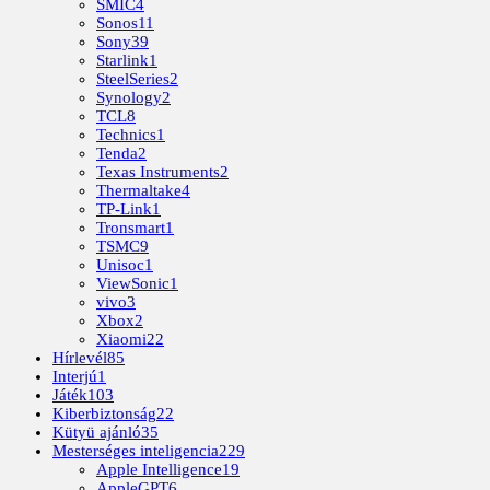
SMIC
4
Sonos
11
Sony
39
Starlink
1
SteelSeries
2
Synology
2
TCL
8
Technics
1
Tenda
2
Texas Instruments
2
Thermaltake
4
TP-Link
1
Tronsmart
1
TSMC
9
Unisoc
1
ViewSonic
1
vivo
3
Xbox
2
Xiaomi
22
Hírlevél
85
Interjú
1
Játék
103
Kiberbiztonság
22
Kütyü ajánló
35
Mesterséges inteligencia
229
Apple Intelligence
19
AppleGPT
6