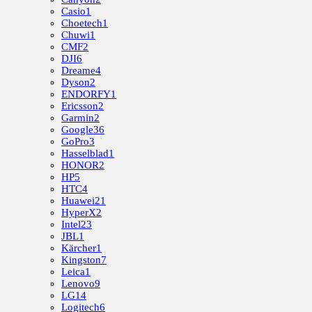
Casio
1
Choetech
1
Chuwi
1
CMF
2
DJI
6
Dreame
4
Dyson
2
ENDORFY
1
Ericsson
2
Garmin
2
Google
36
GoPro
3
Hasselblad
1
HONOR
2
HP
5
HTC
4
Huawei
21
HyperX
2
Intel
23
JBL
1
Kärcher
1
Kingston
7
Leica
1
Lenovo
9
LG
14
Logitech
6