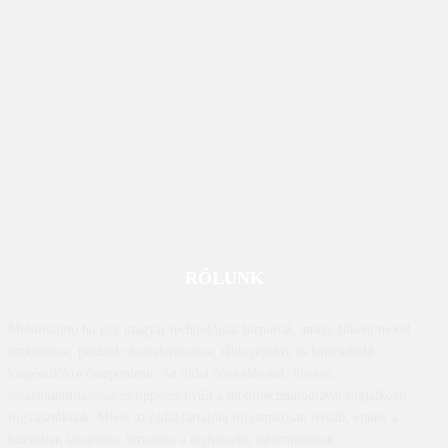
RÓLUNK
Mobilissimo.hu egy magyar technológiai hírportál, amely főként mobil
eszközökre, például okostelefonokra, táblagépekre és kapcsolódó
kiegészítőkre összpontosít. Az oldal értékeléseket, híreket,
összehasonlításokat és tippeket nyújt a mobiltechnológiával foglalkozó
fogyasztóknak. Mivel az oldal tartalma folyamatosan frissül, ennek a
közvetlen látogatása biztosítja a legfrissebb információkat.