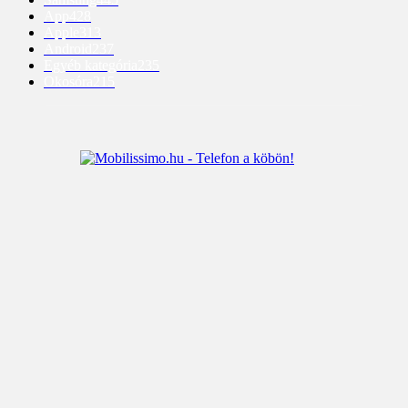
App
428
Apple
313
Android
237
Egyéb kategória
235
Okosóra
215