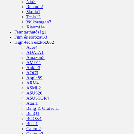
Nio
3
Renault
2
Skoda
1
Tesla
12
Volkswagen
3
Xiaomi
14
Fenntarthatóság
1
Film és sorozat
33
High-tech eszköz
662
Acer
4
ADATA
1
Amazon
5
AMD
11
Anker
3
AOC
3
Apple
89
ARM
4
ASML
2
ASUS
20
ASUSTOR
4
Atari
1
Bang & Olufsen
1
BenQ
1
BOOX
4
Bose
1
Canon
2
Canyon
2