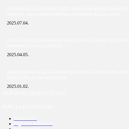
A Snapdragon 8 és a Dimensity 9400+ dominálja az Android világát 2025
júniusában; íme a legerősebb telefonok és táblagépek AnTuTu szerint
2025.07.04.
A vivo és a MediaTek dominálta a márciusi AnTuTu toplistát; közel 3 mill
pontszámot ért el a vivo X200 Pro
2025.04.05.
Meglepő fordulat az AnTuTu decemberi toplistáján: a Xiaomi eltűnt, a Re
Magic 10 Pro+ az élen zárja 2024-et
2025.01.02.
NÉPSZERŰ BEJEGYZÉSEK
POPULAR CATEGORY
Telefon
1951
High-tech eszköz
529
Samsung
445