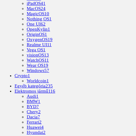
iPadOS
41
MacOS
24
MagicOS
10
Nothing OS
1
One UI
62
OpenKylin
1
OriginOS
1
OxygenOS
19
Realme UI
11
Vega OS
1
visionOS
13
WatchOS
11
Wear OS
19
Windows
57
Crypto
1
Worldcoin
1
Egyéb kategória
235
Elektromos jármű
116
Audi
1
BMW
1
BYD
7
Chery
2
Dacia
7
Ferrari
2
Huawei
4
Hyundai
2