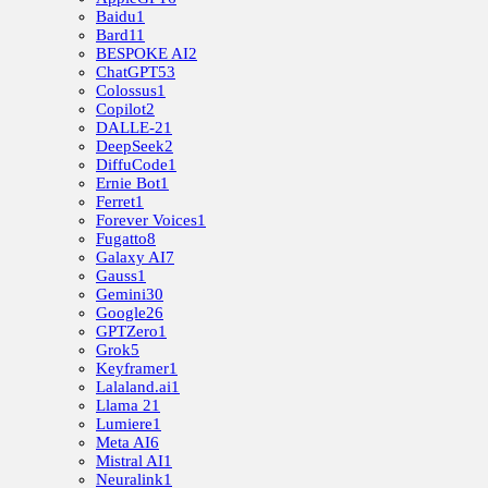
Baidu
1
Bard
11
BESPOKE AI
2
ChatGPT
53
Colossus
1
Copilot
2
DALLE-2
1
DeepSeek
2
DiffuCode
1
Ernie Bot
1
Ferret
1
Forever Voices
1
Fugatto
8
Galaxy AI
7
Gauss
1
Gemini
30
Google
26
GPTZero
1
Grok
5
Keyframer
1
Lalaland.ai
1
Llama 2
1
Lumiere
1
Meta AI
6
Mistral AI
1
Neuralink
1