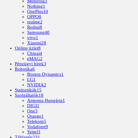
Motorola
3
Nothing
1
OnePlus
10
OPPO
8
realme
2
Redmi
8
Samsung
40
vivo
1
Xiaomi
28
Online üzlet
8
Chinai
4
eMAG
2
Pénzügyi hírek
3
Robotika
6
Boston Dynamics
1
LG
1
NVIDIA
2
Statisztikák
15
Szolgáltatók
18
Antenna Hungária
1
DIGI
1
One
3
Orange
1
Telekom
5
Vodafone
9
Yettel
3
Táblagép
231