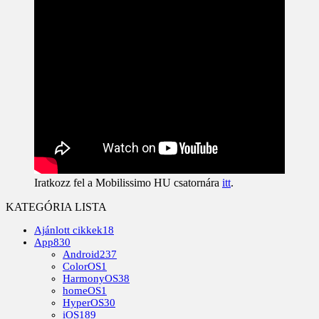
Iratkozz fel a Mobilissimo HU csatornára
itt
.
KATEGÓRIA LISTA
Ajánlott cikkek
18
App
830
Android
237
ColorOS
1
HarmonyOS
38
homeOS
1
HyperOS
30
iOS
189