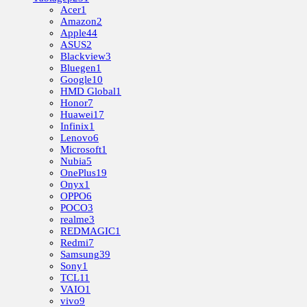
Acer
1
Amazon
2
Apple
44
ASUS
2
Blackview
3
Bluegen
1
Google
10
HMD Global
1
Honor
7
Huawei
17
Infinix
1
Lenovo
6
Microsoft
1
Nubia
5
OnePlus
19
Onyx
1
OPPO
6
POCO
3
realme
3
REDMAGIC
1
Redmi
7
Samsung
39
Sony
1
TCL
11
VAIO
1
vivo
9