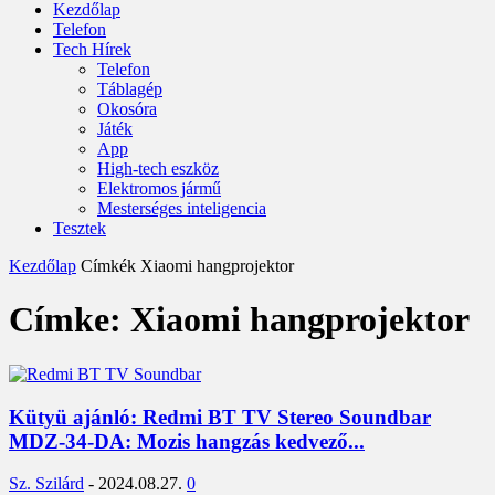
Kezdőlap
Telefon
Tech Hírek
Telefon
Táblagép
Okosóra
Játék
App
High-tech eszköz
Elektromos jármű
Mesterséges inteligencia
Tesztek
Kezdőlap
Címkék
Xiaomi hangprojektor
Címke: Xiaomi hangprojektor
Kütyü ajánló: Redmi BT TV Stereo Soundbar
MDZ-34-DA: Mozis hangzás kedvező...
Sz. Szilárd
-
2024.08.27.
0