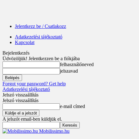
Jelentkezz be / Csatlakozz
Adatkezelési tájékoztató
Kapcsolat
Bejelentkezés
Üdvözöljük! Jelentkezzen be a fiókjába
felhasználóneved
jelszavad
Forgot your password? Get help
Adatkezelési tájékoztató
Jelszó visszaállítás
Jelszó visszaállítás
e-mail címed
A jelszót email-ben küldjük el.
Mobilissimo.hu