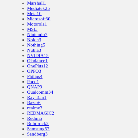
Marshall
1
Mediatek
25
Meta
10
Microsoft
30
Motorola
1
MSI
3
Nintendo
7
Nokia
3
Nothing
5
Nubia
3
NVIDIA
15
Oladance
1
OnePlus
12
OPPO
3
Philips
4
Poco
1
QNAP
9
Qualcomm
34
Ray-Ban
1
Razer
6
realme
3
REDMAGIC
2
Redmi
5
Roborock
2
Samsung
57
Sandberg
3