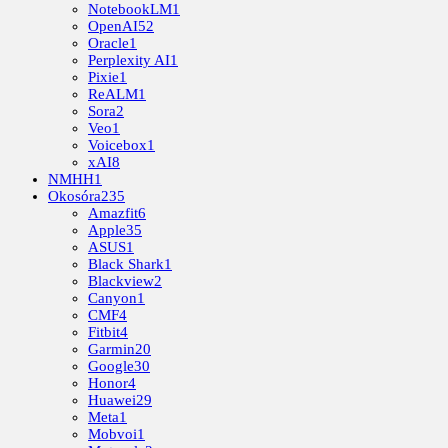
NotebookLM
1
OpenAI
52
Oracle
1
Perplexity AI
1
Pixie
1
ReALM
1
Sora
2
Veo
1
Voicebox
1
xAI
8
NMHH
1
Okosóra
235
Amazfit
6
Apple
35
ASUS
1
Black Shark
1
Blackview
2
Canyon
1
CMF
4
Fitbit
4
Garmin
20
Google
30
Honor
4
Huawei
29
Meta
1
Mobvoi
1