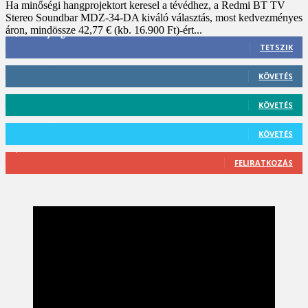
Ha minőségi hangprojektort keresel a tévédhez, a Redmi BT TV
Stereo Soundbar MDZ-34-DA kiváló választás, most kedvezményes
áron, mindössze 42,77 € (kb. 16.900 Ft)-ért...
3,452
Rajongók
TETSZIK
412
Követő
KÖVETÉS
59
Követő
KÖVETÉS
101
Követő
KÖVETÉS
2,589
Feliratkozó
FELIRATKOZÁS