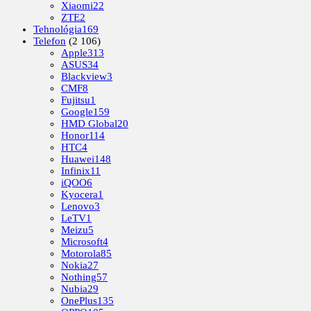
Xiaomi
22
ZTE
2
Tehnológia
169
Telefon
(2 106)
Apple
313
ASUS
34
Blackview
3
CMF
8
Fujitsu
1
Google
159
HMD Global
20
Honor
114
HTC
4
Huawei
148
Infinix
11
iQOO
6
Kyocera
1
Lenovo
3
LeTV
1
Meizu
5
Microsoft
4
Motorola
85
Nokia
27
Nothing
57
Nubia
29
OnePlus
135