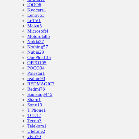
iQOO
6
Kyocera
1
Lenovo
3
LeTV
1
Meizu
5
Microsoft
4
Motorola
85
Nokia
27
Nothing
57
Nubia
29
OnePlus
135
OPPO
105
POCO
34
Polestar
1
realme
93
REDMAGIC
7
Redmi
78
Samsung
445
Sharp
1
Sony
19
T Phone
1
TCL
12
Tecno
3
Telekom
1
Ulefone
2
vivo
70