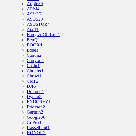
Apple
89
ARM
4
ASML
2
ASUS
20
ASUSTOR
4
Atari
1
Bang & Olufsen
1
BenQ
1
BOOX
4
Bose
1
Canon
2
Canyon
2
Casio
1
Choetech
1
Chuwi
1
CMF
2
DJI
6
Dreame
4
Dyson
2
ENDORFY
1
Ericsson
2
Garmin
2
Google
36
GoPro
3
Hasselblad
1
HONOR
2