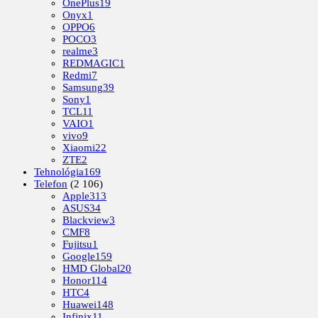
OnePlus
19
Onyx
1
OPPO
6
POCO
3
realme
3
REDMAGIC
1
Redmi
7
Samsung
39
Sony
1
TCL
11
VAIO
1
vivo
9
Xiaomi
22
ZTE
2
Tehnológia
169
Telefon
(2 106)
Apple
313
ASUS
34
Blackview
3
CMF
8
Fujitsu
1
Google
159
HMD Global
20
Honor
114
HTC
4
Huawei
148
Infinix
11