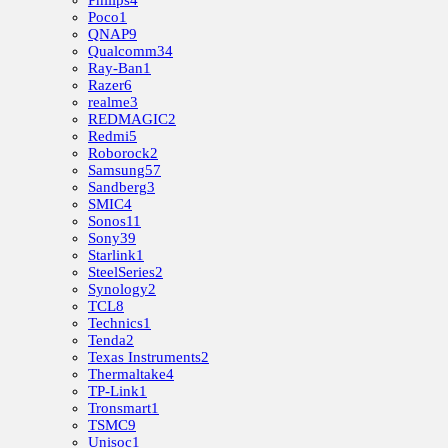
Poco
1
QNAP
9
Qualcomm
34
Ray-Ban
1
Razer
6
realme
3
REDMAGIC
2
Redmi
5
Roborock
2
Samsung
57
Sandberg
3
SMIC
4
Sonos
11
Sony
39
Starlink
1
SteelSeries
2
Synology
2
TCL
8
Technics
1
Tenda
2
Texas Instruments
2
Thermaltake
4
TP-Link
1
Tronsmart
1
TSMC
9
Unisoc
1