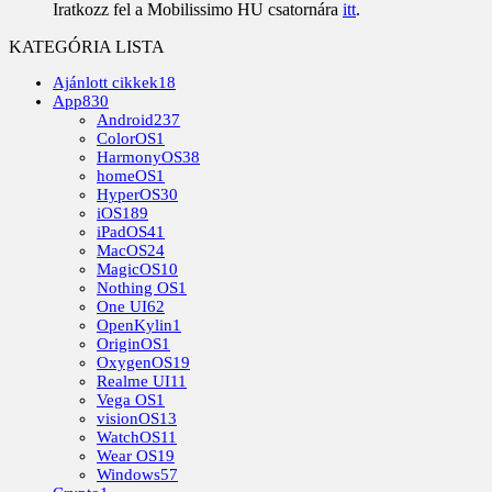
Iratkozz fel a Mobilissimo HU csatornára
itt
.
KATEGÓRIA LISTA
Ajánlott cikkek
18
App
830
Android
237
ColorOS
1
HarmonyOS
38
homeOS
1
HyperOS
30
iOS
189
iPadOS
41
MacOS
24
MagicOS
10
Nothing OS
1
One UI
62
OpenKylin
1
OriginOS
1
OxygenOS
19
Realme UI
11
Vega OS
1
visionOS
13
WatchOS
11
Wear OS
19
Windows
57