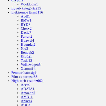
Crypto
1
Worldcoin
1
Egyéb kategória
235
Elektromos jármű
116
Audi
1
BMW
1
BYD
7
Chery
2
Dacia
7
Ferrari
2
Huawei
4
Hyundai
2
Nio
3
Renault
2
Skoda
1
Tesla
12
Volkswagen
3
Xiaomi
14
Fenntarthatóság
1
Film és sorozat
33
High-tech eszköz
662
Acer
4
ADATA
1
Amazon
5
AMD
11
Anker
3
AOC
3