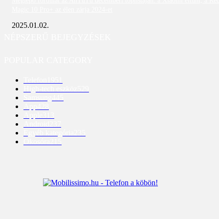
Meglepő fordulat az AnTuTu decemberi toplistáján: a Xiaomi eltűnt, a Re
Magic 10 Pro+ az élen zárja 2024-et
2025.01.02.
NÉPSZERŰ BEJEGYZÉSEK
POPULAR CATEGORY
Telefon
1951
High-tech eszköz
529
Samsung
445
App
428
Apple
313
Android
237
Egyéb kategória
235
Okosóra
215