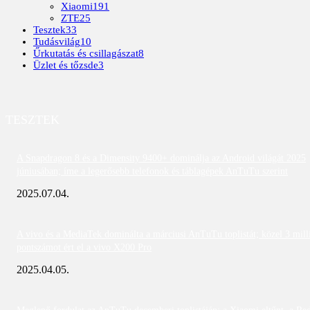
Xiaomi
191
ZTE
25
Tesztek
33
Tudásvilág
10
Űrkutatás és csillagászat
8
Üzlet és tőzsde
3
TESZTEK
A Snapdragon 8 és a Dimensity 9400+ dominálja az Android világát 2025
júniusában; íme a legerősebb telefonok és táblagépek AnTuTu szerint
2025.07.04.
A vivo és a MediaTek dominálta a márciusi AnTuTu toplistát; közel 3 mill
pontszámot ért el a vivo X200 Pro
2025.04.05.