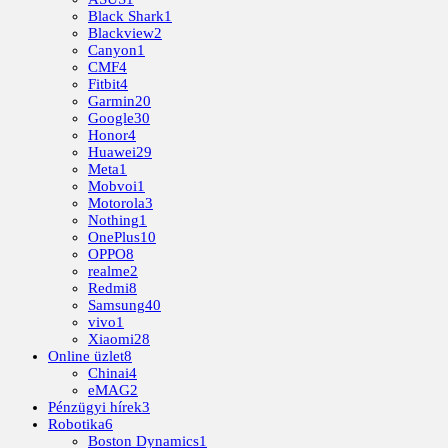
Black Shark
1
Blackview
2
Canyon
1
CMF
4
Fitbit
4
Garmin
20
Google
30
Honor
4
Huawei
29
Meta
1
Mobvoi
1
Motorola
3
Nothing
1
OnePlus
10
OPPO
8
realme
2
Redmi
8
Samsung
40
vivo
1
Xiaomi
28
Online üzlet
8
Chinai
4
eMAG
2
Pénzügyi hírek
3
Robotika
6
Boston Dynamics
1