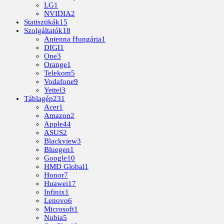
LG
1
NVIDIA
2
Statisztikák
15
Szolgáltatók
18
Antenna Hungária
1
DIGI
1
One
3
Orange
1
Telekom
5
Vodafone
9
Yettel
3
Táblagép
231
Acer
1
Amazon
2
Apple
44
ASUS
2
Blackview
3
Bluegen
1
Google
10
HMD Global
1
Honor
7
Huawei
17
Infinix
1
Lenovo
6
Microsoft
1
Nubia
5