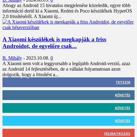
Ahogy az Android 15 hivatalos megjelenése közeledik, egyre több
információ derül ki a Xiaomi, Redmi és Poco készülékek HyperOS
2.0 frissítéséről. A Xiaomi új...
A Xiaomi készülékek is megkapják a friss
Androidot, de egyelőre csak...
B. Mihály
-
2023.10.08.
0
A Xiaomi nem volt a leggyorsabb a legújabb Android-verzió, azaz
az Android 14 fejlesztésében, de a vállalat folyamatosan azon
dolgozik, hogy a frissítést a...
3,452
Rajongók
TETSZIK
412
Követő
KÖVETÉS
59
Követő
KÖVETÉS
101
Követő
KÖVETÉS
2,589
Feliratkozó
FELIRATKOZÁS