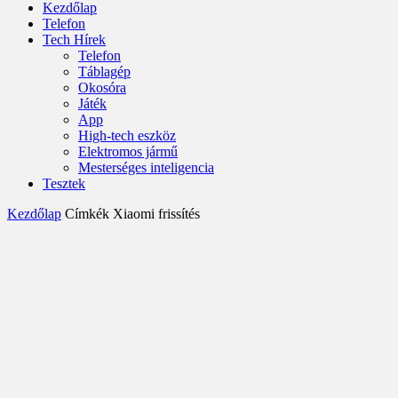
Kezdőlap
Telefon
Tech Hírek
Telefon
Táblagép
Okosóra
Játék
App
High-tech eszköz
Elektromos jármű
Mesterséges inteligencia
Tesztek
Kezdőlap
Címkék
Xiaomi frissítés