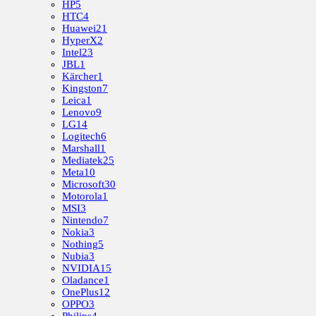
HP
5
HTC
4
Huawei
21
HyperX
2
Intel
23
JBL
1
Kärcher
1
Kingston
7
Leica
1
Lenovo
9
LG
14
Logitech
6
Marshall
1
Mediatek
25
Meta
10
Microsoft
30
Motorola
1
MSI
3
Nintendo
7
Nokia
3
Nothing
5
Nubia
3
NVIDIA
15
Oladance
1
OnePlus
12
OPPO
3
Philips
4