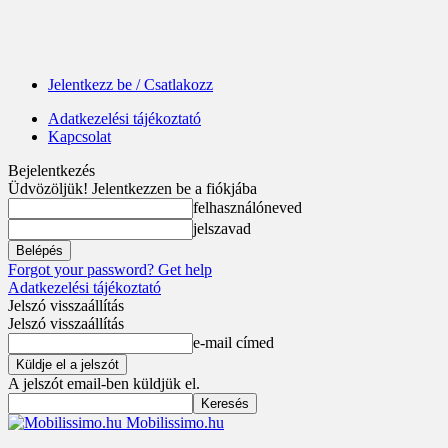
Jelentkezz be / Csatlakozz
Adatkezelési tájékoztató
Kapcsolat
Bejelentkezés
Üdvözöljük! Jelentkezzen be a fiókjába
felhasználóneved
jelszavad
Forgot your password? Get help
Adatkezelési tájékoztató
Jelszó visszaállítás
Jelszó visszaállítás
e-mail címed
A jelszót email-ben küldjük el.
Mobilissimo.hu