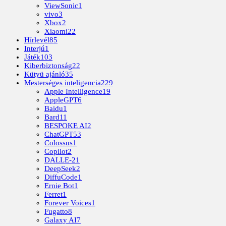
ViewSonic
1
vivo
3
Xbox
2
Xiaomi
22
Hírlevél
85
Interjú
1
Játék
103
Kiberbiztonság
22
Kütyü ajánló
35
Mesterséges inteligencia
229
Apple Intelligence
19
AppleGPT
6
Baidu
1
Bard
11
BESPOKE AI
2
ChatGPT
53
Colossus
1
Copilot
2
DALLE-2
1
DeepSeek
2
DiffuCode
1
Ernie Bot
1
Ferret
1
Forever Voices
1
Fugatto
8
Galaxy AI
7