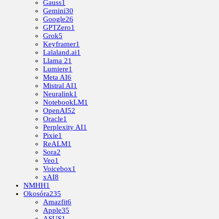
Gauss
1
Gemini
30
Google
26
GPTZero
1
Grok
5
Keyframer
1
Lalaland.ai
1
Llama 2
1
Lumiere
1
Meta AI
6
Mistral AI
1
Neuralink
1
NotebookLM
1
OpenAI
52
Oracle
1
Perplexity AI
1
Pixie
1
ReALM
1
Sora
2
Veo
1
Voicebox
1
xAI
8
NMHH
1
Okosóra
235
Amazfit
6
Apple
35
ASUS
1