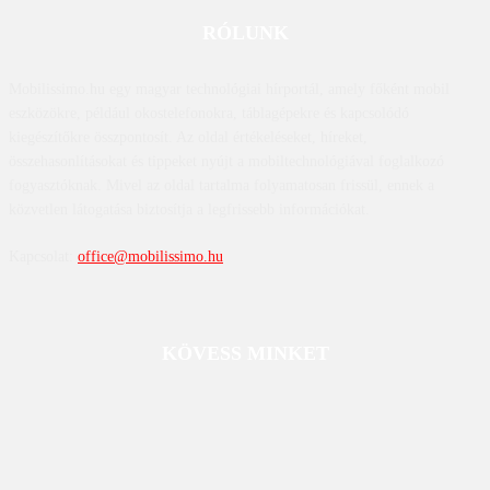
RÓLUNK
Mobilissimo.hu egy magyar technológiai hírportál, amely főként mobil
eszközökre, például okostelefonokra, táblagépekre és kapcsolódó
kiegészítőkre összpontosít. Az oldal értékeléseket, híreket,
összehasonlításokat és tippeket nyújt a mobiltechnológiával foglalkozó
fogyasztóknak. Mivel az oldal tartalma folyamatosan frissül, ennek a
közvetlen látogatása biztosítja a legfrissebb információkat.
Kapcsolat:
office@mobilissimo.hu
KÖVESS MINKET