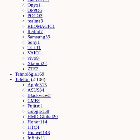
Onyx
1
OPPO
6
POCO
3
realme
3
REDMAGIC
1
Redmi
7
Samsung
39
Sony
1
TCL
11
VAIO
1
vivo
9
Xiaomi
22
ZTE
2
Tehnológia
169
Telefon
(2 106)
Apple
313
ASUS
34
Blackview
3
CMF
8
Fujitsu
1
Google
159
HMD Global
20
Honor
114
HTC
4
Huawei
148
Infinix
11