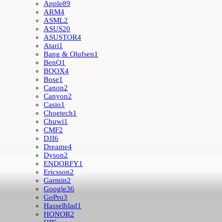
Apple
89
ARM
4
ASML
2
ASUS
20
ASUSTOR
4
Atari
1
Bang & Olufsen
1
BenQ
1
BOOX
4
Bose
1
Canon
2
Canyon
2
Casio
1
Choetech
1
Chuwi
1
CMF
2
DJI
6
Dreame
4
Dyson
2
ENDORFY
1
Ericsson
2
Garmin
2
Google
36
GoPro
3
Hasselblad
1
HONOR
2