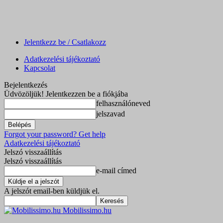
Jelentkezz be / Csatlakozz
Adatkezelési tájékoztató
Kapcsolat
Bejelentkezés
Üdvözöljük! Jelentkezzen be a fiókjába
felhasználóneved
jelszavad
Forgot your password? Get help
Adatkezelési tájékoztató
Jelszó visszaállítás
Jelszó visszaállítás
e-mail címed
A jelszót email-ben küldjük el.
Mobilissimo.hu