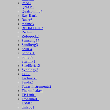
Poco
1
QNAP
9
Qualcomm
34
Ray-Ban
1
Razer
6
realme
3
REDMAGIC
2
Redmi
5
Roborock
2
Samsung
57
Sandberg
3
SMIC
4
Sonos
11
Sony
39
Starlink
1
SteelSeries
2
Synology
2
TCL
8
Technics
1
Tenda
2
Texas Instruments
2
Thermaltake
4
TP-Link
1
Tronsmart
1
TSMC
9
Unisoc
1