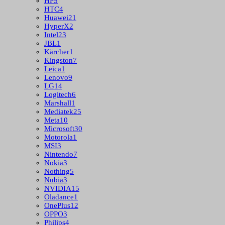
HP
5
HTC
4
Huawei
21
HyperX
2
Intel
23
JBL
1
Kärcher
1
Kingston
7
Leica
1
Lenovo
9
LG
14
Logitech
6
Marshall
1
Mediatek
25
Meta
10
Microsoft
30
Motorola
1
MSI
3
Nintendo
7
Nokia
3
Nothing
5
Nubia
3
NVIDIA
15
Oladance
1
OnePlus
12
OPPO
3
Philips
4