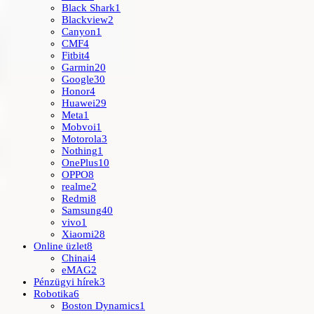
Black Shark
1
Blackview
2
Canyon
1
CMF
4
Fitbit
4
Garmin
20
Google
30
Honor
4
Huawei
29
Meta
1
Mobvoi
1
Motorola
3
Nothing
1
OnePlus
10
OPPO
8
realme
2
Redmi
8
Samsung
40
vivo
1
Xiaomi
28
Online üzlet
8
Chinai
4
eMAG
2
Pénzügyi hírek
3
Robotika
6
Boston Dynamics
1