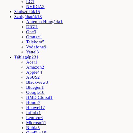
LG
1
NVIDIA
2
Statisztikák
15
Szolgáltatók
18
Antenna Hungária
1
DIGI
1
One
3
Orange
1
Telekom
5
Vodafone
9
Yettel
3
Táblagép
231
Acer
1
Amazon
2
Apple
44
ASUS
2
Blackview
3
Bluegen
1
Google
10
HMD Global
1
Honor
7
Huawei
17
Infinix
1
Lenovo
6
Microsoft
1
Nubia
5
OnePlus
19