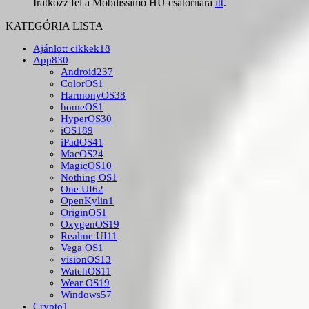
Iratkozz fel a Mobilissimo HU csatornára
itt
.
KATEGÓRIA LISTA
Ajánlott cikkek
18
App
830
Android
237
ColorOS
1
HarmonyOS
38
homeOS
1
HyperOS
30
iOS
189
iPadOS
41
MacOS
24
MagicOS
10
Nothing OS
1
One UI
62
OpenKylin
1
OriginOS
1
OxygenOS
19
Realme UI
11
Vega OS
1
visionOS
13
WatchOS
11
Wear OS
19
Windows
57
Crypto
1