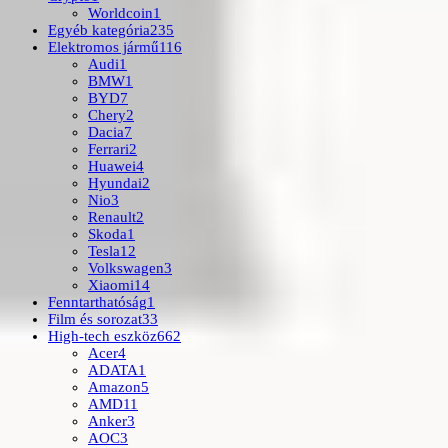
Worldcoin
1
Egyéb kategória
235
Elektromos jármű
116
Audi
1
BMW
1
BYD
7
Chery
2
Dacia
7
Ferrari
2
Huawei
4
Hyundai
2
Nio
3
Renault
2
Skoda
1
Tesla
12
Volkswagen
3
Xiaomi
14
Fenntarthatóság
1
Film és sorozat
33
High-tech eszköz
662
Acer
4
ADATA
1
Amazon
5
AMD
11
Anker
3
AOC
3