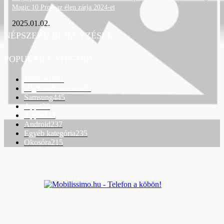
Magic 10 Pro+ az élen zárja 2024-et
2025.01.02.
NÉPSZERŰ BEJEGYZÉSEK
POPULAR CATEGORY
Telefon
1951
High-tech eszköz
529
Samsung
445
App
428
Apple
313
Android
237
Egyéb kategória
235
Okosóra
215