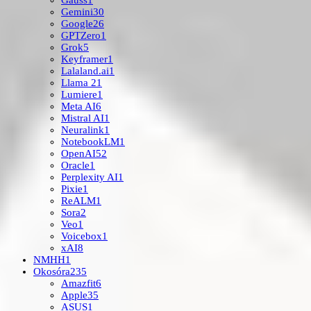
Gauss
1
Gemini
30
Google
26
GPTZero
1
Grok
5
Keyframer
1
Lalaland.ai
1
Llama 2
1
Lumiere
1
Meta AI
6
Mistral AI
1
Neuralink
1
NotebookLM
1
OpenAI
52
Oracle
1
Perplexity AI
1
Pixie
1
ReALM
1
Sora
2
Veo
1
Voicebox
1
xAI
8
NMHH
1
Okosóra
235
Amazfit
6
Apple
35
ASUS
1