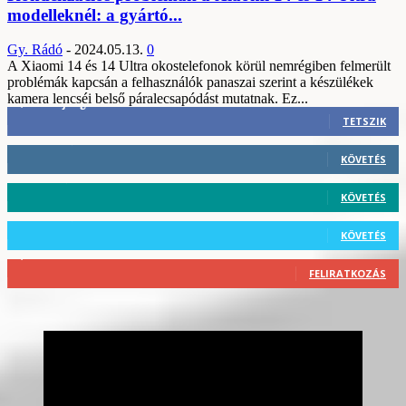
modelleknél: a gyártó...
Gy. Rádó
-
2024.05.13.
0
A Xiaomi 14 és 14 Ultra okostelefonok körül nemrégiben felmerült
problémák kapcsán a felhasználók panaszai szerint a készülékek
kamera lencséi belső páralecsapódást mutatnak. Ez...
3,452
Rajongók
TETSZIK
412
Követő
KÖVETÉS
59
Követő
KÖVETÉS
101
Követő
KÖVETÉS
2,589
Feliratkozó
FELIRATKOZÁS