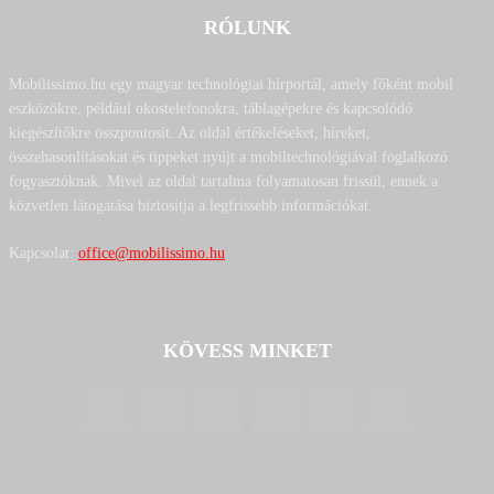
RÓLUNK
Mobilissimo.hu egy magyar technológiai hírportál, amely főként mobil
eszközökre, például okostelefonokra, táblagépekre és kapcsolódó
kiegészítőkre összpontosít. Az oldal értékeléseket, híreket,
összehasonlításokat és tippeket nyújt a mobiltechnológiával foglalkozó
fogyasztóknak. Mivel az oldal tartalma folyamatosan frissül, ennek a
közvetlen látogatása biztosítja a legfrissebb információkat.
Kapcsolat:
office@mobilissimo.hu
KÖVESS MINKET