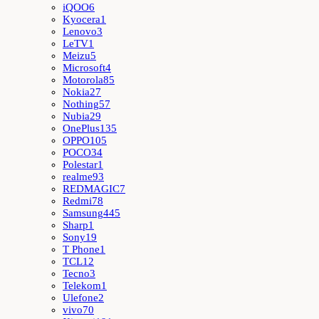
iQOO
6
Kyocera
1
Lenovo
3
LeTV
1
Meizu
5
Microsoft
4
Motorola
85
Nokia
27
Nothing
57
Nubia
29
OnePlus
135
OPPO
105
POCO
34
Polestar
1
realme
93
REDMAGIC
7
Redmi
78
Samsung
445
Sharp
1
Sony
19
T Phone
1
TCL
12
Tecno
3
Telekom
1
Ulefone
2
vivo
70