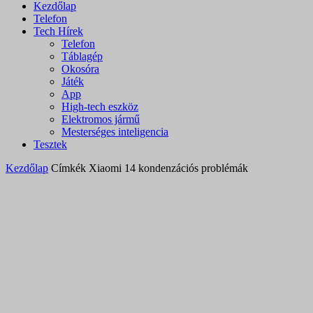
Kezdőlap
Telefon
Tech Hírek
Telefon
Táblagép
Okosóra
Játék
App
High-tech eszköz
Elektromos jármű
Mesterséges inteligencia
Tesztek
Kezdőlap
Címkék
Xiaomi 14 kondenzációs problémák