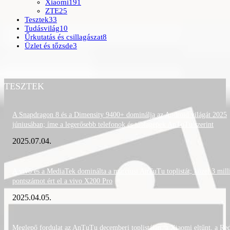
Xiaomi
191
ZTE
25
Tesztek
33
Tudásvilág
10
Űrkutatás és csillagászat
8
Üzlet és tőzsde
3
TESZTEK
A Snapdragon 8 és a Dimensity 9400+ dominálja az Android világát 2025
júniusában; íme a legerősebb telefonok és táblagépek AnTuTu szerint
2025.07.04.
A vivo és a MediaTek dominálta a márciusi AnTuTu toplistát; közel 3 mill
pontszámot ért el a vivo X200 Pro
2025.04.05.
Meglepő fordulat az AnTuTu decemberi toplistáján: a Xiaomi eltűnt, a Re