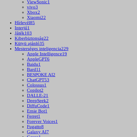
ViewSonic
1
vivo
3
Xbox
2
Xiaomi
22
Hírlevél
85
Interjú
1
Játék
103
Kiberbiztonság
22
Kütyü ajánló
35
Mesterséges inteligencia
229
Apple Intelligence
19
AppleGPT
6
Baidu
1
Bard
11
BESPOKE AI
2
ChatGPT
53
Colossus
1
Copilot
2
DALLE-2
1
DeepSeek
2
DiffuCode
1
Ernie Bot
1
Ferret
1
Forever Voices
1
Fugatto
8
Galaxy AI
7