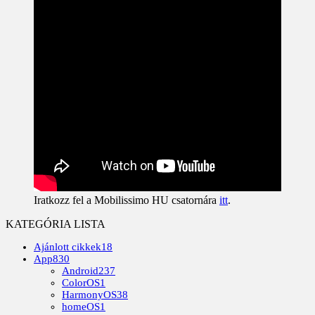
Iratkozz fel a Mobilissimo HU csatornára
itt
.
KATEGÓRIA LISTA
Ajánlott cikkek
18
App
830
Android
237
ColorOS
1
HarmonyOS
38
homeOS
1