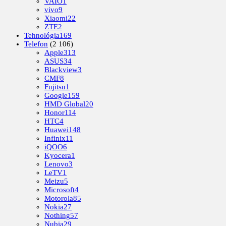
VAIO
1
vivo
9
Xiaomi
22
ZTE
2
Tehnológia
169
Telefon
(2 106)
Apple
313
ASUS
34
Blackview
3
CMF
8
Fujitsu
1
Google
159
HMD Global
20
Honor
114
HTC
4
Huawei
148
Infinix
11
iQOO
6
Kyocera
1
Lenovo
3
LeTV
1
Meizu
5
Microsoft
4
Motorola
85
Nokia
27
Nothing
57
Nubia
29