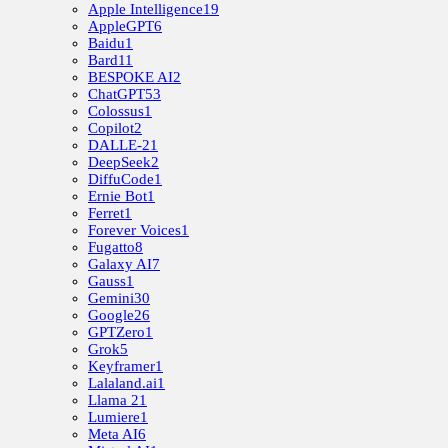
Apple Intelligence
19
AppleGPT
6
Baidu
1
Bard
11
BESPOKE AI
2
ChatGPT
53
Colossus
1
Copilot
2
DALLE-2
1
DeepSeek
2
DiffuCode
1
Ernie Bot
1
Ferret
1
Forever Voices
1
Fugatto
8
Galaxy AI
7
Gauss
1
Gemini
30
Google
26
GPTZero
1
Grok
5
Keyframer
1
Lalaland.ai
1
Llama 2
1
Lumiere
1
Meta AI
6