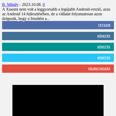
B. Mihály
-
2023.10.08.
0
A Xiaomi nem volt a leggyorsabb a legújabb Android-verzió, azaz
az Android 14 fejlesztésében, de a vállalat folyamatosan azon
dolgozik, hogy a frissítést a...
3,452
Rajongók
TETSZIK
412
Követő
KÖVETÉS
59
Követő
KÖVETÉS
101
Követő
KÖVETÉS
2,589
Feliratkozó
FELIRATKOZÁS