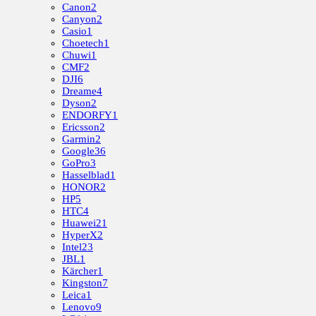
Canon
2
Canyon
2
Casio
1
Choetech
1
Chuwi
1
CMF
2
DJI
6
Dreame
4
Dyson
2
ENDORFY
1
Ericsson
2
Garmin
2
Google
36
GoPro
3
Hasselblad
1
HONOR
2
HP
5
HTC
4
Huawei
21
HyperX
2
Intel
23
JBL
1
Kärcher
1
Kingston
7
Leica
1
Lenovo
9