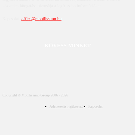
közvetlen látogatása biztosítja a legfrissebb információkat.
Kapcsolat:
office@mobilissimo.hu
KÖVESS MINKET
Copyright © Mobilissimo Group 2006 - 2026
Adatkezelési tájékoztató
Kapcsolat