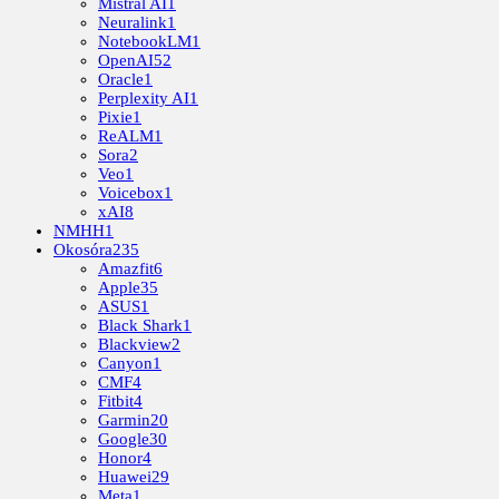
Mistral AI
1
Neuralink
1
NotebookLM
1
OpenAI
52
Oracle
1
Perplexity AI
1
Pixie
1
ReALM
1
Sora
2
Veo
1
Voicebox
1
xAI
8
NMHH
1
Okosóra
235
Amazfit
6
Apple
35
ASUS
1
Black Shark
1
Blackview
2
Canyon
1
CMF
4
Fitbit
4
Garmin
20
Google
30
Honor
4
Huawei
29
Meta
1