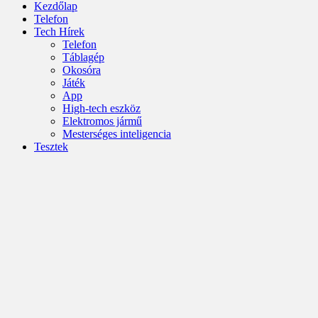
Kezdőlap
Telefon
Tech Hírek
Telefon
Táblagép
Okosóra
Játék
App
High-tech eszköz
Elektromos jármű
Mesterséges inteligencia
Tesztek