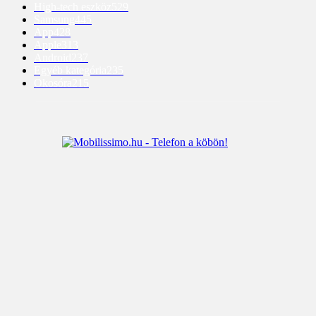
High-tech eszköz
529
Samsung
445
App
428
Apple
313
Android
237
Egyéb kategória
235
Okosóra
215