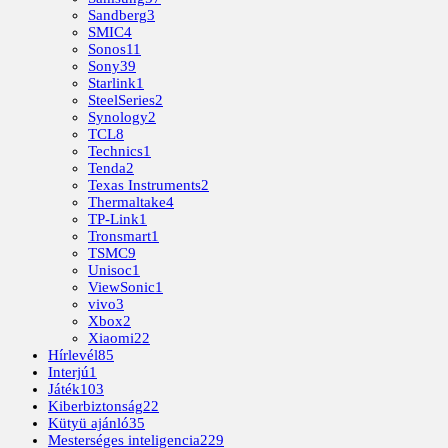
Sandberg
3
SMIC
4
Sonos
11
Sony
39
Starlink
1
SteelSeries
2
Synology
2
TCL
8
Technics
1
Tenda
2
Texas Instruments
2
Thermaltake
4
TP-Link
1
Tronsmart
1
TSMC
9
Unisoc
1
ViewSonic
1
vivo
3
Xbox
2
Xiaomi
22
Hírlevél
85
Interjú
1
Játék
103
Kiberbiztonság
22
Kütyü ajánló
35
Mesterséges inteligencia
229