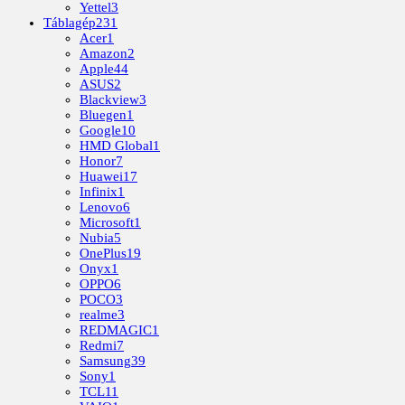
Yettel
3
Táblagép
231
Acer
1
Amazon
2
Apple
44
ASUS
2
Blackview
3
Bluegen
1
Google
10
HMD Global
1
Honor
7
Huawei
17
Infinix
1
Lenovo
6
Microsoft
1
Nubia
5
OnePlus
19
Onyx
1
OPPO
6
POCO
3
realme
3
REDMAGIC
1
Redmi
7
Samsung
39
Sony
1
TCL
11