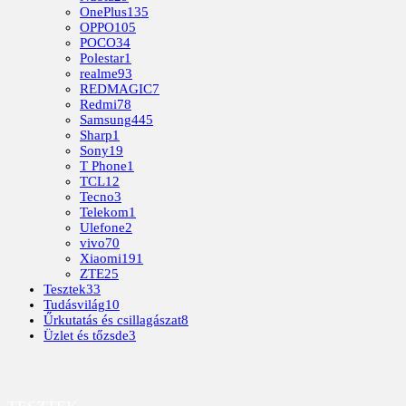
OnePlus
135
OPPO
105
POCO
34
Polestar
1
realme
93
REDMAGIC
7
Redmi
78
Samsung
445
Sharp
1
Sony
19
T Phone
1
TCL
12
Tecno
3
Telekom
1
Ulefone
2
vivo
70
Xiaomi
191
ZTE
25
Tesztek
33
Tudásvilág
10
Űrkutatás és csillagászat
8
Üzlet és tőzsde
3