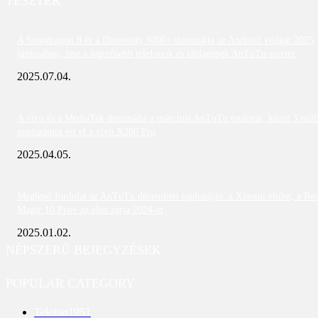
TESZTEK
A Snapdragon 8 és a Dimensity 9400+ dominálja az Android világát 2025
júniusában; íme a legerősebb telefonok és táblagépek AnTuTu szerint
2025.07.04.
A vivo és a MediaTek dominálta a márciusi AnTuTu toplistát; közel 3 mill
pontszámot ért el a vivo X200 Pro
2025.04.05.
Meglepő fordulat az AnTuTu decemberi toplistáján: a Xiaomi eltűnt, a Re
Magic 10 Pro+ az élen zárja 2024-et
2025.01.02.
NÉPSZERŰ BEJEGYZÉSEK
POPULAR CATEGORY
Telefon
1951