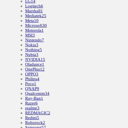
LG
14
Logitech
6
Marshall
1
Mediatek
25
Meta
10
Microsoft
30
Motorola
1
MSI
3
Nintendo
7
Nokia
3
Nothing
5
Nubia
3
NVIDIA
15
Oladance
1
OnePlus
12
OPPO
3
Philips
4
Poco
1
QNAP
9
Qualcomm
34
Ray-Ban
1
Razer
6
realme
3
REDMAGIC
2
Redmi
5
Roborock
2
Samsung
57