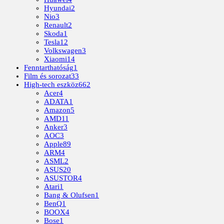
Hyundai
2
Nio
3
Renault
2
Skoda
1
Tesla
12
Volkswagen
3
Xiaomi
14
Fenntarthatóság
1
Film és sorozat
33
High-tech eszköz
662
Acer
4
ADATA
1
Amazon
5
AMD
11
Anker
3
AOC
3
Apple
89
ARM
4
ASML
2
ASUS
20
ASUSTOR
4
Atari
1
Bang & Olufsen
1
BenQ
1
BOOX
4
Bose
1