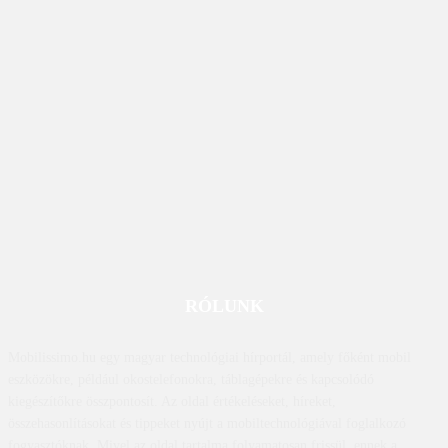
RÓLUNK
Mobilissimo.hu egy magyar technológiai hírportál, amely főként mobil
eszközökre, például okostelefonokra, táblagépekre és kapcsolódó
kiegészítőkre összpontosít. Az oldal értékeléseket, híreket,
összehasonlításokat és tippeket nyújt a mobiltechnológiával foglalkozó
fogyasztóknak. Mivel az oldal tartalma folyamatosan frissül, ennek a