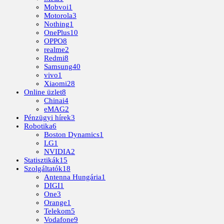
Mobvoi
1
Motorola
3
Nothing
1
OnePlus
10
OPPO
8
realme
2
Redmi
8
Samsung
40
vivo
1
Xiaomi
28
Online üzlet
8
Chinai
4
eMAG
2
Pénzügyi hírek
3
Robotika
6
Boston Dynamics
1
LG
1
NVIDIA
2
Statisztikák
15
Szolgáltatók
18
Antenna Hungária
1
DIGI
1
One
3
Orange
1
Telekom
5
Vodafone
9