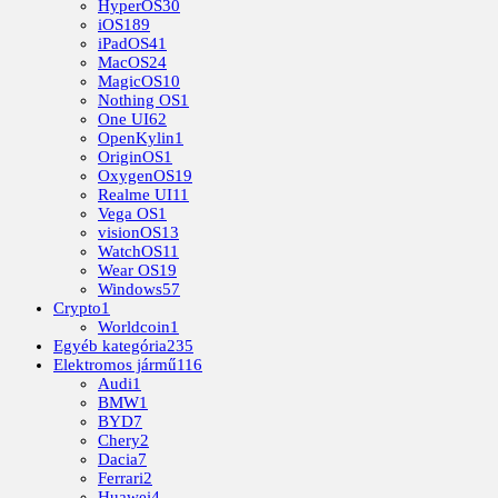
HyperOS
30
iOS
189
iPadOS
41
MacOS
24
MagicOS
10
Nothing OS
1
One UI
62
OpenKylin
1
OriginOS
1
OxygenOS
19
Realme UI
11
Vega OS
1
visionOS
13
WatchOS
11
Wear OS
19
Windows
57
Crypto
1
Worldcoin
1
Egyéb kategória
235
Elektromos jármű
116
Audi
1
BMW
1
BYD
7
Chery
2
Dacia
7
Ferrari
2
Huawei
4