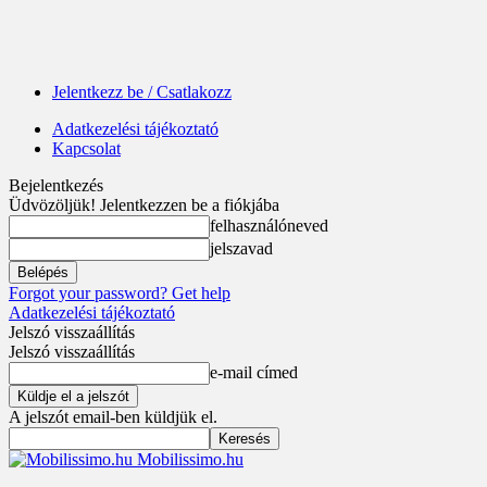
Jelentkezz be / Csatlakozz
Adatkezelési tájékoztató
Kapcsolat
Bejelentkezés
Üdvözöljük! Jelentkezzen be a fiókjába
felhasználóneved
jelszavad
Forgot your password? Get help
Adatkezelési tájékoztató
Jelszó visszaállítás
Jelszó visszaállítás
e-mail címed
A jelszót email-ben küldjük el.
Mobilissimo.hu