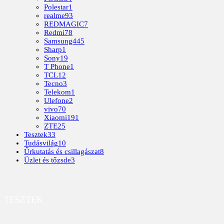
Polestar
1
realme
93
REDMAGIC
7
Redmi
78
Samsung
445
Sharp
1
Sony
19
T Phone
1
TCL
12
Tecno
3
Telekom
1
Ulefone
2
vivo
70
Xiaomi
191
ZTE
25
Tesztek
33
Tudásvilág
10
Űrkutatás és csillagászat
8
Üzlet és tőzsde
3
TESZTEK