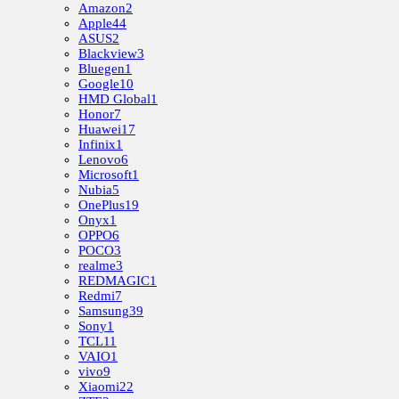
Amazon
2
Apple
44
ASUS
2
Blackview
3
Bluegen
1
Google
10
HMD Global
1
Honor
7
Huawei
17
Infinix
1
Lenovo
6
Microsoft
1
Nubia
5
OnePlus
19
Onyx
1
OPPO
6
POCO
3
realme
3
REDMAGIC
1
Redmi
7
Samsung
39
Sony
1
TCL
11
VAIO
1
vivo
9
Xiaomi
22