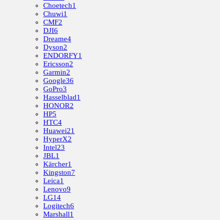
Choetech
1
Chuwi
1
CMF
2
DJI
6
Dreame
4
Dyson
2
ENDORFY
1
Ericsson
2
Garmin
2
Google
36
GoPro
3
Hasselblad
1
HONOR
2
HP
5
HTC
4
Huawei
21
HyperX
2
Intel
23
JBL
1
Kärcher
1
Kingston
7
Leica
1
Lenovo
9
LG
14
Logitech
6
Marshall
1