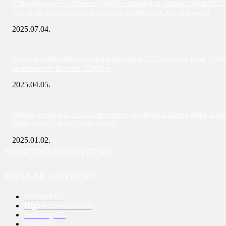
A Snapdragon 8 és a Dimensity 9400+ dominálja az Android világát 2025
júniusában; íme a legerősebb telefonok és táblagépek AnTuTu szerint
2025.07.04.
A vivo és a MediaTek dominálta a márciusi AnTuTu toplistát; közel 3 mill
pontszámot ért el a vivo X200 Pro
2025.04.05.
Meglepő fordulat az AnTuTu decemberi toplistáján: a Xiaomi eltűnt, a Re
Magic 10 Pro+ az élen zárja 2024-et
2025.01.02.
NÉPSZERŰ BEJEGYZÉSEK
POPULAR CATEGORY
Telefon
1951
High-tech eszköz
529
Samsung
445
App
428