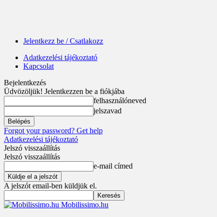
Jelentkezz be / Csatlakozz
Adatkezelési tájékoztató
Kapcsolat
Bejelentkezés
Üdvözöljük! Jelentkezzen be a fiókjába
felhasználóneved
jelszavad
Forgot your password? Get help
Adatkezelési tájékoztató
Jelszó visszaállítás
Jelszó visszaállítás
e-mail címed
A jelszót email-ben küldjük el.
Mobilissimo.hu