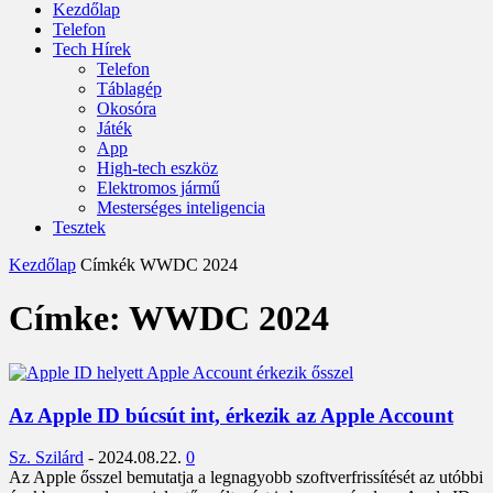
Kezdőlap
Telefon
Tech Hírek
Telefon
Táblagép
Okosóra
Játék
App
High-tech eszköz
Elektromos jármű
Mesterséges inteligencia
Tesztek
Kezdőlap
Címkék
WWDC 2024
Címke: WWDC 2024
Az Apple ID búcsút int, érkezik az Apple Account
Sz. Szilárd
-
2024.08.22.
0
Az Apple ősszel bemutatja a legnagyobb szoftverfrissítését az utóbbi