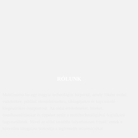
RÓLUNK
Mobilissimo.hu egy magyar technológiai hírportál, amely főként mobil
eszközökre, például okostelefonokra, táblagépekre és kapcsolódó
kiegészítőkre összpontosít. Az oldal értékeléseket, híreket,
összehasonlításokat és tippeket nyújt a mobiltechnológiával foglalkozó
fogyasztóknak. Mivel az oldal tartalma folyamatosan frissül, ennek a
közvetlen látogatása biztosítja a legfrissebb információkat.