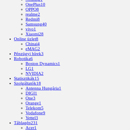
OnePlus
10
OPPO
8
realme
2
Redmi
8
Samsung
40
vivo
1
Xiaomi
28
Online üzlet
8
Chinai
4
eMAG
2
Pénzügyi hírek
3
Robotika
6
Boston Dynamics
1
LG
1
NVIDIA
2
Statisztikák
15
Szolgáltatók
18
Antenna Hungária
1
DIGI
1
One
3
Orange
1
Telekom
5
Vodafone
9
Yettel
3
Táblagép
231
Acer
1