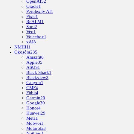
OpenAI
52
Oracle
1
Perplexity AI
1
Pixie
1
ReALM
1
Sora
2
Veo
1
Voicebox
1
xAI
8
NMHH
1
Okosóra
235
Amazfit
6
Apple
35
ASUS
1
Black Shark
1
Blackview
2
Canyon
1
CMF
4
Fitbit
4
Garmin
20
Google
30
Honor
4
Huawei
29
Meta
1
Mobvoi
1
Motorola
3
Nothing
1