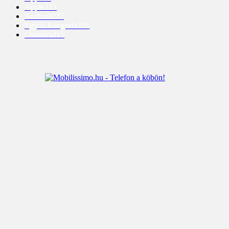
Apple
313
Android
237
Egyéb kategória
235
Okosóra
215