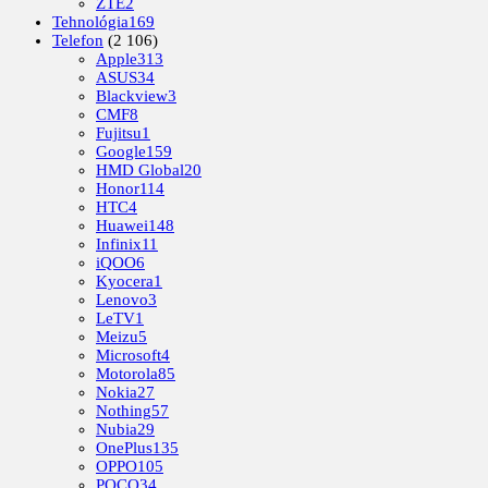
ZTE
2
Tehnológia
169
Telefon
(2 106)
Apple
313
ASUS
34
Blackview
3
CMF
8
Fujitsu
1
Google
159
HMD Global
20
Honor
114
HTC
4
Huawei
148
Infinix
11
iQOO
6
Kyocera
1
Lenovo
3
LeTV
1
Meizu
5
Microsoft
4
Motorola
85
Nokia
27
Nothing
57
Nubia
29
OnePlus
135
OPPO
105
POCO
34