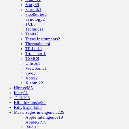
Sony
39
Starlink
1
SteelSeries
2
Synology
2
TCL
8
Technics
1
Tenda
2
Texas Instruments
2
Thermaltake
4
TP-Link
1
Tronsmart
1
TSMC
9
Unisoc
1
ViewSonic
1
vivo
3
Xbox
2
Xiaomi
22
Hírlevél
85
Interjú
1
Játék
103
Kiberbiztonság
22
Kütyü ajánló
35
Mesterséges inteligencia
229
Apple Intelligence
19
AppleGPT
6
Baidu
1