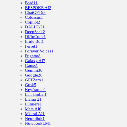
Bard
11
BESPOKE AI
2
ChatGPT
53
Colossus
1
Copilot
2
DALLE-2
1
DeepSeek
2
DiffuCode
1
Ernie Bot
1
Ferret
1
Forever Voices
1
Fugatto
8
Galaxy AI
7
Gauss
1
Gemini
30
Google
26
GPTZero
1
Grok
5
Keyframer
1
Lalaland.ai
1
Llama 2
1
Lumiere
1
Meta AI
6
Mistral AI
1
Neuralink
1
NotebookLM
1