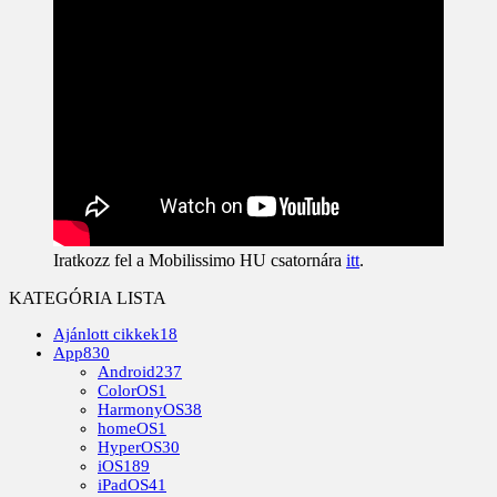
Iratkozz fel a Mobilissimo HU csatornára
itt
.
KATEGÓRIA LISTA
Ajánlott cikkek
18
App
830
Android
237
ColorOS
1
HarmonyOS
38
homeOS
1
HyperOS
30
iOS
189
iPadOS
41