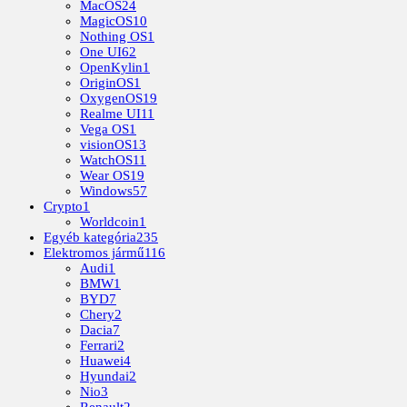
MacOS
24
MagicOS
10
Nothing OS
1
One UI
62
OpenKylin
1
OriginOS
1
OxygenOS
19
Realme UI
11
Vega OS
1
visionOS
13
WatchOS
11
Wear OS
19
Windows
57
Crypto
1
Worldcoin
1
Egyéb kategória
235
Elektromos jármű
116
Audi
1
BMW
1
BYD
7
Chery
2
Dacia
7
Ferrari
2
Huawei
4
Hyundai
2
Nio
3