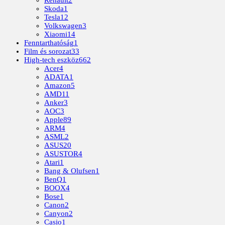
Renault
2
Skoda
1
Tesla
12
Volkswagen
3
Xiaomi
14
Fenntarthatóság
1
Film és sorozat
33
High-tech eszköz
662
Acer
4
ADATA
1
Amazon
5
AMD
11
Anker
3
AOC
3
Apple
89
ARM
4
ASML
2
ASUS
20
ASUSTOR
4
Atari
1
Bang & Olufsen
1
BenQ
1
BOOX
4
Bose
1
Canon
2
Canyon
2
Casio
1