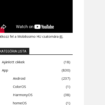
atkozz fel a Mobilissimo HU csatornára
itt
.
KATEGÓRIA LISTA
Ajánlott cikkek
18
App
830
Android
237
ColorOS
1
HarmonyOS
38
homeOS
1