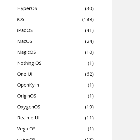
HyperOS
30
iOS
189
iPadOS
41
MacOS
24
MagicOS
10
Nothing OS
1
One UI
62
OpenKylin
1
OriginOS
1
OxygenOS
19
Realme UI
11
Vega OS
1
visionOS
13