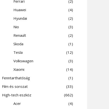
Ferrari
2
Huawei
4
Hyundai
2
Nio
3
Renault
2
Skoda
1
Tesla
12
Volkswagen
3
Xiaomi
14
Fenntarthatóság
1
Film és sorozat
33
High-tech eszköz
662
Acer
4