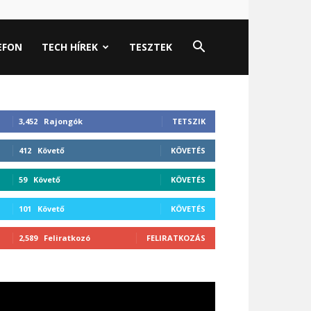
EFON
TECH HÍREK
TESZTEK
3,452
Rajongók
TETSZIK
412
Követő
KÖVETÉS
59
Követő
KÖVETÉS
101
Követő
KÖVETÉS
2,589
Feliratkozó
FELIRATKOZÁS