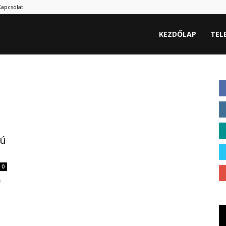
Kapcsolat
KEZDŐLAP
TEL
pú
0
e
e