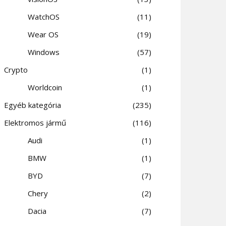
WatchOS
11
Wear OS
19
Windows
57
Crypto
1
Worldcoin
1
Egyéb kategória
235
Elektromos jármű
116
Audi
1
BMW
1
BYD
7
Chery
2
Dacia
7