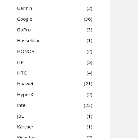
Garmin
2
Google
36
GoPro
3
Hasselblad
1
HONOR
2
HP
5
HTC
4
Huawei
21
HyperX
2
Intel
23
JBL
1
Kärcher
1
Kingston
7