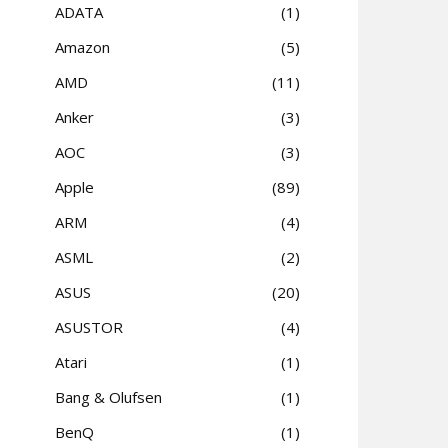
ADATA
1
Amazon
5
AMD
11
Anker
3
AOC
3
Apple
89
ARM
4
ASML
2
ASUS
20
ASUSTOR
4
Atari
1
Bang & Olufsen
1
BenQ
1