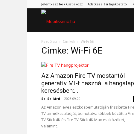
Jelentkezz be / Csatlakozz
Adatkezelési tájékoztató
Mobilissimo.hu
Kezdőlap
Címkék
Wi-Fi 6E
Címke: Wi-Fi 6E
Az Amazon Fire TV mostantól
generatív MI-t használ a hangala
keresésben;...
Sz. Szilárd
-
2023.09.20.
Az Amazon éves eszközbemutatóján frissítette Fir
TV termékcsaládját, bemutatva többek között a Fir
TV Stick 4K és Fire TV Stick 4K Max eszközöket,
valamint...