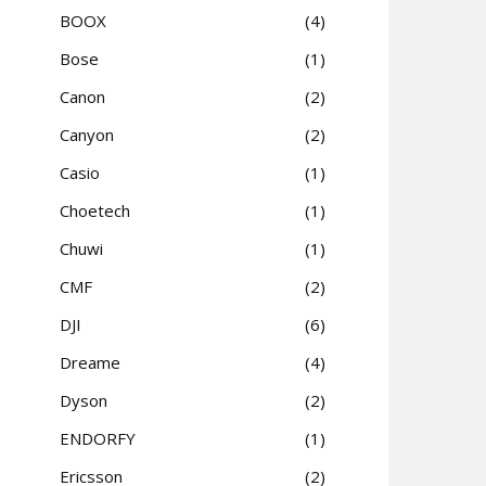
BOOX
4
Bose
1
Canon
2
Canyon
2
Casio
1
Choetech
1
Chuwi
1
CMF
2
DJI
6
Dreame
4
Dyson
2
ENDORFY
1
Ericsson
2