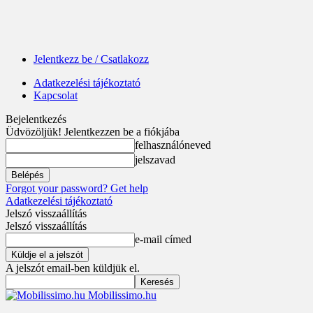
Jelentkezz be / Csatlakozz
Adatkezelési tájékoztató
Kapcsolat
Bejelentkezés
Üdvözöljük! Jelentkezzen be a fiókjába
felhasználóneved
jelszavad
Forgot your password? Get help
Adatkezelési tájékoztató
Jelszó visszaállítás
Jelszó visszaállítás
e-mail címed
A jelszót email-ben küldjük el.
Mobilissimo.hu