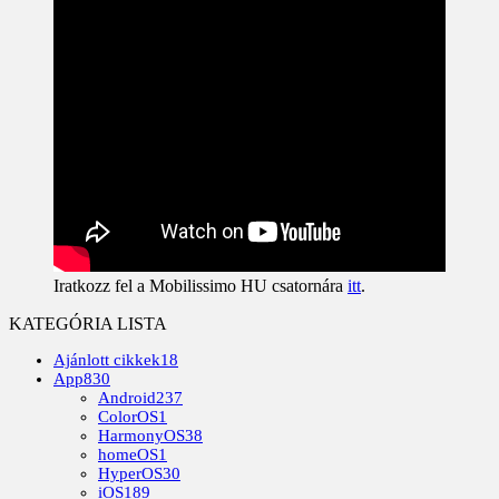
Iratkozz fel a Mobilissimo HU csatornára
itt
.
KATEGÓRIA LISTA
Ajánlott cikkek
18
App
830
Android
237
ColorOS
1
HarmonyOS
38
homeOS
1
HyperOS
30
iOS
189