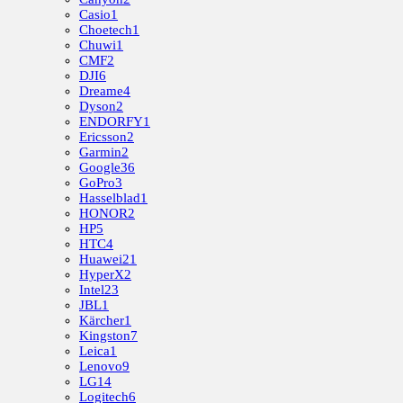
Casio
1
Choetech
1
Chuwi
1
CMF
2
DJI
6
Dreame
4
Dyson
2
ENDORFY
1
Ericsson
2
Garmin
2
Google
36
GoPro
3
Hasselblad
1
HONOR
2
HP
5
HTC
4
Huawei
21
HyperX
2
Intel
23
JBL
1
Kärcher
1
Kingston
7
Leica
1
Lenovo
9
LG
14
Logitech
6