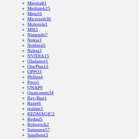
Marshall
1
Mediatek
25
Meta
10
Microsoft
30
Motorola
1
MSI
3
Nintendo
7
Nokia
3
Nothing
5
Nubia
3
NVIDIA
15
Oladance
1
OnePlus
12
OPPO
3
Philips
4
Poco
1
QNAP
9
Qualcomm
34
Ray-Ban
1
Razer
6
realme
3
REDMAGIC
2
Redmi
5
Roborock
2
Samsung
57
Sandberg
3