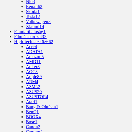
Nio
3
Renault
2
Skoda
1
Tesla
12
Volkswagen
3
Xiaomi
14
Fenntarthatóság
1
Film és sorozat
33
High-tech eszköz
662
Acer
4
ADATA
1
Amazon
5
AMD
11
Anker
3
AOC
3
Apple
89
ARM
4
ASML
2
ASUS
20
ASUSTOR
4
Atari
1
Bang & Olufsen
1
BenQ
1
BOOX
4
Bose
1
Canon
2
Canyon
2