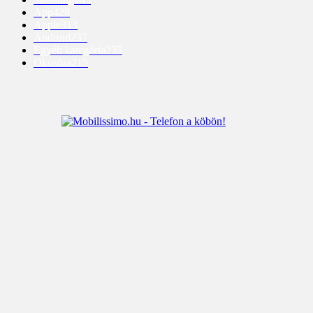
App
428
Apple
313
Android
237
Egyéb kategória
235
Okosóra
215