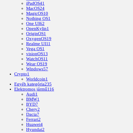
iPadOS
41
MacOS
24
MagicOS
10
Nothing OS
1
One UI
62
OpenKylin
1
OriginOS
1
OxygenOS
19
Realme UI
11
Vega OS
1
visionOS
13
WatchOS
11
Wear OS
19
Windows
57
Crypto
1
Worldcoin
1
Egyéb kategória
235
Elektromos jármű
116
Audi
1
BMW
1
BYD
7
Chery
2
Dacia
7
Ferrari
2
Huawei
4
Hyundai
2