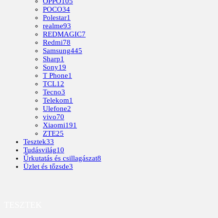
OPPO
105
POCO
34
Polestar
1
realme
93
REDMAGIC
7
Redmi
78
Samsung
445
Sharp
1
Sony
19
T Phone
1
TCL
12
Tecno
3
Telekom
1
Ulefone
2
vivo
70
Xiaomi
191
ZTE
25
Tesztek
33
Tudásvilág
10
Űrkutatás és csillagászat
8
Üzlet és tőzsde
3
TESZTEK