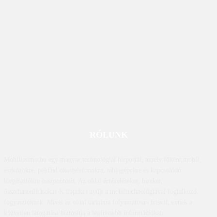
RÓLUNK
Mobilissimo.hu egy magyar technológiai hírportál, amely főként mobil
eszközökre, például okostelefonokra, táblagépekre és kapcsolódó
kiegészítőkre összpontosít. Az oldal értékeléseket, híreket,
összehasonlításokat és tippeket nyújt a mobiltechnológiával foglalkozó
fogyasztóknak. Mivel az oldal tartalma folyamatosan frissül, ennek a
közvetlen látogatása biztosítja a legfrissebb információkat.