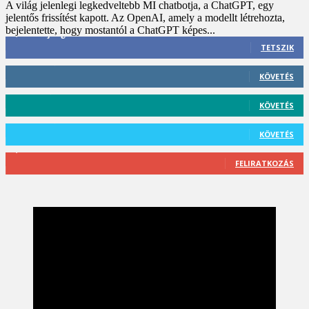
A világ jelenlegi legkedveltebb MI chatbotja, a ChatGPT, egy
jelentős frissítést kapott. Az OpenAI, amely a modellt létrehozta,
bejelentette, hogy mostantól a ChatGPT képes...
3,452
Rajongók
TETSZIK
412
Követő
KÖVETÉS
59
Követő
KÖVETÉS
101
Követő
KÖVETÉS
2,589
Feliratkozó
FELIRATKOZÁS