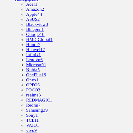
Acer
1
Amazon
2
Apple
44
ASUS
2
Blackview
3
Bluegen
1
Google
10
HMD Global
1
Honor
7
Huawei
17
Infinix
1
Lenovo
6
Microsoft
1
Nubia
5
OnePlus
19
Onyx
1
OPPO
6
POCO
3
realme
3
REDMAGIC
1
Redmi
7
Samsung
39
Sony
1
TCL
11
VAIO
1
vivo
9