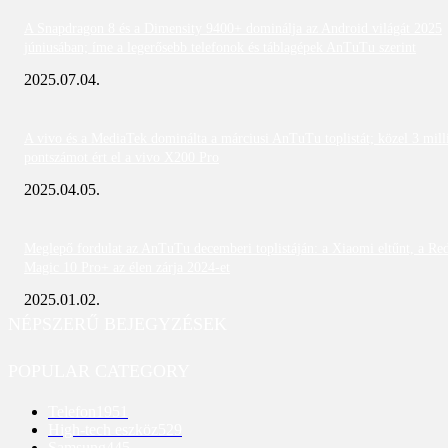
A Snapdragon 8 és a Dimensity 9400+ dominálja az Android világát 2025
júniusában; íme a legerősebb telefonok és táblagépek AnTuTu szerint
2025.07.04.
A vivo és a MediaTek dominálta a márciusi AnTuTu toplistát; közel 3 mill
pontszámot ért el a vivo X200 Pro
2025.04.05.
Meglepő fordulat az AnTuTu decemberi toplistáján: a Xiaomi eltűnt, a Re
Magic 10 Pro+ az élen zárja 2024-et
2025.01.02.
NÉPSZERŰ BEJEGYZÉSEK
POPULAR CATEGORY
Telefon
1951
High-tech eszköz
529
Samsung
445