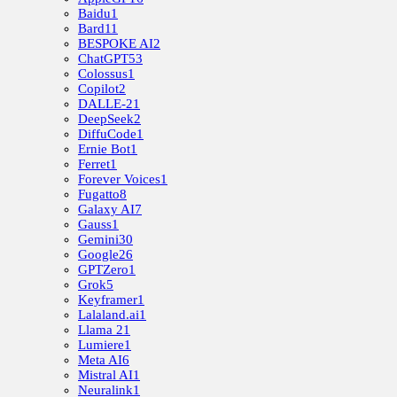
Baidu
1
Bard
11
BESPOKE AI
2
ChatGPT
53
Colossus
1
Copilot
2
DALLE-2
1
DeepSeek
2
DiffuCode
1
Ernie Bot
1
Ferret
1
Forever Voices
1
Fugatto
8
Galaxy AI
7
Gauss
1
Gemini
30
Google
26
GPTZero
1
Grok
5
Keyframer
1
Lalaland.ai
1
Llama 2
1
Lumiere
1
Meta AI
6
Mistral AI
1
Neuralink
1