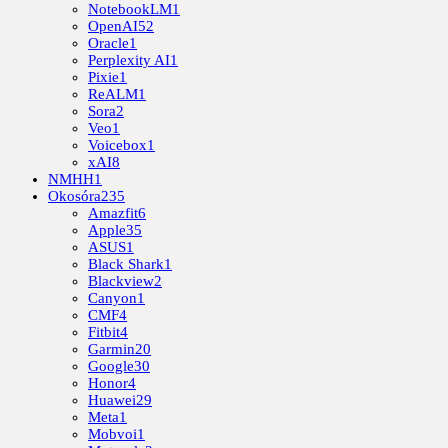
NotebookLM
1
OpenAI
52
Oracle
1
Perplexity AI
1
Pixie
1
ReALM
1
Sora
2
Veo
1
Voicebox
1
xAI
8
NMHH
1
Okosóra
235
Amazfit
6
Apple
35
ASUS
1
Black Shark
1
Blackview
2
Canyon
1
CMF
4
Fitbit
4
Garmin
20
Google
30
Honor
4
Huawei
29
Meta
1
Mobvoi
1