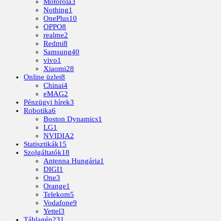
Motorola
3
Nothing
1
OnePlus
10
OPPO
8
realme
2
Redmi
8
Samsung
40
vivo
1
Xiaomi
28
Online üzlet
8
Chinai
4
eMAG
2
Pénzügyi hírek
3
Robotika
6
Boston Dynamics
1
LG
1
NVIDIA
2
Statisztikák
15
Szolgáltatók
18
Antenna Hungária
1
DIGI
1
One
3
Orange
1
Telekom
5
Vodafone
9
Yettel
3
Táblagép
231