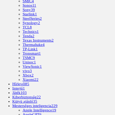
SMIC
4
Sonos
11
Sony
39
Starlink
1
SteelSeries
2
Synology
2
TCL
8
Technics
1
Tenda
2
Texas Instruments
2
Thermaltake
4
TP-Link
1
Tronsmart
1
TSMC
9
Unisoc
1
ViewSonic
1
vivo
3
Xbox
2
Xiaomi
22
Hírlevél
85
Interjú
1
Játék
103
Kiberbiztonság
22
Kütyü ajánló
35
Mesterséges inteligencia
229
Apple Intelligence
19
AppleGPT
6