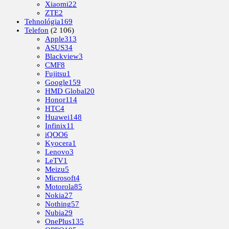
Xiaomi
22
ZTE
2
Tehnológia
169
Telefon
(2 106)
Apple
313
ASUS
34
Blackview
3
CMF
8
Fujitsu
1
Google
159
HMD Global
20
Honor
114
HTC
4
Huawei
148
Infinix
11
iQOO
6
Kyocera
1
Lenovo
3
LeTV
1
Meizu
5
Microsoft
4
Motorola
85
Nokia
27
Nothing
57
Nubia
29
OnePlus
135