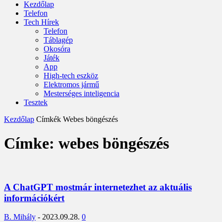
Kezdőlap
Telefon
Tech Hírek
Telefon
Táblagép
Okosóra
Játék
App
High-tech eszköz
Elektromos jármű
Mesterséges inteligencia
Tesztek
Kezdőlap
Címkék
Webes böngészés
Címke: webes böngészés
A ChatGPT mostmár internetezhet az aktuális
információkért
B. Mihály
-
2023.09.28.
0