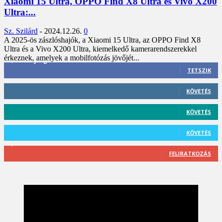
Xiaomi 15 Ultra, OPPO Find X8 Ultra és Vivo X200
Ultra:...
Sz. Szilárd
-
2024.12.26.
0
A 2025-ös zászlóshajók, a Xiaomi 15 Ultra, az OPPO Find X8
Ultra és a Vivo X200 Ultra, kiemelkedő kamerarendszerekkel
érkeznek, amelyek a mobilfotózás jövőjét...
3,452
Rajongók
TETSZIK
412
Követő
KÖVETÉS
59
Követő
KÖVETÉS
101
Követő
KÖVETÉS
2,589
Feliratkozó
FELIRATKOZÁS