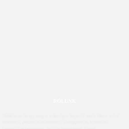
RÓLUNK
Mobilissimo.hu egy magyar technológiai hírportál, amely főként mobil
eszközökre, például okostelefonokra, táblagépekre és kapcsolódó
kiegészítőkre összpontosít. Az oldal értékeléseket, híreket,