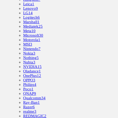
Leica
1
Lenovo
9
LG
14
Logitech
6
Marshall
1
Mediatek
25
Meta
10
Microsoft
30
Motorola
1
MSI
3
Nintendo
7
Nokia
3
Nothing
5
Nubia
3
NVIDIA
15
Oladance
1
OnePlus
12
OPPO
3
Philips
4
Poco
1
QNAP
9
Qualcomm
34
Ray-Ban
1
Razer
6
realme
3
REDMAGIC
2