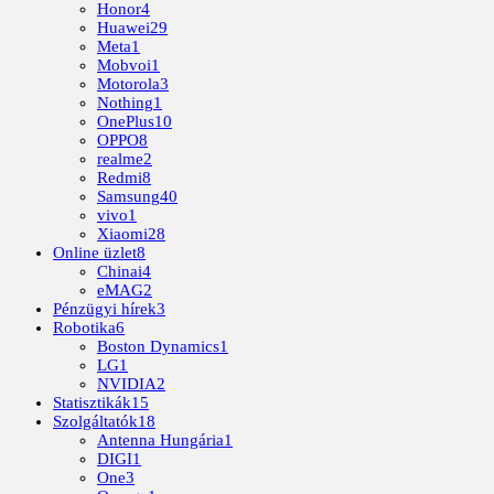
Honor
4
Huawei
29
Meta
1
Mobvoi
1
Motorola
3
Nothing
1
OnePlus
10
OPPO
8
realme
2
Redmi
8
Samsung
40
vivo
1
Xiaomi
28
Online üzlet
8
Chinai
4
eMAG
2
Pénzügyi hírek
3
Robotika
6
Boston Dynamics
1
LG
1
NVIDIA
2
Statisztikák
15
Szolgáltatók
18
Antenna Hungária
1
DIGI
1
One
3