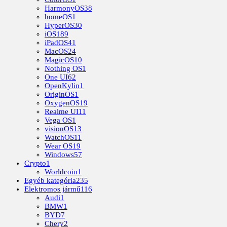
HarmonyOS
38
homeOS
1
HyperOS
30
iOS
189
iPadOS
41
MacOS
24
MagicOS
10
Nothing OS
1
One UI
62
OpenKylin
1
OriginOS
1
OxygenOS
19
Realme UI
11
Vega OS
1
visionOS
13
WatchOS
11
Wear OS
19
Windows
57
Crypto
1
Worldcoin
1
Egyéb kategória
235
Elektromos jármű
116
Audi
1
BMW
1
BYD
7
Chery
2