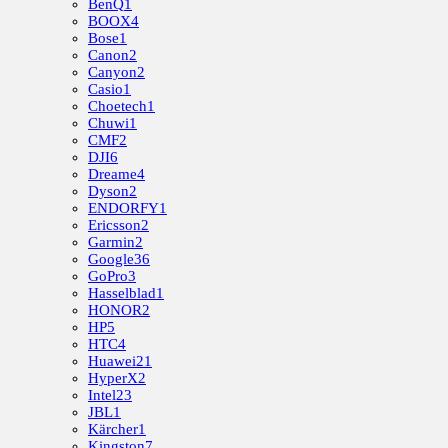
BenQ
1
BOOX
4
Bose
1
Canon
2
Canyon
2
Casio
1
Choetech
1
Chuwi
1
CMF
2
DJI
6
Dreame
4
Dyson
2
ENDORFY
1
Ericsson
2
Garmin
2
Google
36
GoPro
3
Hasselblad
1
HONOR
2
HP
5
HTC
4
Huawei
21
HyperX
2
Intel
23
JBL
1
Kärcher
1
Kingston
7