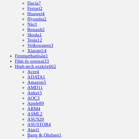
Dacia
7
Ferrari
2
Huawei
4
Hyundai
2
Nio
3
Renault
2
Skoda
1
Tesla
12
Volkswagen
3
Xiaomi
14
Fenntarthatóság
1
Film és sorozat
33
High-tech eszköz
662
Acer
4
ADATA
1
Amazon
5
AMD
11
Anker
3
AOC
3
Apple
89
ARM
4
ASML
2
ASUS
20
ASUSTOR
4
Atari
1
Bang & Olufsen
1