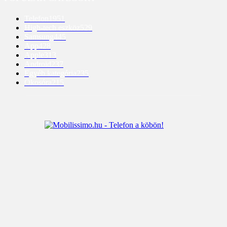
Telefon
1951
High-tech eszköz
529
Samsung
445
App
428
Apple
313
Android
237
Egyéb kategória
235
Okosóra
215