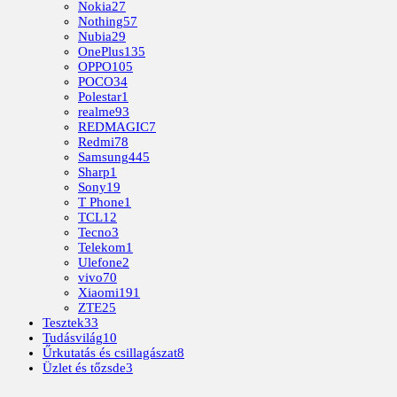
Nokia
27
Nothing
57
Nubia
29
OnePlus
135
OPPO
105
POCO
34
Polestar
1
realme
93
REDMAGIC
7
Redmi
78
Samsung
445
Sharp
1
Sony
19
T Phone
1
TCL
12
Tecno
3
Telekom
1
Ulefone
2
vivo
70
Xiaomi
191
ZTE
25
Tesztek
33
Tudásvilág
10
Űrkutatás és csillagászat
8
Üzlet és tőzsde
3