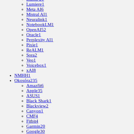
Lumiere
1
Meta AI
6
Mistral AI
1
Neuralink
1
NotebookLM
1
OpenAI
52
Oracle
1
Perplexity AI
1
Pixie
1
ReALM
1
Sora
2
Veo
1
Voicebox
1
xAI
8
NMHH
1
Okosóra
235
Amazfit
6
Apple
35
ASUS
1
Black Shark
1
Blackview
2
Canyon
1
CMF
4
Fitbit
4
Garmin
20
Google
30