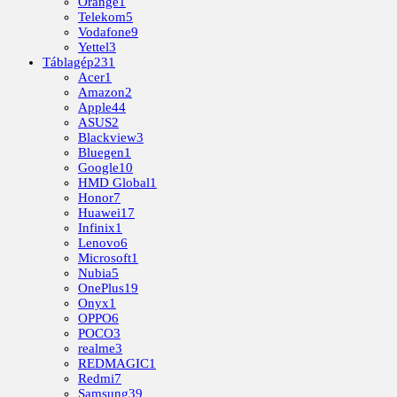
Orange
1
Telekom
5
Vodafone
9
Yettel
3
Táblagép
231
Acer
1
Amazon
2
Apple
44
ASUS
2
Blackview
3
Bluegen
1
Google
10
HMD Global
1
Honor
7
Huawei
17
Infinix
1
Lenovo
6
Microsoft
1
Nubia
5
OnePlus
19
Onyx
1
OPPO
6
POCO
3
realme
3
REDMAGIC
1
Redmi
7
Samsung
39