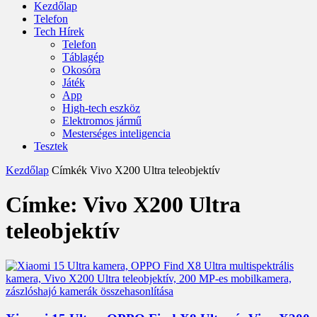
Kezdőlap
Telefon
Tech Hírek
Telefon
Táblagép
Okosóra
Játék
App
High-tech eszköz
Elektromos jármű
Mesterséges inteligencia
Tesztek
Kezdőlap
Címkék
Vivo X200 Ultra teleobjektív
Címke: Vivo X200 Ultra
teleobjektív