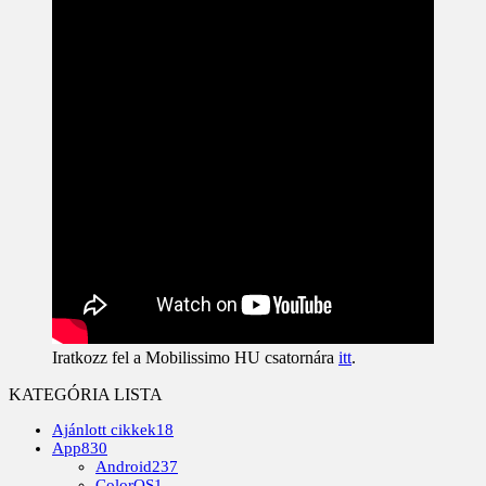
Iratkozz fel a Mobilissimo HU csatornára
itt
.
KATEGÓRIA LISTA
Ajánlott cikkek
18
App
830
Android
237
ColorOS
1