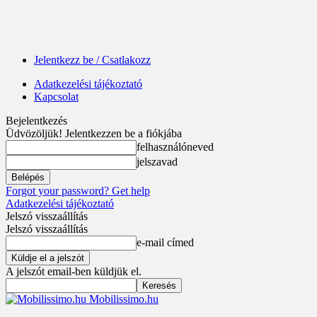
Jelentkezz be / Csatlakozz
Adatkezelési tájékoztató
Kapcsolat
Bejelentkezés
Üdvözöljük! Jelentkezzen be a fiókjába
felhasználóneved
jelszavad
Forgot your password? Get help
Adatkezelési tájékoztató
Jelszó visszaállítás
Jelszó visszaállítás
e-mail címed
A jelszót email-ben küldjük el.
Mobilissimo.hu