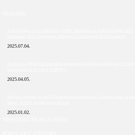
TESZTEK
A Snapdragon 8 és a Dimensity 9400+ dominálja az Android világát 2025
júniusában; íme a legerősebb telefonok és táblagépek AnTuTu szerint
2025.07.04.
A vivo és a MediaTek dominálta a márciusi AnTuTu toplistát; közel 3 mill
pontszámot ért el a vivo X200 Pro
2025.04.05.
Meglepő fordulat az AnTuTu decemberi toplistáján: a Xiaomi eltűnt, a Re
Magic 10 Pro+ az élen zárja 2024-et
2025.01.02.
NÉPSZERŰ BEJEGYZÉSEK
POPULAR CATEGORY