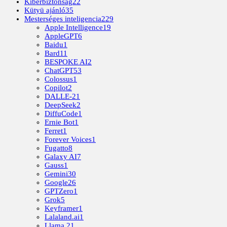
Kiberbiztonság
22
Kütyü ajánló
35
Mesterséges inteligencia
229
Apple Intelligence
19
AppleGPT
6
Baidu
1
Bard
11
BESPOKE AI
2
ChatGPT
53
Colossus
1
Copilot
2
DALLE-2
1
DeepSeek
2
DiffuCode
1
Ernie Bot
1
Ferret
1
Forever Voices
1
Fugatto
8
Galaxy AI
7
Gauss
1
Gemini
30
Google
26
GPTZero
1
Grok
5
Keyframer
1
Lalaland.ai
1
Llama 2
1