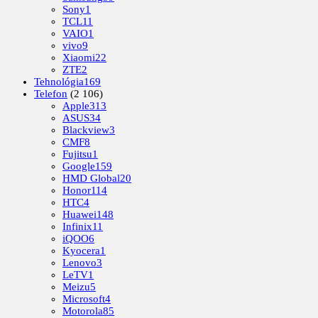
Sony
1
TCL
11
VAIO
1
vivo
9
Xiaomi
22
ZTE
2
Tehnológia
169
Telefon
(2 106)
Apple
313
ASUS
34
Blackview
3
CMF
8
Fujitsu
1
Google
159
HMD Global
20
Honor
114
HTC
4
Huawei
148
Infinix
11
iQOO
6
Kyocera
1
Lenovo
3
LeTV
1
Meizu
5
Microsoft
4
Motorola
85