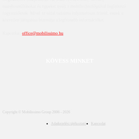
összehasonlításokat és tippeket nyújt a mobiltechnológiával foglalkozó
fogyasztóknak. Mivel az oldal tartalma folyamatosan frissül, ennek a
közvetlen látogatása biztosítja a legfrissebb információkat.
Kapcsolat:
office@mobilissimo.hu
KÖVESS MINKET
Copyright © Mobilissimo Group 2006 - 2026
Adatkezelési tájékoztató
Kapcsolat