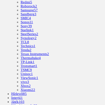
Redmi
5
Roborock
2
Samsung
57
Sandberg
3
SMIC
4
Sonos
11
Sony
39
Starlink
1
SteelSeries
2
Synology
2
TCL
8
Technics
1
Tenda
2
Texas Instruments
2
Thermaltake
4
TP-Link
1
Tronsmart
1
TSMC
9
Unisoc
1
ViewSonic
1
vivo
3
Xbox
2
Xiaomi
22
Hírlevél
85
Interjú
1
Játék
103