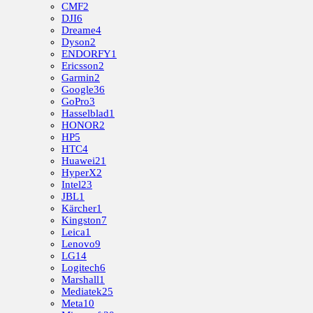
CMF
2
DJI
6
Dreame
4
Dyson
2
ENDORFY
1
Ericsson
2
Garmin
2
Google
36
GoPro
3
Hasselblad
1
HONOR
2
HP
5
HTC
4
Huawei
21
HyperX
2
Intel
23
JBL
1
Kärcher
1
Kingston
7
Leica
1
Lenovo
9
LG
14
Logitech
6
Marshall
1
Mediatek
25
Meta
10