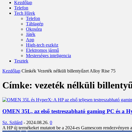
Kezdőlap
Telefon
Tech Hírek
Telefon
Táblagép
Okosóra
Játék
App
High-tech eszköz
Elektromos jármű
Mesterséges inteligencia
Tesztek
Kezdőlap
Címkék
Vezeték nélküli billentyűzet Alloy Rise 75
Címke: vezeték nélküli billentyű
OMEN 35L, az első testreszabható gaming PC és a Hyp
Sz. Szilárd
-
2024.08.26.
0
A HP új termékeket mutatott be a 2024-es Gamescom rendezvényen az
3,452
Rajongók