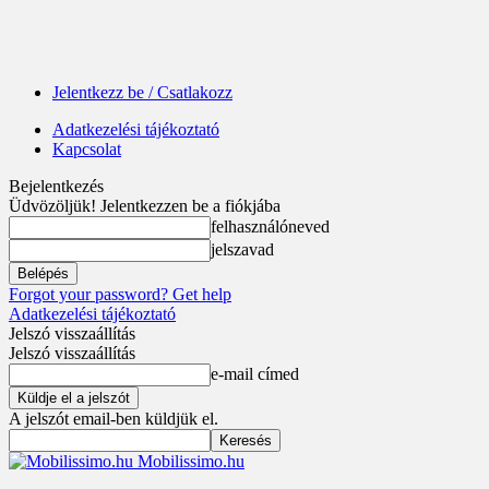
Jelentkezz be / Csatlakozz
Adatkezelési tájékoztató
Kapcsolat
Bejelentkezés
Üdvözöljük! Jelentkezzen be a fiókjába
felhasználóneved
jelszavad
Forgot your password? Get help
Adatkezelési tájékoztató
Jelszó visszaállítás
Jelszó visszaállítás
e-mail címed
A jelszót email-ben küldjük el.
Mobilissimo.hu