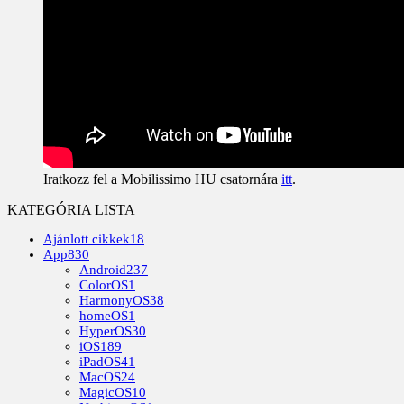
Iratkozz fel a Mobilissimo HU csatornára
itt
.
KATEGÓRIA LISTA
Ajánlott cikkek
18
App
830
Android
237
ColorOS
1
HarmonyOS
38
homeOS
1
HyperOS
30
iOS
189
iPadOS
41
MacOS
24
MagicOS
10