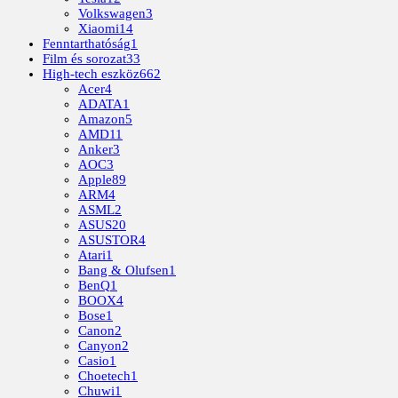
Volkswagen
3
Xiaomi
14
Fenntarthatóság
1
Film és sorozat
33
High-tech eszköz
662
Acer
4
ADATA
1
Amazon
5
AMD
11
Anker
3
AOC
3
Apple
89
ARM
4
ASML
2
ASUS
20
ASUSTOR
4
Atari
1
Bang & Olufsen
1
BenQ
1
BOOX
4
Bose
1
Canon
2
Canyon
2
Casio
1
Choetech
1
Chuwi
1