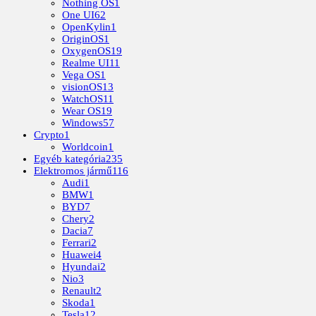
Nothing OS
1
One UI
62
OpenKylin
1
OriginOS
1
OxygenOS
19
Realme UI
11
Vega OS
1
visionOS
13
WatchOS
11
Wear OS
19
Windows
57
Crypto
1
Worldcoin
1
Egyéb kategória
235
Elektromos jármű
116
Audi
1
BMW
1
BYD
7
Chery
2
Dacia
7
Ferrari
2
Huawei
4
Hyundai
2
Nio
3
Renault
2
Skoda
1
Tesla
12