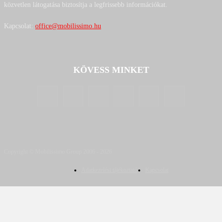
közvetlen látogatása biztosítja a legfrissebb információkat.
Kapcsolat:
office@mobilissimo.hu
KÖVESS MINKET
Copyright © Mobilissimo Group 2006 - 2026
Adatkezelési tájékoztató
Kapcsolat