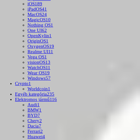
iOS
189
iPadOS
41
MacOS
24
MagicOS
10
Nothing OS
1
One UI
62
OpenKylin
1
OriginOS
1
OxygenOS
19
Realme UI
11
Vega OS
1
visionOS
13
WatchOS
11
Wear OS
19
Windows
57
Crypto
1
Worldcoin
1
Egyéb kategória
235
Elektromos jármű
116
Audi
1
BMW
1
BYD
7
Chery
2
Dacia
7
Ferrari
2
Huawei
4