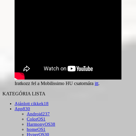
Iratkozz fel a Mobilissimo HU csatornára
itt
.
KATEGÓRIA LISTA
Ajánlott cikkek
18
App
830
Android
237
ColorOS
1
HarmonyOS
38
homeOS
1
HyperOS
30