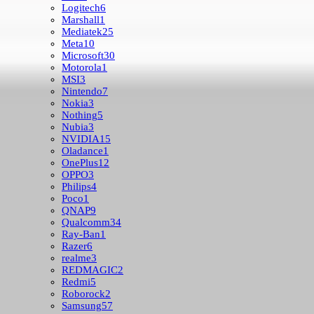
Logitech
6
Marshall
1
Mediatek
25
Meta
10
Microsoft
30
Motorola
1
MSI
3
Nintendo
7
Nokia
3
Nothing
5
Nubia
3
NVIDIA
15
Oladance
1
OnePlus
12
OPPO
3
Philips
4
Poco
1
QNAP
9
Qualcomm
34
Ray-Ban
1
Razer
6
realme
3
REDMAGIC
2
Redmi
5
Roborock
2
Samsung
57