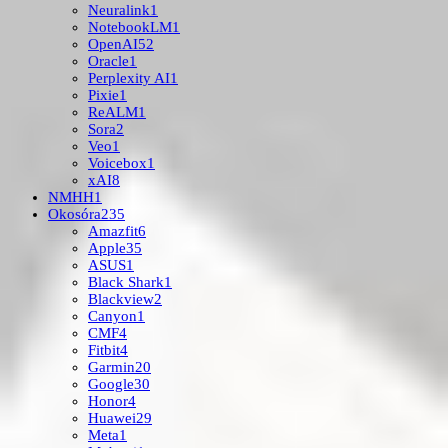
Neuralink
1
NotebookLM
1
OpenAI
52
Oracle
1
Perplexity AI
1
Pixie
1
ReALM
1
Sora
2
Veo
1
Voicebox
1
xAI
8
NMHH
1
Okosóra
235
Amazfit
6
Apple
35
ASUS
1
Black Shark
1
Blackview
2
Canyon
1
CMF
4
Fitbit
4
Garmin
20
Google
30
Honor
4
Huawei
29
Meta
1