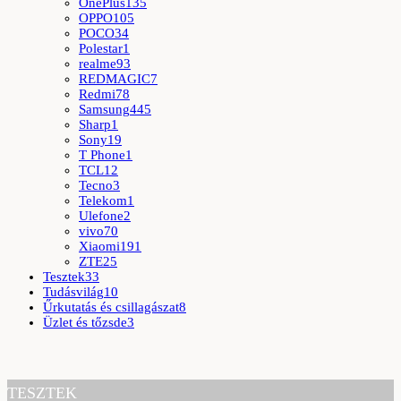
OnePlus
135
OPPO
105
POCO
34
Polestar
1
realme
93
REDMAGIC
7
Redmi
78
Samsung
445
Sharp
1
Sony
19
T Phone
1
TCL
12
Tecno
3
Telekom
1
Ulefone
2
vivo
70
Xiaomi
191
ZTE
25
Tesztek
33
Tudásvilág
10
Űrkutatás és csillagászat
8
Üzlet és tőzsde
3
TESZTEK