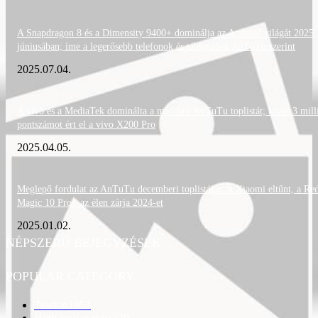
A Snapdragon 8 és a Dimensity 9400+ dominálja az Android világát 2025
júniusában; íme a legerősebb telefonok és táblagépek AnTuTu szerint
2025.07.04.
A vivo és a MediaTek dominálta a márciusi AnTuTu toplistát; közel 3 mill
pontszámot ért el a vivo X200 Pro
2025.04.05.
Meglepő fordulat az AnTuTu decemberi toplistáján: a Xiaomi eltűnt, a Re
Magic 10 Pro+ az élen zárja 2024-et
2025.01.02.
NÉPSZERŰ BEJEGYZÉSEK
POPULAR CATEGORY
Telefon
1951
High-tech eszköz
529