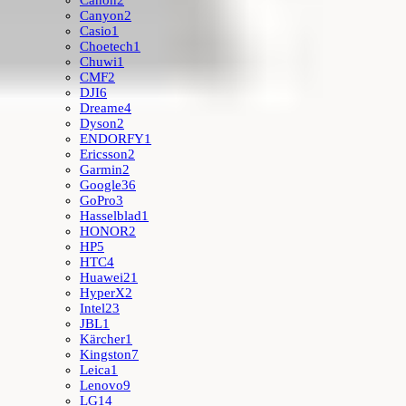
Canon
2
Canyon
2
Casio
1
Choetech
1
Chuwi
1
CMF
2
DJI
6
Dreame
4
Dyson
2
ENDORFY
1
Ericsson
2
Garmin
2
Google
36
GoPro
3
Hasselblad
1
HONOR
2
HP
5
HTC
4
Huawei
21
HyperX
2
Intel
23
JBL
1
Kärcher
1
Kingston
7
Leica
1
Lenovo
9
LG
14