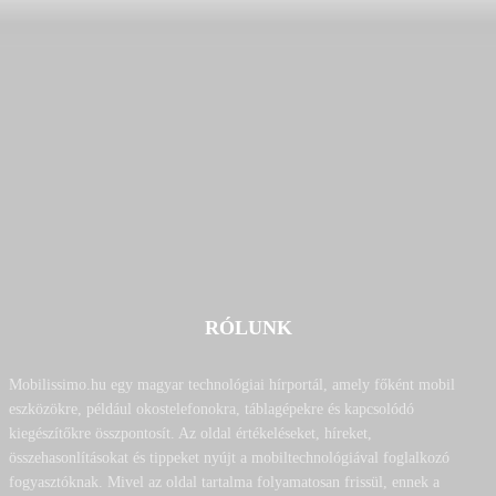
RÓLUNK
Mobilissimo.hu egy magyar technológiai hírportál, amely főként mobil
eszközökre, például okostelefonokra, táblagépekre és kapcsolódó
kiegészítőkre összpontosít. Az oldal értékeléseket, híreket,
összehasonlításokat és tippeket nyújt a mobiltechnológiával foglalkozó
fogyasztóknak. Mivel az oldal tartalma folyamatosan frissül, ennek a