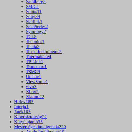
Sandberg
3
SMIC
4
Sonos
11
Sony
39
Starlink
1
SteelSeries
2
Synology
2
TCL
8
Technics
1
Tenda
2
Texas Instruments
2
Thermaltake
4
TP-Link
1
Tronsmart
1
TSMC
9
Unisoc
1
ViewSonic
1
vivo
3
Xbox
2
Xiaomi
22
Hírlevél
85
Interjú
1
Játék
103
Kiberbiztonság
22
Kütyü ajánló
35
Mesterséges inteligencia
229
Apple Intelligence
19