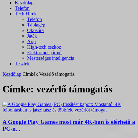
Kezdőlap
Telefon
Tech Hírek
Telefon
Táblagép
Okosóra
Játék
App
High-tech eszköz
Elektromos jármű
Mesterséges inteligencia
Tesztek
Kezdőlap
Címkék
Vezérlő támogatás
Címke: vezérlő támogatás
A Google Play Games most már 4K-ban is elérhető a
PC-n...