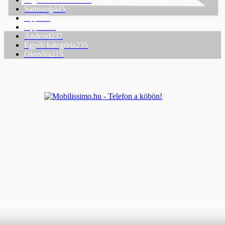
Samsung
445
App
428
Apple
313
Android
237
Egyéb kategória
235
Okosóra
215