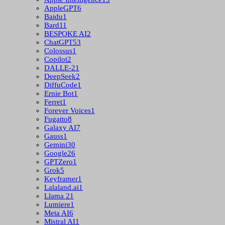
AppleGPT
6
Baidu
1
Bard
11
BESPOKE AI
2
ChatGPT
53
Colossus
1
Copilot
2
DALLE-2
1
DeepSeek
2
DiffuCode
1
Ernie Bot
1
Ferret
1
Forever Voices
1
Fugatto
8
Galaxy AI
7
Gauss
1
Gemini
30
Google
26
GPTZero
1
Grok
5
Keyframer
1
Lalaland.ai
1
Llama 2
1
Lumiere
1
Meta AI
6
Mistral AI
1