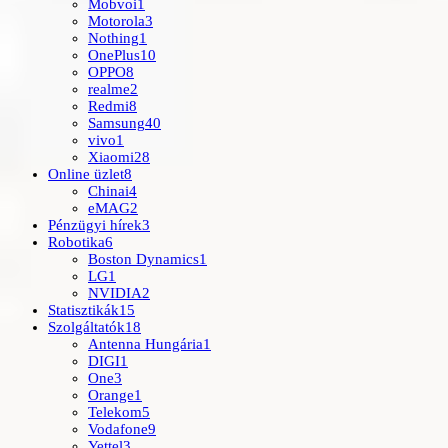
Mobvoi
1
Motorola
3
Nothing
1
OnePlus
10
OPPO
8
realme
2
Redmi
8
Samsung
40
vivo
1
Xiaomi
28
Online üzlet
8
Chinai
4
eMAG
2
Pénzügyi hírek
3
Robotika
6
Boston Dynamics
1
LG
1
NVIDIA
2
Statisztikák
15
Szolgáltatók
18
Antenna Hungária
1
DIGI
1
One
3
Orange
1
Telekom
5
Vodafone
9
Yettel
3