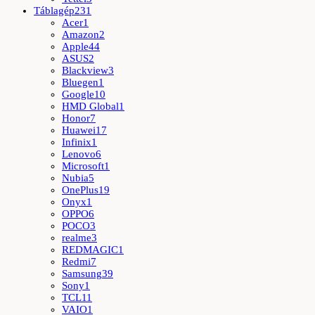
Táblagép
231
Acer
1
Amazon
2
Apple
44
ASUS
2
Blackview
3
Bluegen
1
Google
10
HMD Global
1
Honor
7
Huawei
17
Infinix
1
Lenovo
6
Microsoft
1
Nubia
5
OnePlus
19
Onyx
1
OPPO
6
POCO
3
realme
3
REDMAGIC
1
Redmi
7
Samsung
39
Sony
1
TCL
11
VAIO
1