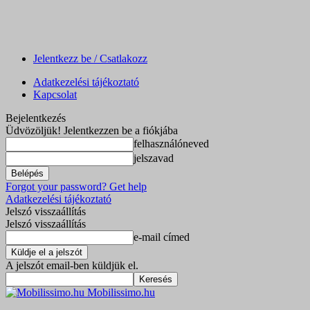
Jelentkezz be / Csatlakozz
Adatkezelési tájékoztató
Kapcsolat
Bejelentkezés
Üdvözöljük! Jelentkezzen be a fiókjába
felhasználóneved
jelszavad
Forgot your password? Get help
Adatkezelési tájékoztató
Jelszó visszaállítás
Jelszó visszaállítás
e-mail címed
A jelszót email-ben küldjük el.
Mobilissimo.hu