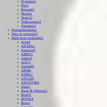
Hyundai
2
Nio
3
Renault
2
Skoda
1
Tesla
12
Volkswagen
3
Xiaomi
14
Fenntarthatóság
1
Film és sorozat
33
High-tech eszköz
662
Acer
4
ADATA
1
Amazon
5
AMD
11
Anker
3
AOC
3
Apple
89
ARM
4
ASML
2
ASUS
20
ASUSTOR
4
Atari
1
Bang & Olufsen
1
BenQ
1
BOOX
4
Bose
1