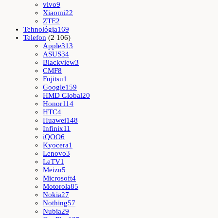
vivo
9
Xiaomi
22
ZTE
2
Tehnológia
169
Telefon
(2 106)
Apple
313
ASUS
34
Blackview
3
CMF
8
Fujitsu
1
Google
159
HMD Global
20
Honor
114
HTC
4
Huawei
148
Infinix
11
iQOO
6
Kyocera
1
Lenovo
3
LeTV
1
Meizu
5
Microsoft
4
Motorola
85
Nokia
27
Nothing
57
Nubia
29