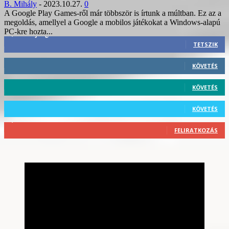
B. Mihály
-
2023.10.27.
0
A Google Play Games-ről már többször is írtunk a múltban. Ez az a
megoldás, amellyel a Google a mobilos játékokat a Windows-alapú
PC-kre hozta...
3,452
Rajongók
TETSZIK
412
Követő
KÖVETÉS
59
Követő
KÖVETÉS
101
Követő
KÖVETÉS
2,589
Feliratkozó
FELIRATKOZÁS