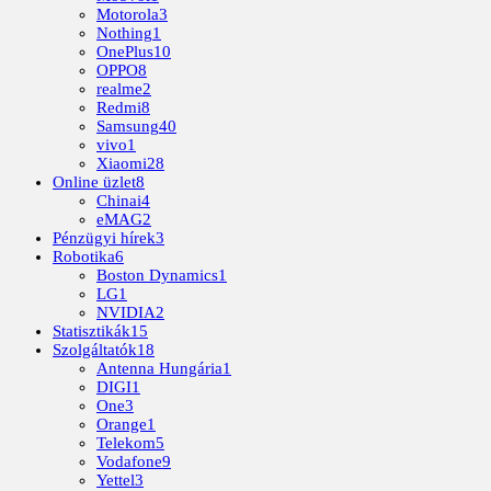
Motorola
3
Nothing
1
OnePlus
10
OPPO
8
realme
2
Redmi
8
Samsung
40
vivo
1
Xiaomi
28
Online üzlet
8
Chinai
4
eMAG
2
Pénzügyi hírek
3
Robotika
6
Boston Dynamics
1
LG
1
NVIDIA
2
Statisztikák
15
Szolgáltatók
18
Antenna Hungária
1
DIGI
1
One
3
Orange
1
Telekom
5
Vodafone
9
Yettel
3