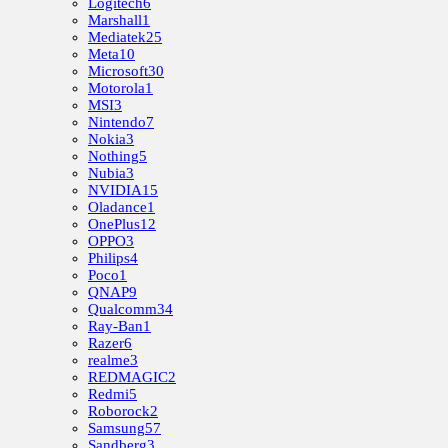
Logitech
6
Marshall
1
Mediatek
25
Meta
10
Microsoft
30
Motorola
1
MSI
3
Nintendo
7
Nokia
3
Nothing
5
Nubia
3
NVIDIA
15
Oladance
1
OnePlus
12
OPPO
3
Philips
4
Poco
1
QNAP
9
Qualcomm
34
Ray-Ban
1
Razer
6
realme
3
REDMAGIC
2
Redmi
5
Roborock
2
Samsung
57
Sandberg
3