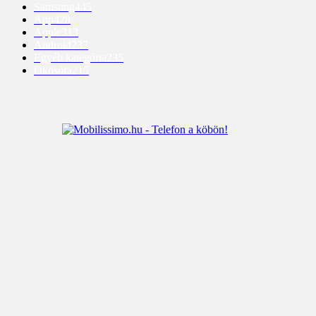
Samsung
445
App
428
Apple
313
Android
237
Egyéb kategória
235
Okosóra
215