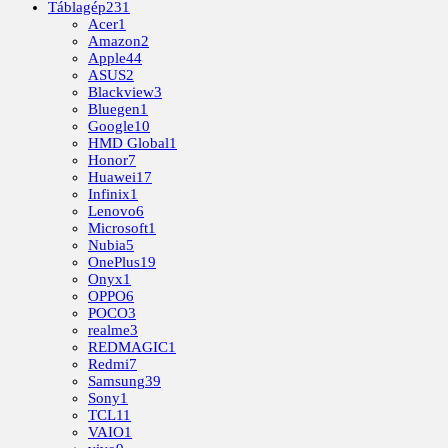
Táblagép
231
Acer
1
Amazon
2
Apple
44
ASUS
2
Blackview
3
Bluegen
1
Google
10
HMD Global
1
Honor
7
Huawei
17
Infinix
1
Lenovo
6
Microsoft
1
Nubia
5
OnePlus
19
Onyx
1
OPPO
6
POCO
3
realme
3
REDMAGIC
1
Redmi
7
Samsung
39
Sony
1
TCL
11
VAIO
1