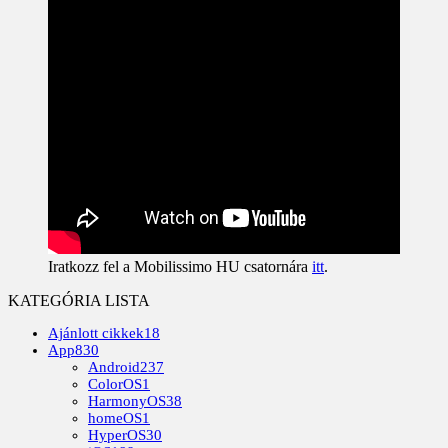
Iratkozz fel a Mobilissimo HU csatornára
itt
.
KATEGÓRIA LISTA
Ajánlott cikkek
18
App
830
Android
237
ColorOS
1
HarmonyOS
38
homeOS
1
HyperOS
30