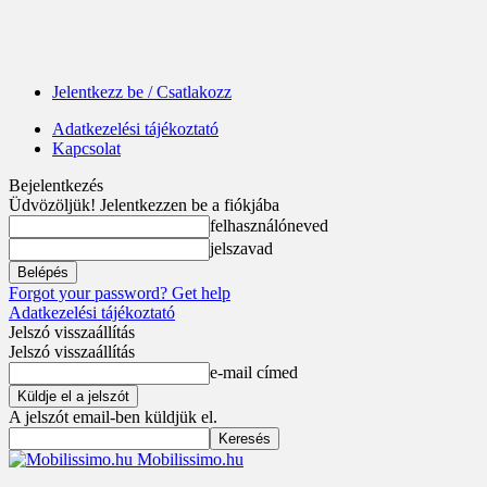
Jelentkezz be / Csatlakozz
Adatkezelési tájékoztató
Kapcsolat
Bejelentkezés
Üdvözöljük! Jelentkezzen be a fiókjába
felhasználóneved
jelszavad
Forgot your password? Get help
Adatkezelési tájékoztató
Jelszó visszaállítás
Jelszó visszaállítás
e-mail címed
A jelszót email-ben küldjük el.
Mobilissimo.hu