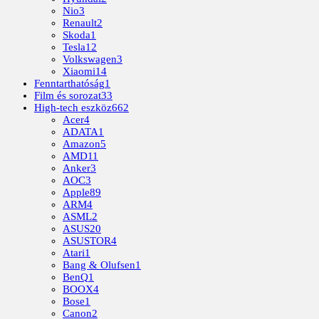
Nio
3
Renault
2
Skoda
1
Tesla
12
Volkswagen
3
Xiaomi
14
Fenntarthatóság
1
Film és sorozat
33
High-tech eszköz
662
Acer
4
ADATA
1
Amazon
5
AMD
11
Anker
3
AOC
3
Apple
89
ARM
4
ASML
2
ASUS
20
ASUSTOR
4
Atari
1
Bang & Olufsen
1
BenQ
1
BOOX
4
Bose
1
Canon
2