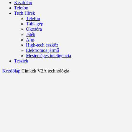
Kezdőlap
Telefon
Tech Hírek
Telefon
Táblagép
Okosóra
Játék
App
High-tech eszköz
Elektromos jármű
Mesterséges inteligencia
Tesztek
Kezdőlap
Címkék
V2A technológia