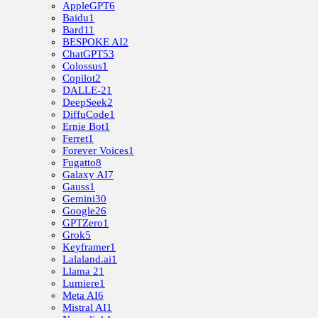
AppleGPT
6
Baidu
1
Bard
11
BESPOKE AI
2
ChatGPT
53
Colossus
1
Copilot
2
DALLE-2
1
DeepSeek
2
DiffuCode
1
Ernie Bot
1
Ferret
1
Forever Voices
1
Fugatto
8
Galaxy AI
7
Gauss
1
Gemini
30
Google
26
GPTZero
1
Grok
5
Keyframer
1
Lalaland.ai
1
Llama 2
1
Lumiere
1
Meta AI
6
Mistral AI
1