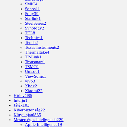
SMIC
4
Sonos
11
Sony
39
Starlink
1
SteelSeries
2
Synology
2
TCL
8
Technics
1
Tenda
2
Texas Instruments
2
Thermaltake
4
TP-Link
1
Tronsmart
1
TSMC
9
Unisoc
1
ViewSonic
1
vivo
3
Xbox
2
Xiaomi
22
Hírlevél
85
Interjú
1
Játék
103
Kiberbiztonság
22
Kütyü ajánló
35
Mesterséges inteligencia
229
Apple Intelligence
19