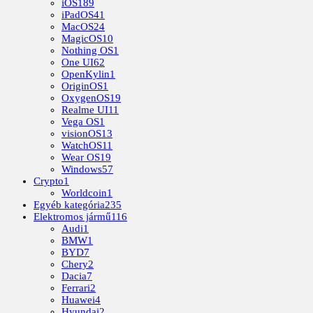
iOS
189
iPadOS
41
MacOS
24
MagicOS
10
Nothing OS
1
One UI
62
OpenKylin
1
OriginOS
1
OxygenOS
19
Realme UI
11
Vega OS
1
visionOS
13
WatchOS
11
Wear OS
19
Windows
57
Crypto
1
Worldcoin
1
Egyéb kategória
235
Elektromos jármű
116
Audi
1
BMW
1
BYD
7
Chery
2
Dacia
7
Ferrari
2
Huawei
4
Hyundai
2