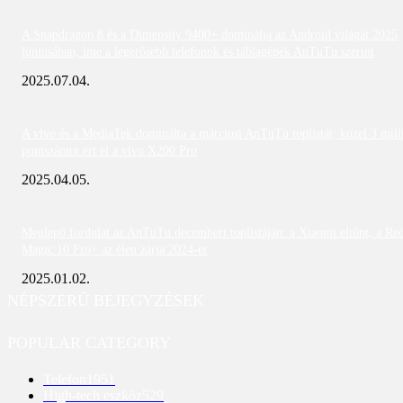
A Snapdragon 8 és a Dimensity 9400+ dominálja az Android világát 2025
júniusában; íme a legerősebb telefonok és táblagépek AnTuTu szerint
2025.07.04.
A vivo és a MediaTek dominálta a márciusi AnTuTu toplistát; közel 3 mill
pontszámot ért el a vivo X200 Pro
2025.04.05.
Meglepő fordulat az AnTuTu decemberi toplistáján: a Xiaomi eltűnt, a Re
Magic 10 Pro+ az élen zárja 2024-et
2025.01.02.
NÉPSZERŰ BEJEGYZÉSEK
POPULAR CATEGORY
Telefon
1951
High-tech eszköz
529