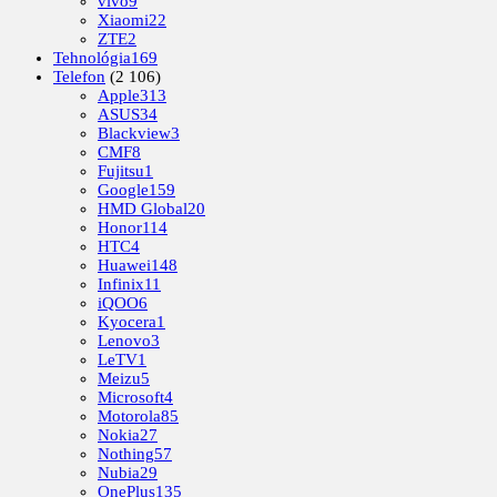
vivo
9
Xiaomi
22
ZTE
2
Tehnológia
169
Telefon
(2 106)
Apple
313
ASUS
34
Blackview
3
CMF
8
Fujitsu
1
Google
159
HMD Global
20
Honor
114
HTC
4
Huawei
148
Infinix
11
iQOO
6
Kyocera
1
Lenovo
3
LeTV
1
Meizu
5
Microsoft
4
Motorola
85
Nokia
27
Nothing
57
Nubia
29
OnePlus
135