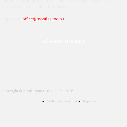
tartalma folyamatosan frissül, ennek a közvetlen látogatása
biztosítja a legfrissebb információkat.
Kapcsolat:
office@mobilissimo.hu
KÖVESS MINKET
Copyright © Mobilissimo Group 2006 - 2026
Adatkezelési tájékoztató
Kapcsolat