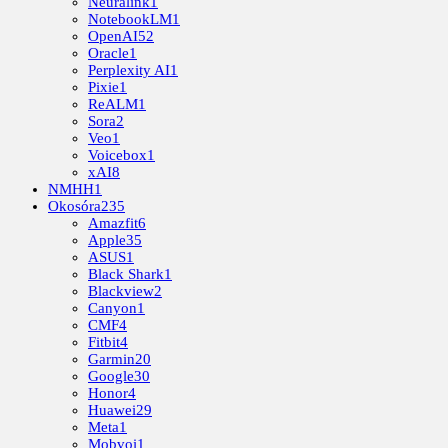
Neuralink
1
NotebookLM
1
OpenAI
52
Oracle
1
Perplexity AI
1
Pixie
1
ReALM
1
Sora
2
Veo
1
Voicebox
1
xAI
8
NMHH
1
Okosóra
235
Amazfit
6
Apple
35
ASUS
1
Black Shark
1
Blackview
2
Canyon
1
CMF
4
Fitbit
4
Garmin
20
Google
30
Honor
4
Huawei
29
Meta
1
Mobvoi
1