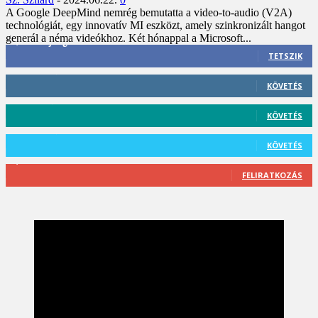
A Google DeepMind nemrég bemutatta a video-to-audio (V2A)
technológiát, egy innovatív MI eszközt, amely szinkronizált hangot
generál a néma videókhoz. Két hónappal a Microsoft...
3,452
Rajongók
TETSZIK
412
Követő
KÖVETÉS
59
Követő
KÖVETÉS
101
Követő
KÖVETÉS
2,589
Feliratkozó
FELIRATKOZÁS