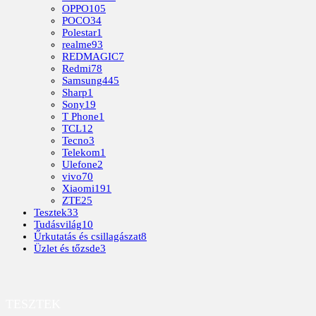
OPPO
105
POCO
34
Polestar
1
realme
93
REDMAGIC
7
Redmi
78
Samsung
445
Sharp
1
Sony
19
T Phone
1
TCL
12
Tecno
3
Telekom
1
Ulefone
2
vivo
70
Xiaomi
191
ZTE
25
Tesztek
33
Tudásvilág
10
Űrkutatás és csillagászat
8
Üzlet és tőzsde
3
TESZTEK