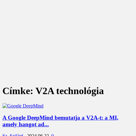
Címke: V2A technológia
A Google DeepMind bemutatja a V2A-t: a MI,
amely hangot ad...
Sz. Szilárd
-
2024.06.22.
0