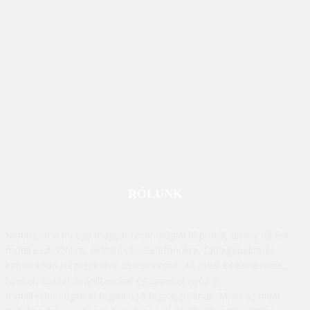
RÓLUNK
Mobilissimo.hu egy magyar technológiai hírportál, amely főként
mobil eszközökre, például okostelefonokra, táblagépekre és
kapcsolódó kiegészítőkre összpontosít. Az oldal értékeléseket,
híreket, összehasonlításokat és tippeket nyújt a
mobiltechnológiával foglalkozó fogyasztóknak. Mivel az oldal