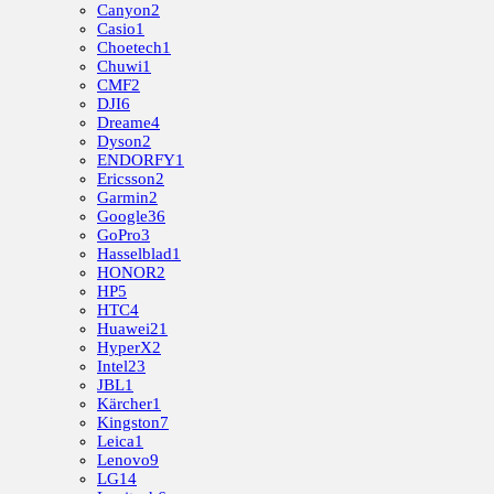
Canyon
2
Casio
1
Choetech
1
Chuwi
1
CMF
2
DJI
6
Dreame
4
Dyson
2
ENDORFY
1
Ericsson
2
Garmin
2
Google
36
GoPro
3
Hasselblad
1
HONOR
2
HP
5
HTC
4
Huawei
21
HyperX
2
Intel
23
JBL
1
Kärcher
1
Kingston
7
Leica
1
Lenovo
9
LG
14