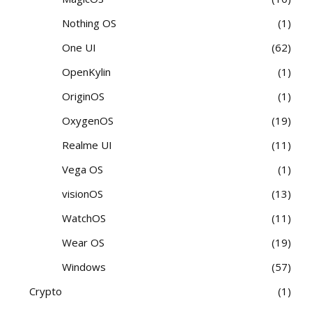
Nothing OS
1
One UI
62
OpenKylin
1
OriginOS
1
OxygenOS
19
Realme UI
11
Vega OS
1
visionOS
13
WatchOS
11
Wear OS
19
Windows
57
Crypto
1