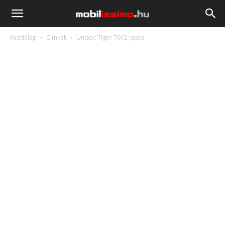
Mobilissimo.hu
Kezdőlap
Címkék
Unisoc Tiger T612 lapka