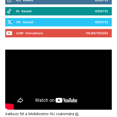
412
Követő
KÖVETÉS
59
Követő
KÖVETÉS
101
Követő
KÖVETÉS
2,589
Feliratkozó
FELIRATKOZÁS
Iratkozz fel a Mobilissimo HU csatornára
itt
.