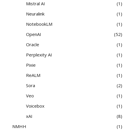
Mistral AI
1
Neuralink
1
NotebookLM
1
OpenAI
52
Oracle
1
Perplexity AI
1
Pixie
1
ReALM
1
Sora
2
Veo
1
Voicebox
1
xAI
8
NMHH
1