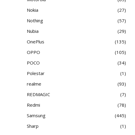
Nokia
27
Nothing
57
Nubia
29
OnePlus
135
OPPO
105
POCO
34
Polestar
1
realme
93
REDMAGIC
7
Redmi
78
Samsung
445
Sharp
1