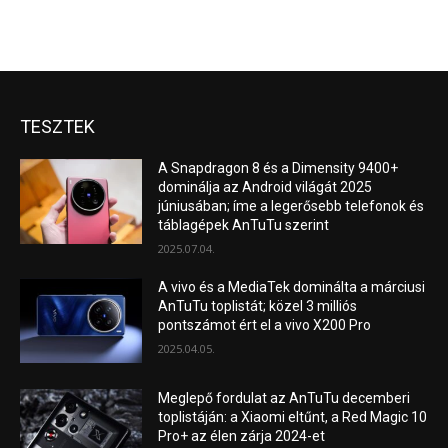
TESZTEK
A Snapdragon 8 és a Dimensity 9400+
dominálja az Android világát 2025
júniusában; íme a legerősebb telefonok és
táblagépek AnTuTu szerint
2025.07.04.
A vivo és a MediaTek dominálta a márciusi
AnTuTu toplistát; közel 3 milliós
pontszámot ért el a vivo X200 Pro
2025.04.05.
Meglepő fordulat az AnTuTu decemberi
toplistáján: a Xiaomi eltűnt, a Red Magic 10
Pro+ az élen zárja 2024-et