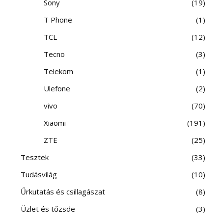
Sony
19
T Phone
1
TCL
12
Tecno
3
Telekom
1
Ulefone
2
vivo
70
Xiaomi
191
ZTE
25
Tesztek
33
Tudásvilág
10
Űrkutatás és csillagászat
8
Üzlet és tőzsde
3