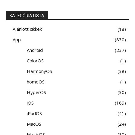
KATEGÓRIA LISTA
Ajánlott cikkek
18
App
830
Android
237
ColorOS
1
HarmonyOS
38
homeOS
1
HyperOS
30
iOS
189
iPadOS
41
MacOS
24
MagicOS
10