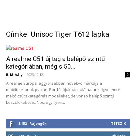
Címke: Unisoc Tiger T612 lapka
A realme C51 új tag a belépő szintű
kategóriában, mégis 50...
B. Mihály
-
2023.10.12.
0
A realme Európa leggyorsabban növekvő márkája a
mobiltelefonok piacán. Portfóliójukban találhatunk figyelemre
méltó csúcskategóriás modelleket, de vonzó belépő szintű
készülékeket is. Nos, egy ilyen...
3,452
Rajongók
TETSZIK