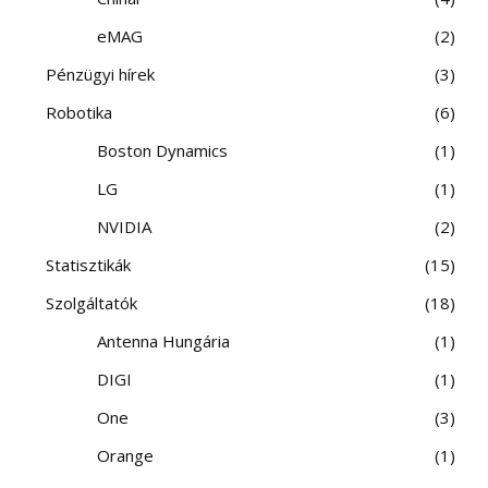
eMAG
2
Pénzügyi hírek
3
Robotika
6
Boston Dynamics
1
LG
1
NVIDIA
2
Statisztikák
15
Szolgáltatók
18
Antenna Hungária
1
DIGI
1
One
3
Orange
1