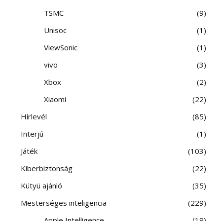
TSMC
9
Unisoc
1
ViewSonic
1
vivo
3
Xbox
2
Xiaomi
22
Hírlevél
85
Interjú
1
Játék
103
Kiberbiztonság
22
Kütyü ajánló
35
Mesterséges inteligencia
229
Apple Intelligence
19