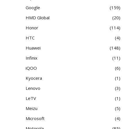
Google
159
HMD Global
20
Honor
114
HTC
4
Huawei
148
Infinix
11
iQOO
6
Kyocera
1
Lenovo
3
LeTV
1
Meizu
5
Microsoft
4
Motorola
85