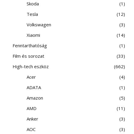
Skoda
1
Tesla
12
Volkswagen
3
Xiaomi
14
Fenntarthatóság
1
Film és sorozat
33
High-tech eszköz
662
Acer
4
ADATA
1
Amazon
5
AMD
11
Anker
3
AOC
3