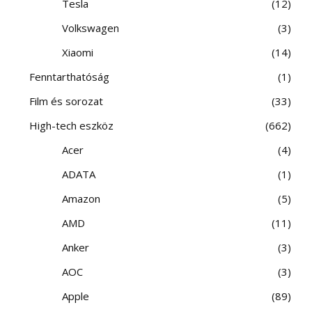
Tesla
12
Volkswagen
3
Xiaomi
14
Fenntarthatóság
1
Film és sorozat
33
High-tech eszköz
662
Acer
4
ADATA
1
Amazon
5
AMD
11
Anker
3
AOC
3
Apple
89