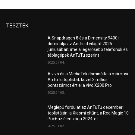
TESZTEK
A Snapdragon 8 és a Dimensity 9400+
dominálja az Android világát 2025
júniusában; íme a legerősebb telefonok és
táblagépek AnTuTu szerint
2025.07.04.
A vivo és a MediaTek dominálta a márciusi
AnTuTu toplistát; közel 3 milliós
pontszámot ért el a vivo X200 Pro
2025.04.05.
Meglepő fordulat az AnTuTu decemberi
toplistáján: a Xiaomi eltűnt, a Red Magic 10
Pro+ az élen zárja 2024-et
2025.01.02.