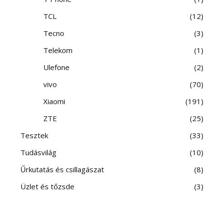
TCL
12
Tecno
3
Telekom
1
Ulefone
2
vivo
70
Xiaomi
191
ZTE
25
Tesztek
33
Tudásvilág
10
Űrkutatás és csillagászat
8
Üzlet és tőzsde
3