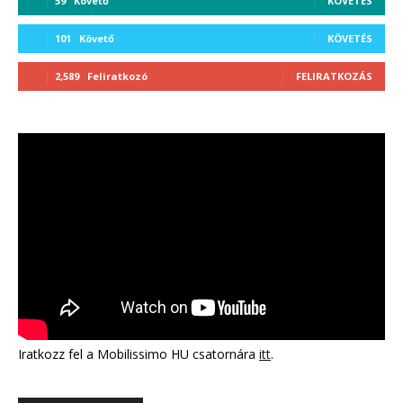
59
Követő
KÖVETÉS
101
Követő
KÖVETÉS
2,589
Feliratkozó
FELIRATKOZÁS
Iratkozz fel a Mobilissimo HU csatornára
itt
.