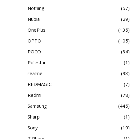
Nothing
57
Nubia
29
OnePlus
135
OPPO
105
POCO
34
Polestar
1
realme
93
REDMAGIC
7
Redmi
78
Samsung
445
Sharp
1
Sony
19
T Phone
1