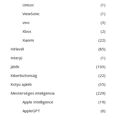
Unisoc
1
ViewSonic
1
vivo
3
Xbox
2
Xiaomi
22
Hírlevél
85
Interjú
1
Játék
103
Kiberbiztonság
22
Kütyü ajánló
35
Mesterséges inteligencia
229
Apple Intelligence
19
AppleGPT
6