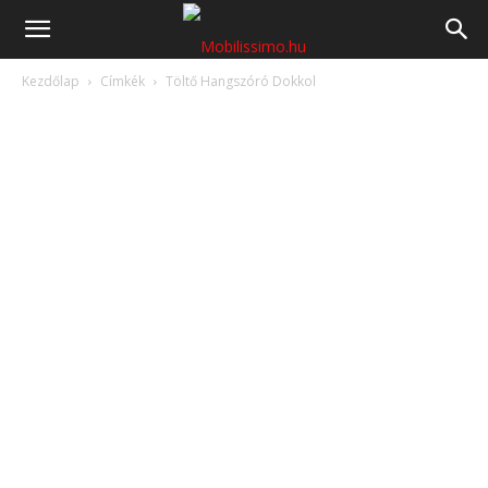
Mobilissimo.hu
Kezdőlap
Címkék
Töltő Hangszóró Dokkol