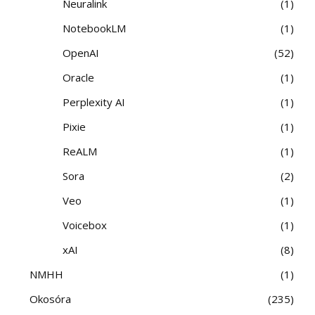
Neuralink
1
NotebookLM
1
OpenAI
52
Oracle
1
Perplexity AI
1
Pixie
1
ReALM
1
Sora
2
Veo
1
Voicebox
1
xAI
8
NMHH
1
Okosóra
235