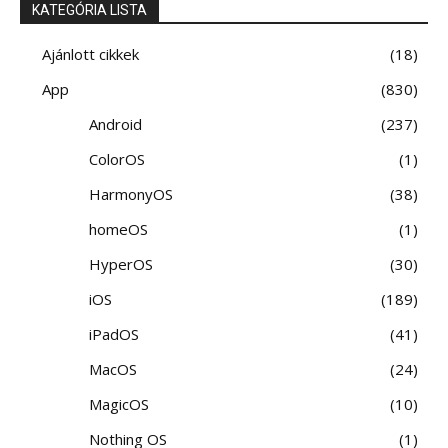
KATEGÓRIA LISTA
Ajánlott cikkek
18
App
830
Android
237
ColorOS
1
HarmonyOS
38
homeOS
1
HyperOS
30
iOS
189
iPadOS
41
MacOS
24
MagicOS
10
Nothing OS
1