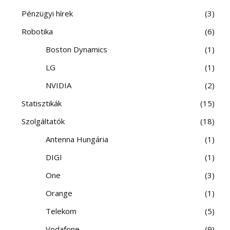
Pénzügyi hírek
3
Robotika
6
Boston Dynamics
1
LG
1
NVIDIA
2
Statisztikák
15
Szolgáltatók
18
Antenna Hungária
1
DIGI
1
One
3
Orange
1
Telekom
5
Vodafone
9