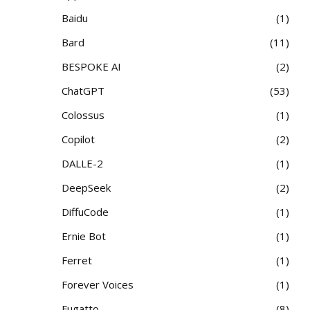
Baidu
1
Bard
11
BESPOKE AI
2
ChatGPT
53
Colossus
1
Copilot
2
DALLE-2
1
DeepSeek
2
DiffuCode
1
Ernie Bot
1
Ferret
1
Forever Voices
1
Fugatto
8