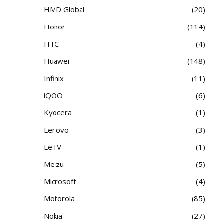
HMD Global
20
Honor
114
HTC
4
Huawei
148
Infinix
11
iQOO
6
Kyocera
1
Lenovo
3
LeTV
1
Meizu
5
Microsoft
4
Motorola
85
Nokia
27