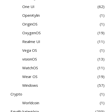
One UI
62
OpenKylin
1
OriginOS
1
OxygenOS
19
Realme UI
11
Vega OS
1
visionOS
13
WatchOS
11
Wear OS
19
Windows
57
Crypto
1
Worldcoin
1
Egyéb kategória
235