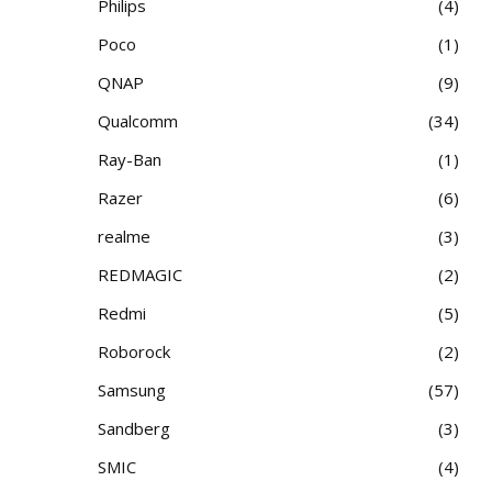
Philips
4
Poco
1
QNAP
9
Qualcomm
34
Ray-Ban
1
Razer
6
realme
3
REDMAGIC
2
Redmi
5
Roborock
2
Samsung
57
Sandberg
3
SMIC
4