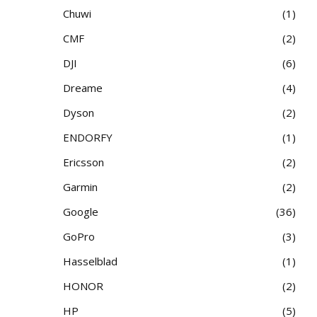
Chuwi
1
CMF
2
DJI
6
Dreame
4
Dyson
2
ENDORFY
1
Ericsson
2
Garmin
2
Google
36
GoPro
3
Hasselblad
1
HONOR
2
HP
5