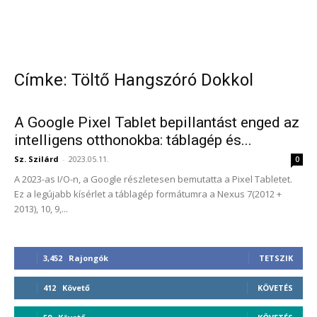
Címke: Töltő Hangszóró Dokkol
A Google Pixel Tablet bepillantást enged az
intelligens otthonokba: táblagép és...
Sz. Szilárd
-
2023.05.11.
0
A 2023-as I/O-n, a Google részletesen bemutatta a Pixel Tabletet.
Ez a legújabb kísérlet a táblagép formátumra a Nexus 7(2012 +
2013), 10, 9,...
3,452
Rajongók
TETSZIK
412
Követő
KÖVETÉS