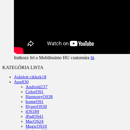
Iratkozz fel a Mobilissimo HU csatornára
itt
.
KATEGÓRIA LISTA
Ajánlott cikkek
18
App
830
Android
237
ColorOS
1
HarmonyOS
38
homeOS
1
HyperOS
30
iOS
189
iPadOS
41
MacOS
24
MagicOS
10