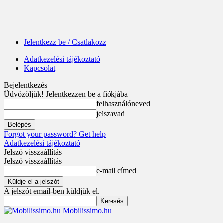
Jelentkezz be / Csatlakozz
Adatkezelési tájékoztató
Kapcsolat
Bejelentkezés
Üdvözöljük! Jelentkezzen be a fiókjába
felhasználóneved
jelszavad
Forgot your password? Get help
Adatkezelési tájékoztató
Jelszó visszaállítás
Jelszó visszaállítás
e-mail címed
A jelszót email-ben küldjük el.
Mobilissimo.hu