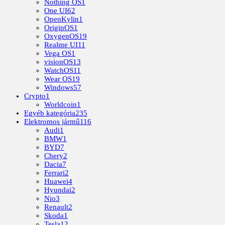
Nothing OS
1
One UI
62
OpenKylin
1
OriginOS
1
OxygenOS
19
Realme UI
11
Vega OS
1
visionOS
13
WatchOS
11
Wear OS
19
Windows
57
Crypto
1
Worldcoin
1
Egyéb kategória
235
Elektromos jármű
116
Audi
1
BMW
1
BYD
7
Chery
2
Dacia
7
Ferrari
2
Huawei
4
Hyundai
2
Nio
3
Renault
2
Skoda
1
Tesla
12