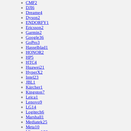
CMF
2
DJI
6
Dreame
4
Dyson
2
ENDORFY
1
Ericsson
2
Garmin
2
Google
36
GoPro
3
Hasselblad
1
HONOR
2
HP
5
HTC
4
Huawei
21
HyperX
2
Intel
23
JBL
1
Kärcher
1
Kingston
7
Leica
1
Lenovo
9
LG
14
Logitech
6
Marshall
1
Mediatek
25
Meta
10