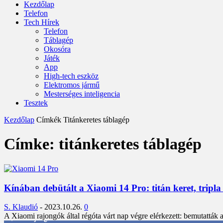
Kezdőlap
Telefon
Tech Hírek
Telefon
Táblagép
Okosóra
Játék
App
High-tech eszköz
Elektromos jármű
Mesterséges inteligencia
Tesztek
Kezdőlap
Címkék
Titánkeretes táblagép
Címke: titánkeretes táblagép
Kínában debütált a Xiaomi 14 Pro: titán keret, tripla
S. Klaudió
-
2023.10.26.
0
A Xiaomi rajongók által régóta várt nap végre elérkezett: bemutatták
3,452
Rajongók