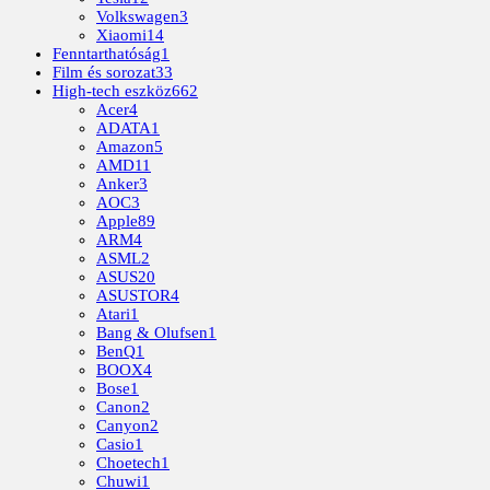
Volkswagen
3
Xiaomi
14
Fenntarthatóság
1
Film és sorozat
33
High-tech eszköz
662
Acer
4
ADATA
1
Amazon
5
AMD
11
Anker
3
AOC
3
Apple
89
ARM
4
ASML
2
ASUS
20
ASUSTOR
4
Atari
1
Bang & Olufsen
1
BenQ
1
BOOX
4
Bose
1
Canon
2
Canyon
2
Casio
1
Choetech
1
Chuwi
1