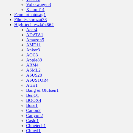
Volkswagen
3
Xiaomi
14
Fenntarthatóság
1
Film és sorozat
33
High-tech eszköz
662
Acer
4
ADATA
1
Amazon
5
AMD
11
Anker
3
AOC
3
Apple
89
ARM
4
ASML
2
ASUS
20
ASUSTOR
4
Atari
1
Bang & Olufsen
1
BenQ
1
BOOX
4
Bose
1
Canon
2
Canyon
2
Casio
1
Choetech
1
Chuwi
1