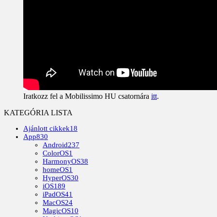
Iratkozz fel a Mobilissimo HU csatornára
itt
.
KATEGÓRIA LISTA
Ajánlott cikkek
18
App
830
Android
237
ColorOS
1
HarmonyOS
38
homeOS
1
HyperOS
30
iOS
189
iPadOS
41
MacOS
24
MagicOS
10