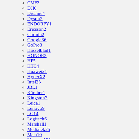
CMF
2
DJI
6
Dreame
4
Dyson
2
ENDORFY
1
Ericsson
2
Garmin
2
Google
36
GoPro
3
Hasselblad
1
HONOR
2
HP
5
HTC
4
Huawei
21
HyperX
2
Intel
23
JBL
1
Kärcher
1
Kingston
7
Leica
1
Lenovo
9
LG
14
Logitech
6
Marshall
1
Mediatek
25
Meta
10