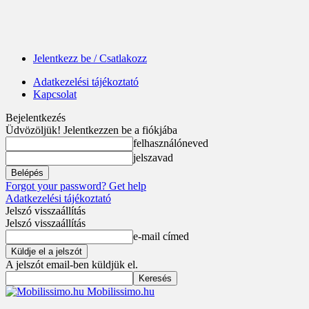
Jelentkezz be / Csatlakozz
Adatkezelési tájékoztató
Kapcsolat
Bejelentkezés
Üdvözöljük! Jelentkezzen be a fiókjába
felhasználóneved
jelszavad
Forgot your password? Get help
Adatkezelési tájékoztató
Jelszó visszaállítás
Jelszó visszaállítás
e-mail címed
A jelszót email-ben küldjük el.
Mobilissimo.hu