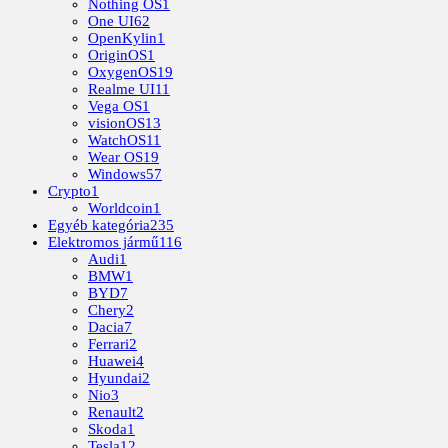
Nothing OS
1
One UI
62
OpenKylin
1
OriginOS
1
OxygenOS
19
Realme UI
11
Vega OS
1
visionOS
13
WatchOS
11
Wear OS
19
Windows
57
Crypto
1
Worldcoin
1
Egyéb kategória
235
Elektromos jármű
116
Audi
1
BMW
1
BYD
7
Chery
2
Dacia
7
Ferrari
2
Huawei
4
Hyundai
2
Nio
3
Renault
2
Skoda
1
Tesla
12