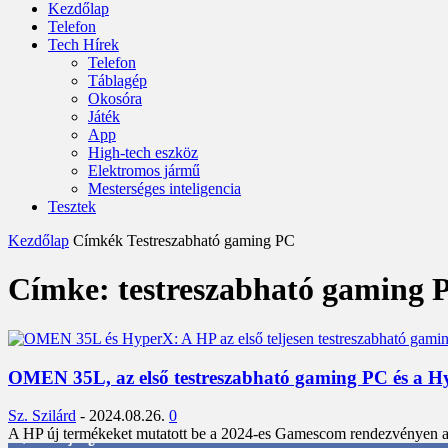
Kezdőlap
Telefon
Tech Hírek
Telefon
Táblagép
Okosóra
Játék
App
High-tech eszköz
Elektromos jármű
Mesterséges inteligencia
Tesztek
Kezdőlap
Címkék
Testreszabható gaming PC
Címke: testreszabható gaming 
OMEN 35L, az első testreszabható gaming PC és a Hyp
Sz. Szilárd
-
2024.08.26.
0
A HP új termékeket mutatott be a 2024-es Gamescom rendezvényen az
3,452
Rajongók