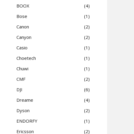
BOOX
4
Bose
1
Canon
2
Canyon
2
Casio
1
Choetech
1
Chuwi
1
CMF
2
DJI
6
Dreame
4
Dyson
2
ENDORFY
1
Ericsson
2