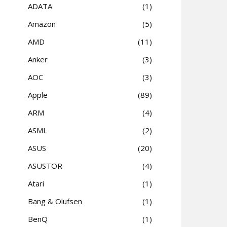
ADATA
1
Amazon
5
AMD
11
Anker
3
AOC
3
Apple
89
ARM
4
ASML
2
ASUS
20
ASUSTOR
4
Atari
1
Bang & Olufsen
1
BenQ
1