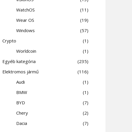
WatchOS
11
Wear OS
19
Windows
57
Crypto
1
Worldcoin
1
Egyéb kategória
235
Elektromos jármű
116
Audi
1
BMW
1
BYD
7
Chery
2
Dacia
7