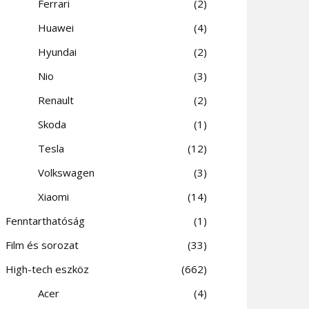
Ferrari
2
Huawei
4
Hyundai
2
Nio
3
Renault
2
Skoda
1
Tesla
12
Volkswagen
3
Xiaomi
14
Fenntarthatóság
1
Film és sorozat
33
High-tech eszköz
662
Acer
4