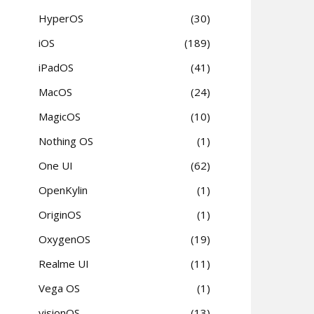
HyperOS
30
iOS
189
iPadOS
41
MacOS
24
MagicOS
10
Nothing OS
1
One UI
62
OpenKylin
1
OriginOS
1
OxygenOS
19
Realme UI
11
Vega OS
1
visionOS
13