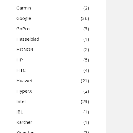
Garmin
2
Google
36
GoPro
3
Hasselblad
1
HONOR
2
HP
5
HTC
4
Huawei
21
HyperX
2
Intel
23
JBL
1
Kärcher
1
Kingston
7