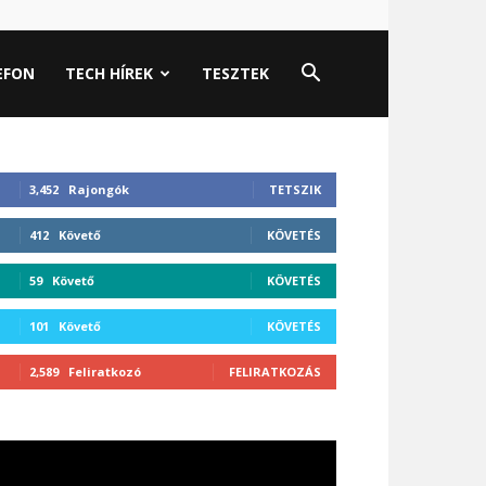
EFON
TECH HÍREK
TESZTEK
3,452
Rajongók
TETSZIK
412
Követő
KÖVETÉS
59
Követő
KÖVETÉS
101
Követő
KÖVETÉS
2,589
Feliratkozó
FELIRATKOZÁS