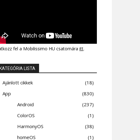
atkozz fel a Mobilissimo HU csatornára
itt
.
KATEGÓRIA LISTA
Ajánlott cikkek
18
App
830
Android
237
ColorOS
1
HarmonyOS
38
homeOS
1