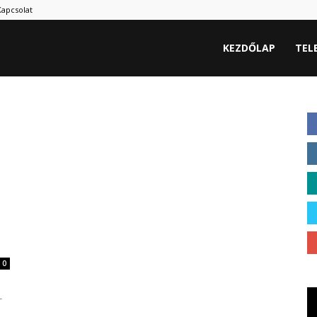
Kapcsolat
hu
KEZDŐLAP
TEL
0
-