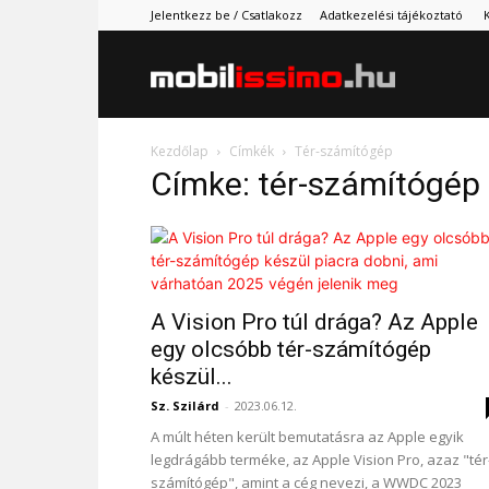
Jelentkezz be / Csatlakozz
Adatkezelési tájékoztató
Mobilissimo.
Kezdőlap
Címkék
Tér-számítógép
Címke: tér-számítógép
A Vision Pro túl drága? Az Apple
egy olcsóbb tér-számítógép
készül...
Sz. Szilárd
-
2023.06.12.
A múlt héten került bemutatásra az Apple egyik
legdrágább terméke, az Apple Vision Pro, azaz "tér
számítógép", amint a cég nevezi, a WWDC 2023