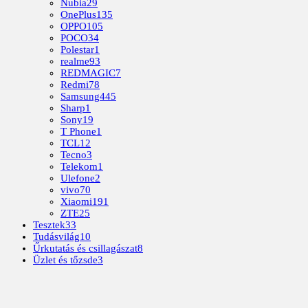
Nubia
29
OnePlus
135
OPPO
105
POCO
34
Polestar
1
realme
93
REDMAGIC
7
Redmi
78
Samsung
445
Sharp
1
Sony
19
T Phone
1
TCL
12
Tecno
3
Telekom
1
Ulefone
2
vivo
70
Xiaomi
191
ZTE
25
Tesztek
33
Tudásvilág
10
Űrkutatás és csillagászat
8
Üzlet és tőzsde
3