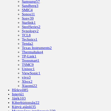
Samsung
57
Sandberg
3
SMIC
4
Sonos
11
Sony
39
Starlink
1
SteelSeries
2
Synology
2
TCL
8
Technics
1
Tenda
2
Texas Instruments
2
Thermaltake
4
TP-Link
1
Tronsmart
1
TSMC
9
Unisoc
1
ViewSonic
1
vivo
3
Xbox
2
Xiaomi
22
Hírlevél
85
Interjú
1
Játék
103
Kiberbiztonság
22
Kütyü ajánló
35