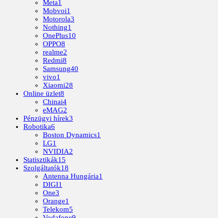
Meta
1
Mobvoi
1
Motorola
3
Nothing
1
OnePlus
10
OPPO
8
realme
2
Redmi
8
Samsung
40
vivo
1
Xiaomi
28
Online üzlet
8
Chinai
4
eMAG
2
Pénzügyi hírek
3
Robotika
6
Boston Dynamics
1
LG
1
NVIDIA
2
Statisztikák
15
Szolgáltatók
18
Antenna Hungária
1
DIGI
1
One
3
Orange
1
Telekom
5
Vodafone
9