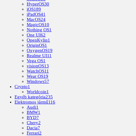
HyperOS
30
iOS
189
iPadOS
41
MacOS
24
MagicOS
10
Nothing OS
1
One UI
62
OpenKylin
1
OriginOS
1
OxygenOS
19
Realme UI
11
Vega OS
1
visionOS
13
WatchOS
11
Wear OS
19
Windows
57
Crypto
1
Worldcoin
1
Egyéb kategória
235
Elektromos jármű
116
Audi
1
BMW
1
BYD
7
Chery
2
Dacia
7
Ferrari
2