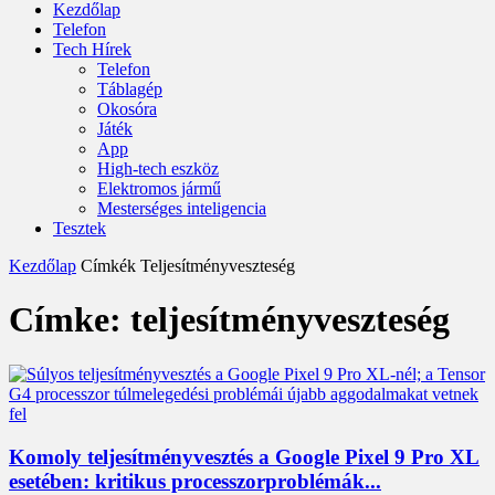
Kezdőlap
Telefon
Tech Hírek
Telefon
Táblagép
Okosóra
Játék
App
High-tech eszköz
Elektromos jármű
Mesterséges inteligencia
Tesztek
Kezdőlap
Címkék
Teljesítményveszteség
Címke: teljesítményveszteség
Komoly teljesítményvesztés a Google Pixel 9 Pro XL
esetében: kritikus processzorproblémák...