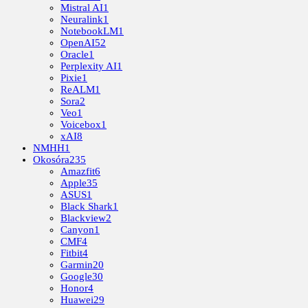
Mistral AI
1
Neuralink
1
NotebookLM
1
OpenAI
52
Oracle
1
Perplexity AI
1
Pixie
1
ReALM
1
Sora
2
Veo
1
Voicebox
1
xAI
8
NMHH
1
Okosóra
235
Amazfit
6
Apple
35
ASUS
1
Black Shark
1
Blackview
2
Canyon
1
CMF
4
Fitbit
4
Garmin
20
Google
30
Honor
4
Huawei
29