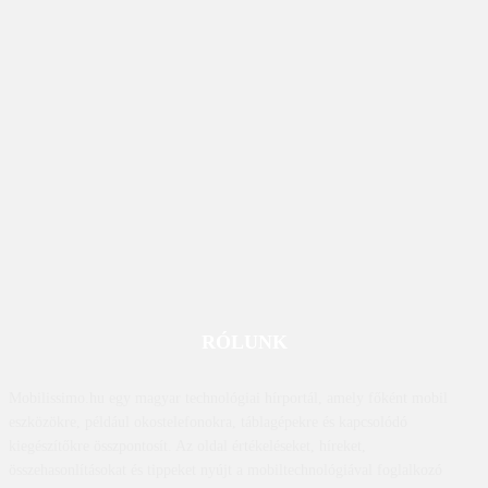
RÓLUNK
Mobilissimo.hu egy magyar technológiai hírportál, amely főként mobil
eszközökre, például okostelefonokra, táblagépekre és kapcsolódó
kiegészítőkre összpontosít. Az oldal értékeléseket, híreket,
összehasonlításokat és tippeket nyújt a mobiltechnológiával foglalkozó