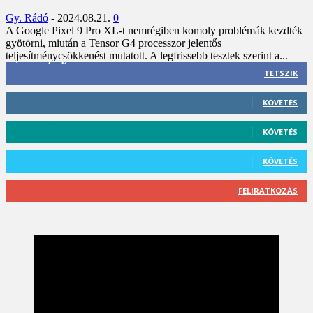
Gy. Rádó
-
2024.08.21.
0
A Google Pixel 9 Pro XL-t nemrégiben komoly problémák kezdték
gyötörni, miután a Tensor G4 processzor jelentős
teljesítménycsökkenést mutatott. A legfrissebb tesztek szerint a...
3,452
Rajongók
TETSZIK
412
Követő
KÖVETÉS
59
Követő
KÖVETÉS
101
Követő
KÖVETÉS
2,589
Feliratkozó
FELIRATKOZÁS