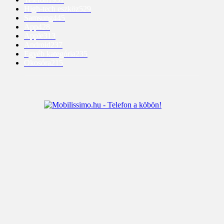
High-tech eszköz
529
Samsung
445
App
428
Apple
313
Android
237
Egyéb kategória
235
Okosóra
215