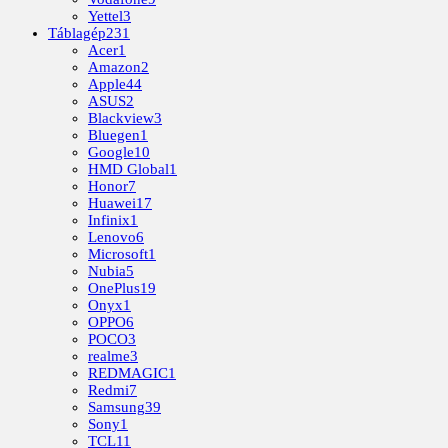
Yettel
3
Táblagép
231
Acer
1
Amazon
2
Apple
44
ASUS
2
Blackview
3
Bluegen
1
Google
10
HMD Global
1
Honor
7
Huawei
17
Infinix
1
Lenovo
6
Microsoft
1
Nubia
5
OnePlus
19
Onyx
1
OPPO
6
POCO
3
realme
3
REDMAGIC
1
Redmi
7
Samsung
39
Sony
1
TCL
11