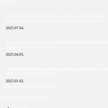
TESZTEK
A Snapdragon 8 és a Dimensity 9400+ dominálja az Android világát 2025
júniusában; íme a legerősebb telefonok és táblagépek AnTuTu szerint
2025.07.04.
A vivo és a MediaTek dominálta a márciusi AnTuTu toplistát; közel 3 mill
pontszámot ért el a vivo X200 Pro
2025.04.05.
Meglepő fordulat az AnTuTu decemberi toplistáján: a Xiaomi eltűnt, a Re
Magic 10 Pro+ az élen zárja 2024-et
2025.01.02.
NÉPSZERŰ BEJEGYZÉSEK
POPULAR CATEGORY
Telefon
1951