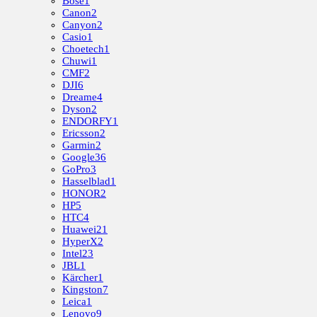
Bose
1
Canon
2
Canyon
2
Casio
1
Choetech
1
Chuwi
1
CMF
2
DJI
6
Dreame
4
Dyson
2
ENDORFY
1
Ericsson
2
Garmin
2
Google
36
GoPro
3
Hasselblad
1
HONOR
2
HP
5
HTC
4
Huawei
21
HyperX
2
Intel
23
JBL
1
Kärcher
1
Kingston
7
Leica
1
Lenovo
9