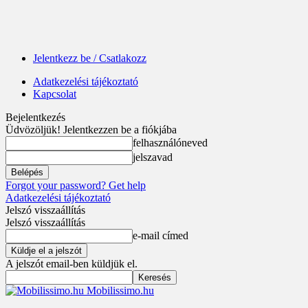
Jelentkezz be / Csatlakozz
Adatkezelési tájékoztató
Kapcsolat
Bejelentkezés
Üdvözöljük! Jelentkezzen be a fiókjába
felhasználóneved
jelszavad
Forgot your password? Get help
Adatkezelési tájékoztató
Jelszó visszaállítás
Jelszó visszaállítás
e-mail címed
A jelszót email-ben küldjük el.
Mobilissimo.hu