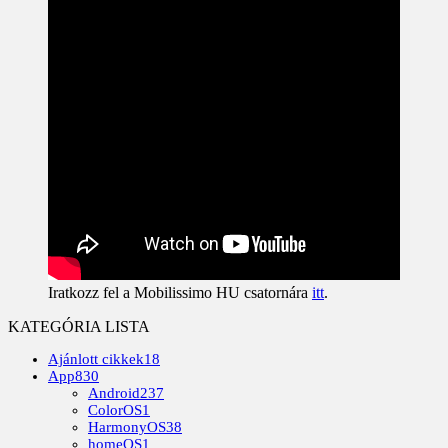
Iratkozz fel a Mobilissimo HU csatornára
itt
.
KATEGÓRIA LISTA
Ajánlott cikkek
18
App
830
Android
237
ColorOS
1
HarmonyOS
38
homeOS
1