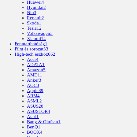
Huawei
4
Hyundai
2
Nio
3
Renault
2
Skoda
1
Tesla
12
Volkswagen
3
Xiaomi
14
Fenntarthatóság
1
Film és sorozat
33
High-tech eszköz
662
Acer
4
ADATA
1
Amazon
5
AMD
11
Anker
3
AOC
3
Apple
89
ARM
4
ASML
2
ASUS
20
ASUSTOR
4
Atari
1
Bang & Olufsen
1
BenQ
1
BOOX
4