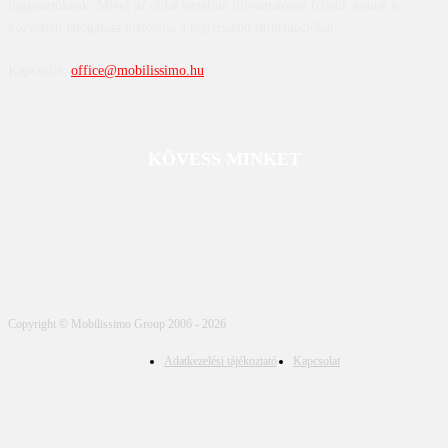
fogyasztóknak. Mivel az oldal tartalma folyamatosan frissül, ennek a
közvetlen látogatása biztosítja a legfrissebb információkat.
Kapcsolat:
office@mobilissimo.hu
KÖVESS MINKET
Copyright © Mobilissimo Group 2006 - 2026
Adatkezelési tájékoztató
Kapcsolat