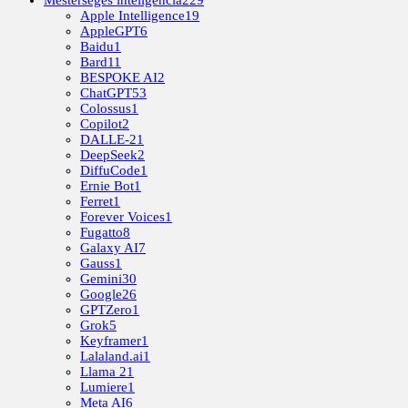
Mesterséges inteligencia
229
Apple Intelligence
19
AppleGPT
6
Baidu
1
Bard
11
BESPOKE AI
2
ChatGPT
53
Colossus
1
Copilot
2
DALLE-2
1
DeepSeek
2
DiffuCode
1
Ernie Bot
1
Ferret
1
Forever Voices
1
Fugatto
8
Galaxy AI
7
Gauss
1
Gemini
30
Google
26
GPTZero
1
Grok
5
Keyframer
1
Lalaland.ai
1
Llama 2
1
Lumiere
1
Meta AI
6