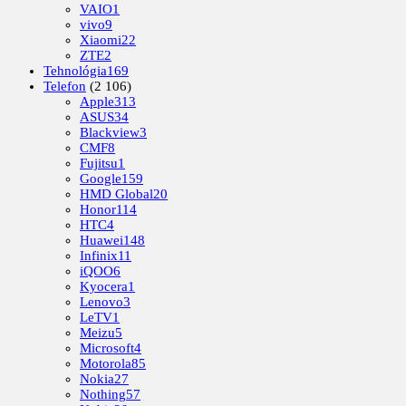
VAIO
1
vivo
9
Xiaomi
22
ZTE
2
Tehnológia
169
Telefon
(2 106)
Apple
313
ASUS
34
Blackview
3
CMF
8
Fujitsu
1
Google
159
HMD Global
20
Honor
114
HTC
4
Huawei
148
Infinix
11
iQOO
6
Kyocera
1
Lenovo
3
LeTV
1
Meizu
5
Microsoft
4
Motorola
85
Nokia
27
Nothing
57