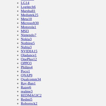
LG
14
Logitech
6
Marshall
1
Mediatek
25
Meta
10
Microsoft
30
Motorola
1
MSI
3
Nintendo
7
Nokia
3
Nothing
5
Nubia
3
NVIDIA
15
Oladance
1
OnePlus
12
OPPO
3
Philips
4
Poco
1
QNAP
9
Qualcomm
34
Ray-Ban
1
Razer
6
realme
3
REDMAGIC
2
Redmi
5
Roborock
2