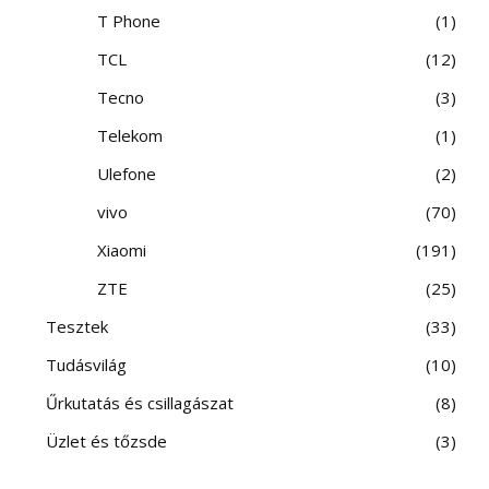
T Phone
1
TCL
12
Tecno
3
Telekom
1
Ulefone
2
vivo
70
Xiaomi
191
ZTE
25
Tesztek
33
Tudásvilág
10
Űrkutatás és csillagászat
8
Üzlet és tőzsde
3