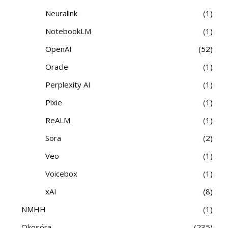
Neuralink
1
NotebookLM
1
OpenAI
52
Oracle
1
Perplexity AI
1
Pixie
1
ReALM
1
Sora
2
Veo
1
Voicebox
1
xAI
8
NMHH
1
Okosóra
235