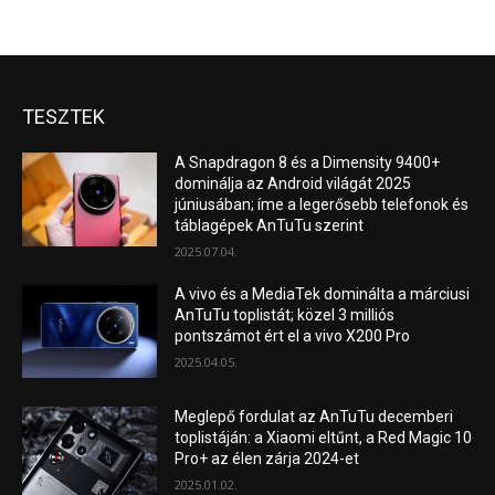
TESZTEK
A Snapdragon 8 és a Dimensity 9400+
dominálja az Android világát 2025
júniusában; íme a legerősebb telefonok és
táblagépek AnTuTu szerint
2025.07.04.
A vivo és a MediaTek dominálta a márciusi
AnTuTu toplistát; közel 3 milliós
pontszámot ért el a vivo X200 Pro
2025.04.05.
Meglepő fordulat az AnTuTu decemberi
toplistáján: a Xiaomi eltűnt, a Red Magic 10
Pro+ az élen zárja 2024-et
2025.01.02.