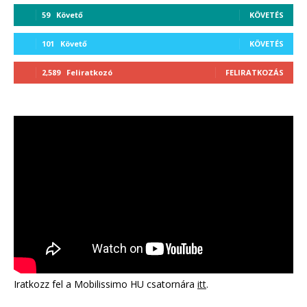
59
Követő
KÖVETÉS
101
Követő
KÖVETÉS
2,589
Feliratkozó
FELIRATKOZÁS
Iratkozz fel a Mobilissimo HU csatornára
itt
.