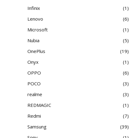
Infinix
1
Lenovo
6
Microsoft
1
Nubia
5
OnePlus
19
Onyx
1
OPPO
6
POCO
3
realme
3
REDMAGIC
1
Redmi
7
Samsung
39
Sony
1