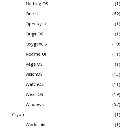
Nothing OS
1
One UI
62
OpenKylin
1
OriginOS
1
OxygenOS
19
Realme UI
11
Vega OS
1
visionOS
13
WatchOS
11
Wear OS
19
Windows
57
Crypto
1
Worldcoin
1