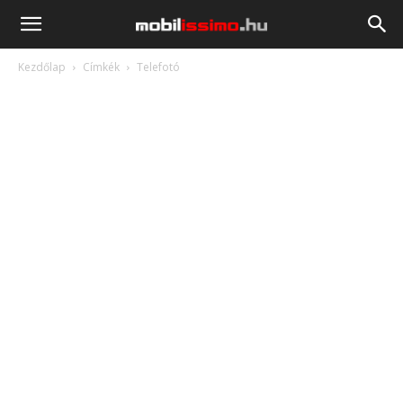
Mobilissimo.hu
Kezdőlap
Címkék
Telefotó