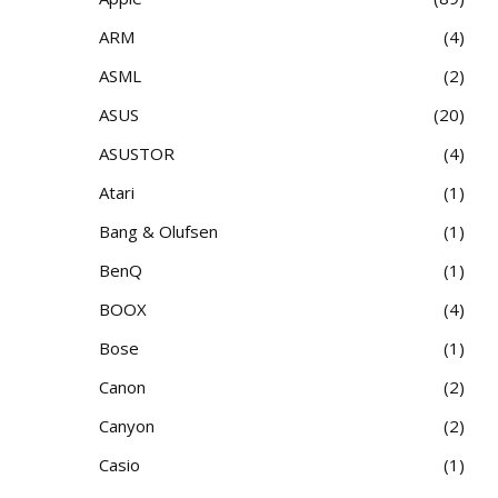
ARM
4
ASML
2
ASUS
20
ASUSTOR
4
Atari
1
Bang & Olufsen
1
BenQ
1
BOOX
4
Bose
1
Canon
2
Canyon
2
Casio
1