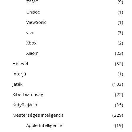
TSMC
9
Unisoc
1
ViewSonic
1
vivo
3
Xbox
2
Xiaomi
22
Hírlevél
85
Interjú
1
Játék
103
Kiberbiztonság
22
Kütyü ajánló
35
Mesterséges inteligencia
229
Apple Intelligence
19