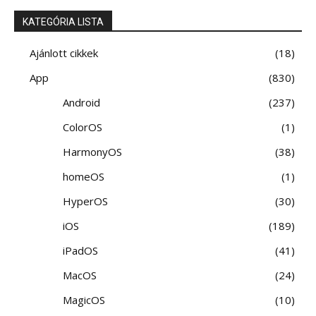
KATEGÓRIA LISTA
Ajánlott cikkek
18
App
830
Android
237
ColorOS
1
HarmonyOS
38
homeOS
1
HyperOS
30
iOS
189
iPadOS
41
MacOS
24
MagicOS
10