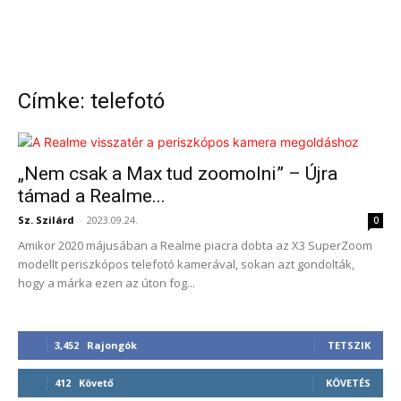
Címke: telefotó
„Nem csak a Max tud zoomolni” – Újra
támad a Realme...
Sz. Szilárd
-
2023.09.24.
0
Amikor 2020 májusában a Realme piacra dobta az X3 SuperZoom
modellt periszkópos telefotó kamerával, sokan azt gondolták,
hogy a márka ezen az úton fog...
3,452
Rajongók
TETSZIK
412
Követő
KÖVETÉS