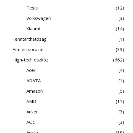
Tesla
12
Volkswagen
3
Xiaomi
14
Fenntarthatóság
1
Film és sorozat
33
High-tech eszköz
662
Acer
4
ADATA
1
Amazon
5
AMD
11
Anker
3
AOC
3
Apple
89