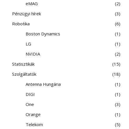
eMAG
2
Pénzügyi hírek
3
Robotika
6
Boston Dynamics
1
LG
1
NVIDIA
2
Statisztikák
15
Szolgáltatók
18
Antenna Hungária
1
DIGI
1
One
3
Orange
1
Telekom
5