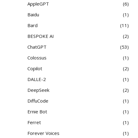
AppleGPT
6
Baidu
1
Bard
11
BESPOKE AI
2
ChatGPT
53
Colossus
1
Copilot
2
DALLE-2
1
DeepSeek
2
DiffuCode
1
Ernie Bot
1
Ferret
1
Forever Voices
1