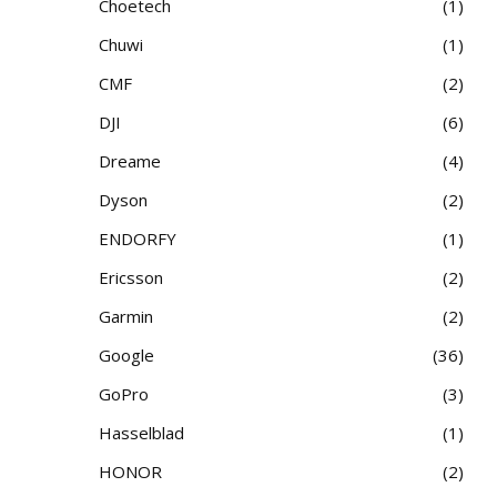
Choetech
1
Chuwi
1
CMF
2
DJI
6
Dreame
4
Dyson
2
ENDORFY
1
Ericsson
2
Garmin
2
Google
36
GoPro
3
Hasselblad
1
HONOR
2