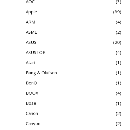
AOC
3
Apple
89
ARM
4
ASML
2
ASUS
20
ASUSTOR
4
Atari
1
Bang & Olufsen
1
BenQ
1
BOOX
4
Bose
1
Canon
2
Canyon
2