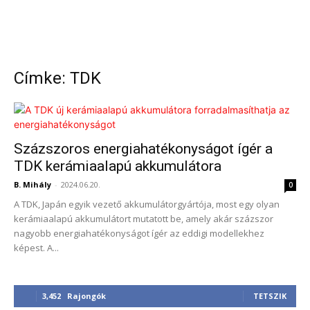
Címke: TDK
Százszoros energiahatékonyságot ígér a
TDK kerámiaalapú akkumulátora
B. Mihály
-
2024.06.20.
0
A TDK, Japán egyik vezető akkumulátorgyártója, most egy olyan
kerámiaalapú akkumulátort mutatott be, amely akár százszor
nagyobb energiahatékonyságot ígér az eddigi modellekhez
képest. A...
3,452
Rajongók
TETSZIK