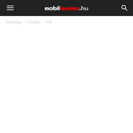
Mobilissimo.hu
Kezdőlap
Címkék
TDK