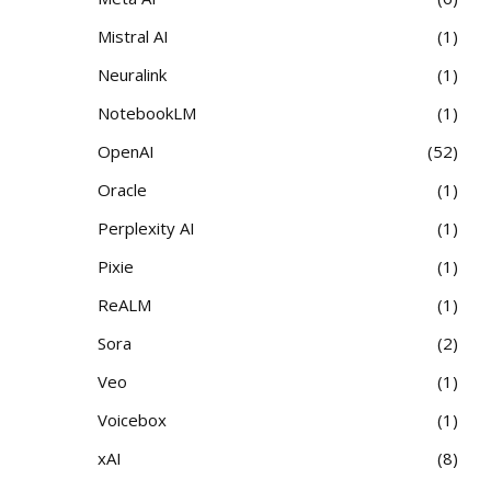
Mistral AI
1
Neuralink
1
NotebookLM
1
OpenAI
52
Oracle
1
Perplexity AI
1
Pixie
1
ReALM
1
Sora
2
Veo
1
Voicebox
1
xAI
8