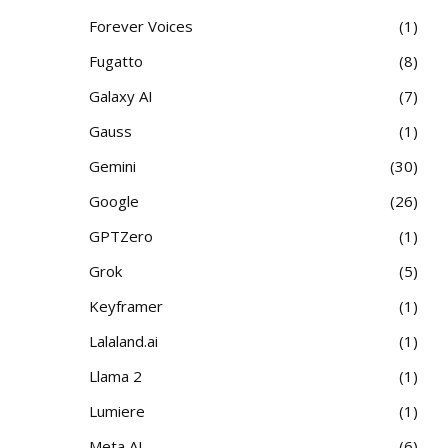
Forever Voices
1
Fugatto
8
Galaxy AI
7
Gauss
1
Gemini
30
Google
26
GPTZero
1
Grok
5
Keyframer
1
Lalaland.ai
1
Llama 2
1
Lumiere
1
Meta AI
6