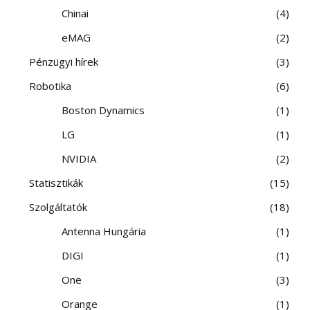
Chinai
4
eMAG
2
Pénzügyi hírek
3
Robotika
6
Boston Dynamics
1
LG
1
NVIDIA
2
Statisztikák
15
Szolgáltatók
18
Antenna Hungária
1
DIGI
1
One
3
Orange
1