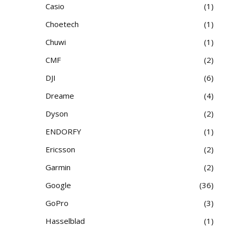
Casio
1
Choetech
1
Chuwi
1
CMF
2
DJI
6
Dreame
4
Dyson
2
ENDORFY
1
Ericsson
2
Garmin
2
Google
36
GoPro
3
Hasselblad
1