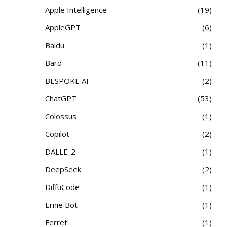
Apple Intelligence
19
AppleGPT
6
Baidu
1
Bard
11
BESPOKE AI
2
ChatGPT
53
Colossus
1
Copilot
2
DALLE-2
1
DeepSeek
2
DiffuCode
1
Ernie Bot
1
Ferret
1