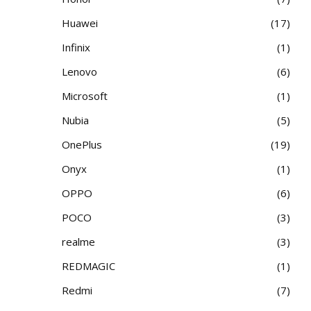
Huawei
17
Infinix
1
Lenovo
6
Microsoft
1
Nubia
5
OnePlus
19
Onyx
1
OPPO
6
POCO
3
realme
3
REDMAGIC
1
Redmi
7