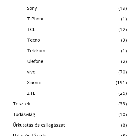
Sony
19
T Phone
1
TCL
12
Tecno
3
Telekom
1
Ulefone
2
vivo
70
Xiaomi
191
ZTE
25
Tesztek
33
Tudásvilág
10
Űrkutatás és csillagászat
8
Üzlet és tőzsde
3