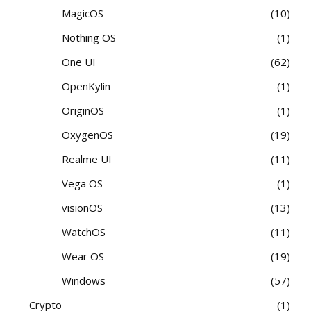
MagicOS
10
Nothing OS
1
One UI
62
OpenKylin
1
OriginOS
1
OxygenOS
19
Realme UI
11
Vega OS
1
visionOS
13
WatchOS
11
Wear OS
19
Windows
57
Crypto
1