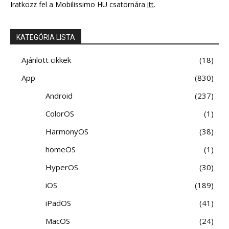
Iratkozz fel a Mobilissimo HU csatornára
itt
.
KATEGÓRIA LISTA
Ajánlott cikkek
18
App
830
Android
237
ColorOS
1
HarmonyOS
38
homeOS
1
HyperOS
30
iOS
189
iPadOS
41
MacOS
24