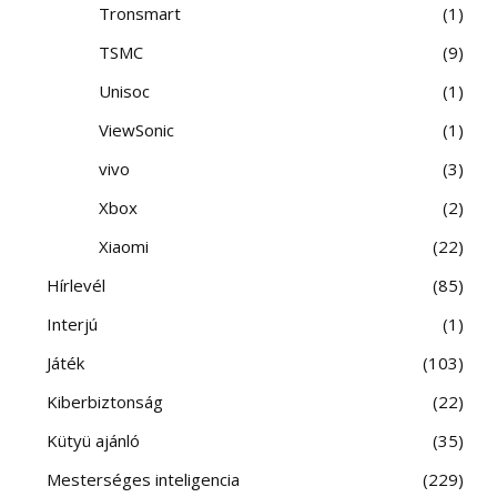
Tronsmart
1
TSMC
9
Unisoc
1
ViewSonic
1
vivo
3
Xbox
2
Xiaomi
22
Hírlevél
85
Interjú
1
Játék
103
Kiberbiztonság
22
Kütyü ajánló
35
Mesterséges inteligencia
229