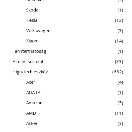
Skoda
1
Tesla
12
Volkswagen
3
Xiaomi
14
Fenntarthatóság
1
Film és sorozat
33
High-tech eszköz
662
Acer
4
ADATA
1
Amazon
5
AMD
11
Anker
3