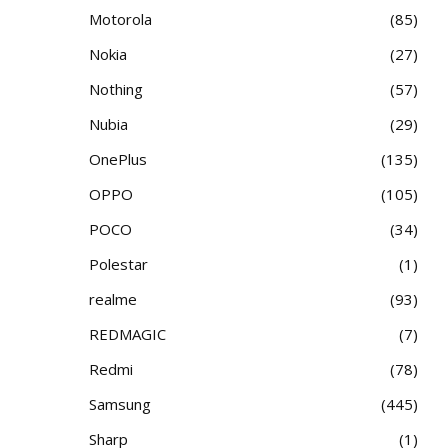
Motorola
85
Nokia
27
Nothing
57
Nubia
29
OnePlus
135
OPPO
105
POCO
34
Polestar
1
realme
93
REDMAGIC
7
Redmi
78
Samsung
445
Sharp
1