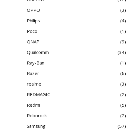
OPPO
3
Philips
4
Poco
1
QNAP
9
Qualcomm
34
Ray-Ban
1
Razer
6
realme
3
REDMAGIC
2
Redmi
5
Roborock
2
Samsung
57