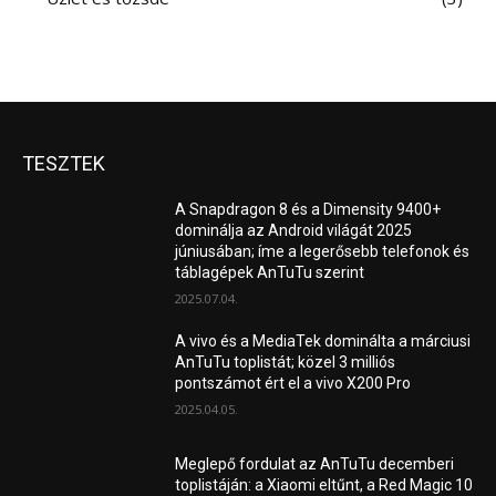
TESZTEK
A Snapdragon 8 és a Dimensity 9400+
dominálja az Android világát 2025
júniusában; íme a legerősebb telefonok és
táblagépek AnTuTu szerint
2025.07.04.
A vivo és a MediaTek dominálta a márciusi
AnTuTu toplistát; közel 3 milliós
pontszámot ért el a vivo X200 Pro
2025.04.05.
Meglepő fordulat az AnTuTu decemberi
toplistáján: a Xiaomi eltűnt, a Red Magic 10