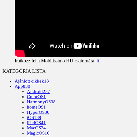
Iratkozz fel a Mobilissimo HU csatornára
itt
.
KATEGÓRIA LISTA
Ajánlott cikkek
18
App
830
Android
237
ColorOS
1
HarmonyOS
38
homeOS
1
HyperOS
30
iOS
189
iPadOS
41
MacOS
24
MagicOS
10