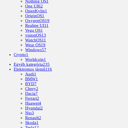
Nothing OS
1
One UI
62
OpenKylin
1
OriginOS
1
OxygenOS
19
Realme UI
11
Vega OS
1
visionOS
13
WatchOS
11
Wear OS
19
Windows
57
Crypto
1
Worldcoin
1
Egyéb kategória
235
Elektromos jármű
116
Audi
1
BMW
1
BYD
7
Chery
2
Dacia
7
Ferrari
2
Huawei
4
Hyundai
2
Nio
3
Renault
2
Skoda
1
Tesla
12