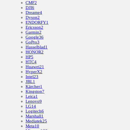
CMF
2
DJI
6
Dreame
4
Dyson
2
ENDORFY
1
Ericsson
2
Garmin
2
Google
36
GoPro
3
Hasselblad
1
HONOR
2
HP
5
HTC
4
Huawei
21
HyperX
2
Intel
23
JBL
1
Kärcher
1
Kingston
7
Leica
1
Lenovo
9
LG
14
Logitech
6
Marshall
1
Mediatek
25
Meta
10