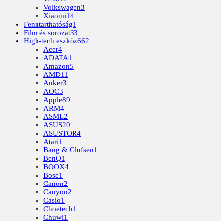
Volkswagen
3
Xiaomi
14
Fenntarthatóság
1
Film és sorozat
33
High-tech eszköz
662
Acer
4
ADATA
1
Amazon
5
AMD
11
Anker
3
AOC
3
Apple
89
ARM
4
ASML
2
ASUS
20
ASUSTOR
4
Atari
1
Bang & Olufsen
1
BenQ
1
BOOX
4
Bose
1
Canon
2
Canyon
2
Casio
1
Choetech
1
Chuwi
1