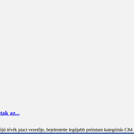
ak az...
jú tévék piaci vezetője, bejelentette legújabb prémium kategóriás C84 