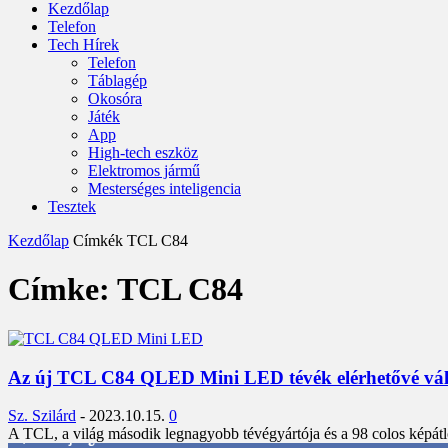
Kezdőlap
Telefon
Tech Hírek
Telefon
Táblagép
Okosóra
Játék
App
High-tech eszköz
Elektromos jármű
Mesterséges inteligencia
Tesztek
Kezdőlap
Címkék
TCL C84
Címke: TCL C84
Az új TCL C84 QLED Mini LED tévék elérhetővé vált
Sz. Szilárd
-
2023.10.15.
0
A TCL, a világ második legnagyobb tévégyártója és a 98 colos képátló
3,452
Rajongók