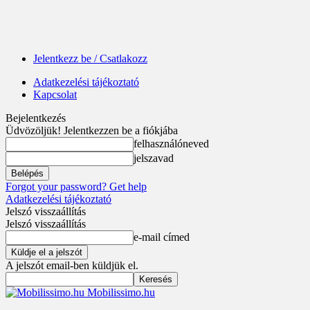
Jelentkezz be / Csatlakozz
Adatkezelési tájékoztató
Kapcsolat
Bejelentkezés
Üdvözöljük! Jelentkezzen be a fiókjába
felhasználóneved
jelszavad
Forgot your password? Get help
Adatkezelési tájékoztató
Jelszó visszaállítás
Jelszó visszaállítás
e-mail címed
A jelszót email-ben küldjük el.
Mobilissimo.hu