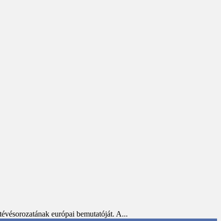
tévésorozatának európai bemutatóját. A...