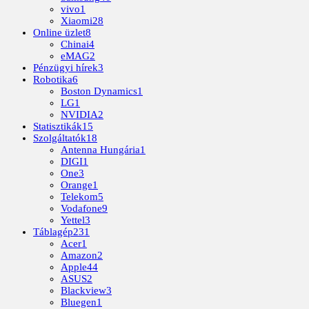
vivo
1
Xiaomi
28
Online üzlet
8
Chinai
4
eMAG
2
Pénzügyi hírek
3
Robotika
6
Boston Dynamics
1
LG
1
NVIDIA
2
Statisztikák
15
Szolgáltatók
18
Antenna Hungária
1
DIGI
1
One
3
Orange
1
Telekom
5
Vodafone
9
Yettel
3
Táblagép
231
Acer
1
Amazon
2
Apple
44
ASUS
2
Blackview
3
Bluegen
1