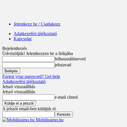
Jelentkezz be / Csatlakozz
Adatkezelési tájékoztató
Kapcsolat
Bejelentkezés
Üdvözöljük! Jelentkezzen be a fiókjába
felhasználóneved
jelszavad
Forgot your password? Get help
Adatkezelési tájékoztató
Jelszó visszaállítás
Jelszó visszaállítás
e-mail címed
A jelszót email-ben küldjük el.
Mobilissimo.hu