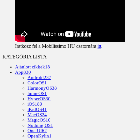
Iratkozz fel a Mobilissimo HU csatornára
itt
.
KATEGÓRIA LISTA
Ajánlott cikkek
18
App
830
Android
237
ColorOS
1
HarmonyOS
38
homeOS
1
HyperOS
30
iOS
189
iPadOS
41
MacOS
24
MagicOS
10
Nothing OS
1
One UI
62
OpenKylin
1