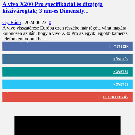
A vivo X200 Pro specifikációi és dizájnja
kiszivárogtak; 3 nm-es Dimensity...
Gy. Rádó
-
2024.06.23.
0
A vivo visszatérése Európa ezen részébe már régóta várat magára,
különösen azután, hogy a vivo X80 Pro az egyik legjobb kamerás
telefonként vonult be...
3,452
Rajongók
TETSZIK
412
Követő
KÖVETÉS
59
Követő
KÖVETÉS
101
Követő
KÖVETÉS
2,589
Feliratkozó
FELIRATKOZÁS