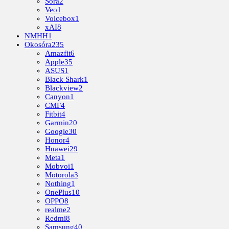
Sora
2
Veo
1
Voicebox
1
xAI
8
NMHH
1
Okosóra
235
Amazfit
6
Apple
35
ASUS
1
Black Shark
1
Blackview
2
Canyon
1
CMF
4
Fitbit
4
Garmin
20
Google
30
Honor
4
Huawei
29
Meta
1
Mobvoi
1
Motorola
3
Nothing
1
OnePlus
10
OPPO
8
realme
2
Redmi
8
Samsung
40