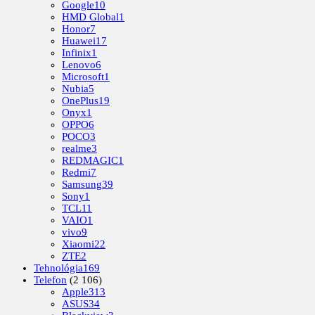
Google
10
HMD Global
1
Honor
7
Huawei
17
Infinix
1
Lenovo
6
Microsoft
1
Nubia
5
OnePlus
19
Onyx
1
OPPO
6
POCO
3
realme
3
REDMAGIC
1
Redmi
7
Samsung
39
Sony
1
TCL
11
VAIO
1
vivo
9
Xiaomi
22
ZTE
2
Tehnológia
169
Telefon
(2 106)
Apple
313
ASUS
34