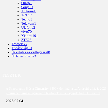
Sharp
1
Sony
19
T Phone
1
TCL
12
Tecno
3
Telekom
1
Ulefone
2
vivo
70
Xiaomi
191
ZTE
25
Tesztek
33
Tudásvilág
10
Űrkutatás és csillagászat
8
Üzlet és tőzsde
3
TESZTEK
A Snapdragon 8 és a Dimensity 9400+ dominálja az Android világát 2025
júniusában; íme a legerősebb telefonok és táblagépek AnTuTu szerint
2025.07.04.