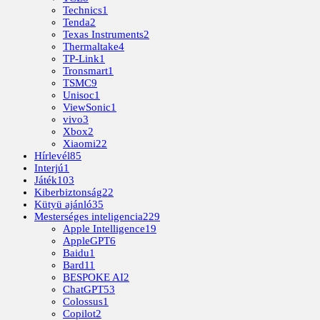
Technics
1
Tenda
2
Texas Instruments
2
Thermaltake
4
TP-Link
1
Tronsmart
1
TSMC
9
Unisoc
1
ViewSonic
1
vivo
3
Xbox
2
Xiaomi
22
Hírlevél
85
Interjú
1
Játék
103
Kiberbiztonság
22
Kütyü ajánló
35
Mesterséges inteligencia
229
Apple Intelligence
19
AppleGPT
6
Baidu
1
Bard
11
BESPOKE AI
2
ChatGPT
53
Colossus
1
Copilot
2