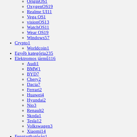
OriginOS
1
OxygenOS
19
Realme UI
11
Vega OS
1
visionOS
13
WatchOS
11
Wear OS
19
Windows
57
Crypto
1
Worldcoin
1
Egyéb kategória
235
Elektromos jármű
116
Audi
1
BMW
1
BYD
7
Chery
2
Dacia
7
Ferrari
2
Huawei
4
Hyundai
2
Nio
3
Renault
2
Skoda
1
Tesla
12
Volkswagen
3
Xiaomi
14
Fenntarthatóság
1