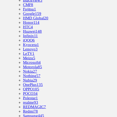
Blackview
3
CMF
8
Fujitsu
1
Google
159
HMD Global
20
Honor
114
HTC
4
Huawei
148
Infinix
11
iQOO
6
Kyocera
1
Lenovo
3
LeTV
1
Meizu
5
Microsoft
4
Motorola
85
Nokia
27
Nothing
57
Nubia
29
OnePlus
135
OPPO
105
POCO
34
Polestar
1
realme
93
REDMAGIC
7
Redmi
78
Samsung
445