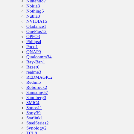
Nintendo
7
Nokia
3
Nothing
5
Nubia
3
NVIDIA
15
Oladance
1
OnePlus
12
OPPO
3
Philips
4
Poco
1
QNAP
9
Qualcomm
34
Ray-Ban
1
Razer
6
realme
3
REDMAGIC
2
Redmi
5
Roborock
2
Samsung
57
Sandberg
3
SMIC
4
Sonos
11
Sony
39
Starlink
1
SteelSeries
2
Synology
2
TCL
8