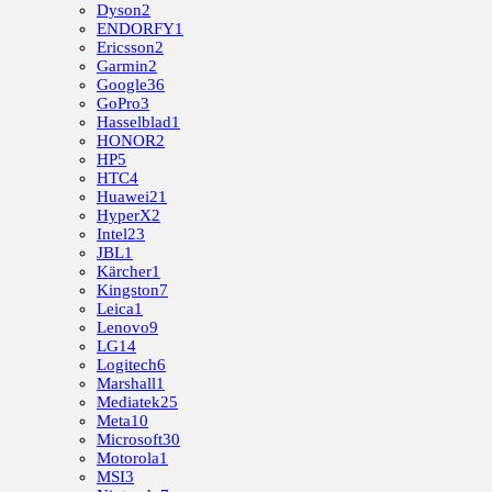
Dyson
2
ENDORFY
1
Ericsson
2
Garmin
2
Google
36
GoPro
3
Hasselblad
1
HONOR
2
HP
5
HTC
4
Huawei
21
HyperX
2
Intel
23
JBL
1
Kärcher
1
Kingston
7
Leica
1
Lenovo
9
LG
14
Logitech
6
Marshall
1
Mediatek
25
Meta
10
Microsoft
30
Motorola
1
MSI
3