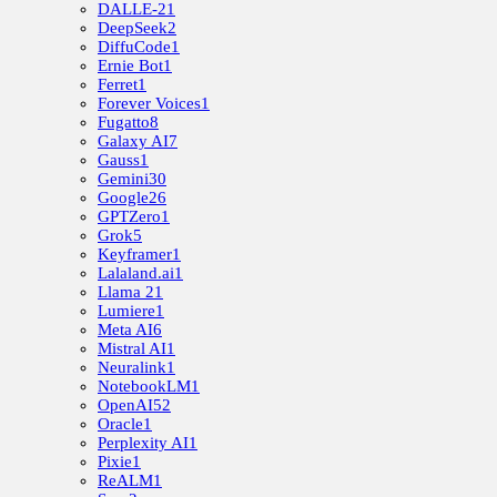
DALLE-2
1
DeepSeek
2
DiffuCode
1
Ernie Bot
1
Ferret
1
Forever Voices
1
Fugatto
8
Galaxy AI
7
Gauss
1
Gemini
30
Google
26
GPTZero
1
Grok
5
Keyframer
1
Lalaland.ai
1
Llama 2
1
Lumiere
1
Meta AI
6
Mistral AI
1
Neuralink
1
NotebookLM
1
OpenAI
52
Oracle
1
Perplexity AI
1
Pixie
1
ReALM
1