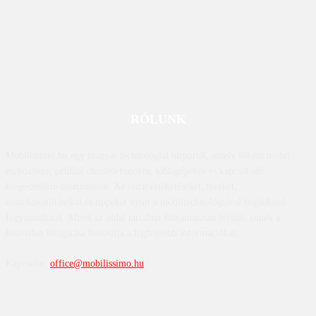
RÓLUNK
Mobilissimo.hu egy magyar technológiai hírportál, amely főként mobil
eszközökre, például okostelefonokra, táblagépekre és kapcsolódó
kiegészítőkre összpontosít. Az oldal értékeléseket, híreket,
összehasonlításokat és tippeket nyújt a mobiltechnológiával foglalkozó
fogyasztóknak. Mivel az oldal tartalma folyamatosan frissül, ennek a
közvetlen látogatása biztosítja a legfrissebb információkat.
Kapcsolat:
office@mobilissimo.hu