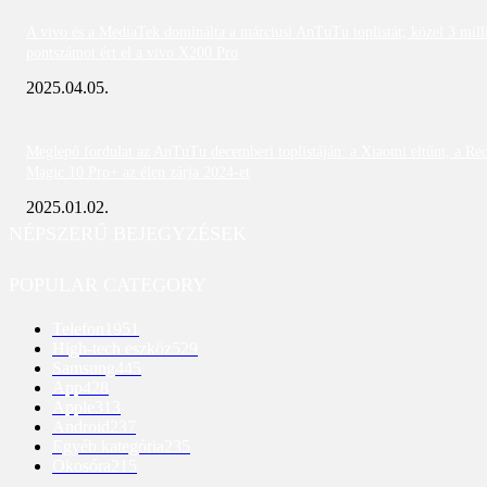
A vivo és a MediaTek dominálta a márciusi AnTuTu toplistát; közel 3 mill
pontszámot ért el a vivo X200 Pro
2025.04.05.
Meglepő fordulat az AnTuTu decemberi toplistáján: a Xiaomi eltűnt, a Re
Magic 10 Pro+ az élen zárja 2024-et
2025.01.02.
NÉPSZERŰ BEJEGYZÉSEK
POPULAR CATEGORY
Telefon
1951
High-tech eszköz
529
Samsung
445
App
428
Apple
313
Android
237
Egyéb kategória
235
Okosóra
215