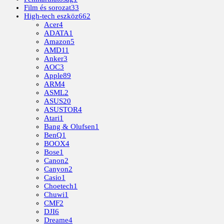
Film és sorozat
33
High-tech eszköz
662
Acer
4
ADATA
1
Amazon
5
AMD
11
Anker
3
AOC
3
Apple
89
ARM
4
ASML
2
ASUS
20
ASUSTOR
4
Atari
1
Bang & Olufsen
1
BenQ
1
BOOX
4
Bose
1
Canon
2
Canyon
2
Casio
1
Choetech
1
Chuwi
1
CMF
2
DJI
6
Dreame
4