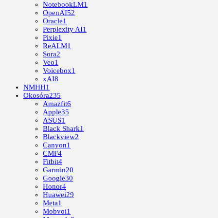
NotebookLM
1
OpenAI
52
Oracle
1
Perplexity AI
1
Pixie
1
ReALM
1
Sora
2
Veo
1
Voicebox
1
xAI
8
NMHH
1
Okosóra
235
Amazfit
6
Apple
35
ASUS
1
Black Shark
1
Blackview
2
Canyon
1
CMF
4
Fitbit
4
Garmin
20
Google
30
Honor
4
Huawei
29
Meta
1
Mobvoi
1