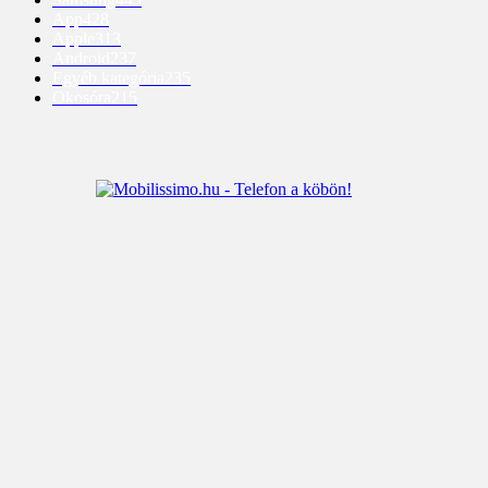
App
428
Apple
313
Android
237
Egyéb kategória
235
Okosóra
215