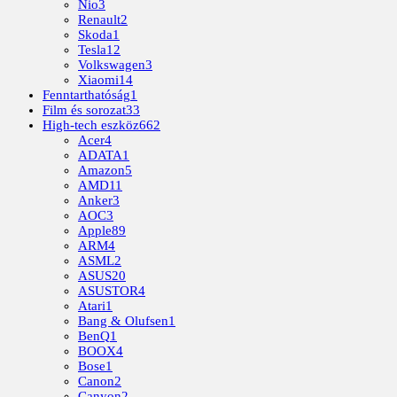
Nio
3
Renault
2
Skoda
1
Tesla
12
Volkswagen
3
Xiaomi
14
Fenntarthatóság
1
Film és sorozat
33
High-tech eszköz
662
Acer
4
ADATA
1
Amazon
5
AMD
11
Anker
3
AOC
3
Apple
89
ARM
4
ASML
2
ASUS
20
ASUSTOR
4
Atari
1
Bang & Olufsen
1
BenQ
1
BOOX
4
Bose
1
Canon
2
Canyon
2