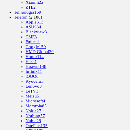
Xiaomi
22
ZTE
2
Tehnológia
169
Telefon
(2 106)
Apple
313
ASUS
34
Blackview
3
CMF
8
Fujitsu
1
Google
159
HMD Global
20
Honor
114
HTC
4
Huawei
148
Infinix
11
iQOO
6
Kyocera
1
Lenovo
3
LeTV
1
Meizu
5
Microsoft
4
Motorola
85
Nokia
27
Nothing
57
Nubia
29
OnePlus
135