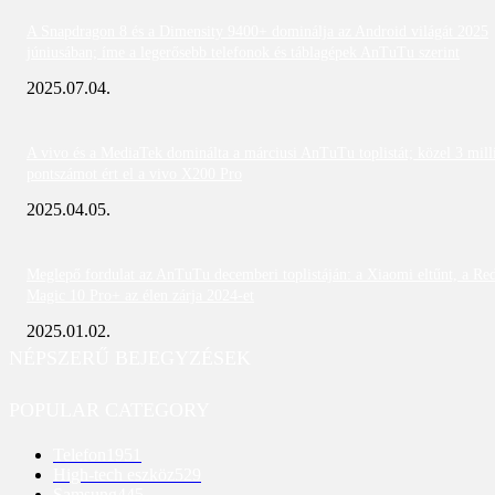
A Snapdragon 8 és a Dimensity 9400+ dominálja az Android világát 2025
júniusában; íme a legerősebb telefonok és táblagépek AnTuTu szerint
2025.07.04.
A vivo és a MediaTek dominálta a márciusi AnTuTu toplistát; közel 3 mill
pontszámot ért el a vivo X200 Pro
2025.04.05.
Meglepő fordulat az AnTuTu decemberi toplistáján: a Xiaomi eltűnt, a Re
Magic 10 Pro+ az élen zárja 2024-et
2025.01.02.
NÉPSZERŰ BEJEGYZÉSEK
POPULAR CATEGORY
Telefon
1951
High-tech eszköz
529
Samsung
445