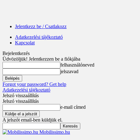
Jelentkezz be / Csatlakozz
Adatkezelési tájékoztató
Kapcsolat
Bejelentkezés
Üdvözöljük! Jelentkezzen be a fiókjába
felhasználóneved
jelszavad
Forgot your password? Get help
Adatkezelési tájékoztató
Jelszó visszaállítás
Jelszó visszaállítás
e-mail címed
A jelszót email-ben küldjük el.
Mobilissimo.hu