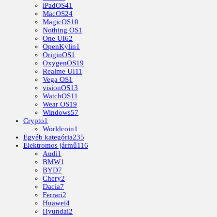
iPadOS
41
MacOS
24
MagicOS
10
Nothing OS
1
One UI
62
OpenKylin
1
OriginOS
1
OxygenOS
19
Realme UI
11
Vega OS
1
visionOS
13
WatchOS
11
Wear OS
19
Windows
57
Crypto
1
Worldcoin
1
Egyéb kategória
235
Elektromos jármű
116
Audi
1
BMW
1
BYD
7
Chery
2
Dacia
7
Ferrari
2
Huawei
4
Hyundai
2