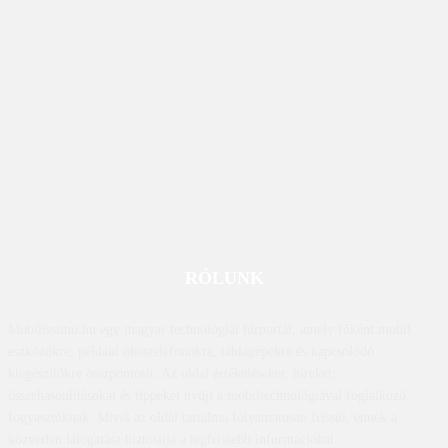
RÓLUNK
Mobilissimo.hu egy magyar technológiai hírportál, amely főként mobil
eszközökre, például okostelefonokra, táblagépekre és kapcsolódó
kiegészítőkre összpontosít. Az oldal értékeléseket, híreket,
összehasonlításokat és tippeket nyújt a mobiltechnológiával foglalkozó
fogyasztóknak. Mivel az oldal tartalma folyamatosan frissül, ennek a
közvetlen látogatása biztosítja a legfrissebb információkat.