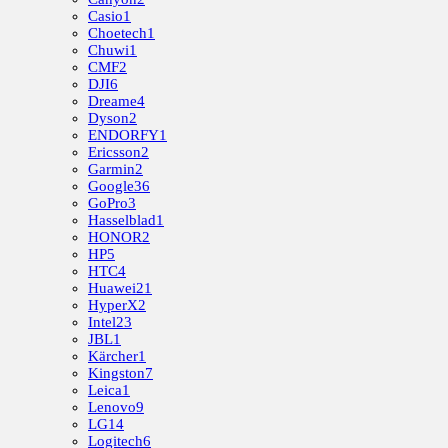
Casio
1
Choetech
1
Chuwi
1
CMF
2
DJI
6
Dreame
4
Dyson
2
ENDORFY
1
Ericsson
2
Garmin
2
Google
36
GoPro
3
Hasselblad
1
HONOR
2
HP
5
HTC
4
Huawei
21
HyperX
2
Intel
23
JBL
1
Kärcher
1
Kingston
7
Leica
1
Lenovo
9
LG
14
Logitech
6