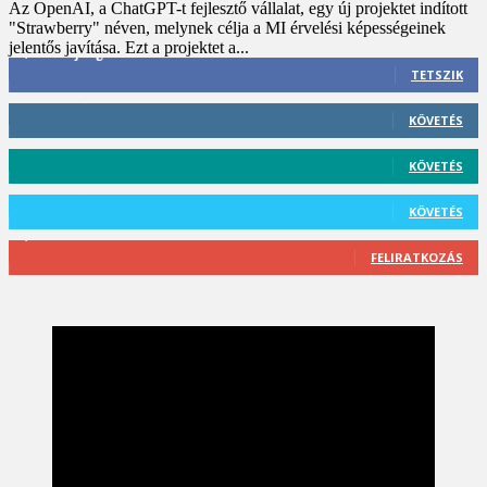
Az OpenAI, a ChatGPT-t fejlesztő vállalat, egy új projektet indított
"Strawberry" néven, melynek célja a MI érvelési képességeinek
jelentős javítása. Ezt a projektet a...
3,452
Rajongók
TETSZIK
412
Követő
KÖVETÉS
59
Követő
KÖVETÉS
101
Követő
KÖVETÉS
2,589
Feliratkozó
FELIRATKOZÁS