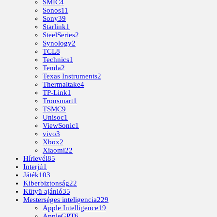
SMIC
4
Sonos
11
Sony
39
Starlink
1
SteelSeries
2
Synology
2
TCL
8
Technics
1
Tenda
2
Texas Instruments
2
Thermaltake
4
TP-Link
1
Tronsmart
1
TSMC
9
Unisoc
1
ViewSonic
1
vivo
3
Xbox
2
Xiaomi
22
Hírlevél
85
Interjú
1
Játék
103
Kiberbiztonság
22
Kütyü ajánló
35
Mesterséges inteligencia
229
Apple Intelligence
19
AppleGPT
6