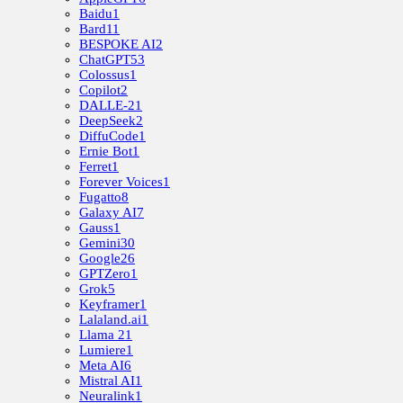
Baidu
1
Bard
11
BESPOKE AI
2
ChatGPT
53
Colossus
1
Copilot
2
DALLE-2
1
DeepSeek
2
DiffuCode
1
Ernie Bot
1
Ferret
1
Forever Voices
1
Fugatto
8
Galaxy AI
7
Gauss
1
Gemini
30
Google
26
GPTZero
1
Grok
5
Keyframer
1
Lalaland.ai
1
Llama 2
1
Lumiere
1
Meta AI
6
Mistral AI
1
Neuralink
1