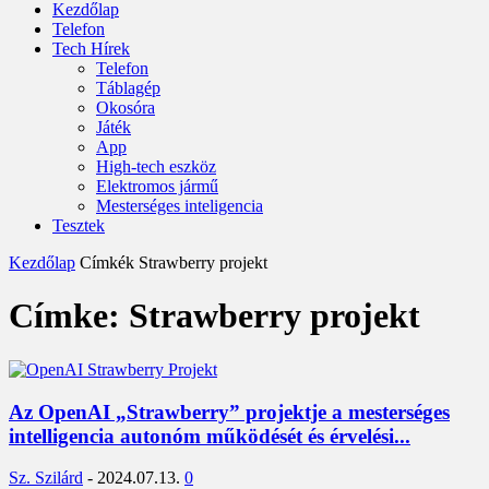
Kezdőlap
Telefon
Tech Hírek
Telefon
Táblagép
Okosóra
Játék
App
High-tech eszköz
Elektromos jármű
Mesterséges inteligencia
Tesztek
Kezdőlap
Címkék
Strawberry projekt
Címke: Strawberry projekt
Az OpenAI „Strawberry” projektje a mesterséges
intelligencia autonóm működését és érvelési...
Sz. Szilárd
-
2024.07.13.
0