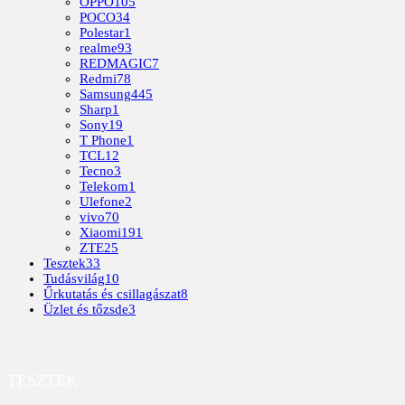
OPPO
105
POCO
34
Polestar
1
realme
93
REDMAGIC
7
Redmi
78
Samsung
445
Sharp
1
Sony
19
T Phone
1
TCL
12
Tecno
3
Telekom
1
Ulefone
2
vivo
70
Xiaomi
191
ZTE
25
Tesztek
33
Tudásvilág
10
Űrkutatás és csillagászat
8
Üzlet és tőzsde
3
TESZTEK