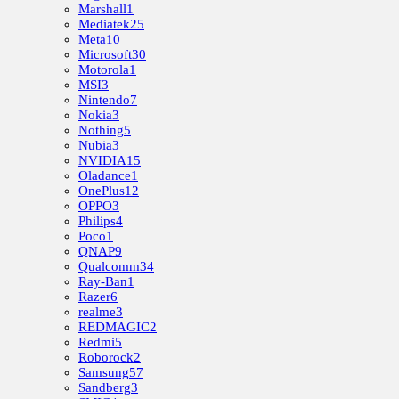
Marshall
1
Mediatek
25
Meta
10
Microsoft
30
Motorola
1
MSI
3
Nintendo
7
Nokia
3
Nothing
5
Nubia
3
NVIDIA
15
Oladance
1
OnePlus
12
OPPO
3
Philips
4
Poco
1
QNAP
9
Qualcomm
34
Ray-Ban
1
Razer
6
realme
3
REDMAGIC
2
Redmi
5
Roborock
2
Samsung
57
Sandberg
3