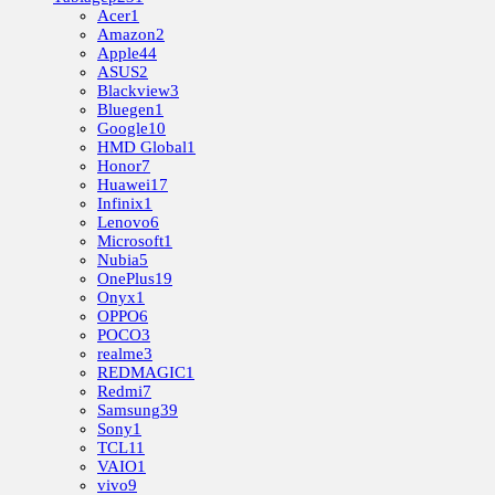
Acer
1
Amazon
2
Apple
44
ASUS
2
Blackview
3
Bluegen
1
Google
10
HMD Global
1
Honor
7
Huawei
17
Infinix
1
Lenovo
6
Microsoft
1
Nubia
5
OnePlus
19
Onyx
1
OPPO
6
POCO
3
realme
3
REDMAGIC
1
Redmi
7
Samsung
39
Sony
1
TCL
11
VAIO
1
vivo
9